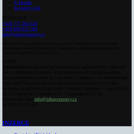
E-Health
Ke kávě i čaji
KONTAKT
+420 777 264 528
+420 606 831 394
info@zdravezpravy.cz
Obsah serveru je chráněn autorským právem. Jakékoli jeho užití včetně
publikování nebo jiného šíření je zakázáno bez předchozího písemného
souhlasu Copywrite Company s.r.o.
O NÁS
ZdraveZpravy.cz
přinášejí informace ze zdravotnictví, zdravotní
péče a zdravého životního stylu s přesahem do sociální politiky.
Provozovatelem serveru je Copywrite Company s.r.o. Publikování
nebo další šíření obsahu serveru www.zdravezpravy.cz je bez
souhlasu společnosti Copywrite Company zakázáno. Copyright [c]
2020 Copywrite Company s.r.o. / Copyright [c] ČTK.
Kontaktujte nás:
info@zdravezpravy.cz
SLEDUJTE NÁS
INZERCE