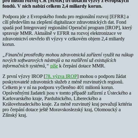
pro místní rozvoj ČR [MMR] tři dotační výzvy z evropských
fondů. V nich nabízí celkem 2,4 miliardy korun.
Podpora jde z Evropského fondu pro regionální rozvoj [EFRR] a
cílí především na zlepšení digitalizace zdravotnických dat. Fond
spadá pod Integrovaný regionální Operační program [IROP], který
spravuje MMR. Aktuálně v EFRR na rozvoj elektronizace ve
zdravotnictví otevřelo tři výzvy v celkovém objem 2,4 miliardy
korun.
„Finanční prostředky mohou zdravotnická zařízení využít na nákup
nových softwarových nástrojů a na rozšíření už existujících
informačních systémů,“
píše
k čerpání dotace MMR.
Z první výzvy IROP [
78. výzva IROP
] mohou o podporu žádat
poskytovatelé zdravotních služeb z méně rozvinutých regionů.
Celkem je v ní na podporu vyčleněno 401 milionů korun.
Oprávněnými žadateli jsou v tomto případě zařízení z Ústeckého a
Karlovarského kraje, Pardubického, Libereckého a
Královehradeckého kraje. Za méně rozvinutý kraj považují kritéria
pro čerpání dotace ještě Moravskoslezský kraj, Olomoucký a
Zlínský kraj.