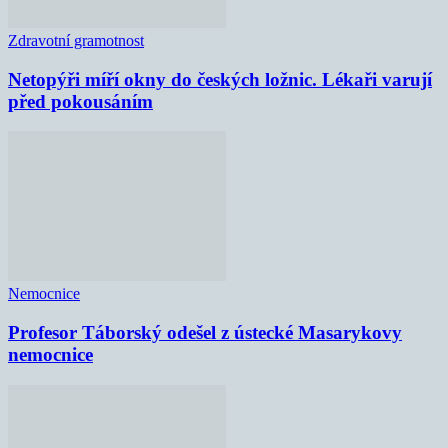
Zdravotní gramotnost
Netopýři míří okny do českých ložnic. Lékaři varují
před pokousáním
Nemocnice
Profesor Táborský odešel z ústecké Masarykovy
nemocnice