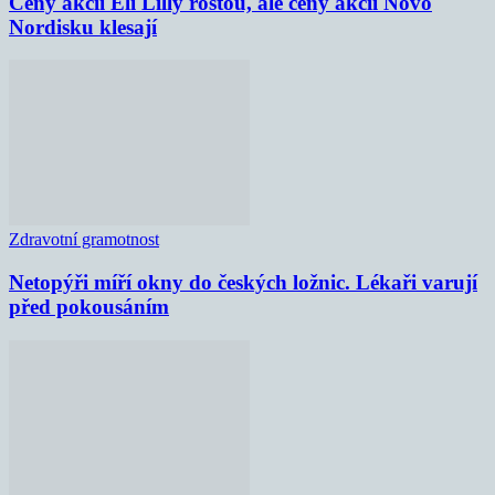
Ceny akcií Eli Lilly rostou, ale ceny akcií Novo
Nordisku klesají
Zdravotní gramotnost
Netopýři míří okny do českých ložnic. Lékaři varují
před pokousáním