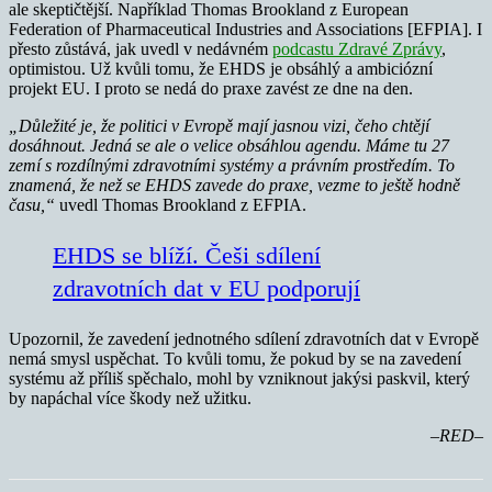
ale skeptičtější. Například Thomas Brookland z European
Federation of Pharmaceutical Industries and Associations [EFPIA]. I
přesto zůstává, jak uvedl v nedávném
podcastu Zdravé Zprávy
,
optimistou. Už kvůli tomu, že EHDS je obsáhlý a ambiciózní
projekt EU. I proto se nedá do praxe zavést ze dne na den.
„Důležité je, že politici v Evropě mají jasnou vizi, čeho chtějí
dosáhnout. Jedná se ale o velice obsáhlou agendu. Máme tu 27
zemí s rozdílnými zdravotními systémy a právním prostředím. To
znamená, že než se EHDS zavede do praxe, vezme to ještě hodně
času,“
uvedl Thomas Brookland z EFPIA.
EHDS se blíží. Češi sdílení
zdravotních dat v EU podporují
Upozornil, že zavedení jednotného sdílení zdravotních dat v Evropě
nemá smysl uspěchat. To kvůli tomu, že pokud by se na zavedení
systému až příliš spěchalo, mohl by vzniknout jakýsi paskvil, který
by napáchal více škody než užitku.
–RED–