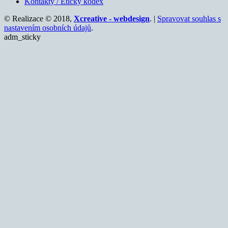
Kontakty / Etický kodex
© Realizace © 2018,
Xcreative - webdesign
. |
Spravovat souhlas s
nastavením osobních údajů
.
adm_sticky