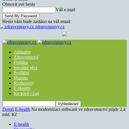
Obnovit své heslo
Váš e-mail
Heslo vám bude zasláno na váš email
zdravezpravy.cz
Aktuality
Zdravotnictví
Politika
Sociální věci
Pojištění
Pharma
Rozhovory
E-Health
Ke kávě i čaji
Domů
E-health
Na modernizaci softwarů ve zdravotnictví půjde 2,4
mld. Kč
E-health