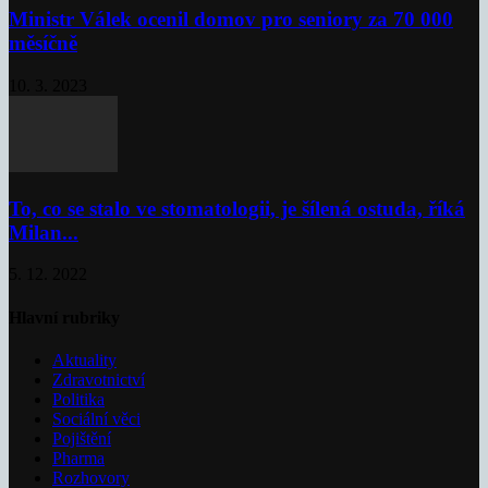
Ministr Válek ocenil domov pro seniory za 70 000
měsíčně
10. 3. 2023
To, co se stalo ve stomatologii, je šílená ostuda, říká
Milan...
5. 12. 2022
Hlavní rubriky
Aktuality
Zdravotnictví
Politika
Sociální věci
Pojištění
Pharma
Rozhovory