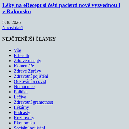
Léky na eRecept si čeští pacienti nově vyzvednou i
v Rakousku
5. 8. 2026
Načíst další
NEJČTENĚJŠÍ ČLÁNKY
Vše
E-health
Zdravé recepty
Komentáře
Zdravé Zprávy
Zdravotní pojištění
Očkování a covid
Nemocnice
Politika
Léčiva
Zdravotní gramotnost
Lékárny
Podcasty
Rozhovory
Ekonomika
Sociální pojištění