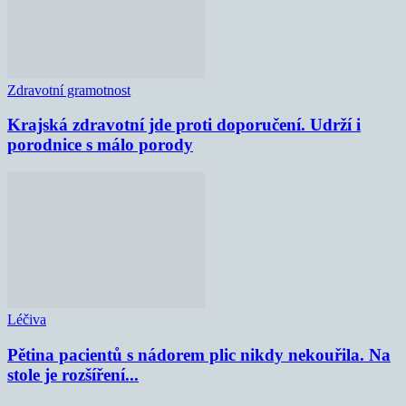
Zdravotní gramotnost
Krajská zdravotní jde proti doporučení. Udrží i
porodnice s málo porody
Léčiva
Pětina pacientů s nádorem plic nikdy nekouřila. Na
stole je rozšíření...