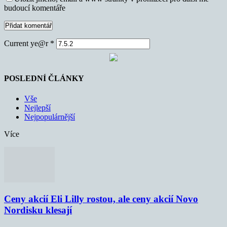
budoucí komentáře
Current ye@r
*
POSLEDNÍ ČLÁNKY
Vše
Nejlepší
Nejpopulárnější
Více
Ceny akcií Eli Lilly rostou, ale ceny akcií Novo
Nordisku klesají