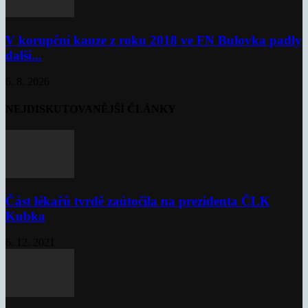
V korupční kauze z roku 2018 ve FN Bulovka padly
další...
6. 8. 2026
NEJDISKUTOVANĚJŠÍ ČLÁNKY
Část lékařů tvrdě zaútočila na prezidenta ČLK
Kubka
6. 12. 2021