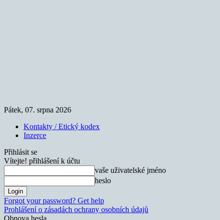
Pátek, 07. srpna 2026
Kontakty / Etický kodex
Inzerce
Přihlásit se
Vítejte! přihlášení k účtu
vaše uživatelské jméno
heslo
Forgot your password? Get help
Prohlášení o zásadách ochrany osobních údajů
Obnova hesla