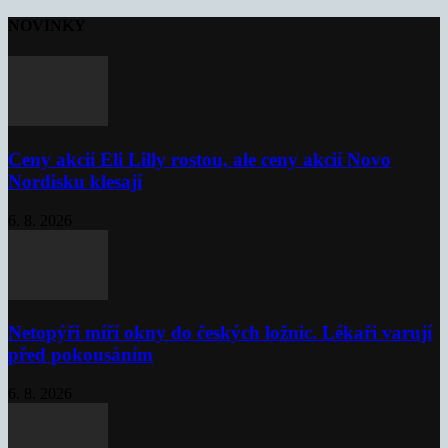
NOVINKY
Ceny akcií Eli Lilly rostou, ale ceny akcií Novo
Nordisku klesají
6. 8. 2026
Netopýři míří okny do českých ložnic. Lékaři varují
před pokousáním
6. 8. 2026