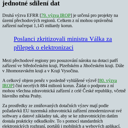
jednotné sdílení dat
Druhá výzva EFRR [
79. výzva IROP
] je určená pro projekty na
území přechodových regionů. Celkem z ní mohou oprávněná
zařízení načerpat 1,145 miliardy korun.
Poslanci zkritizovali ministra Válka za
přílepek o elektronizaci
Mezi přechodové regiony pro posuzování nároku na dotaci patří
zařízení ve Středočeském kraji, Plzeňském a Jihočeském kraji. Dále
v Jihomoravském kraji a v Kraji Vysočina.
A celkový objem peněz v posledně vyhlášené výzvě [
80. výzva
IROP
] činí necelých 884 milionů korun. Žádat o podporu z ní
mohou všechna zdravotnická zařízení z celé České republiky, včetně
hlavního města Prahy.
Za prostředky ze zmiňovaných dotačních výzev mají podle
požadavků EU tuzemská zdravotnická zařízení zmodernizovat své
softwary a datové základny tak, aby se ke zdravotnickým datům
dostala prakticky odkudkoliv. To s pomocí standardních
elektronických rozhraní, portálů i mobilních a webových aplikací.