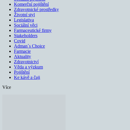
Komerční pojištění
Zdravotnické prostředky
Životní styl
Legislativa
Sociální věci
Farmaceutické firmy
Stakeholders
Covid
Adman´s Choice
Farmacie
Aktuality
Zdravotnictví
Věda a výzkum
Pojištění
Ke kávě a čaji
Více