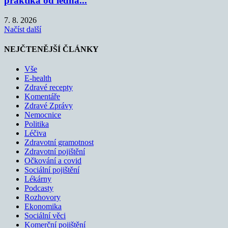
praktika od ledna...
7. 8. 2026
Načíst další
NEJČTENĚJŠÍ ČLÁNKY
Vše
E-health
Zdravé recepty
Komentáře
Zdravé Zprávy
Nemocnice
Politika
Léčiva
Zdravotní gramotnost
Zdravotní pojištění
Očkování a covid
Sociální pojištění
Lékárny
Podcasty
Rozhovory
Ekonomika
Sociální věci
Komerční pojištění