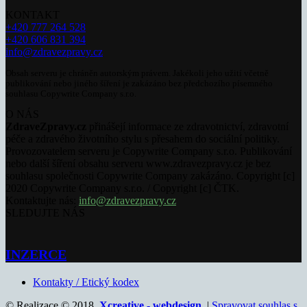
KONTAKT
+420 777 264 528
+420 606 831 394
info@zdravezpravy.cz
Obsah serveru je chráněn autorským právem. Jakékoli jeho užití včetně
publikování nebo jiného šíření je zakázáno bez předchozího písemného
souhlasu Copywrite Company s.r.o.
O NÁS
ZdraveZpravy.cz
přinášejí informace ze zdravotnictví, zdravotní
péče a zdravého životního stylu s přesahem do sociální politiky.
Provozovatelem serveru je Copywrite Company s.r.o. Publikování
nebo další šíření obsahu serveru www.zdravezpravy.cz je bez
souhlasu společnosti Copywrite Company zakázáno. Copyright [c]
2020 Copywrite Company s.r.o. / Copyright [c] ČTK.
Kontaktujte nás:
info@zdravezpravy.cz
SLEDUJTE NÁS
INZERCE
Kontakty / Etický kodex
© Realizace © 2018,
Xcreative - webdesign
. |
Spravovat souhlas s