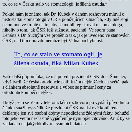
to, co se v Česku stalo ve stomatologii, je šílená ostuda.“
Pokud nám je známo, tak Dr. Kubek v daném rozhovoru mluvil o
nedostatku stomatologů v ČR a ponižujících situacích, kdy lidé stojí
celou noc ve frontě na to, aby se mohli registrovat u stomatologa,
nikoliv o tom, jak ČSK řeší stížnosti pacientů. Ve sporu pana
Lenárta s Dr. Suchým vše proběhlo tak, jak je uvedeno ve stanovách
ČSK, nad tím opravdu nemůže být žádná pochybnost.
To, co se stalo ve stomatologii, je
šílená ostuda, říká Milan Kubek
Vaše další připomínka, že má pravdu prezident ČSK doc. Šmucler,
když tvrdí, že česká ortodoncie patří k těm nejdražších na světě, pak
s článkem absolutně nesouvisí a vůbec se primární ceny za
ortodontickou péči netýká.
I když jsem se Vám v telefonickém rozhovoru po vydání původního
článku snažil vysvětlit, že prezident ČSK na tiskové konferenci
deklaruje jen své osobní dojmy nepodložené žádnými fakty, bohužel
toto jeho velmi nešťastné vyjádření je nyní opět citováno. Aniž by se
zakládalo na jakýchkoliv relevantních datech.