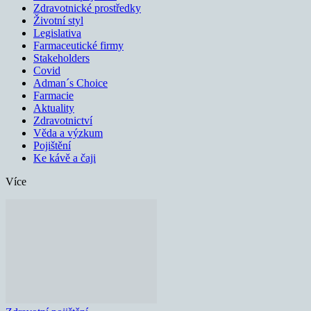
Zdravotnické prostředky
Životní styl
Legislativa
Farmaceutické firmy
Stakeholders
Covid
Adman´s Choice
Farmacie
Aktuality
Zdravotnictví
Věda a výzkum
Pojištění
Ke kávě a čaji
Více