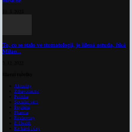
měsíčně
10. 3. 2023
To, co se stalo ve stomatologii, je šílená ostuda, říká
Milan...
5. 12. 2022
Hlavní rubriky
Aktuality
Zdravotnictví
Politika
Sociální věci
Pojištění
Pharma
Rozhovory
E-Health
Ke kávě i čaji