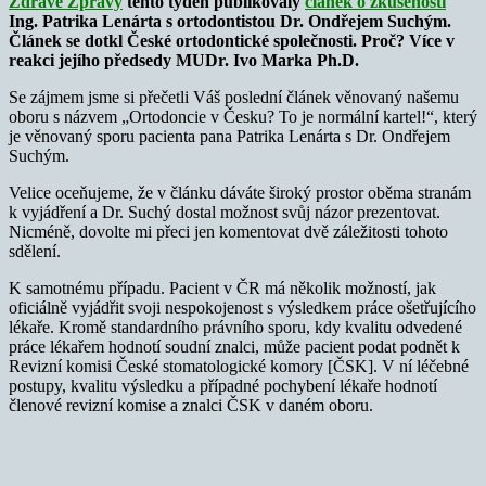
Zdravé Zprávy
tento týden publikovaly
článek o zkušenosti
Ing. Patrika Lenárta s ortodontistou Dr. Ondřejem Suchým.
Článek se dotkl České ortodontické společnosti. Proč? Více v
reakci jejího předsedy MUDr. Ivo Marka Ph.D.
Se zájmem jsme si přečetli Váš poslední článek věnovaný našemu
oboru s názvem „Ortodoncie v Česku? To je normální kartel!“, který
je věnovaný sporu pacienta pana Patrika Lenárta s Dr. Ondřejem
Suchým.
Velice oceňujeme, že v článku dáváte široký prostor oběma stranám
k vyjádření a Dr. Suchý dostal možnost svůj názor prezentovat.
Nicméně, dovolte mi přeci jen komentovat dvě záležitosti tohoto
sdělení.
K samotnému případu. Pacient v ČR má několik možností, jak
oficiálně vyjádřit svoji nespokojenost s výsledkem práce ošetřujícího
lékaře. Kromě standardního právního sporu, kdy kvalitu odvedené
práce lékařem hodnotí soudní znalci, může pacient podat podnět k
Revizní komisi České stomatologické komory [ČSK]. V ní léčebné
postupy, kvalitu výsledku a případné pochybení lékaře hodnotí
členové revizní komise a znalci ČSK v daném oboru.