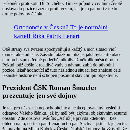
léčebném protokolu Dr. Suchého. Tím se případ v civilním životě
dostává do pozice tvrzení proti tvrzení, jak je to patrno i z textu
druhé poloviny článku.
Ortodoncie v Česku? To je normální
kartel! Říká Patrik Lenárt
Obě strany svá tvrzení zpochybňují a každý z nich situaci vidí
diametrálně odlišně. Zásadní otázkou totiž je, jaká byla artikulace
chrupu bezprostředně po léčbě, nikoliv až několik měsíců po ní.
Pokud totiž došlo k recidivě vady a návratu zubů do původní
pozice, lékař hodnotící až tuto následnou situaci bez znalosti celé
lékařské historie není schopen posoudit stav chrupu objektivně.
Prezident ČSK Roman Šmucler
prezentuje jen své dojmy
Je tak pro nás zcela nepochopitelný a neakceptovatelný poslední
odstavec Vašeho článku, jež by měl být jakýmsi objektivním resumé
obsahu. Zde doslova uvádíte: „Ať už je pravda kdekoliv – bez
ohledu na to, co říká pan Lenárt nebo pan Suchý – jisté tak je jen to,
že pravdu má Milan Kubek z České lékařské komory, když tvrdí, že