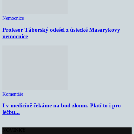
Nemocnice
Profesor Táborský odešel z ústecké Masarykovy
nemocnice
Komentáře
I v medicíně čekáme na bod zlomu. Platí to i pro
léčbu...
NOVINKY