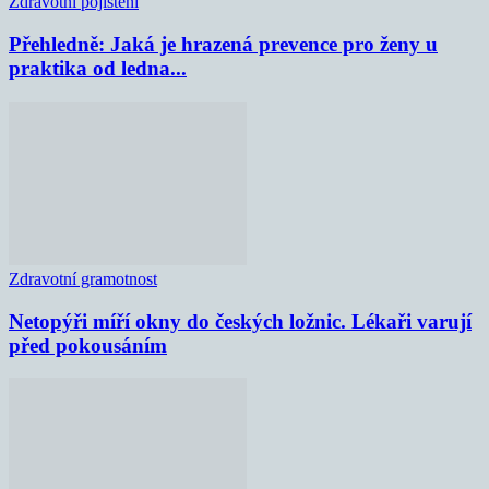
Zdravotní pojištění
Přehledně: Jaká je hrazená prevence pro ženy u
praktika od ledna...
Zdravotní gramotnost
Netopýři míří okny do českých ložnic. Lékaři varují
před pokousáním