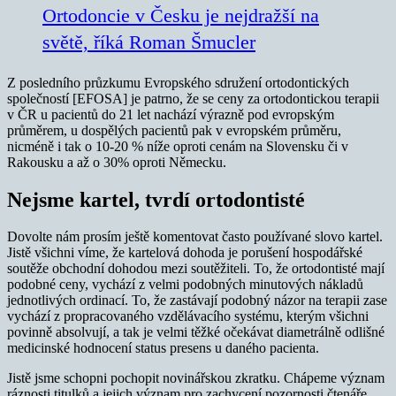
Ortodoncie v Česku je nejdražší na
světě, říká Roman Šmucler
Z posledního průzkumu Evropského sdružení ortodontických
společností [EFOSA] je patrno, že se ceny za ortodontickou terapii
v ČR u pacientů do 21 let nachází výrazně pod evropským
průměrem, u dospělých pacientů pak v evropském průměru,
nicméně i tak o 10-20 % níže oproti cenám na Slovensku či v
Rakousku a až o 30% oproti Německu.
Nejsme kartel, tvrdí ortodontisté
Dovolte nám prosím ještě komentovat často používané slovo kartel.
Jistě všichni víme, že kartelová dohoda je porušení hospodářské
soutěže obchodní dohodou mezi soutěžiteli. To, že ortodontisté mají
podobné ceny, vychází z velmi podobných minutových nákladů
jednotlivých ordinací. To, že zastávají podobný názor na terapii zase
vychází z propracovaného vzdělávacího systému, kterým všichni
povinně absolvují, a tak je velmi těžké očekávat diametrálně odlišné
medicinské hodnocení status presens u daného pacienta.
Jistě jsme schopni pochopit novinářskou zkratku. Chápeme význam
ráznosti titulků a jejich význam pro zachycení pozornosti čtenáře.