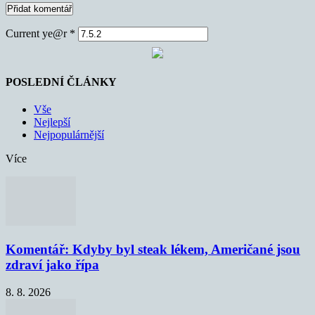
Current ye@r
*
POSLEDNÍ ČLÁNKY
Vše
Nejlepší
Nejpopulárnější
Více
Komentář: Kdyby byl steak lékem, Američané jsou
zdraví jako řípa
8. 8. 2026