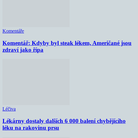
Komentáře
Komentář: Kdyby byl steak lékem, Američané jsou
zdraví jako řípa
Léčiva
Lékárny dostaly dalších 6 000 balení chybějícího
léku na rakovinu prsu