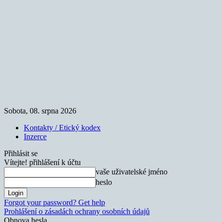
Sobota, 08. srpna 2026
Kontakty / Etický kodex
Inzerce
Přihlásit se
Vítejte! přihlášení k účtu
vaše uživatelské jméno
heslo
Forgot your password? Get help
Prohlášení o zásadách ochrany osobních údajů
Obnova hesla