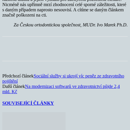
Nicméně nás upřímně mrzí zhodnocení celé sporné záležitosti, které
s daným případem naprosto nesouvisí. A cítíme se daným článkem
značně poškozeni na cti.
Za Českou ortodontickou společnost,
MUDr. Ivo Marek Ph.D.
Předchozí článek
Sociální služby si ukrojí víc peněz ze zdravotního
pojištění
Další článek
Na modernizaci softwarů ve zdravotnictví půjde 2,4
mld. Kč
SOUVISEJÍCÍ ČLÁNKY