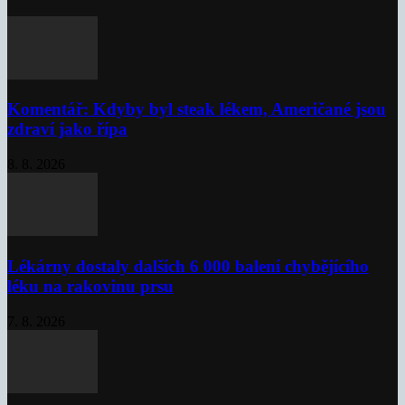
Komentář: Kdyby byl steak lékem, Američané jsou
zdraví jako řípa
8. 8. 2026
Lékárny dostaly dalších 6 000 balení chybějícího
léku na rakovinu prsu
7. 8. 2026