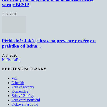
varuje BESIP
7. 8. 2026
Přehledně: Jaká je hrazená prevence pro ženy u
praktika od ledna...
7. 8. 2026
Načíst další
NEJČTENĚJŠÍ ČLÁNKY
Vše
E-health
Zdravé recepty
Komentáře
Zdravé Zprávy
Zdravotní pojištění
Očkování a covid