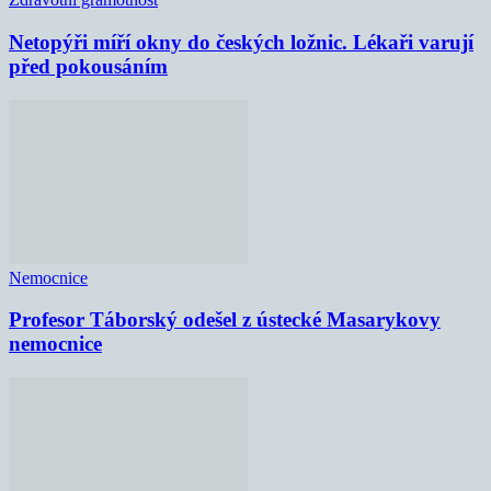
Netopýři míří okny do českých ložnic. Lékaři varují
před pokousáním
Nemocnice
Profesor Táborský odešel z ústecké Masarykovy
nemocnice