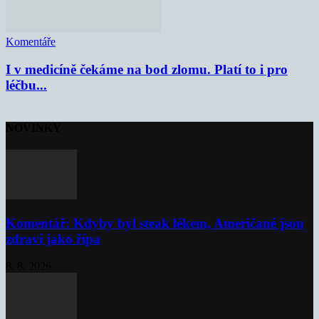
Komentáře
I v medicíně čekáme na bod zlomu. Platí to i pro
léčbu...
NOVINKY
Komentář: Kdyby byl steak lékem, Američané jsou
zdraví jako řípa
8. 8. 2026