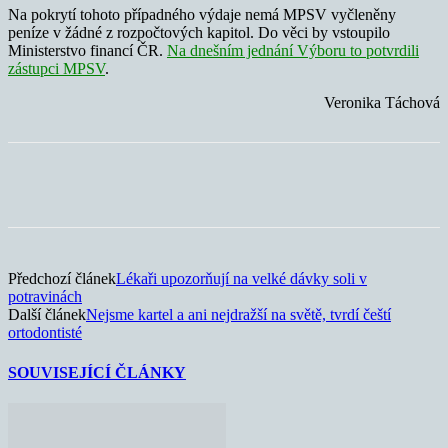
Na pokrytí tohoto případného výdaje nemá MPSV vyčleněny
peníze v žádné z rozpočtových kapitol. Do věci by vstoupilo
Ministerstvo financí ČR.
Na dnešním jednání Výboru to potvrdili
zástupci MPSV
.
Veronika Táchová
Předchozí článek
Lékaři upozorňují na velké dávky soli v
potravinách
Další článek
Nejsme kartel a ani nejdražší na světě, tvrdí čeští
ortodontisté
SOUVISEJÍCÍ ČLÁNKY