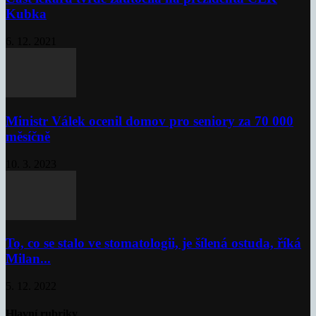
Kubka
6. 12. 2021
Ministr Válek ocenil domov pro seniory za 70 000
měsíčně
10. 3. 2023
To, co se stalo ve stomatologii, je šílená ostuda, říká
Milan...
5. 12. 2022
Hlavní rubriky