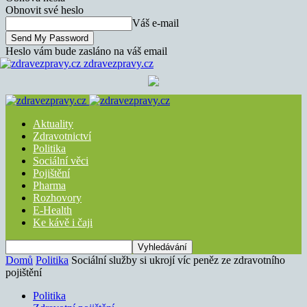
Obnovit své heslo
Váš e-mail
Heslo vám bude zasláno na váš email
zdravezpravy.cz
Aktuality
Zdravotnictví
Politika
Sociální věci
Pojištění
Pharma
Rozhovory
E-Health
Ke kávě i čaji
Domů
Politika
Sociální služby si ukrojí víc peněz ze zdravotního
pojištění
Politika