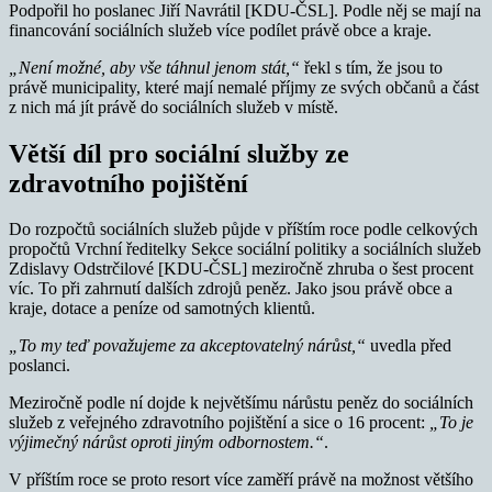
Podpořil ho poslanec Jiří Navrátil [KDU-ČSL]. Podle něj se mají na
financování sociálních služeb více podílet právě obce a kraje.
„Není možné, aby vše táhnul jenom stát,“
řekl s tím, že jsou to
právě municipality, které mají nemalé příjmy ze svých občanů a část
z nich má jít právě do sociálních služeb v místě.
Větší díl pro sociální služby ze
zdravotního pojištění
Do rozpočtů sociálních služeb půjde v příštím roce podle celkových
propočtů Vrchní ředitelky Sekce sociální politiky a sociálních služeb
Zdislavy Odstrčilové [KDU-ČSL] meziročně zhruba o šest procent
víc. To při zahrnutí dalších zdrojů peněz. Jako jsou právě obce a
kraje, dotace a peníze od samotných klientů.
„To my teď považujeme za akceptovatelný nárůst,“
uvedla před
poslanci.
Meziročně podle ní dojde k největšímu nárůstu peněz do sociálních
služeb z veřejného zdravotního pojištění a sice o 16 procent:
„To je
výjimečný nárůst oproti jiným odbornostem.“
.
V příštím roce se proto resort více zaměří právě na možnost většího