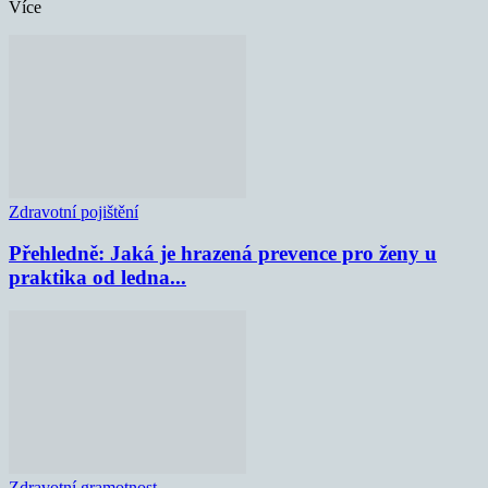
Více
Zdravotní pojištění
Přehledně: Jaká je hrazená prevence pro ženy u
praktika od ledna...
Zdravotní gramotnost