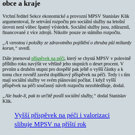
obce a kraje
Vrchní ředitel Sekce ekonomické a provozní MPSV Stanislav Klik
argumentoval, že setrvání rozpočtu pro sociální služby na letošní
úrovni není vůbec špatný výsledek. Sociální služby jsou, zdůraznil,
financované z více zdrojů. Nikoliv pouze ze státního rozpočtu.
„A vzrostou i položky ze zdravotního pojištění o zhruba půl miliardy
korun,“
uvedl.
Dále jmenoval
příspěvek na péči
, který se chystá MPSV v polovině
příštího roku navýšit ve většině jeho stupních o deset procent. V
prvním a druhém stupni pro dospělé pak ještě o vyšší částky a k
tomu chce rovněž zavést doplňkový příspěvek na péči. Tedy i s tím
mají sociální služby ve svém plánování počítat. I když vyšší
příspěvek na péči současný návrh rozpočtu nezohledňuje, dodal.
„Ale bude-li, pak to určitě posílí sociální služby,“
dodal Stanislav
Klik.
Vyšší příspěvek na péči i valorizaci
slibuje MPSV na příští rok