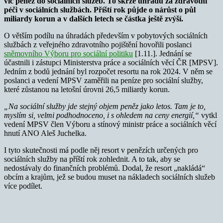
víc peněž do sociálních služeb. To skrze úhradu za zdravotní
péči v sociálních službách. Příští rok půjde o nárůst o půl
miliardy korun a v dalších letech se částka ještě zvýší.
O větším podílu na úhradách především v pobytových sociálních
službách z veřejného zdravotního pojištění hovořili poslanci
sněmovního Výboru pro sociální politiku
[1.11.]. Jednání se
účastnili i zástupci Ministerstva práce a sociálních věcí ČR [MPSV].
Jedním z bodů jednání byl rozpočet resortu na rok 2024. V něm se
poslanci a vedení MPSV zaměřili na peníze pro sociální služby,
které zůstanou na letošní úrovni 26,5 miliardy korun.
„Na sociální služby jde stejný objem peněz jako letos. Tam je to,
myslím si, velmi podhodnoceno, i s ohledem na ceny energií,“
vytkl
vedení MPSV člen Výboru a stínový ministr práce a sociálních věcí
hnutí ANO Aleš Juchelka.
I tyto skutečnosti má podle něj resort v penězích určených pro
sociálních služby na příští rok zohlednit. A to tak, aby se
nedostávaly do finančních problémů. Dodal, že resort „nakládá“
obcím a krajům, jež se budou muset na nákladech sociálních služeb
více podílet.