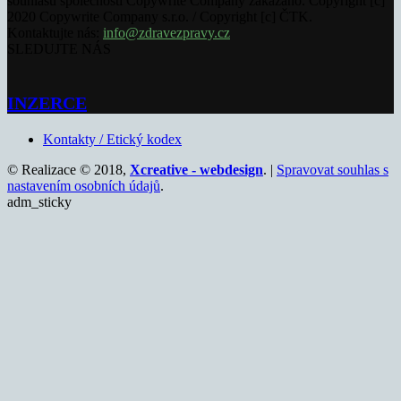
souhlasu společnosti Copywrite Company zakázáno. Copyright [c]
2020 Copywrite Company s.r.o. / Copyright [c] ČTK.
Kontaktujte nás:
info@zdravezpravy.cz
SLEDUJTE NÁS
INZERCE
Kontakty / Etický kodex
© Realizace © 2018,
Xcreative - webdesign
. |
Spravovat souhlas s
nastavením osobních údajů
.
adm_sticky