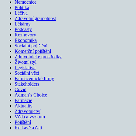
Nemocnice
Politika
Léčiva
Zdravotní gramotnost
Lékárny
Podcasty
Rozhovory
Ekonomika
Sociální pojištění
Komerční pojištění
Zdravotnické prostředky
Životní styl
Legislativa
Sociální věci
Farmaceutické firmy
Stakeholders
Covid
Adman´s Choice
Farmacie
Aktuality
Zdravotnictví
Věda a výzkum
Pojištění
Ke kávě a čaji