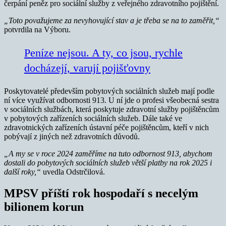
čerpání peněz pro sociální služby z veřejného zdravotního pojištění.
„Toto považujeme za nevyhovující stav a je třeba se na to zaměřit,“
potvrdila na Výboru.
Peníze nejsou. A ty, co jsou, rychle
docházejí, varují pojišťovny
Poskytovatelé především pobytových sociálních služeb mají podle
ní více využívat odbornosti 913. U ní jde o profesi všeobecná sestra
v sociálních službách, která poskytuje zdravotní služby pojištěncům
v pobytových zařízeních sociálních služeb. Dále také ve
zdravotnických zařízeních ústavní péče pojištěncům, kteří v nich
pobývají z jiných než zdravotních důvodů.
„A my se v roce 2024 zaměříme na tuto odbornost 913, abychom
dostali do pobytových sociálních služeb větší platby na rok 2025 i
další roky,“
uvedla Odstrčilová.
MPSV příští rok hospodaří s necelým
bilionem korun