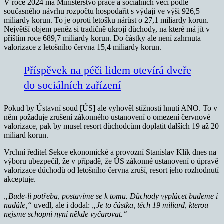
V roce 2024 má Ministerstvo práce a sociálních věcí podle
současného návrhu rozpočtu hospodařit s výdaji ve výši 926,5
miliardy korun. To je oproti letošku nárůst o 27,1 miliardy korun.
Největší objem peněz si tradičně ukrojí důchody, na které má jít v
příštím roce 689,7 miliardy korun. Do částky ale není zahrnuta
valorizace z letošního června 15,4 miliardy korun.
Příspěvek na péči lidem otevírá dveře
do sociálních zařízení
Pokud by Ústavní soud [ÚS] ale vyhověl stížnosti hnutí ANO. To v
něm požaduje zrušení zákonného ustanovení o omezení červnové
valorizace, pak by musel resort důchodcům doplatit dalších 19 až 20
miliard korun.
Vrchní ředitel Sekce ekonomické a provozní Stanislav Klik dnes na
výboru ubezpečil, že v případě, že ÚS zákonné ustanovení o úpravě
valorizace důchodů od letošního června zruší, resort jeho rozhodnutí
akceptuje.
„Bude-li potřeba, postavíme se k tomu. Důchody vyplácet budeme i
nadále,“
uvedl, ale i dodal:
„Je to částka, těch 19 miliard, kterou
nejsme schopni nyní někde vyčarovat.“