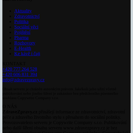
Aktuality
Zdravotnictví
Politika
Sociální věci
Pojištění
Pharma
Rozhovory
E-Health
Ke kávě i čaji
KONTAKT
+420 777 264 528
+420 606 831 394
info@zdravezpravy.cz
Obsah serveru je chráněn autorským právem. Jakékoli jeho užití včetně
publikování nebo jiného šíření je zakázáno bez předchozího písemného
souhlasu Copywrite Company s.r.o.
O NÁS
ZdraveZpravy.cz
přinášejí informace ze zdravotnictví, zdravotní
péče a zdravého životního stylu s přesahem do sociální politiky.
Provozovatelem serveru je Copywrite Company s.r.o. Publikování
nebo další šíření obsahu serveru www.zdravezpravy.cz je bez