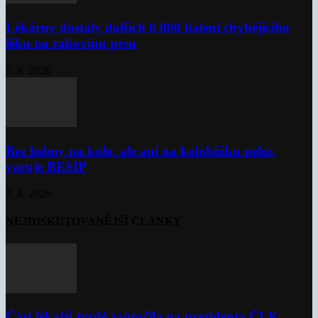
Lékárny dostaly dalších 6 000 balení chybějícího
léku na rakovinu prsu
7. 8. 2026
Bez helmy na kolo, ale ani na koloběžku nelez,
varuje BESIP
7. 8. 2026
NEJDISKUTOVANĚJŠÍ ČLÁNKY
Část lékařů tvrdě zaútočila na prezidenta ČLK