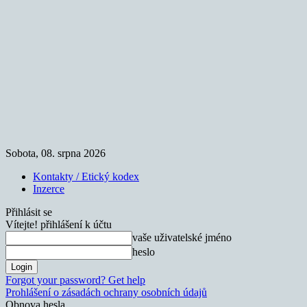
Sobota, 08. srpna 2026
Kontakty / Etický kodex
Inzerce
Přihlásit se
Vítejte! přihlášení k účtu
vaše uživatelské jméno
heslo
Forgot your password? Get help
Prohlášení o zásadách ochrany osobních údajů
Obnova hesla