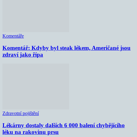
Komentáře
Komentář: Kdyby byl steak lékem, Američané jsou
zdraví jako řípa
Zdravotní pojištění
Lékárny dostaly dalších 6 000 balení chybějícího
léku na rakovinu prsu