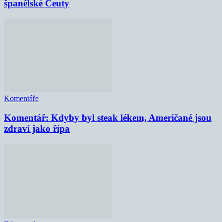
španělské Ceuty
Komentáře
Komentář: Kdyby byl steak lékem, Američané jsou
zdraví jako řípa