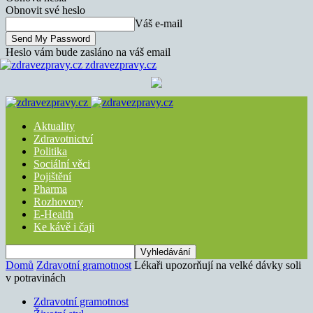
Obnovit své heslo
Váš e-mail
Heslo vám bude zasláno na váš email
zdravezpravy.cz
Aktuality
Zdravotnictví
Politika
Sociální věci
Pojištění
Pharma
Rozhovory
E-Health
Ke kávě i čaji
Domů
Zdravotní gramotnost
Lékaři upozorňují na velké dávky soli
v potravinách
Zdravotní gramotnost