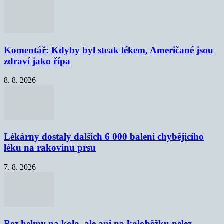
Komentář: Kdyby byl steak lékem, Američané jsou
zdraví jako řípa
8. 8. 2026
Lékárny dostaly dalších 6 000 balení chybějícího
léku na rakovinu prsu
7. 8. 2026
Bez helmy na kolo, ale ani na koloběžku nelez,