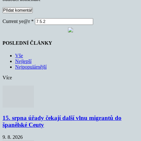
Current ye@r
*
POSLEDNÍ ČLÁNKY
Vše
Nejlepší
Nejpopulárnější
Více
15. srpna úřady čekají další vlnu migrantů do
španělské Ceuty
9. 8. 2026