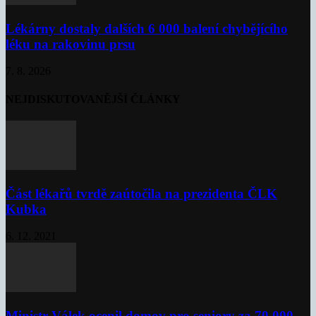
Lékárny dostaly dalších 6 000 balení chybějícího
léku na rakovinu prsu
7. 8. 2026
NEJDISKUTOVANĚJŠÍ ČLÁNKY
Část lékařů tvrdě zaútočila na prezidenta ČLK
Kubka
6. 12. 2021
Ministr Válek ocenil domov pro seniory za 70 000