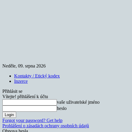
Neděle, 09. srpna 2026
Kontakty / Etický kodex
Inzerce
Přihlásit se
Vítejte! přihlášení k účtu
vaše uživatelské jméno
heslo
Forgot your password? Get help
Prohlášení o zásadách ochrany osobních údajů
Obnova hesla