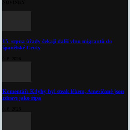
NOVINKY
15. srpna úřady čekají další vlnu migrantů do
španělské Ceuty
9. 8. 2026
Komentář: Kdyby byl steak lékem, Američané jsou
zdraví jako řípa
8. 8. 2026