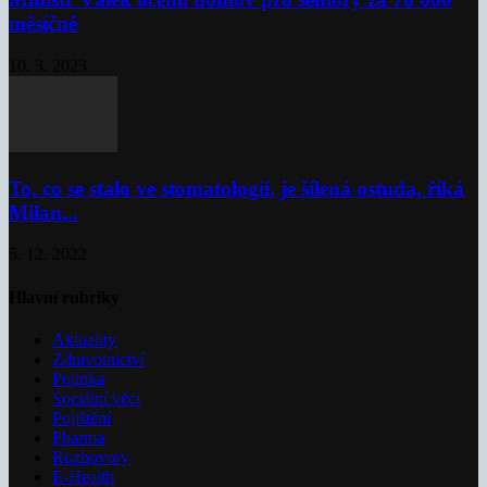
měsíčně
10. 3. 2023
To, co se stalo ve stomatologii, je šílená ostuda, říká
Milan...
5. 12. 2022
Hlavní rubriky
Aktuality
Zdravotnictví
Politika
Sociální věci
Pojištění
Pharma
Rozhovory
E-Health