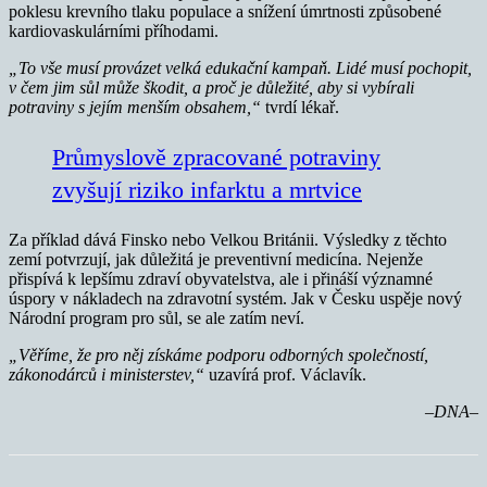
poklesu krevního tlaku populace a snížení úmrtnosti způsobené
kardiovaskulárními příhodami.
„To vše musí provázet velká edukační kampaň. Lidé musí pochopit,
v čem jim sůl může škodit, a proč je důležité, aby si vybírali
potraviny s jejím menším obsahem,“
tvrdí lékař.
Průmyslově zpracované potraviny
zvyšují riziko infarktu a mrtvice
Za příklad dává Finsko nebo Velkou Británii. Výsledky z těchto
zemí potvrzují, jak důležitá je preventivní medicína. Nejenže
přispívá k lepšímu zdraví obyvatelstva, ale i přináší významné
úspory v nákladech na zdravotní systém. Jak v Česku uspěje nový
Národní program pro sůl, se ale zatím neví.
„Věříme, že pro něj získáme podporu odborných společností,
zákonodárců i ministerstev,“
uzavírá prof. Václavík.
–DNA–