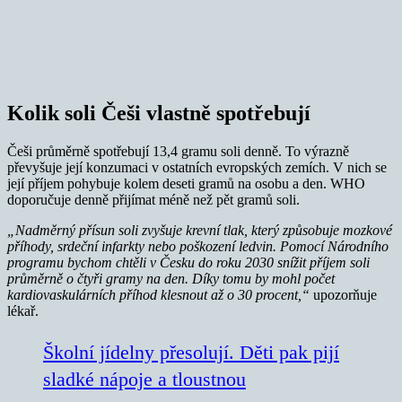
Kolik soli Češi vlastně spotřebují
Češi průměrně spotřebují 13,4 gramu soli denně. To výrazně
převyšuje její konzumaci v ostatních evropských zemích. V nich se
její příjem pohybuje kolem deseti gramů na osobu a den. WHO
doporučuje denně přijímat méně než pět gramů soli.
„Nadměrný přísun soli zvyšuje krevní tlak, který způsobuje mozkové
příhody, srdeční infarkty nebo poškození ledvin. Pomocí Národního
programu bychom chtěli v Česku do roku 2030 snížit příjem soli
průměrně o čtyři gramy na den. Díky tomu by mohl počet
kardiovaskulárních příhod klesnout až o 30 procent,“
upozorňuje
lékař.
Školní jídelny přesolují. Děti pak pijí
sladké nápoje a tloustnou