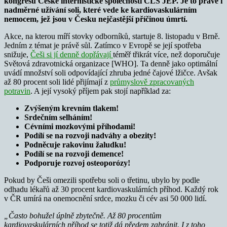
kongresu České internistické společnosti ČLS JEP. Je to právě i
nadměrné užívání soli, které vede ke kardiovaskulárním
nemocem, jež jsou v Česku nejčastější příčinou úmrtí.
Akce, na kterou míří stovky odborníků, startuje 8. listopadu v Brně.
Jedním z témat je právě sůl. Zatímco v Evropě se její spotřeba
snižuje,
Češi si jí denně dopřávají
téměř třikrát více, než doporučuje
Světová zdravotnická organizace [WHO]. Ta denně jako optimální
uvádí množství soli odpovídající zhruba jedné čajové lžičce. Avšak
až 80 procent soli lidé přijímají z
průmyslově zpracovaných
potravin
. A její vysoký příjem pak stojí například za:
Zvýšeným krevním tlakem!
Srdečním selháním!
Cévními mozkovými příhodami!
Podílí se na rozvoji nadváhy a obezity!
Podněcuje rakovinu žaludku!
Podílí se na rozvoji demence!
Podporuje rozvoj osteoporózy!
Pokud by Češi omezili spotřebu soli o třetinu, ubylo by podle
odhadu lékařů až 30 procent kardiovaskulárních příhod. Každý rok
v ČR umírá na onemocnění srdce, mozku či cév asi 50 000 lidí.
„Často bohužel úplně zbytečně. Až 80 procentům
kardiovaskulárních příhod se totiž dá předem zabránit. I z toho