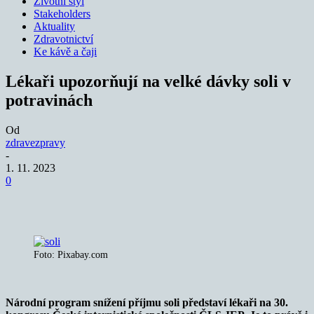
Životní styl
Stakeholders
Aktuality
Zdravotnictví
Ke kávě a čaji
Lékaři upozorňují na velké dávky soli v
potravinách
Od
zdravezpravy
-
1. 11. 2023
0
Foto: Pixabay.com
Národní program snížení příjmu soli představí lékaři na 30.