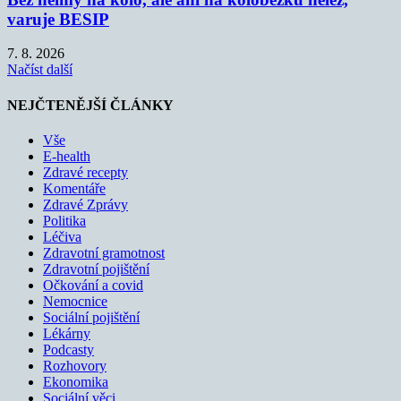
varuje BESIP
7. 8. 2026
Načíst další
NEJČTENĚJŠÍ ČLÁNKY
Vše
E-health
Zdravé recepty
Komentáře
Zdravé Zprávy
Politika
Léčiva
Zdravotní gramotnost
Zdravotní pojištění
Očkování a covid
Nemocnice
Sociální pojištění
Lékárny
Podcasty
Rozhovory
Ekonomika
Sociální věci