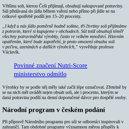
Většinu soli, kterou Češi přijímají, obsahují nakupované potraviny.
Sůl přidávaná do jídla během vaření nebo přímo při jídle se na
celkové spotřebě podílí jen 15–20 procenty.
„I když u nás jídlo poměrně hodně solíme, tři čtvrtiny soli přijímáme
z potravin, které si kupujeme v obchodech. Sůl totiž obsahují téměř
všechny potravinářské výrobky, často ve velkém množství. Hlavním
opatřením, které bude zapotřebí, je proto omezení obsahu soli
v pečivu, uzeninách a dalších výrobcích,“
vysvětluje profesor
Václavík.
Povinné značení Nutri-Score
ministerstvo odmítlo
Výrobky by se podle něj měly také začít lépe označovat. Zřetelně by
se na nich měl uvádět nejen obsah soli, ale i procento, kterým se
daná potravina podílí na denní doporučené dávce pro dospělé osoby.
Národní program v českém podání
Při přípravě Národního programu pro sůl se odborníci inspirovali v
zahraničí. Tam obdobné programy významnou měrou přispěly k