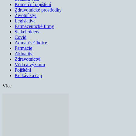
Komerční pojištění
Zdravotnické prostředky
Životní styl
Legislativa
Farmaceutické firmy
Stakeholders
Covid
Adman´s Choice
Farmacie
Aktuality
Zdravotnictví
Věda a výzkum
Pojištění
Ke kávě a čaji
Více