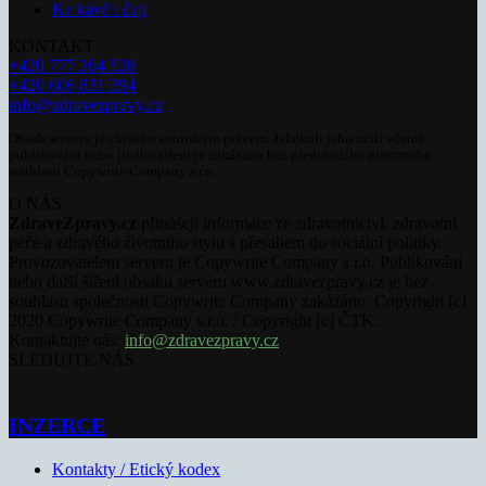
Ke kávě i čaji
KONTAKT
+420 777 264 528
+420 606 831 394
info@zdravezpravy.cz
Obsah serveru je chráněn autorským právem. Jakékoli jeho užití včetně
publikování nebo jiného šíření je zakázáno bez předchozího písemného
souhlasu Copywrite Company s.r.o.
O NÁS
ZdraveZpravy.cz
přinášejí informace ze zdravotnictví, zdravotní
péče a zdravého životního stylu s přesahem do sociální politiky.
Provozovatelem serveru je Copywrite Company s.r.o. Publikování
nebo další šíření obsahu serveru www.zdravezpravy.cz je bez
souhlasu společnosti Copywrite Company zakázáno. Copyright [c]
2020 Copywrite Company s.r.o. / Copyright [c] ČTK.
Kontaktujte nás:
info@zdravezpravy.cz
SLEDUJTE NÁS
INZERCE
Kontakty / Etický kodex