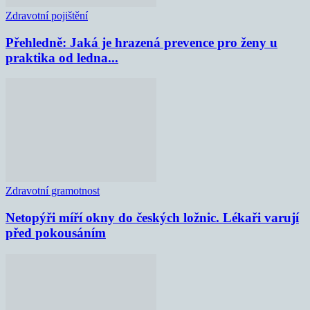
Zdravotní pojištění
Přehledně: Jaká je hrazená prevence pro ženy u
praktika od ledna...
Zdravotní gramotnost
Netopýři míří okny do českých ložnic. Lékaři varují
před pokousáním