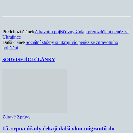
Předchozí článek
Zdravotní pojišťovny žádají přerozdělení peněz za
Ukrajince
Další článek
Sociální služby si ukrojí víc peněz ze zdravotního
pojištění
SOUVISEJÍCÍ ČLÁNKY
Zdravé Zprávy
15. srpna úřady čekají další vlnu migrantů do