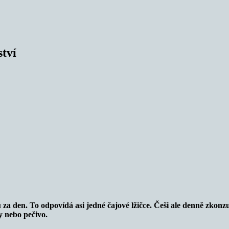
ství
a den. To odpovídá asi jedné čajové lžičce. Češi ale denně zkonzum
y nebo pečivo.