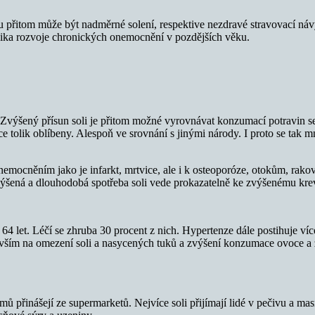
tku přitom může být nadměrné solení, respektive nezdravé stravovací ná
rizika rozvoje chronických onemocnění v pozdějších věku.
Zvýšený přísun soli je přitom možné vyrovnávat konzumací potravin se
ce tolik oblíbeny. Alespoň ve srovnání s jinými národy. I proto se tak
mocněním jako je infarkt, mrtvice, ale i k osteoporóze, otokům, rako
výšená a dlouhodobá spotřeba soli vede prokazatelně ke zvýšenému kre
 let. Léčí se zhruba 30 procent z nich. Hypertenze dále postihuje více j
vším na omezení soli a nasycených tuků a zvýšení konzumace ovoce a 
mů přinášejí ze supermarketů. Nejvíce soli přijímají lidé v pečivu a m