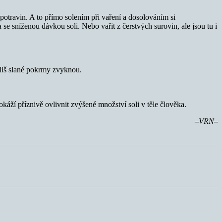
otravin. A to přímo solením při vaření a dosolováním si
e sníženou dávkou soli. Nebo vařit z čerstvých surovin, ale jsou tu i
íliš slané pokrmy zvyknou.
káží příznivě ovlivnit zvýšené množství soli v těle člověka.
–VRN–