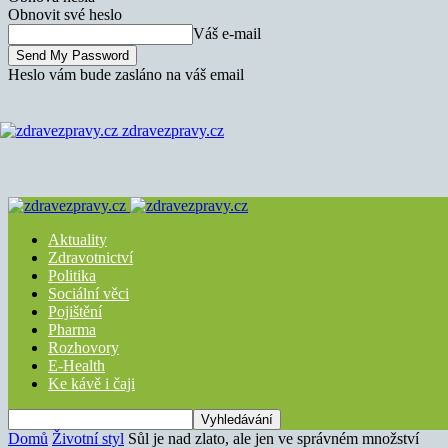
Obnovit své heslo
Váš e-mail
Heslo vám bude zasláno na váš email
zdravezpravy.cz
Aktuality
Zdravotnictví
Politika
Sociální věci
Pojištění
Pharma
Rozhovory
E-Health
Ke kávě i čaji
Domů
Životní styl
Sůl je nad zlato, ale jen ve správném množství