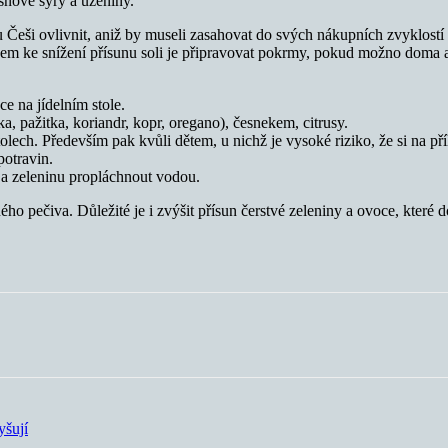
ísňové sýry a uzeniny.
eši ovlivnit, aniž by museli zasahovat do svých nákupních zvyklostí p
em ke snížení přísunu soli je připravovat pokrmy, pokud možno doma a s
ce na jídelním stole.
, pažitka, koriandr, kopr, oregano), česnekem, citrusy.
lech. Především pak kvůli dětem, u nichž je vysoké riziko, že si na př
potravin.
 a zeleninu propláchnout vodou.
 pečiva. Důležité je i zvýšit přísun čerstvé zeleniny a ovoce, které do
yšují