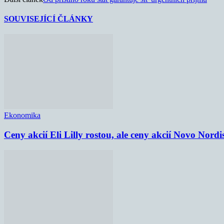
SOUVISEJÍCÍ ČLÁNKY
Ekonomika
Ceny akcií Eli Lilly rostou, ale ceny akcií Novo Nordi