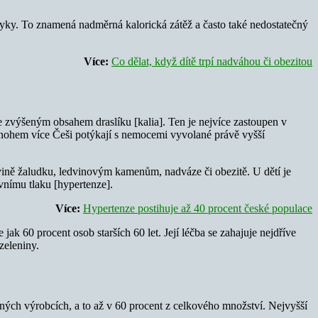
vyky. To znamená nadměrná kalorická zátěž a často také nedostatečný
Více:
Co dělat, když dítě trpí nadváhou či obezitou
 zvýšeným obsahem draslíku [kalia]. Ten je nejvíce zastoupen v
 mnohem více Češi potýkají s nemocemi vyvolané právě vyšší
vině žaludku, ledvinovým kamenům, nadváze či obezitě. U dětí je
vnímu tlaku [hypertenze].
Více:
Hypertenze postihuje až 40 procent české populace
ak 60 procent osob starších 60 let. Její léčba se zahajuje nejdříve
zeleniny.
asných výrobcích, a to až v 60 procent z celkového množství. Nejvyšší