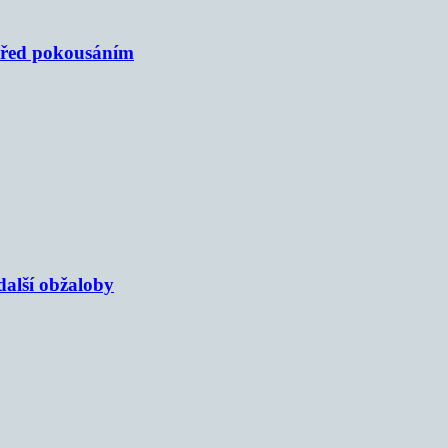
 před pokousáním
alší obžaloby