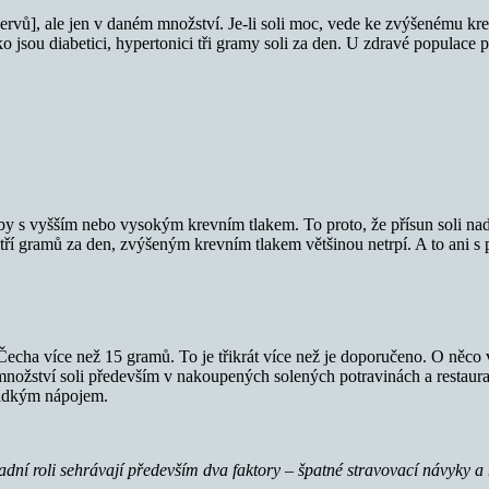
 nervů], ale jen v daném množství. Je-li soli moc, vede ke zvýšenému k
 jsou diabetici, hypertonici tři gramy soli za den. U zdravé populace 
by s vyšším nebo vysokým krevním tlakem. To proto, že přísun soli nad
í gramů za den, zvýšeným krevním tlakem většinou netrpí. A to ani s 
ho Čecha více než 15 gramů. To je třikrát více než je doporučeno. O něc
né množství soli především v nakoupených solených potravinách a restau
sladkým nápojem.
sadní roli sehrávají především dva faktory – špatné stravovací návyky a