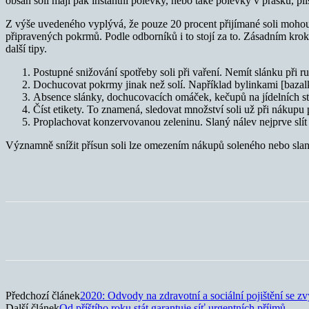
obsah soli mají pak instantní polévky, nebo také polévky v prášku, pl
Z výše uvedeného vyplývá, že pouze 20 procent přijímané soli mohou Č
připravených pokrmů. Podle odborníků i to stojí za to. Zásadním krok
další tipy.
Postupné snižování spotřeby soli při vaření. Nemít slánku při ru
Dochucovat pokrmy jinak než solí. Například bylinkami [bazalka
Absence slánky, dochucovacích omáček, kečupů na jídelních sto
Číst etikety. To znamená, sledovat množství soli už při nákupu 
Proplachovat konzervovanou zeleninu. Slaný nálev nejprve slít
Významně snížit přísun soli lze omezením nákupů soleného nebo slaného
Sdílet
Předchozí článek
2020: Odvody na zdravotní a sociální pojištění se zv
Další článek
Od příštího roku stát garantuje síť urgentních příjmů