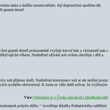
revnímu tlaku a dalším onemocněním. Její doporučená spotřeba dle
pět gramů denně.
 šest gramů denně prokazatelně zvyšuje krevní tlak a významně pak s
přibývajícím věkem. Nadměrné užívání soli ovšem ohrožuje i děti a
o více soli přijmou muži. Nadměrná konzumace soli se ale netýká pouze
racích rychlého občerstvení. K tomu se váže další nešvar. Se zvýšeným
Více:
Obézními se v Česku stávají už i předškolní děti
 nedostatek pohybu dítěte,“
vysvětluje lékařka Pediatrického oddělení