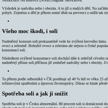
Nemocnice Na Bulovce [NNB] Dagmar Slavíčková.
Výsledek je nadváha nebo i obezita. A to již u malých dětí. Na začá
pohyb. Zejména u dětí je přitom nutné dbát na prevenci a snížit tak 
Všeho moc škodí, i soli
Nadměrný konzum soli prokazatelně vede ke zvýšení krevního tlaku. 
ovoci a zelenině. Bohužel ovoce a zelenina ale nejsou u české popula
konzumací soli.
Následkem zvýšené konzumace soli dochází dále k srdečně cévním one
nadměrný přísun soli příčinou již zmíněné nadváhy nebo i obezity. Z
Ta přitom podle odborníků v ČR postihuje až 40 % lidí ve věku 25 až 64
režimovými opatřeními a úpravou životosprávy. Důraz se klade přede
Spotřeba soli a jak ji snížit
Spotřeba soli je v Česku abnormální. 80 procent soli si domácnosti do