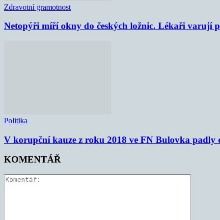
Zdravotní gramotnost
Netopýři míří okny do českých ložnic. Lékaři varují
Politika
V korupční kauze z roku 2018 ve FN Bulovka padly d
KOMENTÁŘ