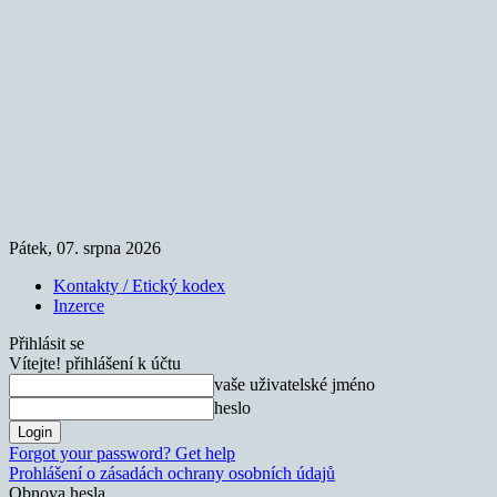
Pátek, 07. srpna 2026
Kontakty / Etický kodex
Inzerce
Přihlásit se
Vítejte! přihlášení k účtu
vaše uživatelské jméno
heslo
Forgot your password? Get help
Prohlášení o zásadách ochrany osobních údajů
Obnova hesla