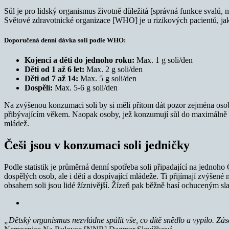
Sůl je pro lidský organismus životně důležitá [správná funkce svalů,
Světové zdravotnické organizace [WHO] je u rizikových pacientů, jako
Doporučená denní dávka soli podle WHO:
Kojenci a děti do jednoho roku:
Max. 1 g soli/den
Děti od 1 až 6 let:
Max. 2 g soli/den
Děti od 7 až 14:
Max. 5 g soli/den
Dospělí:
Max. 5-6 g soli/den
Na zvýšenou konzumaci soli by si měli přitom dát pozor zejména oso
přibývajícím věkem. Naopak osoby, jež konzumují sůl do maximálně tř
mládež.
Češi jsou v konzumaci soli jedničky
Podle statistik je průměrná denní spotřeba soli připadající na jedno
dospělých osob, ale i dětí a dospívající mládeže. Ti přijímají zvýše
obsahem soli jsou lidé žíznivější. Žízeň pak běžně hasí ochuceným 
„Dětský organismus nezvládne spálit vše, co dítě snědlo a vypilo. Zá