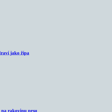
raví jako řípa
u na rakovinu prsu