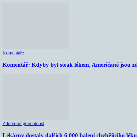
Komentáře
Komentář: Kdyby byl steak lékem, Američané jsou zd
Zdravotní gramotnost
Lékárny dostaly dalších 6 000 balení chybějícího lék