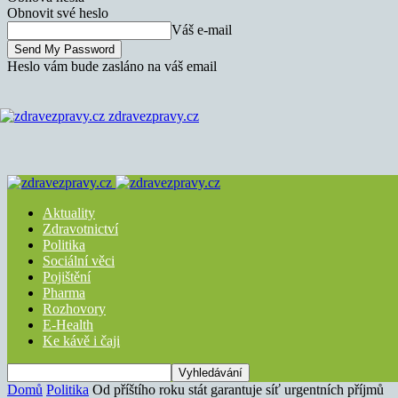
Obnovit své heslo
Váš e-mail
Heslo vám bude zasláno na váš email
zdravezpravy.cz
Aktuality
Zdravotnictví
Politika
Sociální věci
Pojištění
Pharma
Rozhovory
E-Health
Ke kávě i čaji
Domů
Politika
Od příštího roku stát garantuje síť urgentních příjmů