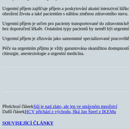
Urgentní příjem zajišťuje příjem a poskytování akutní intenzivní lů
ohrožení života a také pacientům s náhlou změnou zdravotního stavu.
Urgentní příjem je určen pro pacienty transportované do zdravotnick
bez doporučení lékaře. Ostatními typy pacientů by neměl být urgentní
Urgentní příjem je zřizován jako samostatné specializované pracoviš
Péče na urgentním příjmu je vždy garantována okamžitou dostupností l
chirurgie, anesteziologie a urgentní medicína.
Sdílet
Předchozí článek
Sůl je nad zlato, ale jen ve správném množství
Další článek
HCV přichází z východu, říká Jan Šperl z IKEMu
SOUVISEJÍCÍ ČLÁNKY