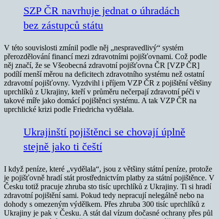
SZP ČR navrhuje jednat o úhradách
bez zástupců státu
V této souvislosti zmínil podle něj „nespravedlivý“ systém
přerozdělování financí mezi zdravotními pojišťovnami. Což podle
něj značí, že se Všeobecná zdravotní pojišťovna ČR [VZP ČR]
podílí menší měrou na deficitech zdravotního systému než ostatní
zdravotní pojišťovny. Vyzdvihl i příjem VZP ČR z pojištění většiny
uprchlíků z Ukrajiny, kteří v průměru nečerpají zdravotní péči v
takové míře jako domácí pojištěnci systému. A tak VZP ČR na
uprchlické krizi podle Friedricha vydělala.
Ukrajinští pojištěnci se chovají úplně
stejně jako ti čeští
I když peníze, které „vydělala“, jsou z většiny státní peníze, protože
je pojišťovně hradí stát prostřednictvím platby za státní pojištěnce. V
Česku totiž pracuje zhruba sto tisíc uprchlíků z Ukrajiny. Ti si hradí
zdravotní pojištění sami. Pokud tedy nepracují nelegálně nebo na
dohody s omezeným výdělkem. Přes zhruba 300 tisíc uprchlíků z
Ukrajiny je pak v Česku. A stát dal vízum dočasné ochrany přes půl