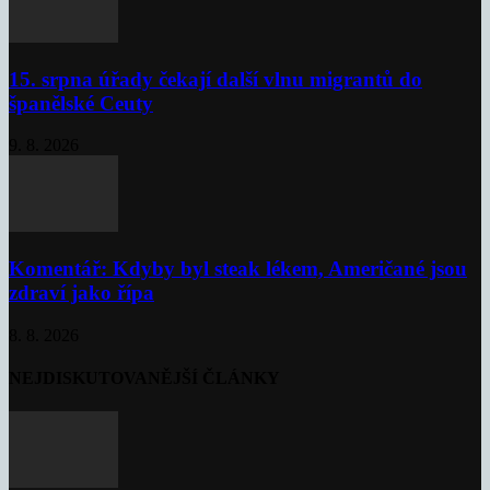
15. srpna úřady čekají další vlnu migrantů do
španělské Ceuty
9. 8. 2026
Komentář: Kdyby byl steak lékem, Američané jsou
zdraví jako řípa
8. 8. 2026
NEJDISKUTOVANĚJŠÍ ČLÁNKY