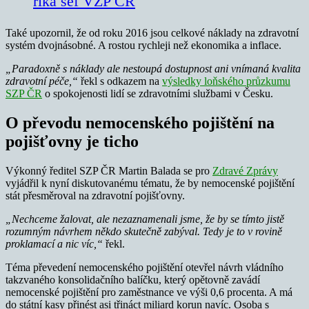
říká šéf VZP ČR
Také upozornil, že od roku 2016 jsou celkové náklady na zdravotní
systém dvojnásobné. A rostou rychleji než ekonomika a inflace.
„Paradoxně s náklady ale nestoupá dostupnost ani vnímaná kvalita
zdravotní péče,“
řekl s odkazem na
výsledky loňského průzkumu
SZP ČR
o spokojenosti lidí se zdravotními službami v Česku.
O převodu nemocenského pojištění na
pojišťovny je ticho
Výkonný ředitel SZP ČR Martin Balada se pro
Zdravé Zprávy
vyjádřil k nyní diskutovanému tématu, že by nemocenské pojištění
stát přesměroval na zdravotní pojišťovny.
„Nechceme žalovat, ale nezaznamenali jsme, že by se tímto jistě
rozumným návrhem někdo skutečně zabýval. Tedy je to v rovině
proklamací a nic víc,“
řekl.
Téma převedení nemocenského pojištění otevřel návrh vládního
takzvaného konsolidačního balíčku, který opětovně zavádí
nemocenské pojištění pro zaměstnance ve výši 0,6 procenta. A má
do státní kasy přinést asi třináct miliard korun navíc. Osoba s