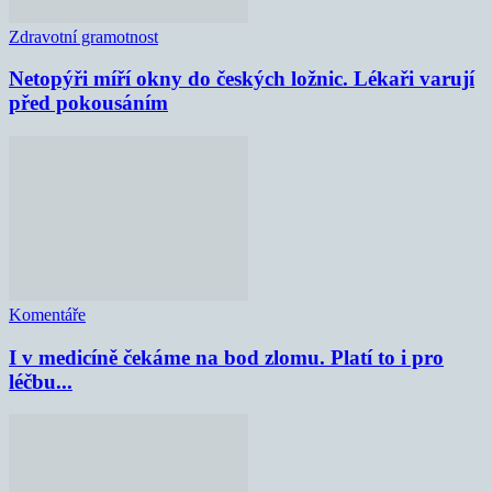
Zdravotní gramotnost
Netopýři míří okny do českých ložnic. Lékaři varují
před pokousáním
Komentáře
I v medicíně čekáme na bod zlomu. Platí to i pro
léčbu...