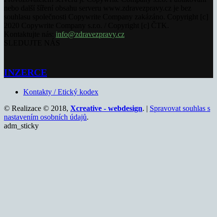
nebo další šíření obsahu serveru www.zdravezpravy.cz je bez
souhlasu společnosti Copywrite Company zakázáno. Copyright [c]
2020 Copywrite Company s.r.o. / Copyright [c] ČTK.
Kontaktujte nás:
info@zdravezpravy.cz
SLEDUJTE NÁS
INZERCE
Kontakty / Etický kodex
© Realizace © 2018,
Xcreative - webdesign
. |
Spravovat souhlas s
nastavením osobních údajů
.
adm_sticky