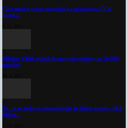
Část lékařů tvrdě zaútočila na prezidenta ČLK
Kubka
6. 12. 2021
Ministr Válek ocenil domov pro seniory za 70 000
měsíčně
10. 3. 2023
To, co se stalo ve stomatologii, je šílená ostuda, říká
Milan...
5. 12. 2022