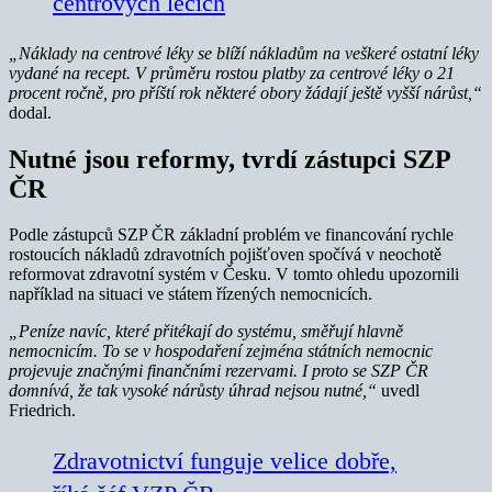
centrových lécích
„Náklady na centrové léky se blíží nákladům na veškeré ostatní léky
vydané na recept. V průměru rostou platby za centrové léky o 21
procent ročně, pro příští rok některé obory žádají ještě vyšší nárůst,“
dodal.
Nutné jsou reformy, tvrdí zástupci SZP
ČR
Podle zástupců SZP ČR základní problém ve financování rychle
rostoucích nákladů zdravotních pojišťoven spočívá v neochotě
reformovat zdravotní systém v Česku. V tomto ohledu upozornili
například na situaci ve státem řízených nemocnicích.
„Peníze navíc, které přitékají do systému, směřují hlavně
nemocnicím. To se v hospodaření zejména státních nemocnic
projevuje značnými finančními rezervami. I proto se SZP ČR
domnívá, že tak vysoké nárůsty úhrad nejsou nutné,“
uvedl
Friedrich.
Zdravotnictví funguje velice dobře,