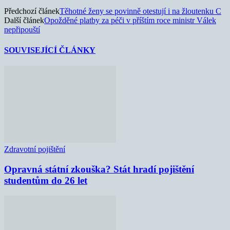
Předchozí článek
Těhotné ženy se povinně otestují i na žloutenku C
Další článek
Opožděné platby za péči v příštím roce ministr Válek
nepřipouští
SOUVISEJÍCÍ ČLÁNKY
Zdravotní pojištění
Opravná státní zkouška? Stát hradí pojištění
studentům do 26 let