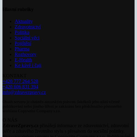
Hlavní rubriky
Aktuality
Zdravotnictví
Politika
Sociální věci
Pojištění
Pharma
Rozhovory
E-Health
Ke kávě i čaji
KONTAKT
+420 777 264 528
+420 606 831 394
info@zdravezpravy.cz
Obsah serveru je chráněn autorským právem. Jakékoli jeho užití včetně
publikování nebo jiného šíření je zakázáno bez předchozího písemného
souhlasu Copywrite Company s.r.o.
O NÁS
ZdraveZpravy.cz
přinášejí informace ze zdravotnictví, zdravotní
péče a zdravého životního stylu s přesahem do sociální politiky.
Provozovatelem serveru je Copywrite Company s.r.o. Publikování