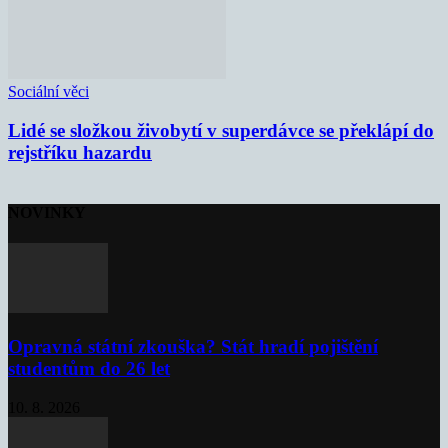
Sociální věci
Lidé se složkou živobytí v superdávce se překlápí do
rejstříku hazardu
NOVINKY
Opravná státní zkouška? Stát hradí pojištění
studentům do 26 let
10. 8. 2026