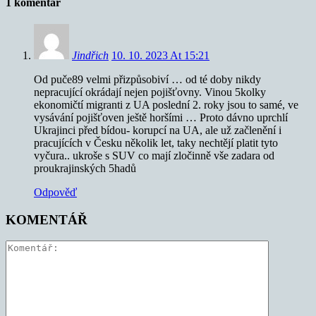
1 komentář
Jindřich
10. 10. 2023 At 15:21
Od puče89 velmi přizpůsobiví … od té doby nikdy
nepracující okrádají nejen pojišťovny. Vinou 5kolky
ekonomičtí migranti z UA poslední 2. roky jsou to samé, ve
vysávání pojišťoven ještě horšími … Proto dávno uprchlí
Ukrajinci před bídou- korupcí na UA, ale už začlenění i
pracujících v Česku několik let, taky nechtějí platit tyto
vyčura.. ukroše s SUV co mají zločinně vše zadara od
proukrajinských 5hadů
Odpověď
KOMENTÁŘ