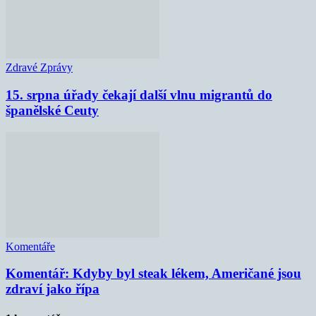
Zdravé Zprávy
15. srpna úřady čekají další vlnu migrantů do
španělské Ceuty
Komentáře
Komentář: Kdyby byl steak lékem, Američané jsou
zdraví jako řípa