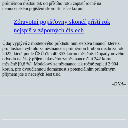
průměrnou mzdou tak od příštího roku zaplatí ročně na
nemocenském pojištění skoro tři tisíce korun.
Zdravotní pojišťovny skončí příští rok
nejspíš v záporných číslech
Údaj vyplývá z modelového příkladu ministerstva financí, které si
pro ilustraci vybralo zaměstnance s průměrnou hrubou mzdu za rok
2022, která podle ČSÚ činí 40 353 korun měsíčně. Dopady nového
odvodu na čistý příjem takového zaměstnance činí 242 korun
měsíčně [0,6 %]. Modelový zaměstnanec tak ročně zaplatí 2 904
korun, pro dvoučlennou domácnost s potenciálním průměrným
příjmem jde o necelých šest tisíc.
–DNA–