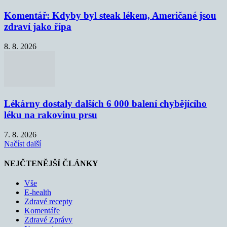
Komentář: Kdyby byl steak lékem, Američané jsou
zdraví jako řípa
8. 8. 2026
Lékárny dostaly dalších 6 000 balení chybějícího
léku na rakovinu prsu
7. 8. 2026
Načíst další
NEJČTENĚJŠÍ ČLÁNKY
Vše
E-health
Zdravé recepty
Komentáře
Zdravé Zprávy