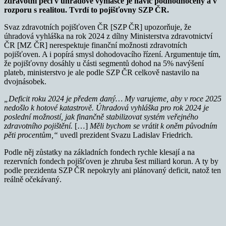
zdravotní péči v úhradové vyhlášce je navíc podhodnocený a v
rozporu s realitou. Tvrdí to pojišťovny SZP ČR.
Svaz zdravotních pojišťoven ČR [SZP ČR] upozorňuje, že
úhradová vyhláška na rok 2024 z dílny Ministerstva zdravotnictví
ČR [MZ ČR] nerespektuje finanční možnosti zdravotních
pojišťoven. A i popírá smysl dohodovacího řízení. Argumentuje tím,
že pojišťovny dosáhly u části segmentů dohod na 5% navýšení
plateb, ministerstvo je ale podle SZP ČR celkově nastavilo na
dvojnásobek.
„Deficit roku 2024 je předem daný… My varujeme, aby v roce 2025
nedošlo k hotové katastrově. Úhradová vyhláška pro rok 2024 je
poslední možností, jak finančně stabilizovat systém veřejného
zdravotního pojištění.
[…]
Měli bychom se vrátit k oněm původním
pěti procentům,“
uvedl prezident Svazu Ladislav Friedrich.
Podle něj zůstatky na základních fondech rychle klesají a na
rezervních fondech pojišťoven je zhruba šest miliard korun. A ty by
podle prezidenta SZP ČR nepokryly ani plánovaný deficit, natož ten
reálně očekávaný.