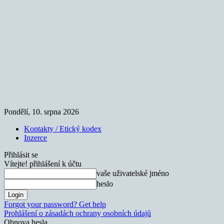
Pondělí, 10. srpna 2026
Kontakty / Etický kodex
Inzerce
Přihlásit se
Vítejte! přihlášení k účtu
vaše uživatelské jméno
heslo
Forgot your password? Get help
Prohlášení o zásadách ochrany osobních údajů
Obnova hesla