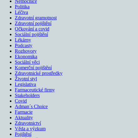
Nemocnice
Politika
Léčiva
Zdravotní gramotnost
Zdravotní pojištění
Očkování a covid
Sociální pojištění
Lékárny
Podcasty
Rozhovory
Ekonomika
Sociální věci
Komerční pojištění
Zdravotnické prostředky
Životní styl
Legislativa
Farmaceutické firmy
Stakeholders
Covid
Adman´s Choice
Farmacie
Aktuality
Zdravotnictví
Věda a výzkum
Pojištění