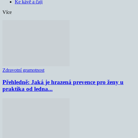
Ke kávě a čaji
Více
Zdravotní gramotnost
Přehledně: Jaká je hrazená prevence pro ženy u
praktika od ledna...