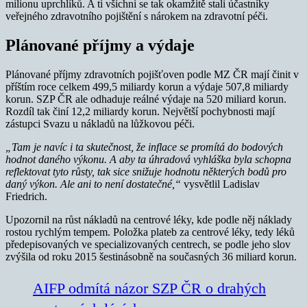
milionu uprchlíků. A ti všichni se tak okamžitě stali účastníky
veřejného zdravotního pojištění s nárokem na zdravotní péči.
Plánované příjmy a výdaje
Plánované příjmy zdravotních pojišťoven podle MZ ČR mají činit v
příštím roce celkem 499,5 miliardy korun a výdaje 507,8 miliardy
korun. SZP ČR ale odhaduje reálné výdaje na 520 miliard korun.
Rozdíl tak činí 12,2 miliardy korun. Největší pochybnosti mají
zástupci Svazu u nákladů na lůžkovou péči.
„Tam je navíc i ta skutečnost, že inflace se promítá do bodových
hodnot daného výkonu. A aby ta úhradová vyhláška byla schopna
reflektovat tyto růsty, tak sice snižuje hodnotu některých bodů pro
daný výkon. Ale ani to není dostatečné,“
vysvětlil Ladislav
Friedrich.
Upozornil na růst nákladů na centrové léky, kde podle něj náklady
rostou rychlým tempem. Položka plateb za centrové léky, tedy léků
předepisovaných ve specializovaných centrech, se podle jeho slov
zvýšila od roku 2015 šestinásobně na současných 36 miliard korun.
AIFP odmítá názor SZP ČR o drahých