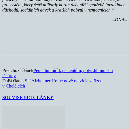
pro systém, který šetří miliardy korun díky nižší spotřebě invalidních
důchodů, sociálních dávek a kratších pobytů v nemocnicích.“
–DNA–
Předchozí článek
Penicilin míří k pacientům, potvrdil ministr i
lékárny
Další článek
Síť Alzheimer Home nově otevřela zařízení
v Chelčicích
SOUVISEJÍCÍ ČLÁNKY