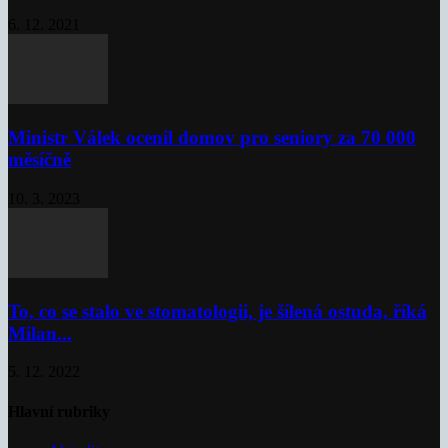
6. 12. 2021
Ministr Válek ocenil domov pro seniory za 70 000
měsíčně
10. 3. 2023
To, co se stalo ve stomatologii, je šílená ostuda, říká
Milan...
5. 12. 2022
Hlavní rubriky