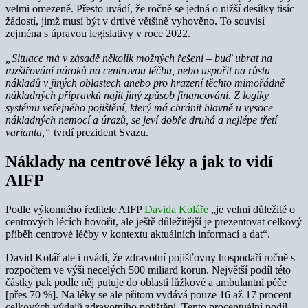
velmi omezeně. Přesto uvádí, že ročně se jedná o nižší desítky tisíc
žádostí, jimž musí být v drtivé většině vyhověno. To souvisí
zejména s úpravou legislativy v roce 2022.
„Situace má v zásadě několik možných řešení – buď ubrat na
rozšiřování nároků na centrovou léčbu, nebo uspořit na růstu
nákladů v jiných oblastech anebo pro hrazení těchto mimořádně
nákladných přípravků najít jiný způsob financování. Z logiky
systému veřejného pojištění, který má chránit hlavně u vysoce
nákladných nemocí a úrazů, se jeví dobře druhá a nejlépe třetí
varianta,“
tvrdí prezident Svazu.
Náklady na centrové léky a jak to vidí
AIFP
Podle výkonného ředitele AIFP
Davida Koláře
„je velmi důležité o
centrových lécích hovořit, ale ještě důležitější je prezentovat celkový
příběh centrové léčby v kontextu aktuálních informací a dat“.
David Kolář ale i uvádí, že zdravotní pojišťovny hospodaří ročně s
rozpočtem ve výši necelých 500 miliard korun. Největší podíl této
částky pak podle něj putuje do oblasti lůžkové a ambulantní péče
[přes 70 %]. Na léky se ale přitom vydává pouze 16 až 17 procent
celkových výdajů zdravotního pojištění. Tento procentuální podíl