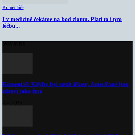
Komentáře
I v medicíně čekáme na bod zlomu. Platí to i pro
léčbu...
NOVINKY
Komentář: Kdyby byl steak lékem, Američané jsou
zdraví jako řípa
8. 8. 2026