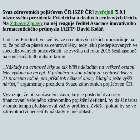
Svaz zdravotních pojišťoven ČR [SZP ČR]
zveřejnil
[5.9.]
názor svého prezidenta Friedricha o drahých centrových lécích.
Na
Zdravé Zprávy
na něj reaguje ředitel Asociace inovativního
farmaceutického průmyslu [AIFP] David Kolář.
Ladislav Friedrich ve své úvaze o centrových lécích upozorňuje na
to, že položka plateb za centrové léky, tedy léků předepisovaných ve
specializovaných pracovištích, se zvýšila od roku 2015 šestinásobně
na současných 36 miliard korun.
„Náklady na centrové léky se tak blíží nákladům na veškeré ostatní
léky vydané na recept. V průměru rostou platby za centrové léky o
21 procenta ročně, pro příští rok některé obory žádají o ještě vyšší
nárůst,“
argumentuje prezident Svazu zdravotních pojišťoven ČR.
Vyvozuje, že při současném stavu, kdy je poslední dva roky
financování veřejného zdravotního pojištění deficitní, by další nárůst
v tomto tempu představoval vážný problém. Zvlášť, pokud by se ve
zdravotnictví neušetřily náklady v jiné oblasti.