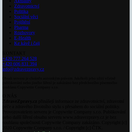
Aktuality
Zdravotnictví
Politika
Sociální věci
Pojištění
Pharma
Rozhovory
E-Health
Ke kávě i čaji
KONTAKT
+420 777 264 528
+420 606 831 394
info@zdravezpravy.cz
Obsah serveru je chráněn autorským právem. Jakékoli jeho užití včetně
publikování nebo jiného šíření je zakázáno bez předchozího písemného
souhlasu Copywrite Company s.r.o.
O NÁS
ZdraveZpravy.cz
přinášejí informace ze zdravotnictví, zdravotní
péče a zdravého životního stylu s přesahem do sociální politiky.
Provozovatelem serveru je Copywrite Company s.r.o. Publikování
nebo další šíření obsahu serveru www.zdravezpravy.cz je bez
souhlasu společnosti Copywrite Company zakázáno. Copyright [c]
2020 Copywrite Company s.r.o. / Copyright [c] ČTK.