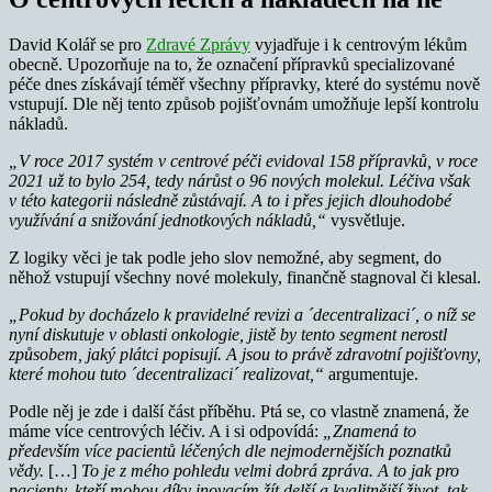
David Kolář se pro
Zdravé Zprávy
vyjadřuje i k centrovým lékům
obecně. Upozorňuje na to, že označení přípravků specializované
péče dnes získávají téměř všechny přípravky, které do systému nově
vstupují. Dle něj tento způsob pojišťovnám umožňuje lepší kontrolu
nákladů.
„V roce 2017 systém v centrové péči evidoval 158 přípravků, v roce
2021 už to bylo 254, tedy nárůst o 96 nových molekul.
Léčiva však
v této kategorii následně zůstávají. A to i přes jejich dlouhodobé
využívání a snižování jednotkových nákladů,“
vysvětluje.
Z logiky věci je tak podle jeho slov nemožné, aby segment, do
něhož vstupují všechny nové molekuly, finančně stagnoval či klesal.
„Pokud by docházelo k pravidelné revizi a ´decentralizaci´, o níž se
nyní diskutuje v oblasti onkologie, jistě by tento segment nerostl
způsobem, jaký plátci popisují. A jsou to právě zdravotní pojišťovny,
které mohou tuto ´decentralizaci´ realizovat,“
argumentuje.
Podle něj je zde i další část příběhu. Ptá se, co vlastně znamená, že
máme více centrových léčiv. A i si odpovídá:
„Znamená to
především více pacientů léčených dle nejmodernějších poznatků
vědy.
[…]
To je z mého pohledu velmi dobrá zpráva. A to jak pro
pacienty, kteří mohou díky inovacím žít delší a kvalitnější život, tak