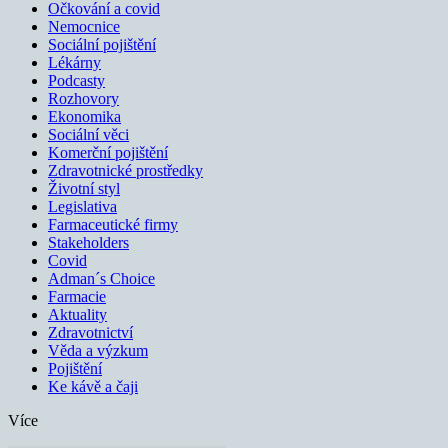
Očkování a covid
Nemocnice
Sociální pojištění
Lékárny
Podcasty
Rozhovory
Ekonomika
Sociální věci
Komerční pojištění
Zdravotnické prostředky
Životní styl
Legislativa
Farmaceutické firmy
Stakeholders
Covid
Adman´s Choice
Farmacie
Aktuality
Zdravotnictví
Věda a výzkum
Pojištění
Ke kávě a čaji
Více