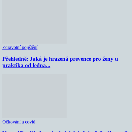
Zdravotní pojištění
Přehledně: Jaká je hrazená prevence pro ženy u
praktika od ledna...
Očkování a covid