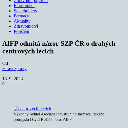
Zdravotní pojištění
Ekonomika
Stakeholders
Farmacie
Aktuality
Zdravotnictví
Pojištění
AIFP odmítá názor SZP ČR o drahých
centrových lécích
Od
zdravezpravy
-
13. 9. 2023
0
Výkonný ředitel Asociace inovativního farmaceutického
průmyslu David Kolář / Foto: AIFP