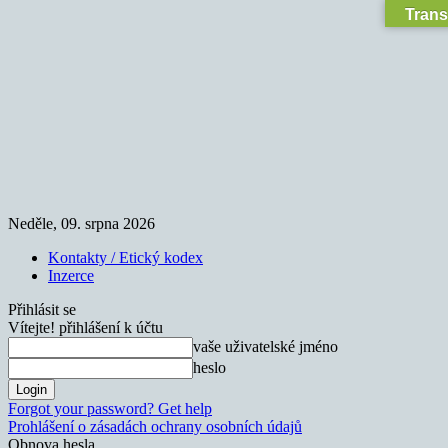
Trans
Neděle, 09. srpna 2026
Kontakty / Etický kodex
Inzerce
Přihlásit se
Vítejte! přihlášení k účtu
vaše uživatelské jméno
heslo
Forgot your password? Get help
Prohlášení o zásadách ochrany osobních údajů
Obnova hesla