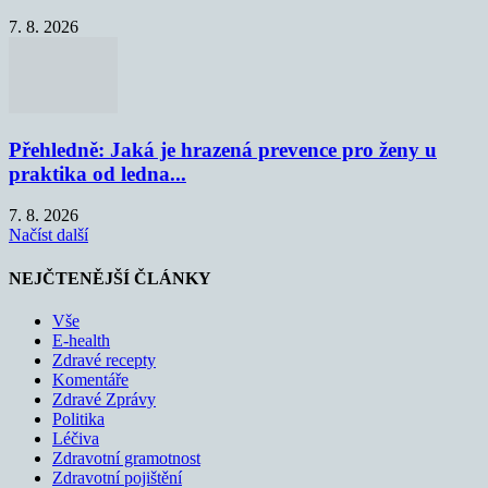
7. 8. 2026
Přehledně: Jaká je hrazená prevence pro ženy u
praktika od ledna...
7. 8. 2026
Načíst další
NEJČTENĚJŠÍ ČLÁNKY
Vše
E-health
Zdravé recepty
Komentáře
Zdravé Zprávy
Politika
Léčiva
Zdravotní gramotnost
Zdravotní pojištění