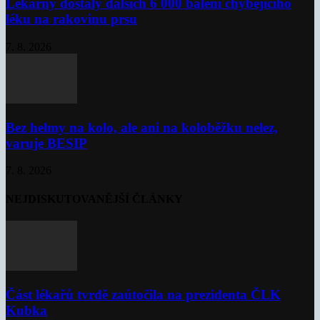
Lékárny dostaly dalších 6 000 balení chybějícího
léku na rakovinu prsu
7. 8. 2026
Bez helmy na kolo, ale ani na koloběžku nelez,
varuje BESIP
7. 8. 2026
NEJDISKUTOVANĚJŠÍ ČLÁNKY
Část lékařů tvrdě zaútočila na prezidenta ČLK
Kubka