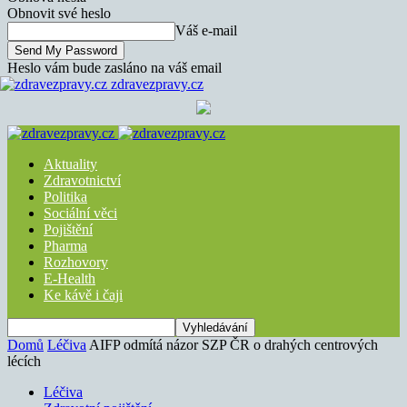
Obnovit své heslo
Váš e-mail
Heslo vám bude zasláno na váš email
zdravezpravy.cz
Aktuality
Zdravotnictví
Politika
Sociální věci
Pojištění
Pharma
Rozhovory
E-Health
Ke kávě i čaji
Domů
Léčiva
AIFP odmítá názor SZP ČR o drahých centrových
lécích
Léčiva