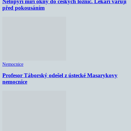
Netopýři míří okny do českých ložnic. Lékaři varují
před pokousáním
Nemocnice
Profesor Táborský odešel z ústecké Masarykovy
nemocnice