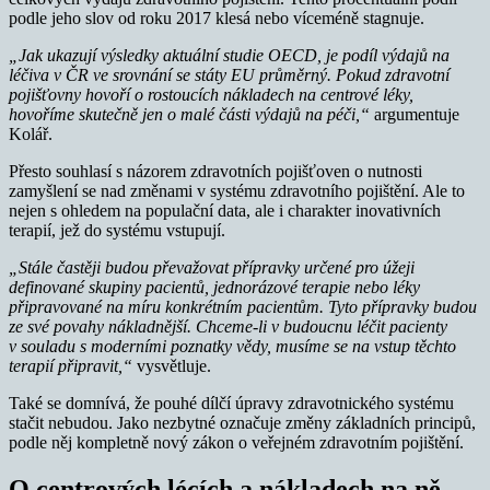
podle jeho slov od roku 2017 klesá nebo víceméně stagnuje.
„Jak ukazují výsledky aktuální studie OECD, je podíl výdajů na
léčiva v ČR ve srovnání se státy EU průměrný.
Pokud zdravotní
pojišťovny hovoří o rostoucích nákladech na centrové léky,
hovoříme skutečně jen o malé části výdajů na péči,“
argumentuje
Kolář.
Přesto souhlasí s názorem zdravotních pojišťoven o nutnosti
zamyšlení se nad změnami v systému zdravotního pojištění. Ale to
nejen s ohledem na populační data, ale i charakter inovativních
terapií, jež do systému vstupují.
„Stále častěji budou převažovat přípravky určené pro úžeji
definované skupiny pacientů, jednorázové terapie nebo léky
připravované na míru konkrétním pacientům. Tyto přípravky budou
ze své povahy nákladnější.
Chceme-li v budoucnu léčit pacienty
v souladu s moderními poznatky vědy, musíme se na vstup těchto
terapií připravit,“
vysvětluje.
Také se domnívá, že pouhé dílčí úpravy zdravotnického systému
stačit nebudou. Jako nezbytné označuje změny základních principů,
podle něj kompletně nový zákon o veřejném zdravotním pojištění.
O centrových lécích a nákladech na ně