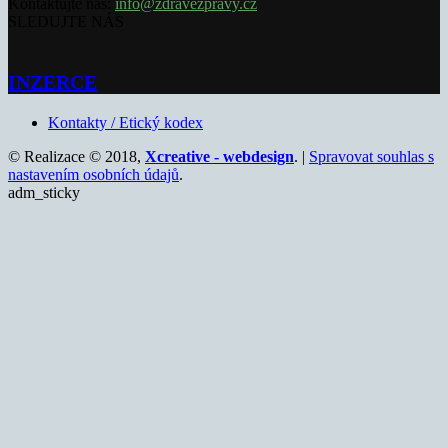
Kontaktujte nás:
info@zdravezpravy.cz
SLEDUJTE NÁS
INZERCE
Kontakty / Etický kodex
© Realizace © 2018,
Xcreative - webdesign
. |
Spravovat souhlas s
nastavením osobních údajů
.
adm_sticky