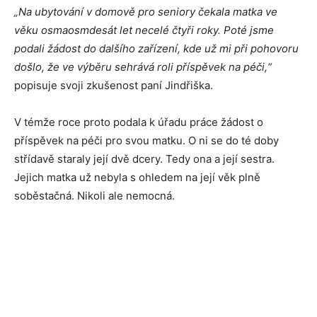
„Na ubytování v domově pro seniory čekala matka ve
věku osmaosmdesát let necelé čtyři roky. Poté jsme
podali žádost do dalšího zařízení, kde už mi při pohovoru
došlo, že ve výběru sehrává roli příspěvek na péči,“
popisuje svoji zkušenost paní Jindřiška.
V témže roce proto podala k úřadu práce žádost o
příspěvek na péči pro svou matku. O ni se do té doby
střídavě staraly její dvě dcery. Tedy ona a její sestra.
Jejich matka už nebyla s ohledem na její věk plně
soběstačná. Nikoli ale nemocná.