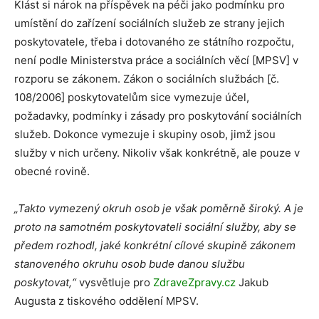
Klást si nárok na příspěvek na péči jako podmínku pro
umístění do zařízení sociálních služeb ze strany jejich
poskytovatele, třeba i dotovaného ze státního rozpočtu,
není podle Ministerstva práce a sociálních věcí [MPSV] v
rozporu se zákonem. Zákon o sociálních službách [č.
108/2006] poskytovatelům sice vymezuje účel,
požadavky, podmínky i zásady pro poskytování sociálních
služeb. Dokonce vymezuje i skupiny osob, jimž jsou
služby v nich určeny. Nikoliv však konkrétně, ale pouze v
obecné rovině.
„Takto vymezený okruh osob je však poměrně široký. A je
proto na samotném poskytovateli sociální služby, aby se
předem rozhodl, jaké konkrétní cílové skupině zákonem
stanoveného okruhu osob bude danou službu
poskytovat,“
vysvětluje pro
ZdraveZpravy.cz
Jakub
Augusta z tiskového oddělení MPSV.