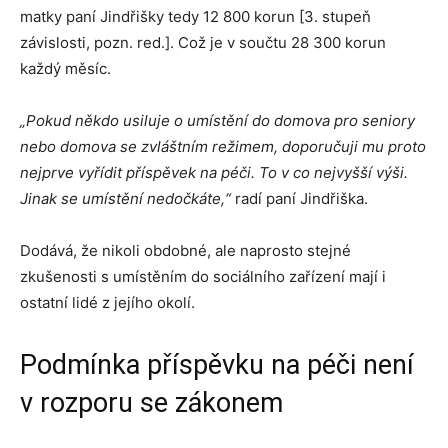
matky paní Jindřišky tedy 12 800 korun [3. stupeň
závislosti, pozn. red.]. Což je v součtu 28 300 korun
každý měsíc.
„Pokud někdo usiluje o umístění do domova pro seniory
nebo domova se zvláštním režimem, doporučuji mu proto
nejprve vyřídit příspěvek na péči. To v co nejvyšší výši.
Jinak se umístění nedočkáte,“
radí paní Jindřiška.
Dodává, že nikoli obdobné, ale naprosto stejné
zkušenosti s umístěním do sociálního zařízení mají i
ostatní lidé z jejího okolí.
Podmínka příspěvku na péči není
v rozporu se zákonem