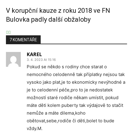
V korupční kauze z roku 2018 ve FN
Bulovka padly další obžaloby
7 KOMENTÁŘE
KAREL
3. 4. 2023 At 15:16
Pokud se někdo s rodiny chce starat o
nemocného celodenně tak příplatky nejsou tak
vysoko jako plat,je to ekonomicky nevýhodné a
je to celodenní péče,pro to je nedostatek
možností staré rodiče někam umístit, pokud
máte děti kolem puberty tak výdajově to stačit
nemůže a máte dilema,koho
obětovat,sebe,rodiče či děti,bolet to bude
vždy.M.