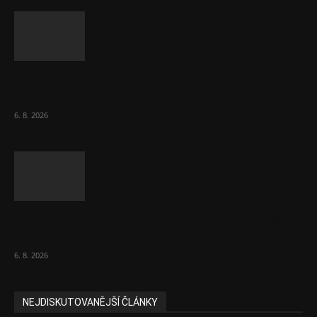
Netopýři míří okny do českých ložnic. Lékaři
varují před pokousáním
6. 8. 2026
V korupční kauze z roku 2018 ve FN Bulovka
padly další...
6. 8. 2026
NEJDISKUTOVANĚJŠÍ ČLÁNKY