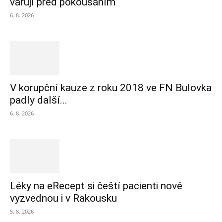
varují před pokousáním
6. 8. 2026
V korupční kauze z roku 2018 ve FN Bulovka
padly další...
6. 8. 2026
Léky na eRecept si čeští pacienti nově
vyzvednou i v Rakousku
5. 8. 2026