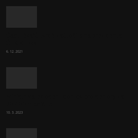
Část lékařů tvrdě zaútočila na prezidenta
ČLK Kubka
6. 12. 2021
Ministr Válek ocenil domov pro seniory za
70 000 měsíčně
10. 3. 2023