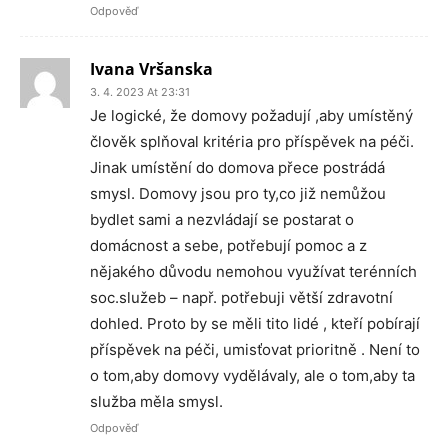
Odpověď
Ivana Vršanska
3. 4. 2023 At 23:31
Je logické, že domovy požadují ,aby umístěný
člověk splňoval kritéria pro příspěvek na péči.
Jinak umístění do domova přece postrádá
smysl. Domovy jsou pro ty,co již nemůžou
bydlet sami a nezvládají se postarat o
domácnost a sebe, potřebují pomoc a z
nějakého důvodu nemohou využívat terénních
soc.služeb – např. potřebuji větší zdravotní
dohled. Proto by se měli tito lidé , kteří pobírají
příspěvek na péči, umisťovat prioritně . Není to
o tom,aby domovy vydělávaly, ale o tom,aby ta
služba měla smysl.
Odpověď