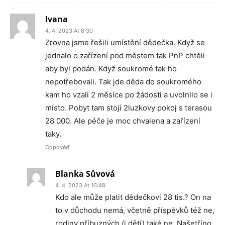
Ivana
4. 4. 2023 At 8:30
Zrovna jsme řešili umístění dědečka. Když se
jednalo o zařízení pod městem tak PnP chtěli
aby byl podán. Když soukromé tak ho
nepotřebovali. Tak jde děda do soukromého
kam ho vzali 2 měsíce po žádosti a uvolnilo se i
místo. Pobyt tam stojí 2luzkovy pokoj s terasou
28 000. Ale péče je moc chvalena a zařízení
taky.
Odpověď
Blanka Sůvová
4. 4. 2023 At 16:48
Kdo ale může platit dědečkovi 28 tis.? On na
to v důchodu nemá, včetně příspěvků též ne,
rodiny příbuzných (i dětí) také ne. Našetříno