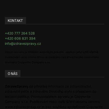
Ke kávě i čaji
KONTAKT
+420 777 264 528
+420 606 831 394
info@zdravezpravy.cz
Obsah serveru je chráněn autorským právem. Jakékoli jeho užití včetně
publikování nebo jiného šíření je zakázáno bez předchozího písemného
souhlasu Copywrite Company s.r.o.
O NÁS
ZdraveZpravy.cz
přinášejí informace ze zdravotnictví,
zdravotní péče a zdravého životního stylu s přesahem do
sociální politiky. Provozovatelem serveru je Copywrite
Company s.r.o. Publikování nebo další šíření obsahu serveru
www.zdravezpravy.cz je bez souhlasu společnosti Copywrite