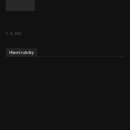
To, co se stalo ve stomatologii, je šílená
ostuda, říká Milan...
5. 12. 2022
Hlavní rubriky
Aktuality
Zdravotnictví
Politika
Sociální věci
Pojištění
Pharma
Rozhovory
E-Health