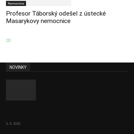
Nemocnice
Profesor Táborský odešel z ústecké
Masarykovy nemocnice
NOVINKY
Ceny akcií Eli Lilly rostou, ale ceny akcií
Novo Nordisku klesají
6. 8. 2026