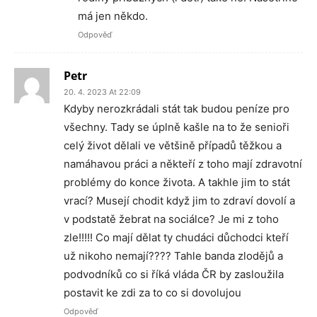
má jen někdo.
Odpověď
Petr
20. 4. 2023 At 22:09
Kdyby nerozkrádali stát tak budou peníze pro
všechny. Tady se úplně kašle na to že senioři
celý život dělali ve většině případů těžkou a
namáhavou práci a někteří z toho mají zdravotní
problémy do konce života. A takhle jim to stát
vrací? Musejí chodit když jim to zdraví dovolí a
v podstatě žebrat na sociálce? Je mi z toho
zle!!!!! Co mají dělat ty chudáci důchodci kteří
už nikoho nemají???? Tahle banda zlodějů a
podvodníků co si říká vláda ČR by zasloužila
postavit ke zdi za to co si dovolujou
Odpověď