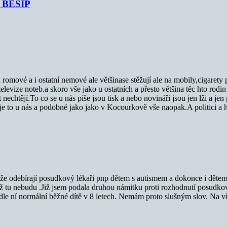
je BESIP
u romové a i ostatní nemové ale většinase stěžují ale na mobily,cigarety p
vize noteb.a skoro vše jako u ostatních a přesto většina těc hto rodin n
echtějí.To co se u nás píše jsou tisk a nebo novináři jsou jen lži a jen p
je to u nás a podobné jako jako v Kocourkově vše naopak.A politici a hlav
ď, že odebírají posudkový lékaři pnp dětem s autismem a dokonce i dětem
 až tu nebudu .Již jsem podala druhou námitku proti rozhodnutí posudko
 dle ní normální běžné dítě v 8 letech. Nemám proto slušným slov. Na v