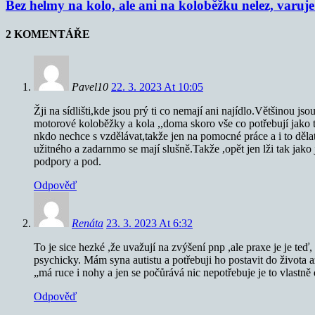
Bez helmy na kolo, ale ani na koloběžku nelez, varu
2 KOMENTÁŘE
Pavel10
22. 3. 2023 At 10:05
Žji na sídlišti,kde jsou prý ti co nemají ani najídlo.Většinou jso
motorové koloběžky a kola ,,doma skoro vše co potřebují jako tele
nkdo nechce s vzdělávat,takže jen na pomocné práce a i to dělat n
užitného a zadarnmo se mají slušně.Takže ,opět jen lži tak jako 
podpory a pod.
Odpověď
Renáta
23. 3. 2023 At 6:32
To je sice hezké ,že uvažují na zvýšení pnp ,ale praxe je je te
psychicky. Mám syna autistu a potřebuji ho postavit do života
„má ruce i nohy a jen se počůrává nic nepotřebuje je to vlastně
Odpověď