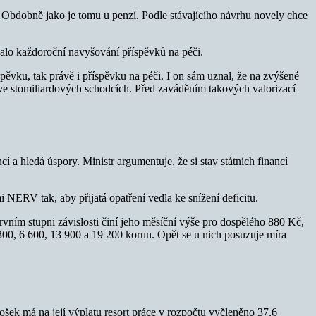
Obdobně jako je tomu u penzí. Podle stávajícího návrhu novely chce
alo každoroční navyšování příspěvků na péči.
spěvku, tak právě i příspěvku na péči. I on sám uznal, že na zvýšené
í ve stomiliardových schodcích. Před zaváděním takových valorizací
í a hledá úspory. Ministr argumentuje, že si stav státních financí
ERV tak, aby přijatá opatření vedla ke snížení deficitu.
rvním stupni závislosti činí jeho měsíční výše pro dospělého 880 Kč,
 300, 6 600, 13 900 a 19 200 korun. Opět se u nich posuzuje míra
tošek má na její výplatu resort práce v rozpočtu vyčleněno 37,6