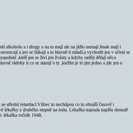
ití alkoholu a i drogy a na to mají ale na jídlo nemají.Jinak mají i
eoracují a jen se flákají a to hlavně ti mladí,a vychodit jen v učení se
opulisté ,kteří jen se živí jen žvásty a kdyby raději dělají něco
ně rádoby ti co se starají o ty ,kteřím je to jim jedno a jde jen o
 se střední retardací.Vůbec to nechápou co to obnáší časově i
vé lékařky z druhého stupně na nulu. Lékařka napsala napíšu shrnutě
íc lékařka ročník 1948.