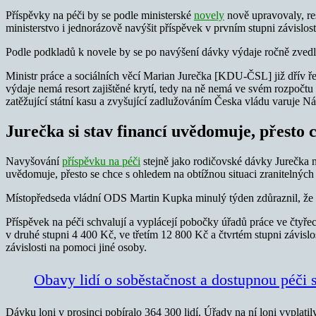
Příspěvky na péči by se podle ministerské
novely
nově upravovaly, re
ministerstvo i jednorázově navýšit příspěvek v prvním stupni závislos
Podle podkladů k novele by se po navýšení dávky výdaje ročně zvedl
Ministr práce a sociálních věcí Marian Jurečka [KDU-ČSL] již dřív řek
výdaje nemá resort zajištěné krytí, tedy na ně nemá ve svém rozpočtu 
zatěžující státní kasu a zvyšující zadlužováním Česka vládu varuje 
Jurečka si stav financí uvědomuje, přesto 
Navyšování
příspěvku na péči
stejně jako rodičovské dávky Jurečka nav
uvědomuje, přesto se chce s ohledem na obtížnou situaci zranitelných
Místopředseda vládní ODS Martin Kupka minulý týden zdůraznil, že po
Příspěvek na péči schvalují a vyplácejí pobočky úřadů práce ve čtyře
v druhé stupni 4 400 Kč, ve třetím 12 800 Kč a čtvrtém stupni závisl
závislosti na pomoci jiné osoby.
Obavy lidí o soběstačnost a dostupnou péči s
Dávku loni v prosinci pobíralo 364 300 lidí. Úřady na ní loni vyplatil