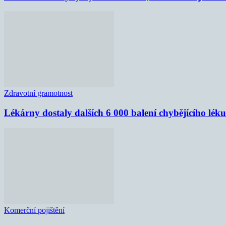
Zdravotní gramotnost
Lékárny dostaly dalších 6 000 balení chybějícího lék
Komerční pojištění