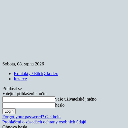
Sobota, 08. srpna 2026
Kontakty / Etický kodex
Inzerce
Přihlásit se
Vítejte! přihlášení k účtu
vaše uživatelské jméno
heslo
Forgot your password? Get help
Prohlášení o zásadách ochrany osobních údajů
Obnova hesla