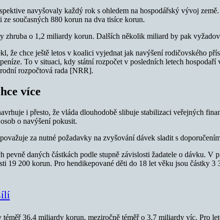
spektive navyšovaly každý rok s ohledem na hospodářský vývoj země. 
ti ze současných 880 korun na dva tisíce korun.
y zhruba o 1,2 miliardy korun. Dalších několik miliard by pak vyžadov
l, že chce ještě letos v koalici vyjednat jak navýšení rodičovského pří
peníze. To v situaci, kdy státní rozpočet v posledních letech hospodař
Národní rozpočtová rada [NRR].
chce více
rhuje i přesto, že vláda dlouhodobě slibuje stabilizaci veřejných financ
 osob o navýšení pokusit.
važuje za nutné požadavky na zvyšování dávek sladit s doporučeními N
ch pevně daných částkách podle stupně závislosti žadatele o dávku. V p
osti 19 200 korun. Pro hendikepované děti do 18 let věku jsou částky 3
ílí
y téměř 36,4 miliardy korun, meziročně téměř o 3,7 miliardy víc. Pro le