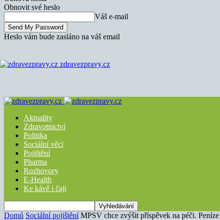
Obnovit své heslo
Váš e-mail
Heslo vám bude zasláno na váš email
zdravezpravy.cz
Aktuality
Zdravotnictví
Politika
Sociální věci
Pojištění
Pharma
Rozhovory
E-Health
Ke kávě i čaji
Domů
Sociální pojištění
MPSV chce zvýšit příspěvek na péči. Peníze