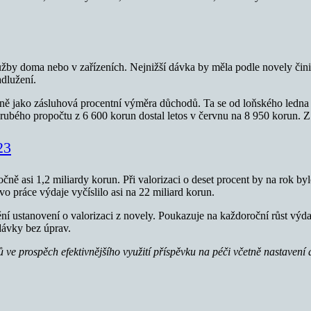
lužby doma nebo v zařízeních. Nejnižší dávka by měla podle novely čini
adlužení.
ejně jako zásluhová procentní výměra důchodů. Ta se od loňského ledna
 hrubého propočtu z 6 600 korun dostal letos v červnu na 8 950 korun. 
23
ně asi 1,2 miliardy korun. Při valorizaci o deset procent by na rok byl
o práce výdaje vyčíslilo asi na 22 miliard korun.
 ustanovení o valorizaci z novely. Poukazuje na každoroční růst výdajů 
dávky bez úprav.
 prospěch efektivnějšího využití příspěvku na péči včetně nastavení ad