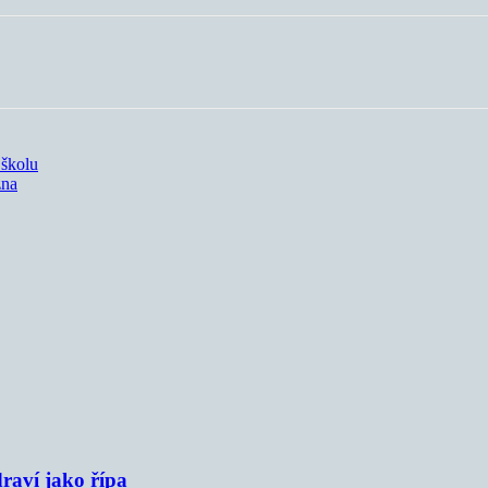
 školu
zna
raví jako řípa