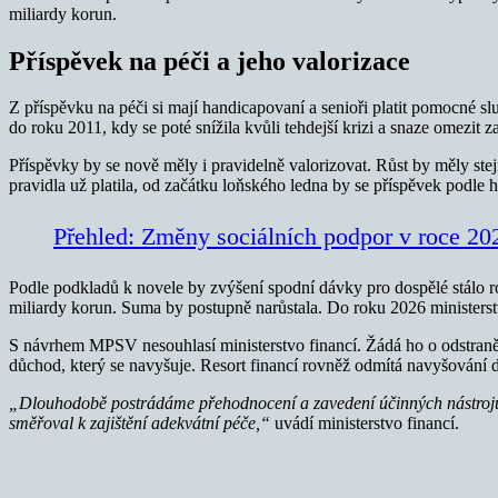
miliardy korun.
Příspěvek na péči a jeho valorizace
Z příspěvku na péči si mají handicapovaní a senioři platit pomocné s
do roku 2011, kdy se poté snížila kvůli tehdejší krizi a snaze omezit z
Příspěvky by se nově měly i pravidelně valorizovat. Růst by měly st
pravidla už platila, od začátku loňského ledna by se příspěvek podle
Přehled: Změny sociálních podpor v roce 20
Podle podkladů k novele by zvýšení spodní dávky pro dospělé stálo roč
miliardy korun. Suma by postupně narůstala. Do roku 2026 ministerstv
S návrhem MPSV nesouhlasí ministerstvo financí. Žádá ho o odstranění
důchod, který se navyšuje. Resort financí rovněž odmítá navyšování 
„Dlouhodobě postrádáme přehodnocení a zavedení účinných nástrojů ve
směřoval k zajištění adekvátní péče,“
uvádí ministerstvo financí.