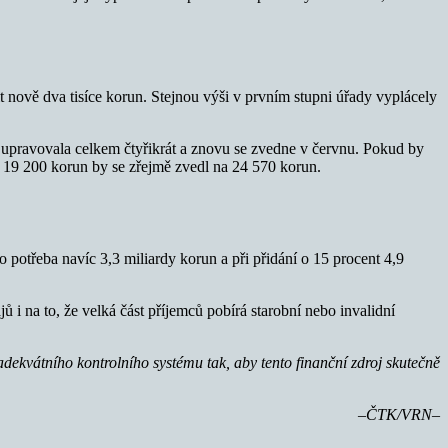
t nově dva tisíce korun. Stejnou výši v prvním stupni úřady vyplácely
 upravovala celkem čtyřikrát a znovu se zvedne v červnu. Pokud by
Z 19 200 korun by se zřejmě zvedl na 24 570 korun.
o potřeba navíc 3,3 miliardy korun a při přidání o 15 procent 4,9
i na to, že velká část příjemců pobírá starobní nebo invalidní
ekvátního kontrolního systému tak, aby tento finanční zdroj skutečně
–ČTK/VRN–