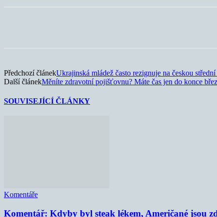
Sdílet
Předchozí článek
Ukrajinská mládež často rezignuje na českou střední
Další článek
Měníte zdravotní pojišťovnu? Máte čas jen do konce bře
SOUVISEJÍCÍ ČLÁNKY
Komentáře
Komentář: Kdyby byl steak lékem, Američané jsou zd