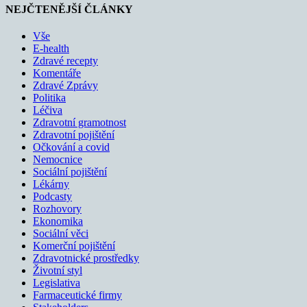
NEJČTENĚJŠÍ ČLÁNKY
Vše
E-health
Zdravé recepty
Komentáře
Zdravé Zprávy
Politika
Léčiva
Zdravotní gramotnost
Zdravotní pojištění
Očkování a covid
Nemocnice
Sociální pojištění
Lékárny
Podcasty
Rozhovory
Ekonomika
Sociální věci
Komerční pojištění
Zdravotnické prostředky
Životní styl
Legislativa
Farmaceutické firmy