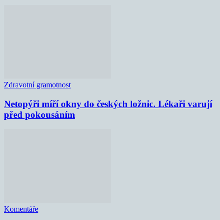
Zdravotní gramotnost
Netopýři míří okny do českých ložnic. Lékaři varují
před pokousáním
Komentáře