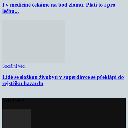
I v medicíně čekáme na bod zlomu. Platí to i pro
léčbu...
Sociální věci
Lidé se složkou živobytí v superdávce se překlápí do
rejstříku hazardu
NOVINKY