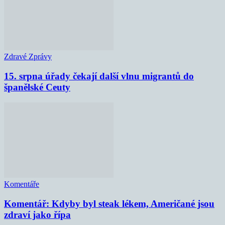
Zdravé Zprávy
15. srpna úřady čekají další vlnu migrantů do
španělské Ceuty
Komentáře
Komentář: Kdyby byl steak lékem, Američané jsou
zdraví jako řípa