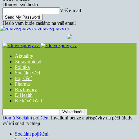
Obnovit své heslo
Váš e-mail
Heslo vám bude zasláno na váš email
zdravezpravy.cz
Aktuality
Zdravotnictví
Politika
Sociální věci
Pojištění
Pharma
Rozhovory
E-Health
Ke kávě i čaji
Domů
Sociální pojištění
Invalidní penze a příspěvky na péči úřady
vyřídí snad rychleji
Sociální pojištění