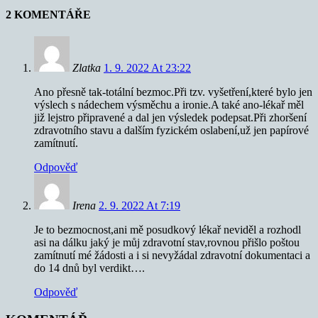
2 KOMENTÁŘE
Zlatka
1. 9. 2022 At 23:22
Ano přesně tak-totální bezmoc.Při tzv. vyšetření,které bylo jen
výslech s nádechem výsměchu a ironie.A také ano-lékař měl
již lejstro připravené a dal jen výsledek podepsat.Při zhoršení
zdravotního stavu a dalším fyzickém oslabení,už jen papírové
zamítnutí.
Odpověď
Irena
2. 9. 2022 At 7:19
Je to bezmocnost,ani mě posudkový lékař neviděl a rozhodl
asi na dálku jaký je můj zdravotní stav,rovnou přišlo poštou
zamítnutí mé žádosti a i si nevyžádal zdravotní dokumentaci a
do 14 dnů byl verdikt….
Odpověď