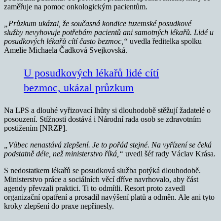
zaměřuje na pomoc onkologickým pacientům.
„Průzkum ukázal, že současná kondice tuzemské posudkové
služby nevyhovuje potřebám pacientů ani samotných lékařů. Lidé u
posudkových lékařů cítí často bezmoc,“
uvedla ředitelka spolku
Amelie Michaela Čadková Svejkovská.
U posudkových lékařů lidé cítí
bezmoc, ukázal průzkum
Na LPS a dlouhé vyřizovací lhůty si dlouhodobě stěžují žadatelé o
posouzení. Stížnosti dostává i Národní rada osob se zdravotním
postižením [NRZP].
„Vůbec nenastává zlepšení. Je to pořád stejné. Na vyřízení se čeká
podstatně déle, než ministerstvo říká,“
uvedl šéf rady Václav Krása.
S nedostatkem lékařů se posudková služba potýká dlouhodobě.
Ministerstvo práce a sociálních věcí dříve navrhovalo, aby část
agendy převzali praktici. Ti to odmítli. Resort proto zavedl
organizační opatření a prosadil navýšení platů a odměn. Ale ani tyto
kroky zlepšení do praxe nepřinesly.