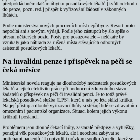
předpokládaném dalším úbytku posudkových lékařů [kvůli odchodu
do penze, pozn. red.] přispět k vyřizování žádostí v zákonných
lhůtách.
Podle ministerstva nových pracovních míst nepřibyde. Resort proto
nepočítá ani s novými výdaji. Podle jeho zástupců by šlo spíše o
přesun některých pozic. Posty pro posuzovatele – nelékaře by
vznikaly jako náhrada za rušená místa stávajících odborných
asistentů posudkových lékařů.
Na invalidní penze i příspěvek na péči se
čeká měsíce
Ministerská novela reaguje na dlouhodobý nedostatek posudkových
lékařů a jejich efektivitu práce při hodnocení zdravotního stavu
žadatelů o příspěvek na péči či invalidní penzi. Je to totiž právě
lékařská posudková služba [LPS], která u nás po léta sklízí kritiku.
Na její přístup a dlouhé vyřizovací lhůty si stěžují lidé se zdravotním
omezením i pacientské organizace. Situaci kolem jejich výkonu
kritizují i poslanci.
Problémem jsou dlouhé čekací lhůty, zastaralé předpisy a vyhlášky,
penzijní věk posudkových lékařů, ale i neochota zabývat se
potřebami pacientů. To potvrdil i průzkum spolku Amelie, který se