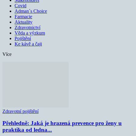
Stakeholders
Covid
Adman´s Choice
Farmacie
Aktuality
Zdravotnictví
Věda a výzkum
Pojištění
Ke kávě a čaji
Více
Zdravotní pojištění
Přehledně: Jaká je hrazená prevence pro ženy u
praktika od ledna...