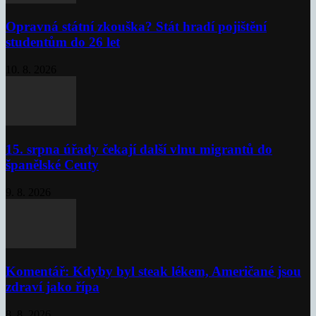
Opravná státní zkouška? Stát hradí pojištění
studentům do 26 let
10. 8. 2026
15. srpna úřady čekají další vlnu migrantů do
španělské Ceuty
9. 8. 2026
Komentář: Kdyby byl steak lékem, Američané jsou
zdraví jako řípa
8. 8. 2026