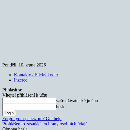
Pondělí, 10. srpna 2026
Kontakty / Etický kodex
Inzerce
Přihlásit se
Vítejte! přihlášení k účtu
vaše uživatelské jméno
heslo
Forgot your password? Get help
Prohlášení o zásadách ochrany osobních údajů
Obnova hesla