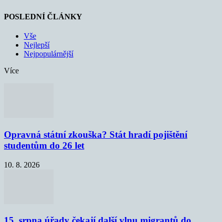
POSLEDNÍ ČLÁNKY
Vše
Nejlepší
Nejpopulárnější
Více
Opravná státní zkouška? Stát hradí pojištění
studentům do 26 let
10. 8. 2026
15. srpna úřady čekají další vlnu migrantů do