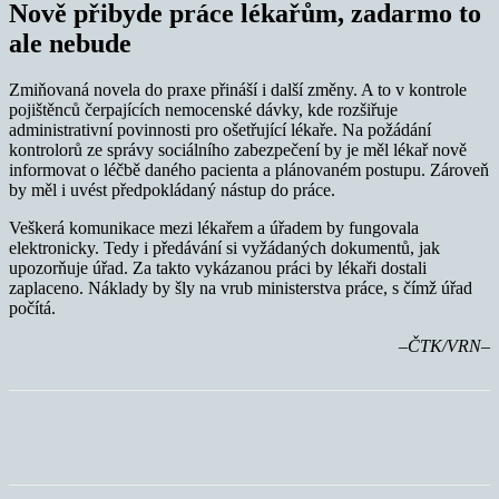
Nově přibyde práce lékařům, zadarmo to
ale nebude
Zmiňovaná novela do praxe přináší i další změny. A to v kontrole
pojištěnců čerpajících nemocenské dávky, kde rozšiřuje
administrativní povinnosti pro ošetřující lékaře. Na požádání
kontrolorů ze správy sociálního zabezpečení by je měl lékař nově
informovat o léčbě daného pacienta a plánovaném postupu. Zároveň
by měl i uvést předpokládaný nástup do práce.
Veškerá komunikace mezi lékařem a úřadem by fungovala
elektronicky. Tedy i předávání si vyžádaných dokumentů, jak
upozorňuje úřad. Za takto vykázanou práci by lékaři dostali
zaplaceno. Náklady by šly na vrub ministerstva práce, s čímž úřad
počítá.
–ČTK/VRN–