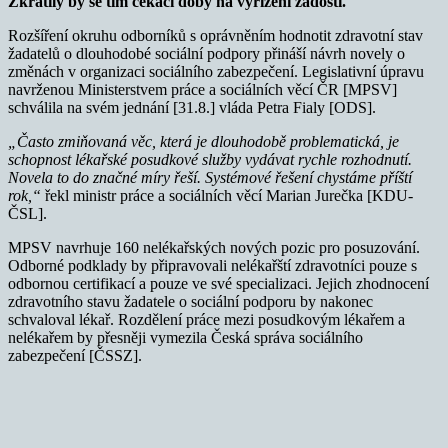
Zkrátily by se tím čekací doby na vyřízení žádosti.
Rozšíření okruhu odborníků s oprávněním hodnotit zdravotní stav
žadatelů o dlouhodobé sociální podpory přináší návrh novely o
změnách v organizaci sociálního zabezpečení. Legislativní úpravu
navrženou Ministerstvem práce a sociálních věcí ČR [MPSV]
schválila na svém jednání [31.8.] vláda Petra Fialy [ODS].
„Často zmiňovaná věc, která je dlouhodobě problematická, je
schopnost lékařské posudkové služby vydávat rychle rozhodnutí.
Novela to do značné míry řeší. Systémové řešení chystáme příští
rok,“
řekl ministr práce a sociálních věcí Marian Jurečka [KDU-
ČSL].
MPSV navrhuje 160 nelékařských nových pozic pro posuzování.
Odborné podklady by připravovali nelékařští zdravotníci pouze s
odbornou certifikací a pouze ve své specializaci. Jejich zhodnocení
zdravotního stavu žadatele o sociální podporu by nakonec
schvaloval lékař. Rozdělení práce mezi posudkovým lékařem a
nelékařem by přesněji vymezila Česká správa sociálního
zabezpečení [ČSSZ].