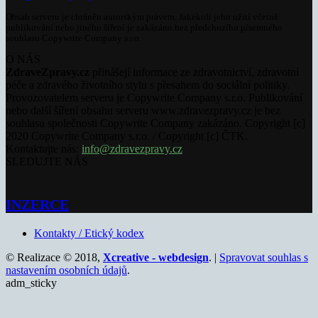
Obsah serveru je chráněn autorským právem. Jakékoli jeho užití včetně
publikování nebo jiného šíření je zakázáno bez předchozího písemného
souhlasu Copywrite Company s.r.o.
O NÁS
ZdraveZpravy.cz
přinášejí informace ze zdravotnictví, zdravotní
péče a zdravého životního stylu s přesahem do sociální politiky.
Provozovatelem serveru je Copywrite Company s.r.o. Publikování
nebo další šíření obsahu serveru www.zdravezpravy.cz je bez
souhlasu společnosti Copywrite Company zakázáno. Copyright [c]
2020 Copywrite Company s.r.o. / Copyright [c] ČTK.
Kontaktujte nás:
info@zdravezpravy.cz
SLEDUJTE NÁS
INZERCE
Kontakty / Etický kodex
© Realizace © 2018,
Xcreative - webdesign
. |
Spravovat souhlas s
nastavením osobních údajů
.
adm_sticky