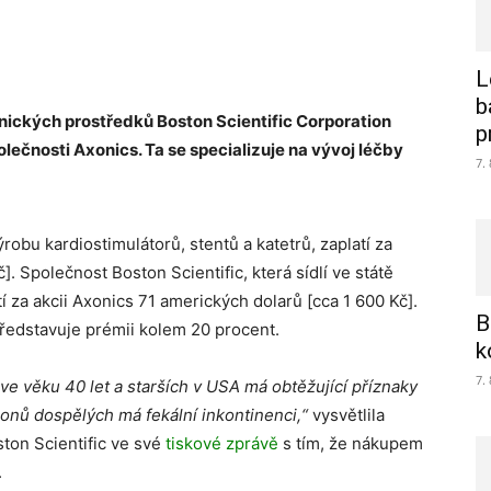
L
b
ických prostředků Boston Scientific Corporation
p
olečnosti Axonics. Ta se specializuje na vývoj léčby
7.
ýrobu kardiostimulátorů, stentů a katetrů, zaplatí za
]. Společnost Boston Scientific, která sídlí ve státě
za akcii Axonics 71 amerických dolarů [cca 1 600 Kč].
B
 představuje prémii kolem 20 procent.
k
7.
e věku 40 let a starších v USA má obtěžující příznaky
onů dospělých má fekální inkontinenci,“
vysvětlila
ton Scientific ve své
tiskové zprávě
s tím, že nákupem
.