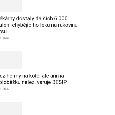
ékárny dostaly dalších 6 000
alení chybějícího léku na rakovinu
rsu
 8. 2026
ez helmy na kolo, ale ani na
oloběžku nelez, varuje BESIP
 8. 2026