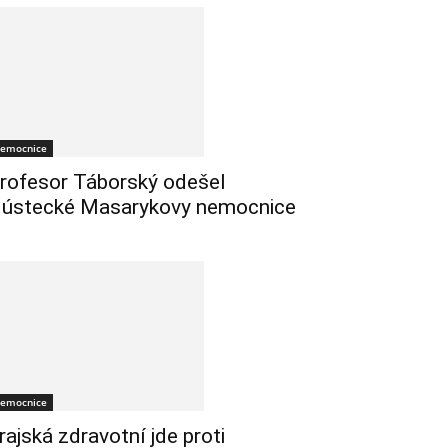
emocnice
rofesor Táborský odešel
 ústecké Masarykovy nemocnice
emocnice
rajská zdravotní jde proti