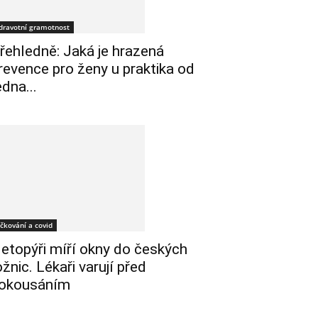
dravotní gramotnost
řehledně: Jaká je hrazená
revence pro ženy u praktika od
edna...
čkování a covid
etopýři míří okny do českých
ožnic. Lékaři varují před
okousáním