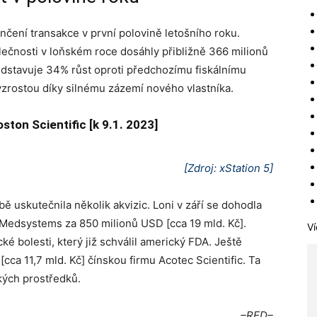
nčení transakce v první polovině letošního roku.
olečnosti v loňském roce dosáhly přibližně 366 milionů
ředstavuje 34% růst oproti předchozímu fiskálnímu
 vzrostou díky silnému zázemí nového vlastníka.
ston Scientific [k 9.1. 2023]
[Zdroj: xStation 5]
ě uskutečnila několik akvizic. Loni v září se dohodla
Medsystems za 850 milionů USD [cca 19 mld. Kč].
Ví
ké bolesti, který již schválil americký FDA. Ještě
cca 11,7 mld. Kč] čínskou firmu Acotec Scientific. Ta
kých prostředků.
–RED–