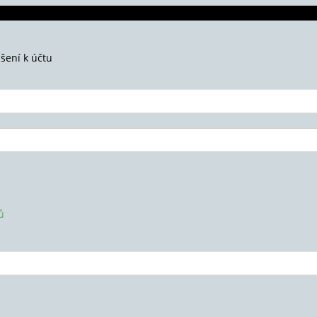
ášení k účtu
ů