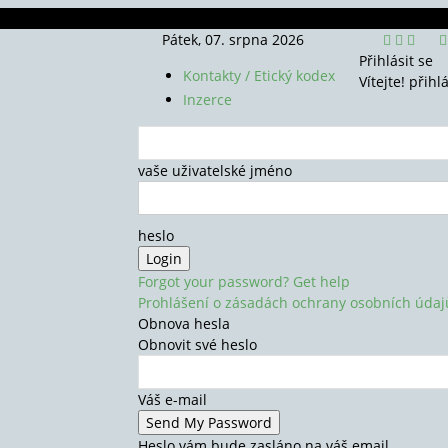
Pátek, 07. srpna 2026
Přihlásit se
Kontakty / Etický kodex
Vítejte! přihl
Inzerce
vaše uživatelské jméno
heslo
Forgot your password? Get help
Prohlášení o zásadách ochrany osobních údaj
Obnova hesla
Obnovit své heslo
Váš e-mail
Heslo vám bude zasláno na váš email