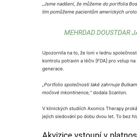
„Jsme nadšení, že můžeme do portfolia Bost
tím pomůžeme pacientům amerických urolo
MEHRDAD DOUSTDAR JA
Upozornila na to, že loni v lednu společno
kontrolu potravin a léčiv [FDA] pro vstup na
generace.
„Portfolio společnosti také zahrnuje Bulka
močové inkontinence,“
dodala Scanlon.
V klinických studiích Axonics Therapy proká
jejich sledování po dobu dvou let. To bez 
Akvizice vstoupí v platnos