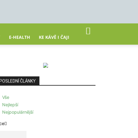
Y
E-HEALTH
KE KÁVĚ I ČAJI
POSLEDNÍ ČLÁNKY
Vše
Nejlepší
Nejpopulárnější
ce