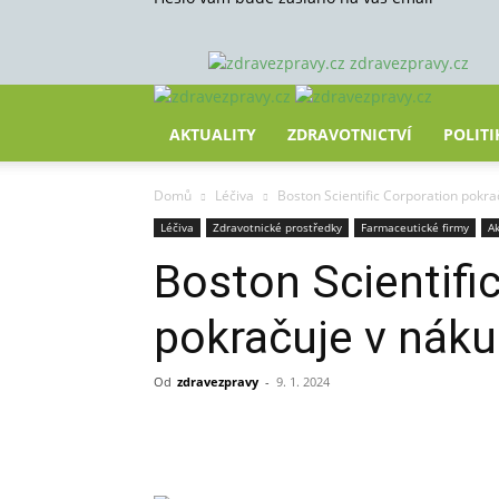
zdravezpravy.cz
AKTUALITY
ZDRAVOTNICTVÍ
POLITI
Domů
Léčiva
Boston Scientific Corporation pokr
Léčiva
Zdravotnické prostředky
Farmaceutické firmy
Ak
Boston Scientifi
pokračuje v nák
Od
zdravezpravy
-
9. 1. 2024
Sdílet