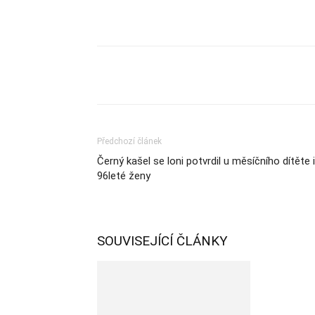
Sdílet
Předchozí článek
Černý kašel se loni potvrdil u měsíčního dítěte i
96leté ženy
SOUVISEJÍCÍ ČLÁNKY