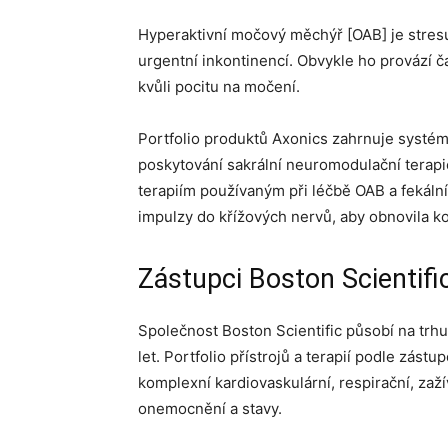
Hyperaktivní močový měchýř [OAB] je stresu
urgentní inkontinencí. Obvykle ho provází č
kvůli pocitu na močení.
Portfolio produktů Axonics zahrnuje syst
poskytování sakrální neuromodulační terapi
terapiím používaným při léčbě OAB a fekální
impulzy do křížových nervů, aby obnovil
Zástupci Boston Scientifi
Společnost Boston Scientific působí na trh
let. Portfolio přístrojů a terapií podle zást
komplexní kardiovaskulární, respirační, zaží
onemocnění a stavy.