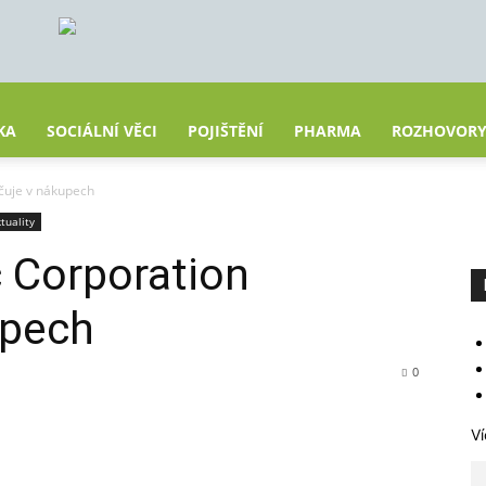
KA
SOCIÁLNÍ VĚCI
POJIŠTĚNÍ
PHARMA
ROZHOVOR
ačuje v nákupech
tuality
c Corporation
upech
0
Ví