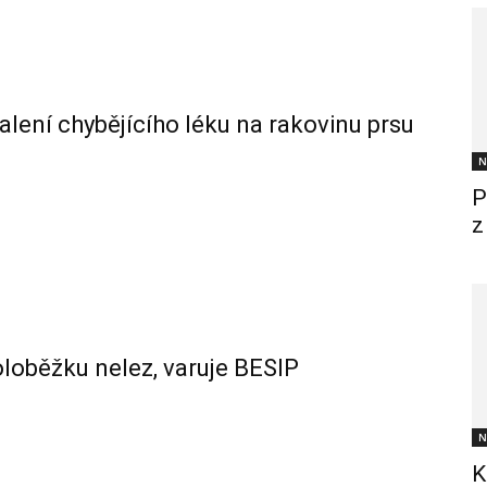
alení chybějícího léku na rakovinu prsu
N
P
z
oloběžku nelez, varuje BESIP
N
K