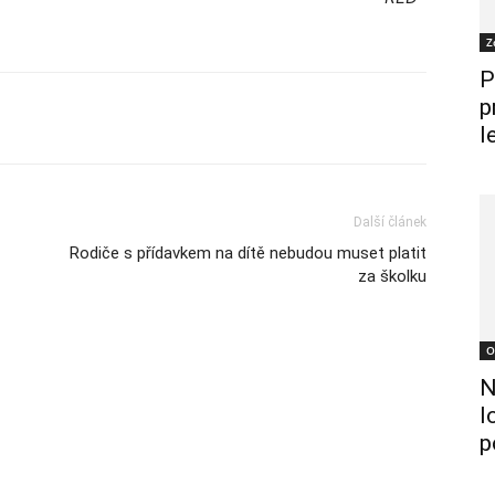
Z
P
p
l
Další článek
Rodiče s přídavkem na dítě nebudou muset platit
za školku
O
N
l
p