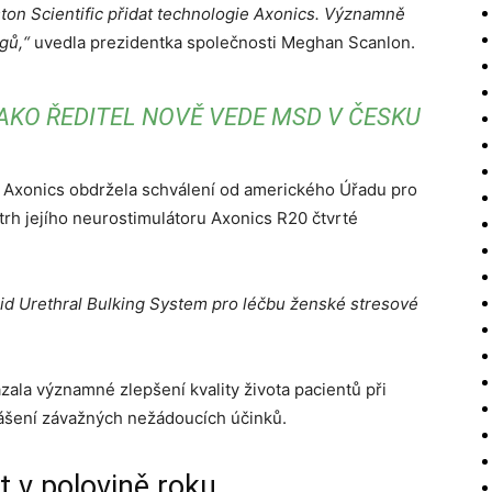
on Scientific přidat technologie Axonics. Významně
gů,“
uvedla prezidentka společnosti Meghan Scanlon.
KO ŘEDITEL NOVĚ VEDE MSD V ČESKU
st Axonics obdržela schválení od amerického Úřadu pro
 trh jejího neurostimulátoru Axonics R20 čtvrté
mid Urethral Bulking System pro léčbu ženské stresové
zala významné zlepšení kvality života pacientů při
hlášení závažných nežádoucích účinků.
t v polovině roku