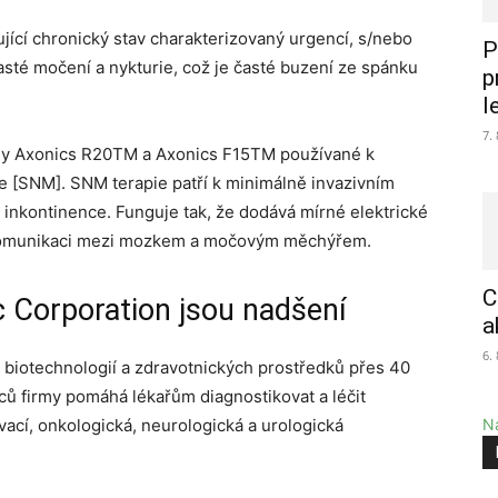
jící chronický stav charakterizovaný urgencí, s/nebo
P
asté močení a nykturie, což je časté buzení ze spánku
p
l
7.
émy Axonics R20TM a Axonics F15TM používané k
e [SNM]. SNM terapie patří k minimálně invazivním
 inkontinence. Funguje tak, že dodává mírné elektrické
a komunikaci mezi mozkem a močovým měchýřem.
C
c Corporation jsou nadšení
a
6.
u biotechnologií a zdravotnických prostředků přes 40
upců firmy pomáhá lékařům diagnostikovat a léčit
vací, onkologická, neurologická a urologická
Na