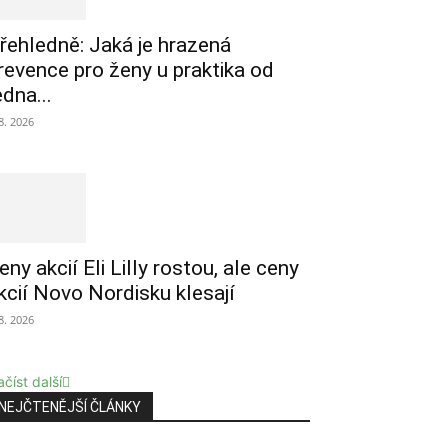
řehledně: Jaká je hrazená
revence pro ženy u praktika od
edna...
 8. 2026
eny akcií Eli Lilly rostou, ale ceny
kcií Novo Nordisku klesají
 8. 2026
číst další
NEJČTENĚJŠÍ ČLÁNKY