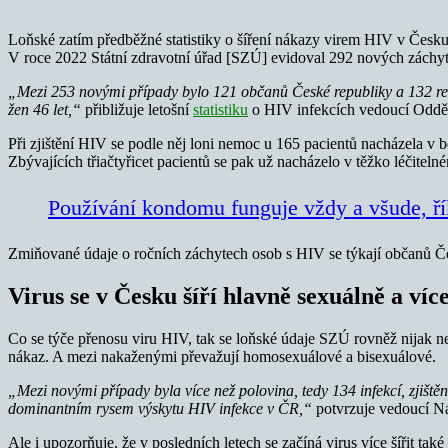
Loňské zatím předběžné statistiky o šíření nákazy virem HIV v Česku 
V roce 2022 Státní zdravotní úřad [SZÚ] evidoval 292 nových záchy
„Mezi 253 novými případy bylo 121 občanů České republiky a 132 re
žen 46 let,“
přibližuje letošní
statistiku
o HIV infekcích vedoucí Odděl
Při zjištění HIV se podle něj loni nemoc u 165 pacientů nacházela v
Zbývajících třiačtyřicet pacientů se pak už nacházelo v těžko léčiteln
Používání kondomu funguje vždy a všude, ří
Zmiňované údaje o ročních záchytech osob s HIV se týkají občanů Čes
Virus se v Česku šíří hlavně sexuálně a ví
Co se týče přenosu viru HIV, tak se loňské údaje SZÚ rovněž nijak n
nákaz. A mezi nakaženými převažují homosexuálové a bisexuálové.
„Mezi novými případy byla více než polovina, tedy 134 infekcí, zjiště
dominantním rysem výskytu HIV infekce v ČR,“
potvrzuje vedoucí N
Ale i upozorňuje, že v posledních letech se začíná virus více šířit t