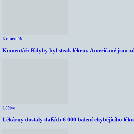
Komentáře
Komentář: Kdyby byl steak lékem, Američané jsou zd
Léčiva
Lékárny dostaly dalších 6 000 balení chybějícího lék