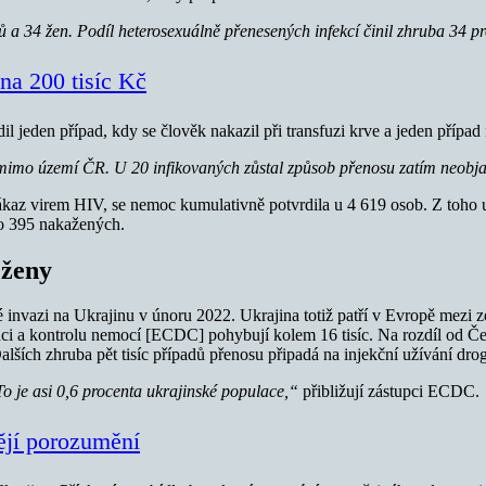
 a 34 žen. Podíl heterosexuálně přenesených infekcí činil zhruba 34 p
na 200 tisíc Kč
dil jeden případ, kdy se člověk nakazil při transfuzi krve a jeden příp
o mimo území ČR. U 20 infikovaných zůstal způsob přenosu zatím neobj
a nákaz virem HIV, se nemoc kumulativně potvrdila u 4 619 osob. Z toho
o 395 nakažených.
 ženy
 invazi na Ukrajinu v únoru 2022. Ukrajina totiž patří v Evropě mezi
i a kontrolu nemocí [ECDC] pohybují kolem 16 tisíc. Na rozdíl od Čes
Dalších zhruba pět tisíc případů přenosu připadá na injekční užívání drog
To je asi 0,6 procenta ukrajinské populace,“
přibližují zástupci ECDC.
tějí porozumění