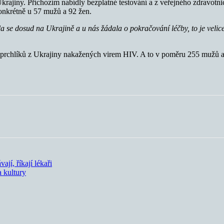
krajiny. Příchozím nabídly bezplatné testování a z veřejného zdravotni
onkrétně u 57 mužů a 92 žen.
a se dosud na Ukrajině a u nás žádala o pokračování léčby, to je velice 
rchlíků z Ukrajiny nakažených virem HIV. A to v poměru 255 mužů a
ají, říkají lékaři
a kultury