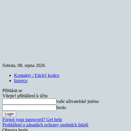
Sobota, 08. srpna 2026
Kontakty / Etický kodex
Inzerce
Přihlásit se
Vítejte! přihlášení k účtu
vaše uživatelské jméno
heslo
Forgot your password? Get help
Prohlášení o zásadách ochrany osobních údajů
Obnova hesla