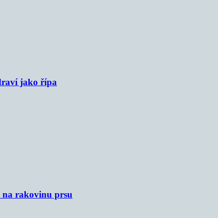
raví jako řípa
u na rakovinu prsu