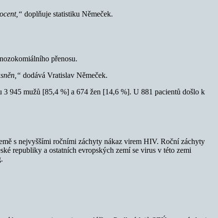
rocent,“
doplňuje statistiku Němeček.
ad nozokomiálního přenosu.
asněn,“
dodává Vratislav Němeček.
 u 3 945 mužů [85,4 %] a 674 žen [14,6 %]. U 881 pacientů došlo k
 země s nejvyššími ročními záchyty nákaz virem HIV. Roční záchyty
ké republiky a ostatních evropských zemí se virus v této zemi
.