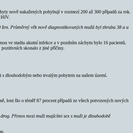
záchyty nově nakažených pohybují v rozmezí 200 až 300 případů za rok.
 HIV.
0 žen. Průměrný věk nově diagnostikovaných mužů byl zhruba 38 a u
nou ve stadiu akutní infekce a v pozdním záchytu bylo 16 pacientů.
pozitivních skonalo z jiné příčiny.
zinci s dlouhodobým nebo trvalým pobytem na našem území.
ně, loni šlo o téměř 87 procent případů ze všech potvrzených nových
eli drog. Přenos mezi muži majícími sex s muži je dlouhodobě
ou.