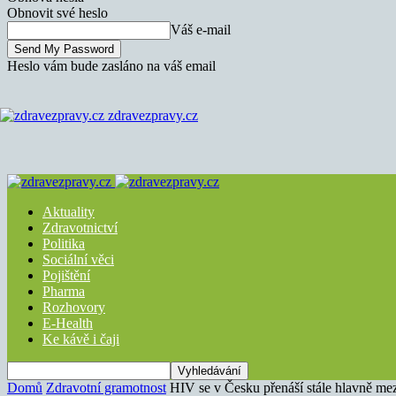
Obnovit své heslo
Váš e-mail
Heslo vám bude zasláno na váš email
zdravezpravy.cz
Aktuality
Zdravotnictví
Politika
Sociální věci
Pojištění
Pharma
Rozhovory
E-Health
Ke kávě i čaji
Domů
Zdravotní gramotnost
HIV se v Česku přenáší stále hlavně m