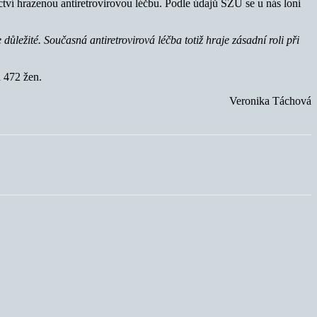
ctví hrazenou antiretrovirovou léčbu. Podle údajů SZÚ se u nás loni
důležité. Současná antiretrovirová léčba totiž hraje zásadní roli při
 472 žen.
Veronika Táchová