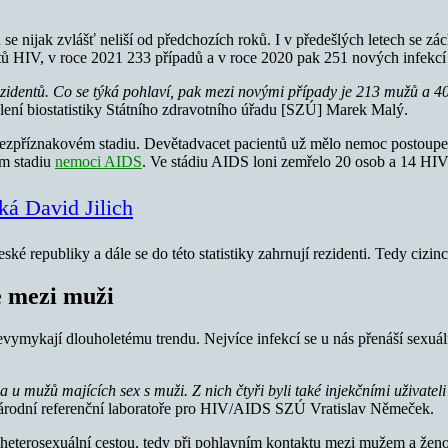
se nijak zvlášť neliší od předchozích roků. I v předešlých letech se 
tů HIV, v roce 2021 233 případů a v roce 2020 pak 251 nových infekcí
zidentů. Co se týká pohlaví, pak mezi novými případy je 213 mužů a 4
ení biostatistiky Státního zdravotního úřadu [SZÚ] Marek Malý.
 bezpříznakovém stadiu. Devětadvacet pacientů už mělo nemoc postoupe
ém stadiu
nemoci AIDS
. Ve stádiu AIDS loni zemřelo 20 osob a 14 HIV 
ká David Jilich
ké republiky a dále se do této statistiky zahrnují rezidenti. Tedy ci
ce mezi muži
evymykají dlouholetému trendu. Nejvíce infekcí se u nás přenáší sexuál
na u mužů majících sex s muži. Z nich čtyři byli také injekčními uživat
árodní referenční laboratoře pro HIV/AIDS SZÚ
Vratislav Němeček.
aké heterosexuální cestou, tedy při pohlavním kontaktu mezi mužem a žen