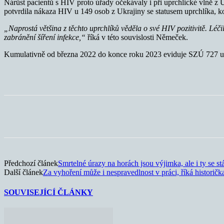
Nárůst pacientů s HIV proto úřady očekávaly i při uprchlické vlně z U
potvrdila nákaza HIV u 149 osob z Ukrajiny se statusem uprchlíka, k
„Naprostá většina z těchto uprchlíků věděla o své HIV pozitivitě. Léčil
zabránění šíření infekce,“
říká v této souvislosti Němeček.
Kumulativně od března 2022 do konce roku 2023 eviduje SZÚ 727 up
Sdílet
Předchozí článek
Smrtelné úrazy na horách jsou výjimka, ale i ty se stáv
Další článek
Za vyhoření může i nespravedlnost v práci, říká historičk
SOUVISEJÍCÍ ČLÁNKY