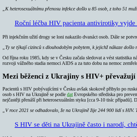
„K heterosexuálnímu přenosu infekce došlo u 85 osob, z toho 51 mužů
Roční léčba HIV pacienta antivirotiky vyjde 
Při injekčním užití drogy se loni nakazilo dvanáct osob. Dále se potvr
„Ty se týkají cizinců s dlouhodobým pobytem, k jejichž nákaze došl
Od října roku 1985, kdy se v Česku začala sledovat a vést statistik
rozvoji vážného stadia nemoci AIDS a za tuto dobu na nemoc zemřel
Mezi běženci z Ukrajiny s HIV+ převažují
Pacientů s HIV pobývajícími v Česku avšak skokově přibylo po ruské
osob s HIV na Ukrajině se podle
dat
Evropského střediska pro prevenc
nejčastěji přenáší při heterosexuálním styku [cca 9-10 tisíc případů]. 
„V roce 2021 se odhadovalo, že na Ukrajině žije 244 900 lidí s HIV. 
S HIV se děti na Ukrajině často i narodí, ch