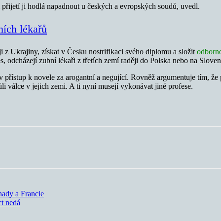
 přijetí ji hodlá napadnout u českých a evropských soudů, uvedl.
ních lékařů
i z Ukrajiny, získat v Česku nostrifikaci svého diplomu a složit
odborn
odcházejí zubní lékaři z třetích zemí raději do Polska nebo na Sloven
řístup k novele za arogantní a negující. Rovněž argumentuje tím, že p
 válce v jejich zemi. A ti nyní musejí vykonávat jiné profese.
nady a Francie
ct nedá