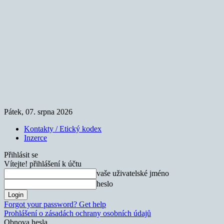
Pátek, 07. srpna 2026
Kontakty / Etický kodex
Inzerce
Přihlásit se
Vítejte! přihlášení k účtu
vaše uživatelské jméno
heslo
Forgot your password? Get help
Prohlášení o zásadách ochrany osobních údajů
Obnova hesla