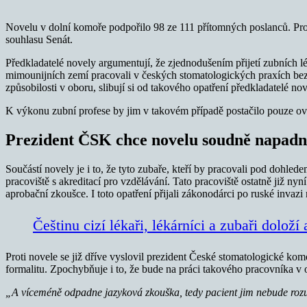
Novelu v dolní komoře podpořilo 98 ze 111 přítomných poslanců. Pro 
souhlasu Senát.
Předkladatelé novely argumentují, že zjednodušením přijetí zubních lé
mimounijních zemí pracovali v českých stomatologických praxích bez
způsobilosti v oboru, slibují si od takového opatření předkladatelé nov
K výkonu zubní profese by jim v takovém případě postačilo pouze ov
Prezident ČSK chce novelu soudně napadn
Součástí novely je i to, že tyto zubaře, kteří by pracovali pod dohle
pracoviště s akreditací pro vzdělávání. Tato pracoviště ostatně již nyn
aprobační zkoušce. I toto opatření přijali zákonodárci po ruské invaz
Češtinu cizí lékaři, lékárníci a zubaři dolož
Proti novele se již dříve vyslovil prezident České stomatologické k
formalitu. Zpochybňuje i to, že bude na práci takového pracovníka v 
„A víceméně odpadne jazyková zkouška, tedy pacient jim nebude roz