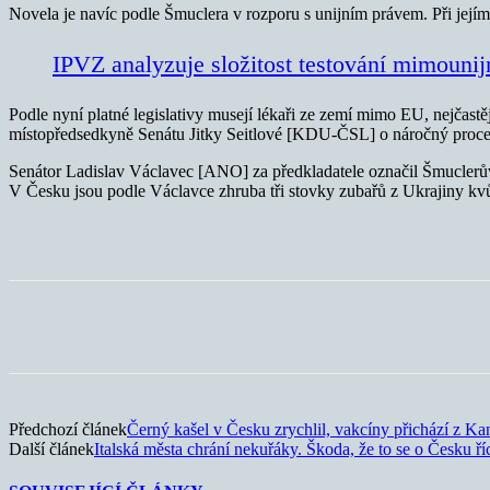
Novela je navíc podle Šmuclera v rozporu s unijním právem. Při jejím
IPVZ analyzuje složitost testování mimounij
Podle nyní platné legislativy musejí lékaři ze zemí mimo EU, nejčastěj
místopředsedkyně Senátu Jitky Seitlové [KDU-ČSL] o náročný proces, 
Senátor Ladislav Václavec [ANO] za předkladatele označil Šmuclerův p
V Česku jsou podle Václavce zhruba tři stovky zubařů z Ukrajiny kvůli
Sdílet
Předchozí článek
Černý kašel v Česku zrychlil, vakcíny přichází z Ka
Další článek
Italská města chrání nekuřáky. Škoda, že to se o Česku ří