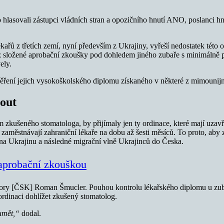
hlasovali zástupci vládních stran a opozičního hnutí ANO, poslanci hn
kařů z třetích zemí, nyní především z Ukrajiny, vyřeší nedostatek této 
 složené aprobační zkoušky pod dohledem jiného zubaře s minimálně p
ely.
ěření jejich vysokoškolského diplomu získaného v některé z mimounijn
out
dem zkušeného stomatologa, by přijímaly jen ty ordinace, které mají uz
í zaměstnávají zahraniční lékaře na dobu až šesti měsíců. To proto, aby 
i na Ukrajinu a následné migrační vlně Ukrajinců do Česka.
í aprobační zkouškou
omory [ČSK] Roman Šmucler. Pouhou kontrolu lékařského diplomu u zuba
ordinaci dohlížet zkušený stomatolog.
umět,“
dodal.