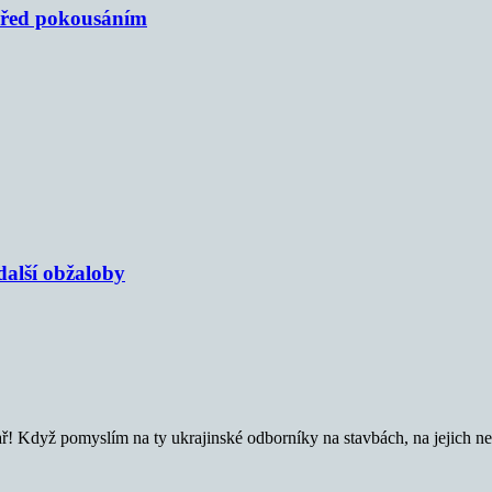
 před pokousáním
alší obžaloby
ř! Když pomyslím na ty ukrajinské odborníky na stavbách, na jejich ned