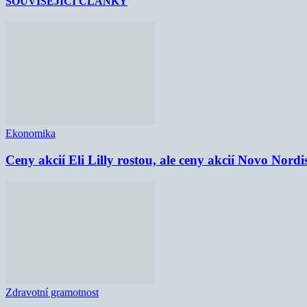
SOUVISEJÍCÍ ČLÁNKY
Ekonomika
Ceny akcií Eli Lilly rostou, ale ceny akcií Novo Nordi
Zdravotní gramotnost