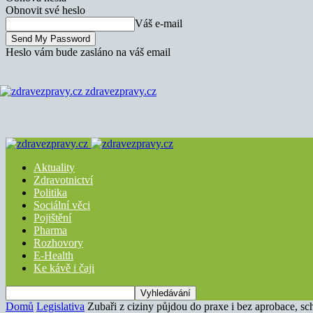
Obnovit své heslo
Váš e-mail
Heslo vám bude zasláno na váš email
zdravezpravy.cz
Aktuality
Zdravotnictví
Politika
Sociální věci
Pojištění
Pharma
Rozhovory
E-Health
Ke kávě i čaji
Domů
Legislativa
Zubaři z ciziny půjdou do praxe i bez aprobace, sch