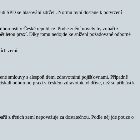
utí SPD se hlasování zdrželi. Normu nyní dostane k potvrzení
odbornosti v České republice. Podle znění novely by zubaři z
ětiletou praxí. Díky tomu nedojde ke snížení požadované odborné
ích zemí.
avřené smlouvy s alespoň třemi zdravotními pojišťovnami. Případně
získali odbornou praxi v českém zdravotnictví dříve, než se přihlásí k
řů z třetích zemí nepovažuje za dostatečnou. Podle něj jde pouze o