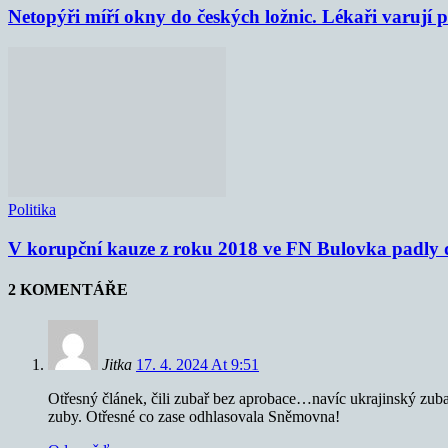
Netopýři míří okny do českých ložnic. Lékaři varují
Politika
V korupční kauze z roku 2018 ve FN Bulovka padly d
2 KOMENTÁŘE
Jitka
17. 4. 2024 At 9:51
Otřesný článek, čili zubař bez aprobace…navíc ukrajinský zuba
zuby. Otřesné co zase odhlasovala Sněmovna!