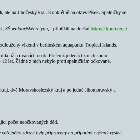
, ale na Jihočeský kraj. Konkrétně na okres Písek. Spalničky se
ek, ZŠ waldorfského typu,“
přiblížili na dnešní
tiskové konferenci
prodloužený víkend v berlínském aquaparku Tropical Islands.
la již u dvanácti osob. Přičemž jedenáct z nich spolu
do 12 let. Žádné z nich nebylo proti spalničkám očkované.
ý kraj, dvě Moravskoslezský kraj a po jedné Jihomoravský a
tající počet neočkovaných dětí.
y veřejného zdraví byly připraveny na případný zvýšený výskyt