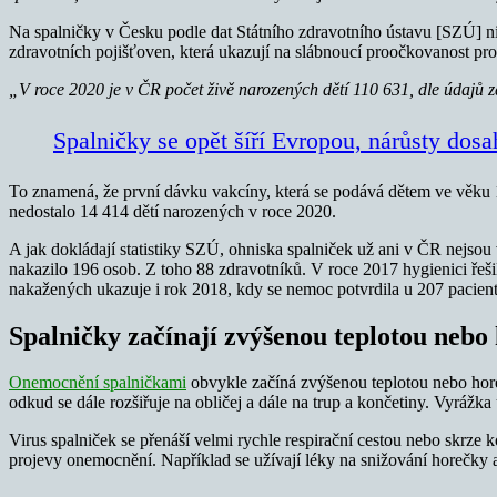
Na spalničky v Česku podle dat Státního zdravotního ústavu [SZÚ] n
zdravotních pojišťoven, která ukazují na slábnoucí proočkovanost pro
„V roce 2020 je v ČR počet živě narozených dětí 110 631, dle údajů
Spalničky se opět šíří Evropou, nárůsty dosah
To znamená, že první dávku vakcíny, která se podává dětem ve věku 
nedostalo 14 414 dětí narozených v roce 2020.
A jak dokládají statistiky SZÚ, ohniska spalniček už ani v ČR nejsou
nakazilo 196 osob. Z toho 88 zdravotníků. V roce 2017 hygienici řeš
nakažených ukazuje i rok 2018, kdy se nemoc potvrdila u 207 pacientů
Spalničky začínají zvýšenou teplotou nebo
Onemocnění spalničkami
obvykle začíná zvýšenou teplotou nebo horeč
odkud se dále rozšiřuje na obličej a dále na trup a končetiny. Vyrážka
Virus spalniček se přenáší velmi rychle respirační cestou nebo skrze 
projevy onemocnění. Například se užívají léky na snižování horečky a