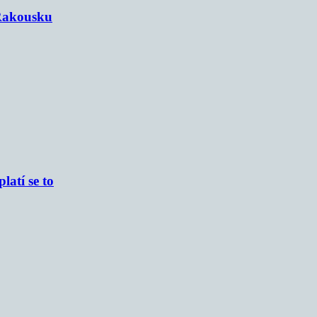
 Rakousku
atí se to