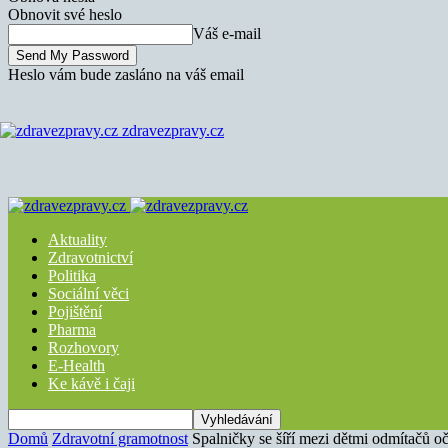
Obnovit své heslo
Váš e-mail
Heslo vám bude zasláno na váš email
zdravezpravy.cz
Aktuality
Zdravotnictví
Politika
Sociální věci
Pojištění
Pharma
Rozhovory
E-Health
Ke kávě i čaji
Domů
Zdravotní gramotnost
Spalničky se šíří mezi dětmi odmítačů o