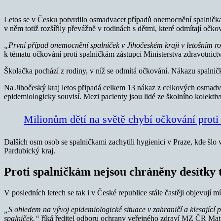
Letos se v Česku potvrdilo osmadvacet případů onemocnění spalničkami
v něm totiž rozšířily převážně v rodinách s dětmi, které odmítají očko
„První případ onemocnění spalniček v Jihočeském kraji v letošním ro
k tématu očkování proti spalničkám zástupci Ministerstva zdravotni
Školačka pochází z rodiny, v níž se odmítá očkování. Nákazu spalničk
Na Jihočeský kraj letos připadá celkem 13 nákaz z celkových osmadva
epidemiologicky souvisí. Mezi pacienty jsou lidé ze školního kolektiv
Milionům dětí na světě chybí očkování proti
Dalších osm osob se spalničkami zachytili hygienici v Praze, kde šlo
Pardubický kraj.
Proti spalničkám nejsou chráněny desítky t
V posledních letech se tak i v České republice stále častěji objevují m
„S ohledem na vývoj epidemiologické situace v zahraničí a klesající 
spalniček,“
říká ředitel odboru ochrany veřejného zdraví MZ ČR Ma