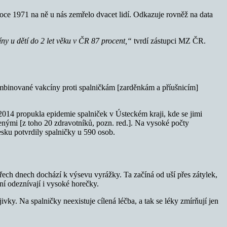
ce 1971 na ně u nás zemřelo dvacet lidí. Odkazuje rovněž na data
ny u dětí do 2 let věku v ČR 87 procent,“
tvrdí zástupci MZ ČR.
ombinované vakcíny proti spalničkám [zarděnkám a příušnicím]
 2014 propukla epidemie spalniček v Ústeckém kraji, kde se jimi
enými [z toho 20 zdravotníků, pozn. red.]. Na vysoké počty
esku potvrdily spalničky u 590 osob.
řech dnech dochází k výsevu vyrážky. Ta začíná od uší přes zátylek,
 ní odeznívají i vysoké horečky.
vky. Na spalničky neexistuje cílená léčba, a tak se léky zmírňují jen