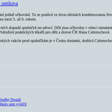
í omluva
abrání jedině očkování. To se podává ve dvou dávkách kombinovanou ži
ku mezi 5. až 6. rokem.
vních dopadů spalniček na zdraví. Děti jsou očkovány v rámci standard
ě Sdružení praktických lékařů pro děti a dorost ČR Hana Cabrnochová.
tských vakcín proti spalničkám je v Česku dostatek, dodává Cabrnochov
Ondřej Dostál
někdo sám vyléčil