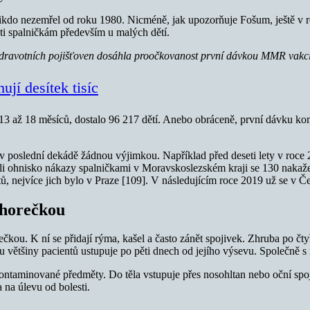
ikdo nezemřel od roku 1980. Nicméně, jak upozorňuje Fošum, ještě v ro
ti spalničkám především u malých dětí.
 zdravotních pojišťoven dosáhla proočkovanost první dávkou MMR vakcí
ují desítek tisíc
13 až 18 měsíců, dostalo 96 217 dětí. Anebo obráceně, první dávku k
 v poslední dekádě žádnou výjimkou. Například před deseti lety v roce
ili ohnisko nákazy spalničkami v Moravskoslezském kraji se 130 nakaž
, nejvíce jich bylo v Praze [109]. V následujícím roce 2019 už se v Č
 horečkou
kou. K ní se přidají rýma, kašel a často zánět spojivek. Zhruba po čty
 u většiny pacientů ustupuje po pěti dnech od jejího výsevu. Společně s
kontaminované předměty. Do těla vstupuje přes nosohltan nebo oční spoji
 na úlevu od bolesti.