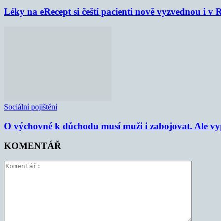
Léky na eRecept si čeští pacienti nově vyzvednou i v
Sociální pojištění
O výchovné k důchodu musí muži i zabojovat. Ale vypl
KOMENTÁŘ