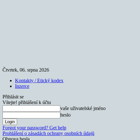
Čtvrtek, 06. srpna 2026
Kontakty / Etický kodex
Inzerce
Přihlásit se
Vítejte! přihlášení k účtu
vaše uživatelské jméno
heslo
Forgot your password? Get help
Prohlášení o zásadách ochrany osobních údajů
Obnova hesla