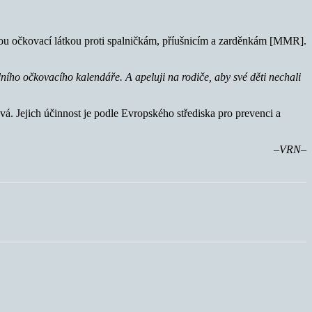
vou očkovací látkou proti spalničkám, příušnicím a zarděnkám [MMR].
ního očkovacího kalendáře. A apeluji na rodiče, aby své děti nechali
á. Jejich účinnost je podle Evropského střediska pro prevenci a
–VRN–