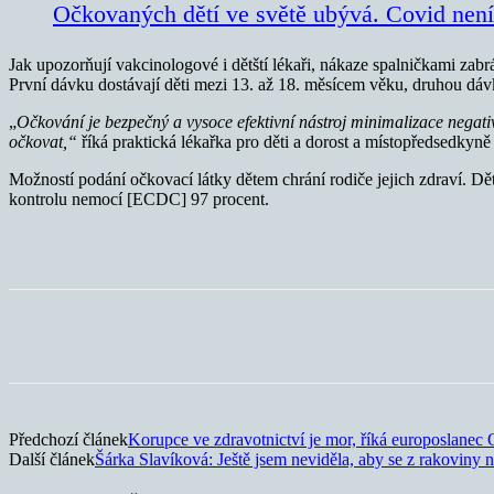
Očkovaných dětí ve světě ubývá. Covid nen
Jak upozorňují vakcinologové i dětští lékaři, nákaze spalničkami z
První dávku dostávají děti mezi 13. až 18. měsícem věku, druhou dáv
„
Očkování je bezpečný a vysoce efektivní nástroj minimalizace negati
očkovat,“
říká praktická lékařka pro děti a dorost a místopředsedkyn
Možností podání očkovací látky dětem chrání rodiče jejich zdraví. Dě
kontrolu nemocí [ECDC] 97 procent.
Sdílet
Předchozí článek
Korupce ve zdravotnictví je mor, říká europoslanec 
Další článek
Šárka Slavíková: Ještě jsem neviděla, aby se z rakoviny 