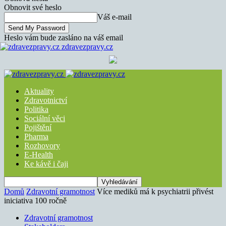
Obnovit své heslo
Váš e-mail
Heslo vám bude zasláno na váš email
zdravezpravy.cz
Aktuality
Zdravotnictví
Politika
Sociální věci
Pojištění
Pharma
Rozhovory
E-Health
Ke kávě i čaji
Domů
Zdravotní gramotnost
Více mediků má k psychiatrii přivést
iniciativa 100 ročně
Zdravotní gramotnost