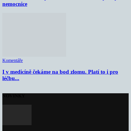
nemocnice
Komentáře
I v medicíně čekáme na bod zlomu. Platí to i pro
léčbu...
NOVINKY