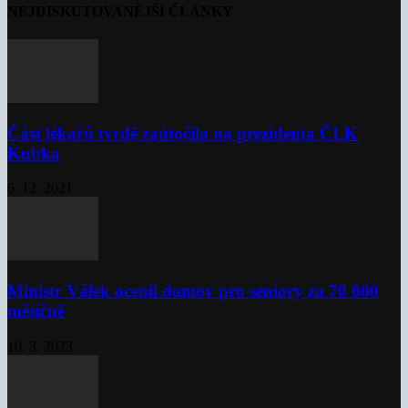
NEJDISKUTOVANĚJŠÍ ČLÁNKY
Část lékařů tvrdě zaútočila na prezidenta ČLK
Kubka
6. 12. 2021
Ministr Válek ocenil domov pro seniory za 70 000
měsíčně
10. 3. 2023