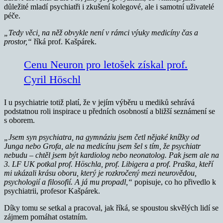
důležité mladí psychiatři i zkušení kolegové, ale i samotní uživatelé
péče.
„Tedy věci, na něž obvykle není v rámci výuky medicíny čas a
prostor,“
říká prof. Kašpárek.
Cenu Neuron pro letošek získal prof.
Cyril Höschl
I u psychiatrie totiž platí, že v jejím výběru u mediků sehrává
podstatnou roli inspirace u předních osobností a bližší seznámení se
s oborem.
„Jsem syn psychiatra, na gymnáziu jsem četl nějaké knížky od
Junga nebo Grofa, ale na medicínu jsem šel s tím, že psychiatr
nebudu – chtěl jsem být kardiolog nebo neonatolog. Pak jsem ale na
3. LF UK potkal prof. Höschla, prof. Libigera a prof. Praška, kteří
mi ukázali krásu oboru, který je rozkročený mezi neurovědou,
psychologií a filosofií. A já mu propadl,“
popisuje, co ho přivedlo k
psychiatrii, profesor Kašpárek.
Díky tomu se setkal a pracoval, jak říká, se spoustou skvělých lidí se
zájmem pomáhat ostatním.