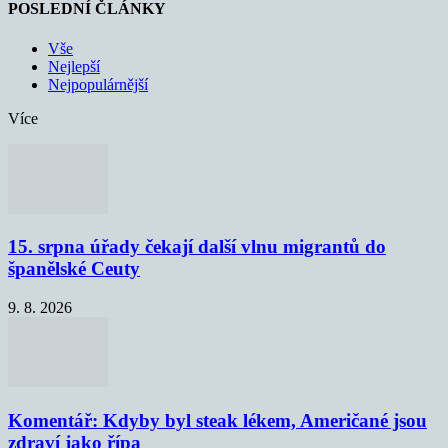
POSLEDNÍ ČLÁNKY
Vše
Nejlepší
Nejpopulárnější
Více
15. srpna úřady čekají další vlnu migrantů do
španělské Ceuty
9. 8. 2026
Komentář: Kdyby byl steak lékem, Američané jsou
zdraví jako řípa