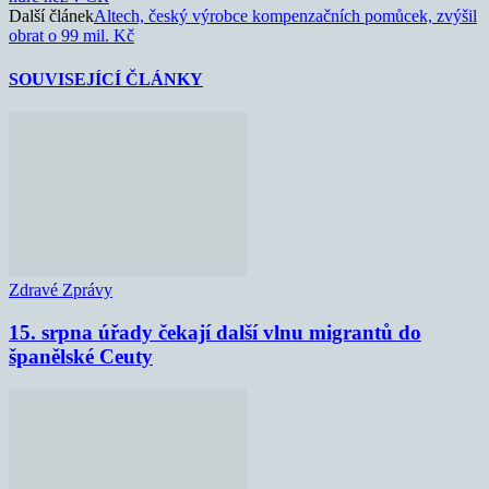
Další článek
Altech, český výrobce kompenzačních pomůcek, zvýšil
obrat o 99 mil. Kč
SOUVISEJÍCÍ ČLÁNKY
Zdravé Zprávy
15. srpna úřady čekají další vlnu migrantů do
španělské Ceuty