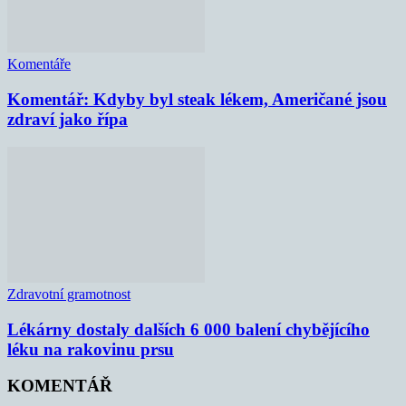
Komentáře
Komentář: Kdyby byl steak lékem, Američané jsou
zdraví jako řípa
Zdravotní gramotnost
Lékárny dostaly dalších 6 000 balení chybějícího
léku na rakovinu prsu
KOMENTÁŘ