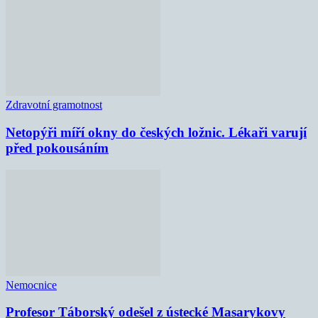
Zdravotní gramotnost
Netopýři míří okny do českých ložnic. Lékaři varují
před pokousáním
Nemocnice
Profesor Táborský odešel z ústecké Masarykovy