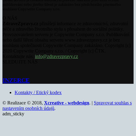
publikování nebo jiného šíření je zakázáno bez předchozího písemného
souhlasu Copywrite Company s.r.o.
O NÁS
ZdraveZpravy.cz
přinášejí informace ze zdravotnictví, zdravotní
péče a zdravého životního stylu s přesahem do sociální politiky.
Provozovatelem serveru je Copywrite Company s.r.o. Publikování
nebo další šíření obsahu serveru www.zdravezpravy.cz je bez
souhlasu společnosti Copywrite Company zakázáno. Copyright [c]
2020 Copywrite Company s.r.o. / Copyright [c] ČTK.
Kontaktujte nás:
info@zdravezpravy.cz
SLEDUJTE NÁS
INZERCE
Kontakty / Etický kodex
© Realizace © 2018,
Xcreative - webdesign
. |
Spravovat souhlas s
nastavením osobních údajů
.
adm_sticky