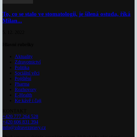
To, co se stalo ve stomatologii, je šílená ostuda, říká
Milan...
5. 12. 2022
Hlavní rubriky
Aktuality
Zdravotnictví
Politika
Sociální věci
Pojištění
Pharma
Rozhovory
E-Health
Ke kávě i čaji
KONTAKT
+420 777 264 528
+420 606 831 394
info@zdravezpravy.cz
Obsah serveru je chráněn autorským právem. Jakékoli jeho užití včetně