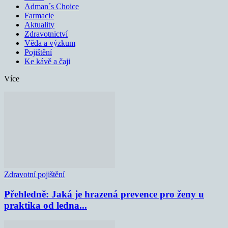
Adman´s Choice
Farmacie
Aktuality
Zdravotnictví
Věda a výzkum
Pojištění
Ke kávě a čaji
Více
Zdravotní pojištění
Přehledně: Jaká je hrazená prevence pro ženy u
praktika od ledna...