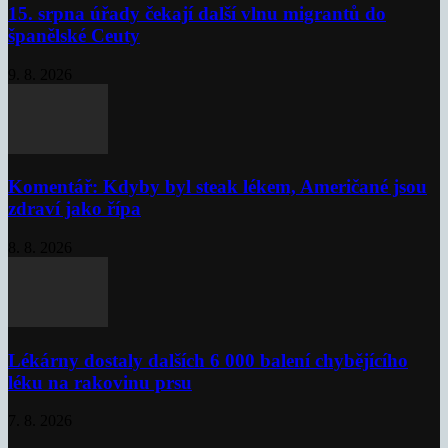
15. srpna úřady čekají další vlnu migrantů do
španělské Ceuty
9. 8. 2026
Komentář: Kdyby byl steak lékem, Američané jsou
zdraví jako řípa
8. 8. 2026
Lékárny dostaly dalších 6 000 balení chybějícího
léku na rakovinu prsu
7. 8. 2026