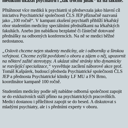
medikům ukázat psychiatrii i „tak trochu jinak“ už na fakultě.
Přitáhnout více mediků k psychiatrii si předsevzala jako hlavní cíl
iniciativa Psychiatrické společnosti ČLS JEP příznačně nazvaná
jako „100 ročně“. V kampani zkušení psychiatři přiblíží lékařský
obor studentům medicíny speciálními přednáškami na lékařských
fakultách. Anebo jim nabídkou bezplatné či částečně dotované
přednášky na odborných konferencích. Na ně se medici běžné
nedostanou.
„Oslovit chceme nejen studenty medicíny, ale i odborníky a širokou
veřejnost. Chceme zvýšit povědomí o oboru a zájem o něj, upozornit
na některé zažité stereotypy. A ukázat silné stránky této dynamicky
se rozvíjející specializace,“
vysvětluje zacílení náborové akce prof.
Tomáš Kašpárek, budoucí předseda Psychiatrické společnosti ČLS
JEP a přednosta Psychiatrické kliniky LF MU a FN Brno,
koordinátor kampaně 100 ročně.
Studentům medicíny podle něj nabídne odborná společnost zapojit
se do exkluzivních stáží přímo na psychiatrických pracovištích.
Medici dostanou i příležitost zapojit se do besed. A diskutovat s
mladými psychiatry, ale i s předními experty v oboru.