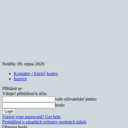
Neděle, 09. srpna 2026
Kontakty / Etický kodex
Inzerce
Přihlásit se
Vítejte! přihlášení k účtu
vaše uživatelské jméno
heslo
Forgot your password? Get help
Prohlášení o zásadách ochrany osobních údajů
Obnova hesla