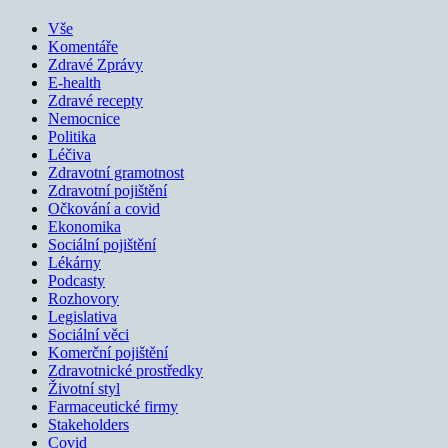
Vše
Komentáře
Zdravé Zprávy
E-health
Zdravé recepty
Nemocnice
Politika
Léčiva
Zdravotní gramotnost
Zdravotní pojištění
Očkování a covid
Ekonomika
Sociální pojištění
Lékárny
Podcasty
Rozhovory
Legislativa
Sociální věci
Komerční pojištění
Zdravotnické prostředky
Životní styl
Farmaceutické firmy
Stakeholders
Covid