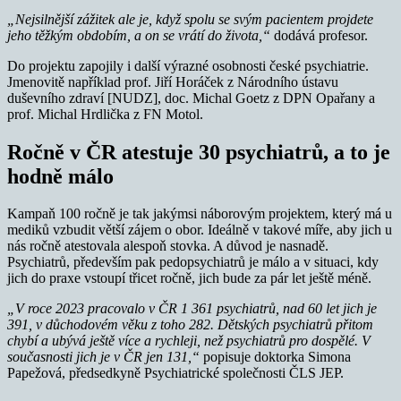
„Nejsilnější zážitek ale je, když spolu se svým pacientem projdete
jeho těžkým obdobím, a on se vrátí do života,“
dodává profesor.
Do projektu zapojily i další výrazné osobnosti české psychiatrie.
Jmenovitě například prof. Jiří Horáček z Národního ústavu
duševního zdraví [NUDZ], doc. Michal Goetz z DPN Opařany a
prof. Michal Hrdlička z FN Motol.
Ročně v ČR atestuje 30 psychiatrů, a to je
hodně málo
Kampaň 100 ročně je tak jakýmsi náborovým projektem, který má u
mediků vzbudit větší zájem o obor. Ideálně v takové míře, aby jich u
nás ročně atestovala alespoň stovka. A důvod je nasnadě.
Psychiatrů, především pak pedopsychiatrů je málo a v situaci, kdy
jich do praxe vstoupí třicet ročně, jich bude za pár let ještě méně.
„V roce 2023 pracovalo v ČR 1 361 psychiatrů, nad 60 let jich je
391, v důchodovém věku z toho 282. Dětských psychiatrů přitom
chybí a ubývá ještě více a rychleji, než psychiatrů pro dospělé. V
současnosti jich je v ČR jen 131,“
popisuje doktorka Simona
Papežová, předsedkyně Psychiatrické společnosti ČLS JEP.