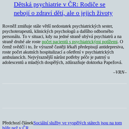
Dětská psychiatrie v ČR: Rodiče se
nebojí o zdraví dětí, ale o jejich životy
Rovněž zmiňuje stále větší nedostatek psychiatrických sester,
psychoterapeutů, klinických psychologů a dalšího odborného
personálu. To v situaci, kdy na jedné straně ubývá psychiatrů a na
straně druhé ale roste
počet pacientů s psychiatrickými potížemi
. O
čemž svědčí i to, že výrazně častěji lékaři předepisují antidepresiva,
roste počet akutních hospitalizací a ošetření v psychiatrických
ambulancích. Nejvýraznější nárůst potřeby péče je patrný u
adolescentů a mladých dospělých, zdůrazňuje doktorka Papežová.
–VRN–
Předchozí článek
Sociální služby ve vyspělých státech jsou na tom
hůře než v ČR