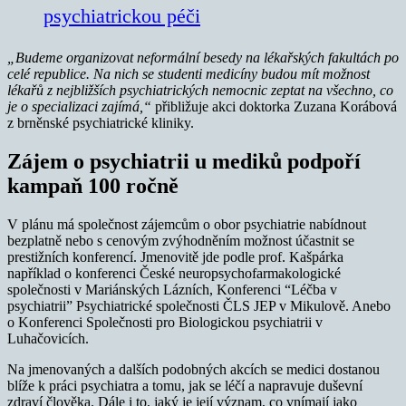
psychiatrickou péči
„Budeme organizovat neformální besedy na lékařských fakultách po
celé republice. Na nich se studenti medicíny budou mít možnost
lékařů z nejbližších psychiatrických nemocnic zeptat na všechno, co
je o specializaci zajímá,“
přibližuje akci doktorka Zuzana Korábová
z brněnské psychiatrické kliniky.
Zájem o psychiatrii u mediků podpoří
kampaň 100 ročně
V plánu má společnost zájemcům o obor psychiatrie nabídnout
bezplatně nebo s cenovým zvýhodněním možnost účastnit se
prestižních konferencí. Jmenovitě jde podle prof. Kašpárka
například o konferenci České neuropsychofarmakologické
společnosti v Mariánských Lázních, Konferenci “Léčba v
psychiatrii” Psychiatrické společnosti ČLS JEP v Mikulově. Anebo
o Konferenci Společnosti pro Biologickou psychiatrii v
Luhačovicích.
Na jmenovaných a dalších podobných akcích se medici dostanou
blíže k práci psychiatra a tomu, jak se léčí a napravuje duševní
zdraví člověka. Dále i to, jaký je její význam, co vnímají jako