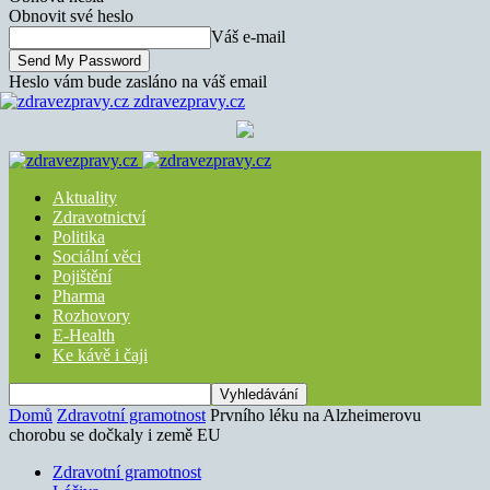
Obnovit své heslo
Váš e-mail
Heslo vám bude zasláno na váš email
zdravezpravy.cz
Aktuality
Zdravotnictví
Politika
Sociální věci
Pojištění
Pharma
Rozhovory
E-Health
Ke kávě i čaji
Domů
Zdravotní gramotnost
Prvního léku na Alzheimerovu
chorobu se dočkaly i země EU
Zdravotní gramotnost