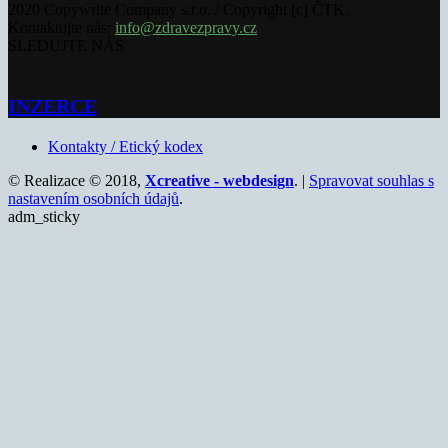
2020 Copywrite Company s.r.o. / Copyright [c] ČTK.
Kontaktujte nás:
info@zdravezpravy.cz
SLEDUJTE NÁS
INZERCE
Kontakty / Etický kodex
© Realizace © 2018,
Xcreative - webdesign
. |
Spravovat souhlas s
nastavením osobních údajů
.
adm_sticky