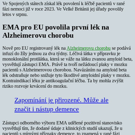
Ve Spojených státech získal lék povolení k léčbě pacientů v rané
fázi nemoci již v roce 2023. Ve Velké Británii jej úřady povolily
letos v srpnu.
EMA pro EU povolila první lék na
Alzheimerovu chorobu
Nově pro EU registrovaný lék na
Alzheimerovu chorobu
se podává
infuzí do žíly jednou za dva týdny. Léčivá látka v přípravku je
monoklonální protilátka, která se váže na látku zvanou amyloid beta,
vysvětlují zástupci EMA. Právě ta tvoří nežádoucí plaky v mozku
pacientů s Alzheimerovou chorobou. Navázáním na amyloid beta
lék odstraňuje nebo snižuje tyto škodlivé amyloidní plaky v mozku.
Kontraindikací léku je antikoagulační léčba. Ta by mohla zvýšit
riziko rozvoje krvácení do mozku.
Zapomínání je přirozené. Může ale
značit i nástup demence
Zástupci odborného výboru EMA udělené pozitivní stanovisko
vysvětlují tím, že dodané údaje z klinických studií ukazují, že u
pacientů s mírnými příznaky demence, to znamená v rané fázi