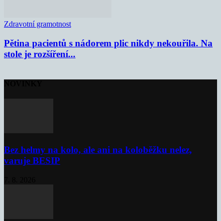
Zdravotní gramotnost
Pětina pacientů s nádorem plic nikdy nekouřila. Na
stole je rozšíření...
NOVINKY
Bez helmy na kolo, ale ani na koloběžku nelez,
varuje BESIP
7. 8. 2026