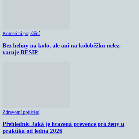
Komerční pojištění
Bez helmy na kolo, ale ani na koloběžku nelez,
varuje BESIP
Zdravotní pojištění
Přehledně: Jaká je hrazená prevence pro ženy u
praktika od ledna 2026