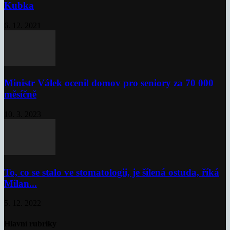
Kubka
6. 12. 2021
Ministr Válek ocenil domov pro seniory za 70 000
měsíčně
10. 3. 2023
To, co se stalo ve stomatologii, je šílená ostuda, říká
Milan...
5. 12. 2022
Hlavní rubriky