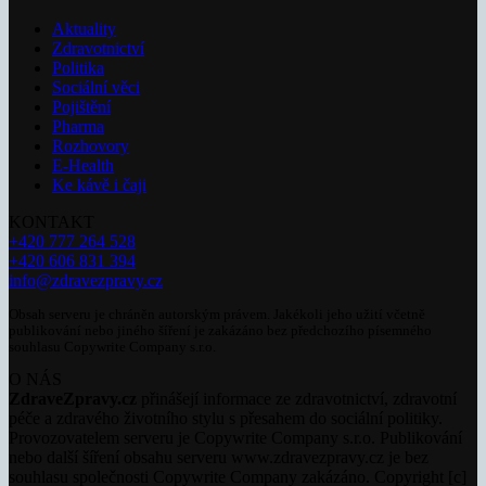
Aktuality
Zdravotnictví
Politika
Sociální věci
Pojištění
Pharma
Rozhovory
E-Health
Ke kávě i čaji
KONTAKT
+420 777 264 528
+420 606 831 394
info@zdravezpravy.cz
Obsah serveru je chráněn autorským právem. Jakékoli jeho užití včetně
publikování nebo jiného šíření je zakázáno bez předchozího písemného
souhlasu Copywrite Company s.r.o.
O NÁS
ZdraveZpravy.cz
přinášejí informace ze zdravotnictví, zdravotní
péče a zdravého životního stylu s přesahem do sociální politiky.
Provozovatelem serveru je Copywrite Company s.r.o. Publikování
nebo další šíření obsahu serveru www.zdravezpravy.cz je bez
souhlasu společnosti Copywrite Company zakázáno. Copyright [c]