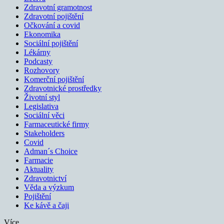
Zdravotní gramotnost
Zdravotní pojištění
Očkování a covid
Ekonomika
Sociální pojištění
Lékárny
Podcasty
Rozhovory
Komerční pojištění
Zdravotnické prostředky
Životní styl
Legislativa
Sociální věci
Farmaceutické firmy
Stakeholders
Covid
Adman´s Choice
Farmacie
Aktuality
Zdravotnictví
Věda a výzkum
Pojištění
Ke kávě a čaji
Více