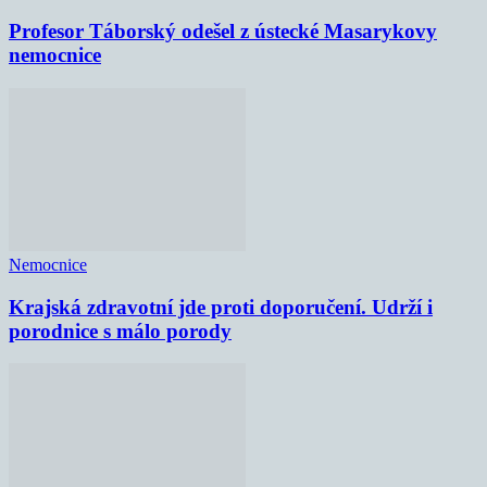
Profesor Táborský odešel z ústecké Masarykovy
nemocnice
Nemocnice
Krajská zdravotní jde proti doporučení. Udrží i
porodnice s málo porody