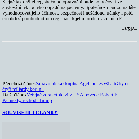
Stejně tak držitel registračního oprávnění bude pokračovat ve
sledování léku a jeho dopadů na pacienty. Společnosti budou nadále
vyhodnocovat jeho účinnost, bezpečnost i nežádoucí účinky i poté,
co obdrží plnohodnotnou registraci k jeho prodeji v zemích EU.
–VRN–
Předchozí článek
Zdravotnická skupina Agel loni zvýšila tržby o
čtyři miliardy korun
Další článek
Veřejné zdravotnictví v USA povede Robert F.
Kennedy, rozhodl Trump
SOUVISEJÍCÍ ČLÁNKY