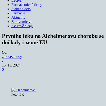
Léčiva
Farmaceutické firmy
Stakeholders
Farmacie
Aktuality
Zdravotnictví
Ke kávě a čaji
Prvního léku na Alzheimerovu chorobu se
dočkaly i země EU
Od
zdravezpravy
-
15. 11. 2024
0
Foto: EK