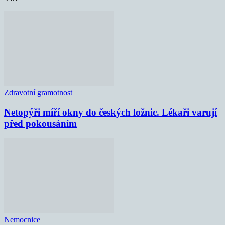
Zdravotní gramotnost
Netopýři míří okny do českých ložnic. Lékaři varují
před pokousáním
Nemocnice