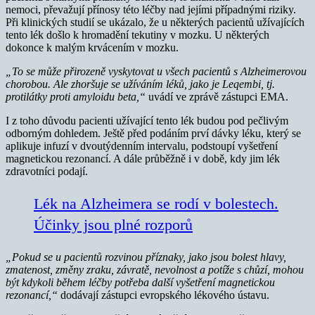
nemoci, převažují přínosy této léčby nad jejími případnými riziky.
Při klinických studií se ukázalo, že u některých pacientů užívajících
tento lék došlo k hromadění tekutiny v mozku. U některých
dokonce k malým krvácením v mozku.
„To se může přirozeně vyskytovat u všech pacientů s Alzheimerovou
chorobou. Ale zhoršuje se užíváním léků, jako je Leqembi, tj.
protilátky proti amyloidu beta,“
uvádí ve zprávě zástupci EMA.
I z toho důvodu pacienti užívající tento lék budou pod pečlivým
odborným dohledem. Ještě před podáním prví dávky léku, který se
aplikuje infuzí v dvoutýdenním intervalu, podstoupí vyšetření
magnetickou rezonancí. A dále průběžně i v době, kdy jim lék
zdravotníci podají.
Lék na Alzheimera se rodí v bolestech.
Účinky jsou plné rozporů
„Pokud se u pacientů rozvinou příznaky, jako jsou bolest hlavy,
zmatenost, změny zraku, závratě, nevolnost a potíže s chůzí, mohou
být kdykoli během léčby potřeba další vyšetření magnetickou
rezonancí,“
dodávají zástupci evropského lékového ústavu.