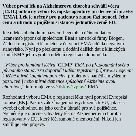
Vůbec první lék na Alzheimerovu chorobu schválil včera
[14.11.] odborný výbor Evropské agentury pro léčivé přípravky
[EMA]. Lék je určený pro pacienty s ranou fází nemoci. Jeho
cenu a úhradu z pojištění si stanoví jednotlivé země EU.
Jde o lék s obchodním názvem Legembi a účinnou látkou
lecanemab japonské společnosti Eisai a americké firmy Biogen.
Žádosti o registraci léku letos v červenci EMA udělila negativní
stanovisko. Nyní po přezkumu a dodání dalších dat z klinických
studií EMA jeho výrobci udělení registrace doporučila.
„Výbor pro humánní léčiva
[CHMP]
EMA po přezkoumání svého
původního stanoviska doporučil udělit registraci přípravku Leqembi
k léčbě mírné kognitivní poruchy
[problémy s pamětí a myšlením,
pozn. red.]
nebo mírné demence způsobené Alzheimerovou
chorobou,“
informuje ve své
tiskové zprávě
EMA.
Rozhodnutí výboru EMA o registraci léku nyní potvrdí Evropská
komise [EK]. Pak už záleží na jednotlivých zemích EU, jak se s
výrobci dohodnou na jeho ceně a úhradě pro své pojištěnce.
Nicméně jde o prvně schválený lék na Alzheimerovu chorobu
registrovaný v EU, který léčí samotné onemocnění. Nikoli jen
zmírňuje jeho projevy.