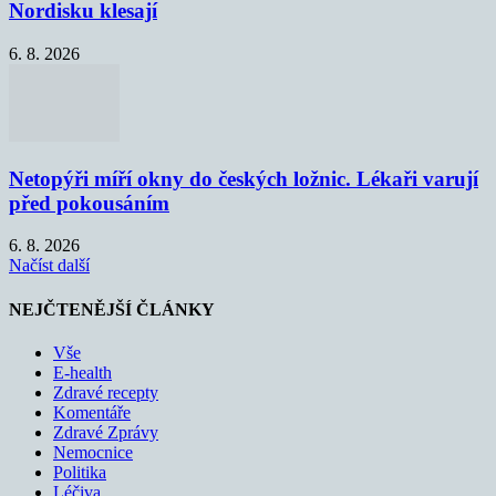
Nordisku klesají
6. 8. 2026
Netopýři míří okny do českých ložnic. Lékaři varují
před pokousáním
6. 8. 2026
Načíst další
NEJČTENĚJŠÍ ČLÁNKY
Vše
E-health
Zdravé recepty
Komentáře
Zdravé Zprávy
Nemocnice
Politika
Léčiva