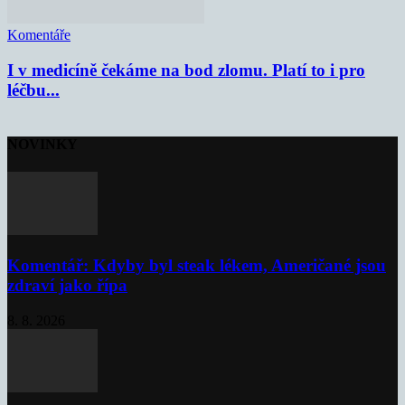
Komentáře
I v medicíně čekáme na bod zlomu. Platí to i pro
léčbu...
NOVINKY
Komentář: Kdyby byl steak lékem, Američané jsou
zdraví jako řípa
8. 8. 2026