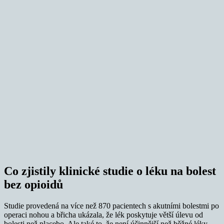
Co zjistily klinické studie o léku na bolest
bez opioidů
Studie provedená na více než 870 pacientech s akutními bolestmi po
operaci nohou a břicha ukázala, že lék poskytuje větší úlevu od
bolesti než placebo. Ale také to, že není účinnější než běžné léky