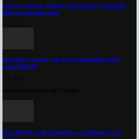
Lékárny dostaly dalších 6 000 balení chybějícího
léku na rakovinu prsu
7. 8. 2026
Bez helmy na kolo, ale ani na koloběžku nelez,
varuje BESIP
7. 8. 2026
NEJDISKUTOVANĚJŠÍ ČLÁNKY
Část lékařů tvrdě zaútočila na prezidenta ČLK