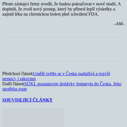
Přesto zástupci firmy uvedli, že budou pokračovat v nové studii. A
doplnili, že zvolí nový postup, který by přinesl lepší výsledky a
zajistil léku na chronickou bolest plné schválení FDA.
–AM–
Předchozí článek
Umělé světlo se v Česku nadužívá a rozvíjí
nemoci, i rakovinu
Další článek
SÚKL pozastavuje dodávky fentanylu do Česka. Jeho
spotřeba roste
SOUVISEJÍCÍ ČLÁNKY