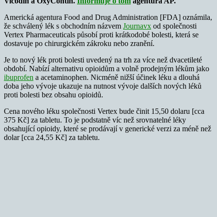
Vicodin a OxyContin.
Informuje o tom
agentura AP.
Americká agentura Food and Drug Administration [FDA] oznámila,
že schválený lék s obchodním názvem
Journavx
od společnosti
Vertex Pharmaceuticals působí proti krátkodobé bolesti, která se
dostavuje po chirurgickém zákroku nebo zranění.
Je to nový lék proti bolesti uvedený na trh za více než dvacetileté
období. Nabízí alternativu opioidům a volně prodejným lékům jako
ibuprofen
a acetaminophen. Nicméně nižší účinek léku a dlouhá
doba jeho vývoje ukazuje na nutnost vývoje dalších nových léků
proti bolesti bez obsahu opioidů.
Cena nového léku společnosti Vertex bude činit 15,50 dolaru [cca
375 Kč] za tabletu. To je podstatně víc než srovnatelné léky
obsahující opioidy, které se prodávají v generické verzi za méně než
dolar [cca 24,55 Kč] za tabletu.