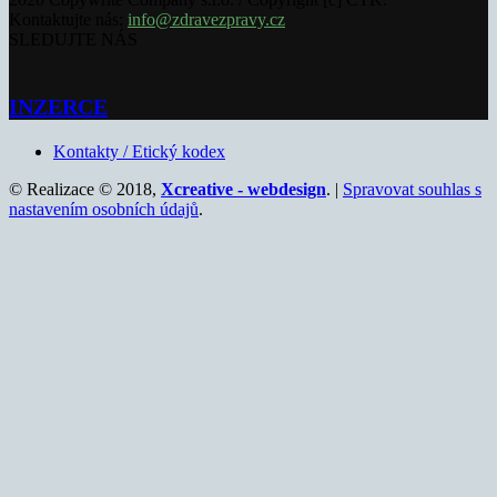
Kontaktujte nás:
info@zdravezpravy.cz
SLEDUJTE NÁS
INZERCE
Kontakty / Etický kodex
© Realizace © 2018,
Xcreative - webdesign
. |
Spravovat souhlas s
nastavením osobních údajů
.