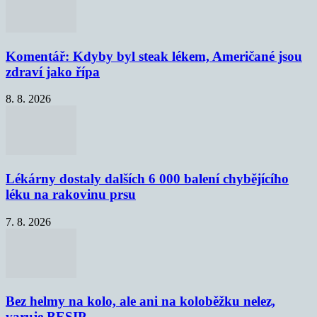
Komentář: Kdyby byl steak lékem, Američané jsou
zdraví jako řípa
8. 8. 2026
Lékárny dostaly dalších 6 000 balení chybějícího
léku na rakovinu prsu
7. 8. 2026
Bez helmy na kolo, ale ani na koloběžku nelez,
varuje BESIP