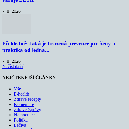
7. 8. 2026
Přehledně: Jaká je hrazená prevence pro ženy u
praktika od ledna...
7. 8. 2026
Načíst další
NEJČTENĚJŠÍ ČLÁNKY
Vše
E-health
Zdravé recepty
Komentáře
Zdravé Zprávy
Nemocnice
Politika
Léčiva