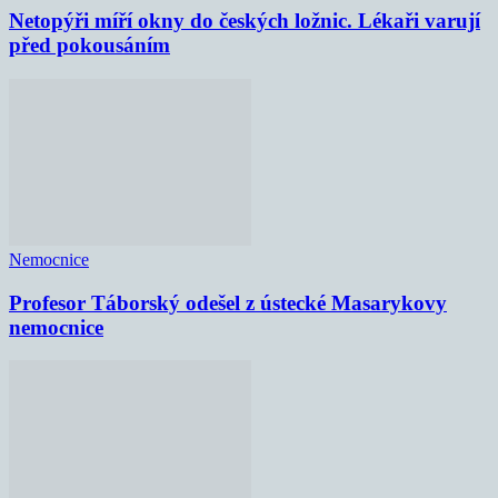
Netopýři míří okny do českých ložnic. Lékaři varují
před pokousáním
Nemocnice
Profesor Táborský odešel z ústecké Masarykovy
nemocnice