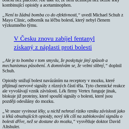
kombinující opioidy a acetaminophen.
„Není to žádná bomba co do efektivnosti,“
uvedl Michael Schuh z
Mayo Clinic, odborník na léčbu bolestí, který nebyl členem
výzkumného týmu.
V Česku znovu zabíjel fentanyl
získaný z náplasti proti bolesti
„Ale je to bomba v tom smyslu, že poskytuje jiný způsob a
mechanismus působení. A domnívám se, že velmi slibný,“
doplnil
Schuh.
Opioidy snižují bolest navázáním na receptory v mozku, které
přijímají nervové signály z různých částí těla. Tyto chemické reakce
ale vyvolávají vznik závislosti. Lék firmy Vertex funguje jinak,
blokuje již proteiny, které spouští signály o bolesti, které jsou
později odesílány do mozku.
„Ve snaze vyvinout léky, u nichž nehrozí riziko vzniku závislosti jako
u léků obsahujících opioidy, nový lék cílí na zablokování signálu o
bolesti dříve, než se dostane do mozku,“
vysvětluje doktor David
Altshuler.