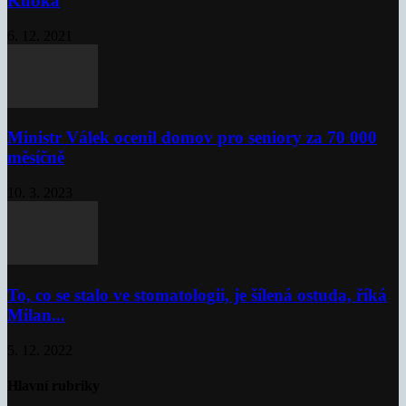
Kubka
6. 12. 2021
Ministr Válek ocenil domov pro seniory za 70 000
měsíčně
10. 3. 2023
To, co se stalo ve stomatologii, je šílená ostuda, říká
Milan...
5. 12. 2022
Hlavní rubriky