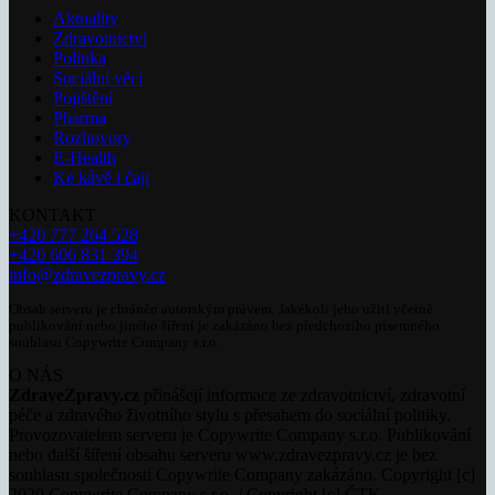
Aktuality
Zdravotnictví
Politika
Sociální věci
Pojištění
Pharma
Rozhovory
E-Health
Ke kávě i čaji
KONTAKT
+420 777 264 528
+420 606 831 394
info@zdravezpravy.cz
Obsah serveru je chráněn autorským právem. Jakékoli jeho užití včetně
publikování nebo jiného šíření je zakázáno bez předchozího písemného
souhlasu Copywrite Company s.r.o.
O NÁS
ZdraveZpravy.cz
přinášejí informace ze zdravotnictví, zdravotní
péče a zdravého životního stylu s přesahem do sociální politiky.
Provozovatelem serveru je Copywrite Company s.r.o. Publikování
nebo další šíření obsahu serveru www.zdravezpravy.cz je bez
souhlasu společnosti Copywrite Company zakázáno. Copyright [c]
2020 Copywrite Company s.r.o. / Copyright [c] ČTK.