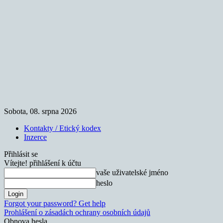
Sobota, 08. srpna 2026
Kontakty / Etický kodex
Inzerce
Přihlásit se
Vítejte! přihlášení k účtu
vaše uživatelské jméno
heslo
Forgot your password? Get help
Prohlášení o zásadách ochrany osobních údajů
Obnova hesla