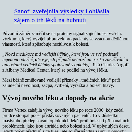
Sanofi zveřejnila výsledky i ohlásila
zájem o trh léků na hubnutí
Původní záměr zaměřit se na proteiny signalizující bolest vyšel z
výzkumu, který vyvíjel přípravek pro pacienty se vzácnou dědičnou
vlastností, která způsobuje necitlivost k bolesti.
„Nová medikace má vedlejší účinky, které jsou ve své podstatě
nejenom odlišné, ale v jejich případě nehrozí ani riziko zneužívání a
ani ostatní vedlejší účinky spojované s opioidy,“
říká Charles Argoff
z Albany Medical Center, který se podílel na vývoji léku.
Mezi běžně zmiňované vedlejší příznaky „tradičních léků“ patří
žaludeční nevolnost, zácpa, svrbění, vyrážka a bolesti hlavy.
Vývoj nového léku a dopady na akcie
Firma Vertex zahájila vývoj nového léku po roce 2000, kdy začal
prudce stoupat počet předávkovaných pacientů. To v důsledku
masivního předepisování opioidních léků proti bolesti i při banálních
problémech, jako jsou artritida nebo bolesti zad. V uplynulých deseti
letech počet předpisů sice klesl, ale současná vlna zájmu o opioidy