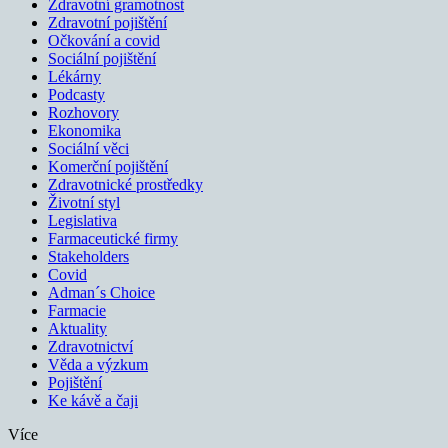
Zdravotní gramotnost
Zdravotní pojištění
Očkování a covid
Sociální pojištění
Lékárny
Podcasty
Rozhovory
Ekonomika
Sociální věci
Komerční pojištění
Zdravotnické prostředky
Životní styl
Legislativa
Farmaceutické firmy
Stakeholders
Covid
Adman´s Choice
Farmacie
Aktuality
Zdravotnictví
Věda a výzkum
Pojištění
Ke kávě a čaji
Více