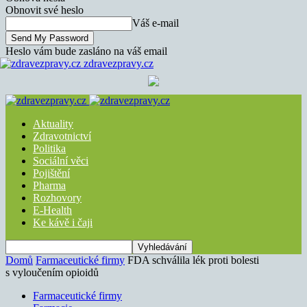
Obnovit své heslo
Váš e-mail
Heslo vám bude zasláno na váš email
zdravezpravy.cz
Aktuality
Zdravotnictví
Politika
Sociální věci
Pojištění
Pharma
Rozhovory
E-Health
Ke kávě i čaji
Domů
Farmaceutické firmy
FDA schválila lék proti bolesti
s vyloučením opioidů
Farmaceutické firmy