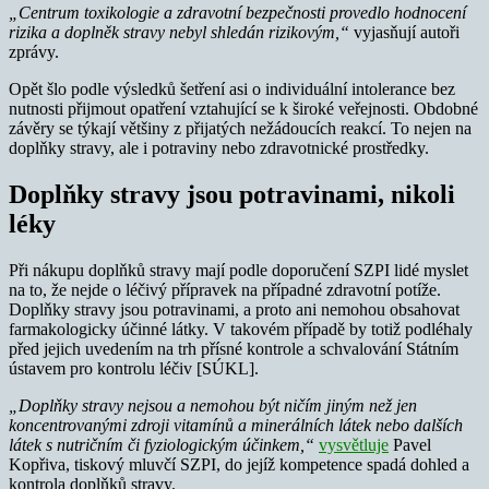
„Centrum toxikologie a zdravotní bezpečnosti provedlo hodnocení
rizika a doplněk stravy nebyl shledán rizikovým,“
vyjasňují autoři
zprávy.
Opět šlo podle výsledků šetření asi o individuální intolerance bez
nutnosti přijmout opatření vztahující se k široké veřejnosti. Obdobné
závěry se týkají většiny z přijatých nežádoucích reakcí. To nejen na
doplňky stravy, ale i potraviny nebo zdravotnické prostředky.
Doplňky stravy jsou potravinami, nikoli
léky
Při nákupu doplňků stravy mají podle doporučení SZPI lidé myslet
na to, že nejde o léčivý přípravek na případné zdravotní potíže.
Doplňky stravy jsou potravinami, a proto ani nemohou obsahovat
farmakologicky účinné látky. V takovém případě by totiž podléhaly
před jejich uvedením na trh přísné kontrole a schvalování Státním
ústavem pro kontrolu léčiv [SÚKL].
„Doplňky stravy nejsou a nemohou být ničím jiným než jen
koncentrovanými zdroji vitamínů a minerálních látek nebo dalších
látek s nutričním či fyziologickým účinkem,“
vysvětluje
Pavel
Kopřiva, tiskový mluvčí SZPI, do jejíž kompetence spadá dohled a
kontrola doplňků stravy.