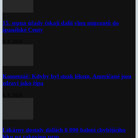
15. srpna úřady čekají další vlnu migrantů do
španělské Ceuty
9. 8. 2026
Komentář: Kdyby byl steak lékem, Američané jsou
zdraví jako řípa
8. 8. 2026
Lékárny dostaly dalších 6 000 balení chybějícího
léku na rakovinu prsu