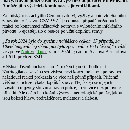
hlavy. Důvod potíží často bývá vyšší než doporučené dávkování.
A může jít o výsledek kombinace s jinými látkami.
Za loňský rok zachytilo Centrum zdraví, výživy a potravin Státního
zdravotního ústavu [CZVP SZÚ] sedmnáct případů nežádoucích
reakcí po konzumaci některých potravin s vyloučením infekčního
původu. Nejčastěji šlo o reakce po užití doplňku stravy.
„Za rok 2024 bylo do systému nahlášeno celkem 17 případů, za
10leté fungování systému pak bylo zpracováno 163 hlášení,“
uvádí
ve zprávě
Nutrivigilance
za rok 2024 její autoři Svatava Bischofová
a Jiří Ruprich ze SZÚ.
Většina hlášení pocházela od široké veřejnosti. Podle dat
Nutrivigilance se silná souvislost mezi konzumovanou potravinou a
nežádoucí reakcí prokázala ve více než pětině případů. Přičemž
většina z nich se týkala doplňků stravy. Nejčastěji se u jejich
uživatelů objevily střevní a trávicí potíže, to ve více než polovině
případů. Ale došlo i na kožní výsevy a neurologické potíže, jakou
jsou bolesti hlavy, podrážděnost, malátnost a slabost.