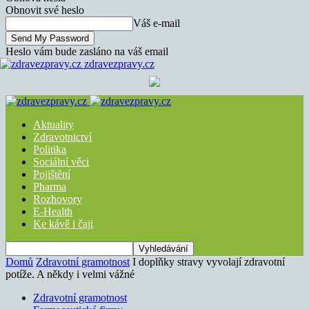
Obnovit své heslo
Váš e-mail
Heslo vám bude zasláno na váš email
zdravezpravy.cz
Aktuality
Zdravotnictví
Politika
Sociální věci
Pojištění
Pharma
Rozhovory
E-Health
Ke kávě i čaji
Domů
Zdravotní gramotnost
I doplňky stravy vyvolají zdravotní
potíže. A někdy i velmi vážné
Zdravotní gramotnost