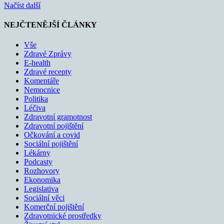
Načíst další
NEJČTENĚJŠÍ ČLÁNKY
Vše
Zdravé Zprávy
E-health
Zdravé recepty
Komentáře
Nemocnice
Politika
Léčiva
Zdravotní gramotnost
Zdravotní pojištění
Očkování a covid
Sociální pojištění
Lékárny
Podcasty
Rozhovory
Ekonomika
Legislativa
Sociální věci
Komerční pojištění
Zdravotnické prostředky