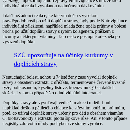
vymizely,“
upozorňují autoři zprávy Nutrivigilance s tím, že šlo o
individuální reakci vyvolanou nadměrným dávkováním.
I další nežádoucí reakce, ke kterým došlo s vysokou
pravděpodobností po užití doplňku stravy, byly podle Nutrivigilance
individuální záležitostí. například mladá žena trpěla průjmy a bolestí
břicha po užití doplňku stravy s rybím kolagenem, práškem z
lucumy a některými vitamíny. Tato reakce postupně odezněla po
vysazení doplňku.
SZÚ upozorňuje na účinky kurkumy v
doplňcích stravy
Neutuchající bolesti nohou u 74leté ženy zase vyvolal doplněk
stravy s obsahem extraktu z dřišťálu, fermentované červené kvasné
rýže, polikosanolu, kyseliny listové, koenzymu Q10 a dalších
složek. I v tomto případě šlo o individuální intoleranci.
Doplňky stravy ale vyvolávají vedlejší reakce i u dětí. Loni
například došlo u pětiletého chlapce ke střevním potížím, průjmům,
poté, co užíval doplněk stravy určený pro děti s obsahem vitamínu
C, bioflavonoidy a extraktu plodu šípkové růže. Ani v tomto případě
nezjistily zdravotní úřady pochybení ze strany výrobce.