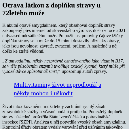
Otrava látkou z doplňku stravy u
72letého muže
K akutní otravě amygdalinem, který obsahoval doplněk stravy
zakoupený přes internet od slovenského výrobce, došlo v roce 2021
u dvaasedmdesátiletého muže. Po požití asi poloviny čajové lžičky
doplňku stravy se u muže do 15 minut dostavily příznaky otravy,
jako jsou nevolnost, závratě, zvracení, průjem. A následně u něj
došlo ke ztrátě vědomí.
„Z amygdalinu, někdy nesprávně označovaného jako vitamín B17,
se v těle působením enzymů uvolňuje toxický kyanid, který může při
vysoké dávce způsobit až smrt,“
upozorňují autoři zprávy.
Multivitaminy život neprodlouží a
někdy mohou i uškodit
Život intoxikovanému muži tehdy zachránil rychlý zásah
zdravotnické služby a včasné podání protijedu. Podezřelý doplněk
stravy následně prošetřila Státní zemědělská a potravinářská
inspekce [SZPI]. Analýza u něj potvrdila vysoký obsah amygdalinu.
Kontrolní úřady obratem vydaly varování před užíváním takového