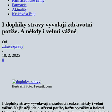
Farmaceutické firmy
Farmacie
Aktuality
Ke kávě a čaji
I doplňky stravy vyvolají zdravotní
potíže. A někdy i velmi vážné
Od
zdravezpravy
-
18. 2. 2025
0
Ilustrační foto: Freepik.com
I doplňky stravy vyvolávají nežádoucí reakce, někdy i velmi
vážné. Nejčastěji jde o střevní potíže, kožní vyrážky a bolesti