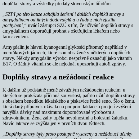
doplňku stravy a výsledky předaly slovenským úřadům.
„SZPI po této kauze zahájila šetření i dalších doplňků stravy s
amygdalinem od jiných dodavatelů a u řady z nich zjistila
pochybení,“
uvádí zástupci SZÚ s tím, že užívání doplňků stravy s
amygdalinem doporučují probrat s ošetřujícím lékařem nebo
farmaceutem.
Amygdalin je hlavní kyanogenní glykosid přítomný například v
meruňkových jádrech, které jsou obsažené v některých doplňcích
stravy. Někdy amygdalin výrobci nesprávně označují jako vitamín
B17. O žádný vitamín se ale nejedná, upozorňují autoři zprávy.
Doplňky stravy a nežádoucí reakce
K dalším už podstatně méně závažným nežádoucím reakcím, u
kterých se prokázala příčinná souvislost, patřilo užití doplňku stravy
s obsahem benediktu lékařského a pískavice řecké seno. Šlo o ženu,
která daný přípravek užívala na podporu laktace a pro její zvýšení
navýšila dávky nad maximum doporučované výrobcem a
zdravotníkem. Žena záhy trpěla nevolnostmi a bolestmi žaludku.
Navíc laktace se zvýšila jen v prvních dvou týdnech.
„Doplňky stravy byly proto postupně vysazeny a nežádoucí účinky