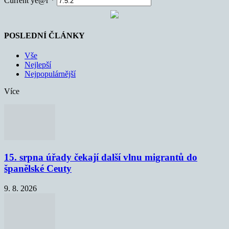
Current ye@r
*
POSLEDNÍ ČLÁNKY
Vše
Nejlepší
Nejpopulárnější
Více
15. srpna úřady čekají další vlnu migrantů do
španělské Ceuty
9. 8. 2026