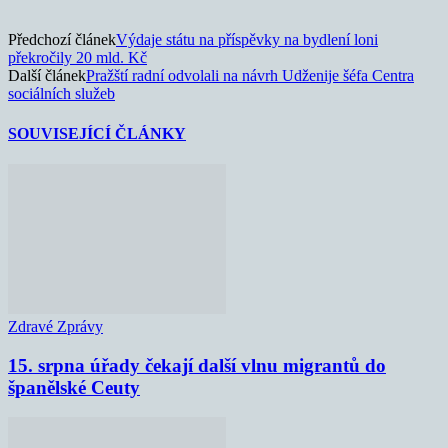
Předchozí článek
Výdaje státu na příspěvky na bydlení loni
překročily 20 mld. Kč
Další článek
Pražští radní odvolali na návrh Udženije šéfa Centra
sociálních služeb
SOUVISEJÍCÍ ČLÁNKY
Zdravé Zprávy
15. srpna úřady čekají další vlnu migrantů do
španělské Ceuty