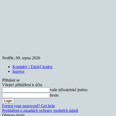
Neděle, 09. srpna 2026
Kontakty / Etický kodex
Inzerce
Přihlásit se
Vítejte! přihlášení k účtu
vaše uživatelské jméno
heslo
Forgot your password? Get help
Prohlášení o zásadách ochrany osobních údajů
Obnova hesla