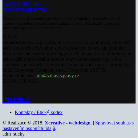
+420 606 831 394
info@zdravezpravy.cz
Obsah serveru je chráněn autorským právem. Jakékoli jeho užití včetně
publikování nebo jiného šíření je zakázáno bez předchozího písemného
souhlasu Copywrite Company s.r.o.
O NÁS
ZdraveZpravy.cz
přinášejí informace ze zdravotnictví, zdravotní
péče a zdravého životního stylu s přesahem do sociální politiky.
Provozovatelem serveru je Copywrite Company s.r.o. Publikování
nebo další šíření obsahu serveru www.zdravezpravy.cz je bez
souhlasu společnosti Copywrite Company zakázáno. Copyright [c]
2020 Copywrite Company s.r.o. / Copyright [c] ČTK.
Kontaktujte nás:
info@zdravezpravy.cz
SLEDUJTE NÁS
INZERCE
Kontakty / Etický kodex
© Realizace © 2018,
Xcreative - webdesign
. |
Spravovat souhlas s
nastavením osobních údajů
.
adm_sticky