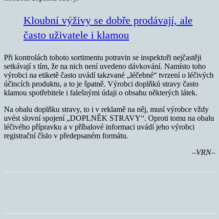
Kloubní výživy se dobře prodávají, ale
často uživatele i klamou
Při kontrolách tohoto sortimentu potravin se inspektoři nejčastěji
setkávají s tím, že na nich není uvedeno dávkování. Namísto toho
výrobci na etiketě často uvádí takzvané „léčebné“ tvrzení o léčivých
účincích produktu, a to je špatně. Výrobci doplňků stravy často
klamou spotřebitele i falešnými údaji o obsahu některých látek.
Na obalu doplňku stravy, to i v reklamě na něj, musí výrobce vždy
uvést slovní spojení „DOPLNĚK STRAVY“. Oproti tomu na obalu
léčivého přípravku a v příbalové informaci uvádí jeho výrobci
registrační číslo v předepsaném formátu.
–VRN–