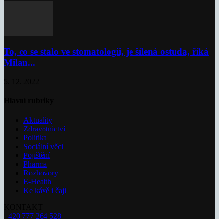
To, co se stalo ve stomatologii, je šílená ostuda, říká
Milan...
5. 12. 2022
Hlavní rubriky
Aktuality
Zdravotnictví
Politika
Sociální věci
Pojištění
Pharma
Rozhovory
E-Health
Ke kávě i čaji
KONTAKT
+420 777 264 528