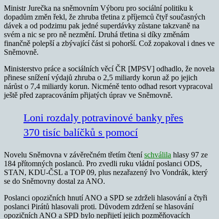
Ministr Jurečka na sněmovním Výboru pro sociální politiku k
dopadům změn řekl, že zhruba třetina z příjemců čtyř současných
dávek a od podzimu pak jedné superdávky zůstane takzvaně na
svém a nic se pro ně nezmění. Druhá třetina si díky změnám
finančně polepší a zbývající část si pohorší. Což zopakoval i dnes ve
Sněmovně.
Ministerstvo práce a sociálních věcí ČR [MPSV] odhadlo, že novela
přinese snížení výdajů zhruba o 2,5 miliardy korun až po jejich
nárůst o 7,4 miliardy korun. Nicméně tento odhad resort vypracoval
ještě před zapracováním přijatých úprav ve Sněmovně.
Loni rozdaly potravinové banky přes
370 tisíc balíčků s pomocí
Novelu Sněmovna v závěrečném třetím čte
ní
schválila
hlasy
97 ze
184 přítomných poslanců. Pro zvedli ruku vládní poslanci ODS,
STAN, KDU-ČSL a TOP 09, plus nezařazený Ivo Vondrák, který
se do Sněmovny dostal za ANO.
Poslanci opozičních hnutí ANO a SPD se zdrželi hlasování a čtyři
poslanci Pirátů hlasovali proti. Důvodem zdržení se hlasování
opozičních ANO a SPD bylo nepřijetí jejich pozměňovacích