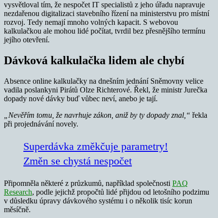
vysvětloval tím, že nespočet IT specialistů z jeho úřadu napravuje
nezdařenou digitalizaci stavebního řízení na ministerstvu pro místní
rozvoj. Tedy nemají mnoho volných kapacit. S webovou
kalkulačkou ale mohou lidé počítat, tvrdil bez přesnějšího termínu
jejího otevření.
Dávková kalkulačka lidem ale chybí
Absence online kalkulačky na dnešním jednání Sněmovny velice
vadila poslankyni Pirátů Olze Richterové. Řekl, že ministr Jurečka
dopady nové dávky buď vůbec neví, anebo je tají.
„Nevěřím tomu, že navrhuje zákon, aniž by ty dopady znal,“
řekla
při projednávání novely.
Superdávka změkčuje parametry!
Změn se chystá nespočet
Připomněla některé z průzkumů, například společnosti
PAQ
Research
, podle jejichž propočtů lidé přijdou od letošního podzimu
v důsledku úpravy dávkového systému i o několik tisíc korun
měsíčně.