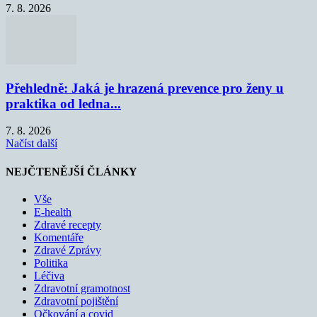
7. 8. 2026
Přehledně: Jaká je hrazená prevence pro ženy u
praktika od ledna...
7. 8. 2026
Načíst další
NEJČTENĚJŠÍ ČLÁNKY
Vše
E-health
Zdravé recepty
Komentáře
Zdravé Zprávy
Politika
Léčiva
Zdravotní gramotnost
Zdravotní pojištění
Očkování a covid