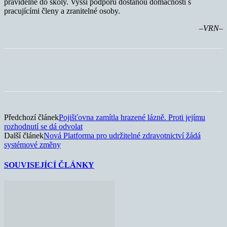
pravidelně do školy. Vyšší podporu dostanou domácnosti s
pracujícími členy a zranitelné osoby.
–VRN–
Předchozí článek
Pojišťovna zamítla hrazené lázně. Proti jejímu
rozhodnutí se dá odvolat
Další článek
Nová Platforma pro udržitelné zdravotnictví žádá
systémové změny
SOUVISEJÍCÍ ČLÁNKY