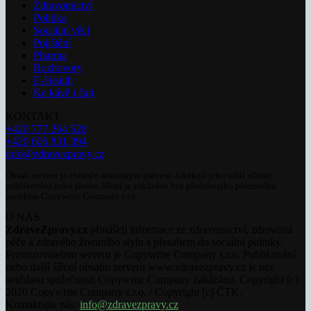
Zdravotnictví
Politika
Sociální věci
Pojištění
Pharma
Rozhovory
E-Health
Ke kávě i čaji
KONTAKT
+420 777 264 528
+420 606 831 394
info@zdravezpravy.cz
Obsah serveru je chráněn autorským právem. Jakékoli jeho užití včetně
publikování nebo jiného šíření je zakázáno bez předchozího písemného
souhlasu Copywrite Company s.r.o.
O NÁS
ZdraveZpravy.cz
přinášejí informace ze zdravotnictví, zdravotní
péče a zdravého životního stylu s přesahem do sociální politiky.
Provozovatelem serveru je Copywrite Company s.r.o. Publikování
nebo další šíření obsahu serveru www.zdravezpravy.cz je bez
souhlasu společnosti Copywrite Company zakázáno. Copyright [c]
2020 Copywrite Company s.r.o. / Copyright [c] ČTK.
Kontaktujte nás:
info@zdravezpravy.cz