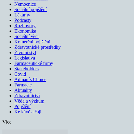
Nemocnice
Sociální pojištění
Lékárny
Podcasty
Rozhovory
Ekonomika
Sociální věci
Komerční pojištění
Zdravotnické prostředky
Životní styl
Legislativa
Farmaceutické firmy
Stakeholders
Covid
Adman´s Choice
Farmacie
Aktuality
Zdravotnictví
Věda a výzkum
Pojištění
Ke kávě a čaji
Více