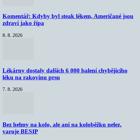
Komentář: Kdyby byl steak lékem, Američané jsou
zdraví jako řípa
8. 8. 2026
Lékárny dostaly dalších 6 000 balení chybějícího
léku na rakovinu prsu
7. 8. 2026
Bez helmy na kolo, ale ani na koloběžku nelez,
varuje BESIP