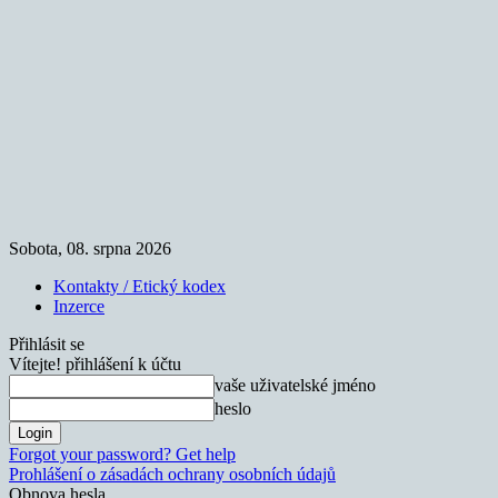
Sobota, 08. srpna 2026
Kontakty / Etický kodex
Inzerce
Přihlásit se
Vítejte! přihlášení k účtu
vaše uživatelské jméno
heslo
Forgot your password? Get help
Prohlášení o zásadách ochrany osobních údajů
Obnova hesla