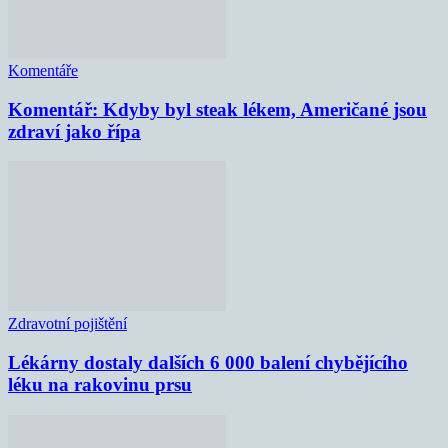
Komentáře
Komentář: Kdyby byl steak lékem, Američané jsou
zdraví jako řípa
Zdravotní pojištění
Lékárny dostaly dalších 6 000 balení chybějícího
léku na rakovinu prsu