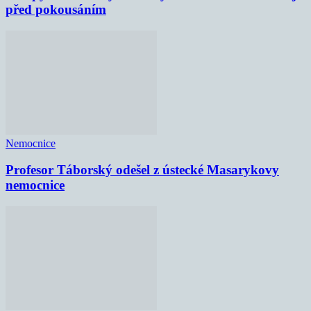
před pokousáním
Nemocnice
Profesor Táborský odešel z ústecké Masarykovy
nemocnice