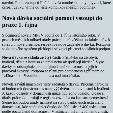
návrhů. Podle zástupců Pirátů novela mnohé skupiny obyvatel, které
čerpají dávky, vrhne do ještě komplikovanějších podmínek.
Nová dávka sociální pomoci vstoupí do
praxe 1. října
S účinností novely MPSV počítá od 1. října letošního roku. V
prvních měsících odbaví úřady práce, které většinu sociálních dávek
spravují, nové příjemce, respektive nové žadatele o dávku. Postupně
se do nového systému překlopí i stávající příjemci sociálních podpor.
Nová dávka se skládá ze čtyř částí:
Příspěvku na živobytí,
bydlení, děti a z bonusu za práci nebo alespoň její hledání. Výše
dávky se odstupňuje podle příjmu členů domácnosti a jejich
pracovní aktivity. Podpora se různí pro domácnosti s příjmem do
1,43násobku životního minima a nad tuto částku.
Novela zavádí majetkové testy žadatelů o dávku. Přičemž nárok na
ni budou mít domácnosti s nanejvýš dvěma nemovitostmi k bydlení.
A každý dospělý v domácnosti může mít jedno vozidlo. Údaje si
úřady práce zkontrolují v registru vozidel a na katastru nemovitostí.
Stejně tak budou úřady nahlížet na stavy bankovních účtů členů
domácností, kde smějí držet částky do 200 tisíc až 400 tisíc korun
podle počtu členů domácnosti. Vlastnictví jiných typů nemovitostí,