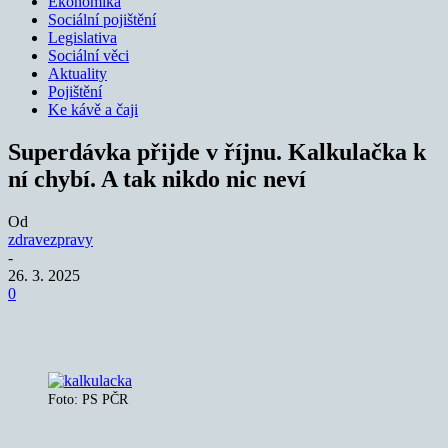
Ekonomika
Sociální pojištění
Legislativa
Sociální věci
Aktuality
Pojištění
Ke kávě a čaji
Superdávka přijde v říjnu. Kalkulačka k
ní chybí. A tak nikdo nic neví
Od
zdravezpravy
-
26. 3. 2025
0
Foto: PS PČR