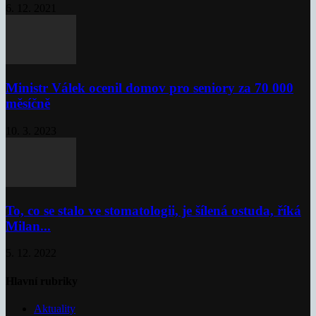
6. 12. 2021
Ministr Válek ocenil domov pro seniory za 70 000
měsíčně
10. 3. 2023
To, co se stalo ve stomatologii, je šílená ostuda, říká
Milan...
5. 12. 2022
Hlavní rubriky
Aktuality