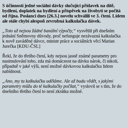
S účinností jedné sociální dávky slučující přídavek na dítě,
bydlení, doplatek na bydlení a příspěvek na živobytí se počítá
od října. Poslanci dnes [26.3.] novelu schválili ve 3. čtení. Lidem
ale stále chybí alespoň zevrubná kalkulačka dávek.
„Toto už nejsou žádné banální výpočty,“
vysvětlil při dnešním
jednání Sněmovny důvody, proč nefunguje nezávazná kalkulačka
k nově zaváděné dávce, ministr práce a sociálních věcí Marian
Jurečka [KDU-ČSL]
Řekl, že do třetího čtení, kdy nejsou jasně známé parametry pro
nasimulování toho, zda má domácnost na dávku nárok, či nikoli,
případně v jaké výši, není možné dávkovou kalkulačku lidem
nabídnout.
„Ano, my tu kalkulačku uděláme. Ale až budu vědět, s jakými
parametry můžu do té kalkulačky počítat,“
vyslovil se s tím, že do
dnešního třetího čtení to není zkrátka možné.