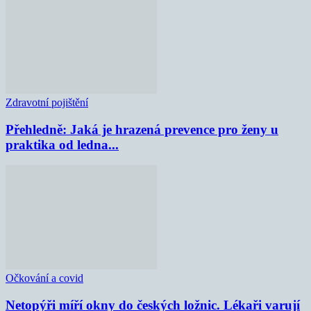
Zdravotní pojištění
Přehledně: Jaká je hrazená prevence pro ženy u
praktika od ledna...
Očkování a covid
Netopýři míří okny do českých ložnic. Lékaři varují