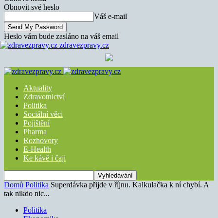
Obnovit své heslo
Váš e-mail
Heslo vám bude zasláno na váš email
zdravezpravy.cz
Aktuality
Zdravotnictví
Politika
Sociální věci
Pojištění
Pharma
Rozhovory
E-Health
Ke kávě i čaji
Domů
Politika
Superdávka přijde v říjnu. Kalkulačka k ní chybí. A
tak nikdo nic...
Politika