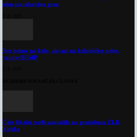
léku na rakovinu prsu
7. 8. 2026
Bez helmy na kolo, ale ani na koloběžku nelez,
varuje BESIP
7. 8. 2026
NEJDISKUTOVANĚJŠÍ ČLÁNKY
Část lékařů tvrdě zaútočila na prezidenta ČLK
Kubka