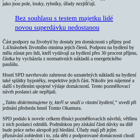
jako jsou pole, louky, rybníky, úřady nezjišťují.
Bez souhlasu s testem majetku lidé
novou superdávku nedostanou
Část podpory na živobytí by dostaly jen domácnosti s příjmy pod
1,43násobek životního minima jejich členů. Podpora na bydlení by
měla zůstat pro lidi, kteří vydávají za bydlení přes 30 procent příjmu,
částka by vycházela z normativních nákladů a energetického
paušálu.
Hnutí SPD navrhovalo zahrnout do uznatelných nákladů na bydlení
také splátky hypotéky, respektive jejich část. Nikoliv jen nájemné a
další s bydlením spojené výdaje domácností. Tento pozměňovací
návrh poslanci ale nepřijali.
„Takto diskriminujeme ty, kteří se snaží o vlastní bydlení,“
uvedl při
jednání předseda hnutí Tomio Okamura.
SPD podalo k novele celkem třináct pozměňovacích návrhů, většinu
z nich poslanci odmítli. Podmínkou pro získání části dávky na dítě
bude práce nebo alespoň její hledání. Úřady mají při jejím
přiznávání zohlednit i to, zda děti z podporované domácnosti chodí