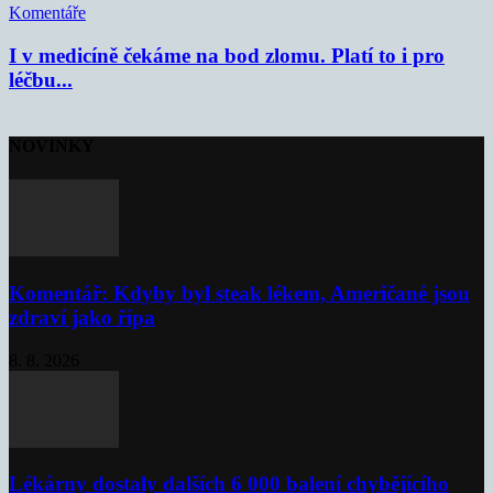
Komentáře
I v medicíně čekáme na bod zlomu. Platí to i pro
léčbu...
NOVINKY
Komentář: Kdyby byl steak lékem, Američané jsou
zdraví jako řípa
8. 8. 2026
Lékárny dostaly dalších 6 000 balení chybějícího