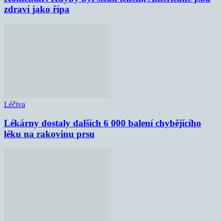
zdraví jako řípa
Léčiva
Lékárny dostaly dalších 6 000 balení chybějícího
léku na rakovinu prsu