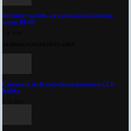
Bez helmy na kolo, ale ani na koloběžku nelez,
varuje BESIP
7. 8. 2026
NEJDISKUTOVANĚJŠÍ ČLÁNKY
Část lékařů tvrdě zaútočila na prezidenta ČLK
Kubka
6. 12. 2021