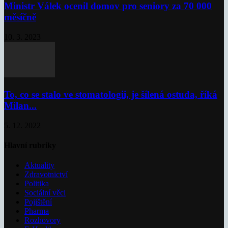
Ministr Válek ocenil domov pro seniory za 70 000
měsíčně
10. 3. 2023
To, co se stalo ve stomatologii, je šílená ostuda, říká
Milan...
5. 12. 2022
Hlavní rubriky
Aktuality
Zdravotnictví
Politika
Sociální věci
Pojištění
Pharma
Rozhovory