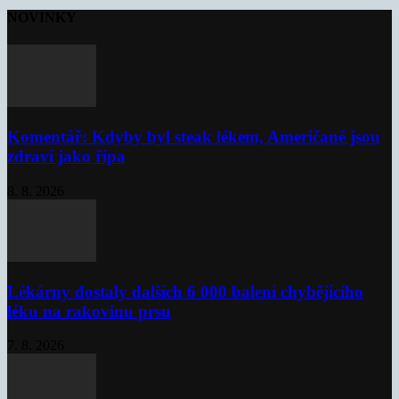
NOVINKY
Komentář: Kdyby byl steak lékem, Američané jsou
zdraví jako řípa
8. 8. 2026
Lékárny dostaly dalších 6 000 balení chybějícího
léku na rakovinu prsu
7. 8. 2026