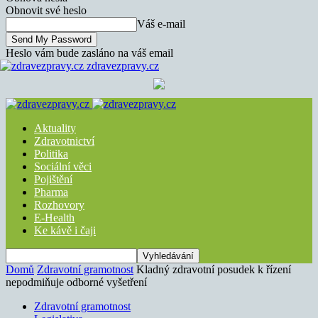
Obnovit své heslo
Váš e-mail
Heslo vám bude zasláno na váš email
zdravezpravy.cz
Aktuality
Zdravotnictví
Politika
Sociální věci
Pojištění
Pharma
Rozhovory
E-Health
Ke kávě i čaji
Domů
Zdravotní gramotnost
Kladný zdravotní posudek k řízení
nepodmiňuje odborné vyšetření
Zdravotní gramotnost