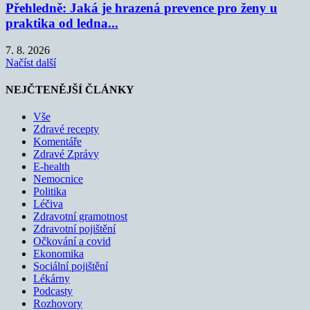
Přehledně: Jaká je hrazená prevence pro ženy u
praktika od ledna...
7. 8. 2026
Načíst další
NEJČTENĚJŠÍ ČLÁNKY
Vše
Zdravé recepty
Komentáře
Zdravé Zprávy
E-health
Nemocnice
Politika
Léčiva
Zdravotní gramotnost
Zdravotní pojištění
Očkování a covid
Ekonomika
Sociální pojištění
Lékárny
Podcasty
Rozhovory