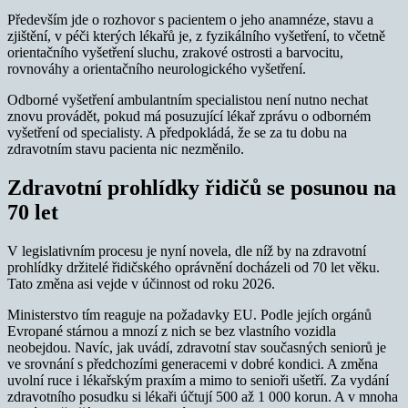
Především jde o rozhovor s pacientem o jeho anamnéze, stavu a
zjištění, v péči kterých lékařů je, z fyzikálního vyšetření, to včetně
orientačního vyšetření sluchu, zrakové ostrosti a barvocitu,
rovnováhy a orientačního neurologického vyšetření.
Odborné vyšetření ambulantním specialistou není nutno nechat
znovu provádět, pokud má posuzující lékař zprávu o odborném
vyšetření od specialisty. A předpokládá, že se za tu dobu na
zdravotním stavu pacienta nic nezměnilo.
Zdravotní prohlídky řidičů se posunou na
70 let
V legislativním procesu je nyní novela, dle níž by na zdravotní
prohlídky držitelé řidičského oprávnění docházeli od 70 let věku.
Tato změna asi vejde v účinnost od roku 2026.
Ministerstvo tím reaguje na požadavky EU. Podle jejích orgánů
Evropané stárnou a mnozí z nich se bez vlastního vozidla
neobejdou. Navíc, jak uvádí, zdravotní stav současných seniorů je
ve srovnání s předchozími generacemi v dobré kondici. A změna
uvolní ruce i lékařským praxím a mimo to senioři ušetří. Za vydání
zdravotního posudku si lékaři účtují 500 až 1 000 korun. A v mnoha