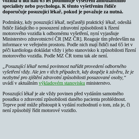
vozidla u lidí nad 65 let podmiňuje vyšetření ambulantního
specialisty nebo psychologa. K těmto vyšetřením řidiče
doporučuje posuzující lékař, pokud je považuje za nutná.
Podmínky, kdy posuzující lékař, nejčastěji praktický lékař, odesílá
řidiče žádajícího o posouzení zdravotní způsobilosti k řízení
motorového vozidla k odbornému vyšetření, nyní vyjasňuje
Ministerstvo zdravotnictví ČR [MZ ČR]. Reaguje tím především na
informace ve veřejném prostoru. Podle nich mají řidiči nad 65 let v
péči kardiologa dokládat vždy i jeho stanovisko k způsobilosti řízení
motorového vozidla. Podle MZ ČR tomu tak ale není.
„Posuzující lékař nemá povinnost nařídit provedení odborného
vyšetření vždy. Ale jen v těch případech, kdy dospěje k závěru, že je
nezbytné pro zjištění zdravotní způsobilosti posuzované osoby,“
uvádí v aktuálním
výkladovém stanovisku
ministerstvo.
Posuzující lékař je ale vždy povinen před vydáním samotného
posudku o zdravotní způsobilosti daného pacienta prohlédnout.
Teprve poté může přistoupit k vydání rozhodnutí o tom, zda je, či
není způsobilý řídit motorové vozidlo.