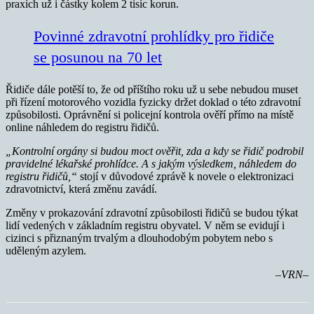
praxích už i částky kolem 2 tisíc korun.
Povinné zdravotní prohlídky pro řidiče
se posunou na 70 let
Řidiče dále potěší to, že od příštího roku už u sebe nebudou muset
při řízení motorového vozidla fyzicky držet doklad o této zdravotní
způsobilosti. Oprávnění si policejní kontrola ověří přímo na místě
online náhledem do registru řidičů.
„Kontrolní orgány si budou moct ověřit, zda a kdy se řidič podrobil
pravidelné lékařské prohlídce. A s jakým výsledkem, náhledem do
registru řidičů,“
stojí v důvodové zprávě k novele o elektronizaci
zdravotnictví, která změnu zavádí.
Změny v prokazování zdravotní způsobilosti řidičů se budou týkat
lidí vedených v základním registru obyvatel. V něm se evidují i
cizinci s přiznaným trvalým a dlouhodobým pobytem nebo s
uděleným azylem.
–VRN–