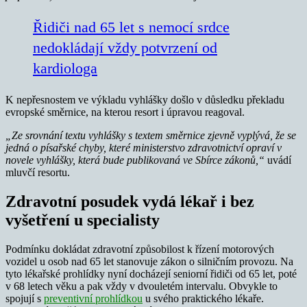
Řidiči nad 65 let s nemocí srdce
nedokládají vždy potvrzení od
kardiologa
K nepřesnostem ve výkladu vyhlášky došlo v důsledku překladu
evropské směrnice, na kterou resort i úpravou reagoval.
„Ze srovnání textu vyhlášky s textem směrnice zjevně vyplývá, že se
jedná o písařské chyby, které ministerstvo zdravotnictví opraví v
novele vyhlášky, která bude publikovaná ve Sbírce zákonů,“
uvádí
mluvčí resortu.
Zdravotní posudek vydá lékař i bez
vyšetření u specialisty
Podmínku dokládat zdravotní způsobilost k řízení motorových
vozidel u osob nad 65 let stanovuje zákon o silničním provozu. Na
tyto lékařské prohlídky nyní docházejí seniorní řidiči od 65 let, poté
v 68 letech věku a pak vždy v dvouletém intervalu. Obvykle to
spojují s
preventivní prohlídkou
u svého praktického lékaře.