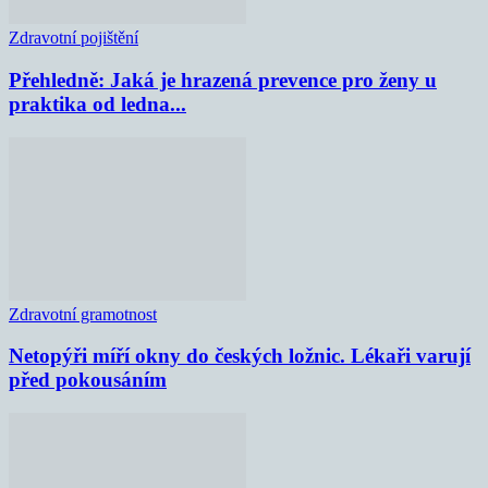
Zdravotní pojištění
Přehledně: Jaká je hrazená prevence pro ženy u
praktika od ledna...
Zdravotní gramotnost
Netopýři míří okny do českých ložnic. Lékaři varují
před pokousáním