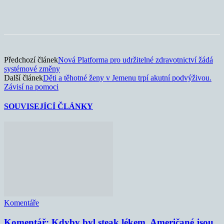
Předchozí článek
Nová Platforma pro udržitelné zdravotnictví žádá
systémové změny
Další článek
Děti a těhotné ženy v Jemenu trpí akutní podvýživou.
Závisí na pomoci
SOUVISEJÍCÍ ČLÁNKY
Komentáře
Komentář: Kdyby byl steak lékem, Američané jsou