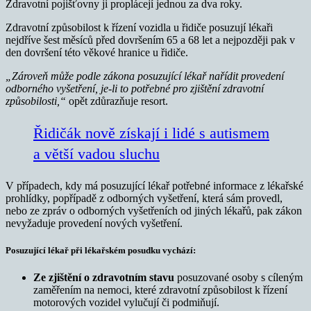
Zdravotní pojišťovny ji proplácejí jednou za dva roky.
Zdravotní způsobilost k řízení vozidla u řidiče posuzují lékaři
nejdříve šest měsíců před dovršením 65 a 68 let a nejpozději pak v
den dovršení této věkové hranice u řidiče.
„Zároveň může podle zákona posuzující lékař nařídit provedení
odborného vyšetření, je-li to potřebné pro zjištění zdravotní
způsobilosti,“
opět zdůrazňuje resort.
Řidičák nově získají i lidé s autismem
a větší vadou sluchu
V případech, kdy má posuzující lékař potřebné informace z lékařské
prohlídky, popřípadě z odborných vyšetření, která sám provedl,
nebo ze zpráv o odborných vyšetřeních od jiných lékařů, pak zákon
nevyžaduje provedení nových vyšetření.
Posuzující lékař při lékařském posudku vychází:
Ze zjištění o zdravotním stavu
posuzované osoby s cíleným
zaměřením na nemoci, které zdravotní způsobilost k řízení
motorových vozidel vylučují či podmiňují.