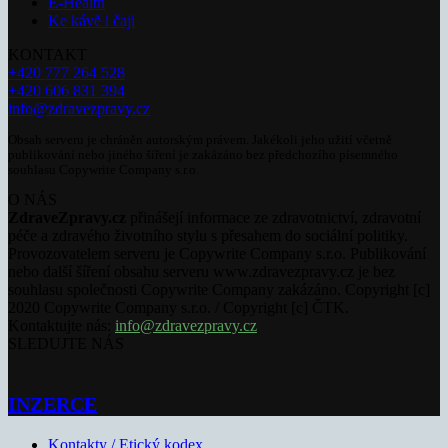
E-Health
Ke kávě i čaji
KONTAKT
+420 777 264 528
+420 606 831 394
info@zdravezpravy.cz
Obsah serveru je chráněn autorským právem. Jakékoli jeho užití včetně
publikování nebo jiného šíření je zakázáno bez předchozího písemného
souhlasu Copywrite Company s.r.o.
O NÁS
ZdraveZpravy.cz
přinášejí informace ze zdravotnictví, zdravotní
péče a zdravého životního stylu s přesahem do sociální politiky.
Provozovatelem serveru je Copywrite Company s.r.o. Publikování
nebo další šíření obsahu serveru www.zdravezpravy.cz je bez
souhlasu společnosti Copywrite Company zakázáno. Copyright [c]
2020 Copywrite Company s.r.o. / Copyright [c] ČTK.
Kontaktujte nás:
info@zdravezpravy.cz
SLEDUJTE NÁS
INZERCE
Kontakty / Etický kodex