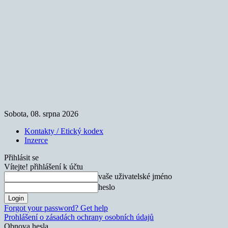
Sobota, 08. srpna 2026
Kontakty / Etický kodex
Inzerce
Přihlásit se
Vítejte! přihlášení k účtu
vaše uživatelské jméno
heslo
Forgot your password? Get help
Prohlášení o zásadách ochrany osobních údajů
Obnova hesla