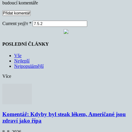
budoucí komentáře
Current ye@r
*
POSLEDNÍ ČLÁNKY
Vše
Nejlepší
Nejpopulárnější
Více
Komentář: Kdyby byl steak lékem, Američané jsou
zdraví jako řípa
8. 8. 2026