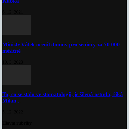
Kubka
6. 12. 2021
Ministr Válek ocenil domov pro seniory za 70 000
měsíčně
10. 3. 2023
To, co se stalo ve stomatologii, je šílená ostuda, říká
Milan...
5. 12. 2022
Hlavní rubriky