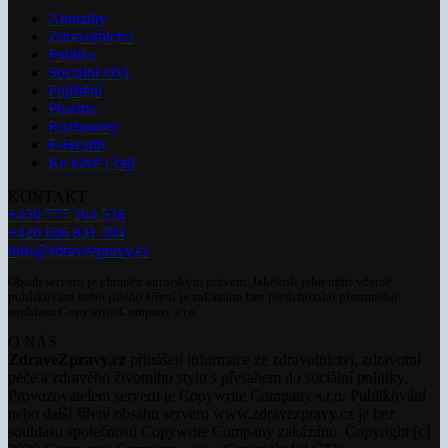
Aktuality
Zdravotnictví
Politika
Sociální věci
Pojištění
Pharma
Rozhovory
E-Health
Ke kávě i čaji
KONTAKT
+420 777 264 528
+420 606 831 394
info@zdravezpravy.cz
Obsah serveru je chráněn autorským právem. Jakékoli jeho užití včetně
publikování nebo jiného šíření je zakázáno bez předchozího písemného
souhlasu Copywrite Company s.r.o.
O NÁS
ZdraveZpravy.cz
přinášejí informace ze zdravotnictví, zdravotní
péče a zdravého životního stylu s přesahem do sociální politiky.
Provozovatelem serveru je Copywrite Company s.r.o. Publikování
nebo další šíření obsahu serveru www.zdravezpravy.cz je bez
souhlasu společnosti Copywrite Company zakázáno. Copyright [c]