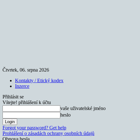
Čtvrtek, 06. srpna 2026
Kontakty / Etický kodex
Inzerce
Přihlásit se
Vítejte! přihlášení k účtu
vaše uživatelské jméno
heslo
Forgot your password? Get help
Prohlášení o zásadách ochrany osobních údajů
Obnova hesla