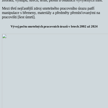
žebříků, výstupů, střech, teras, plošin a ostatních vyvýšených míst.
Mezi třetí nejčastější zdroj smrtelného pracovního úrazu patří
manipulace s břemeny, materiály a předměty přemísťovanými na
pracovišti [šest úmrtí].
Vývoj počtu smrtelných pracovních úrazů v letech 2002 až 2024