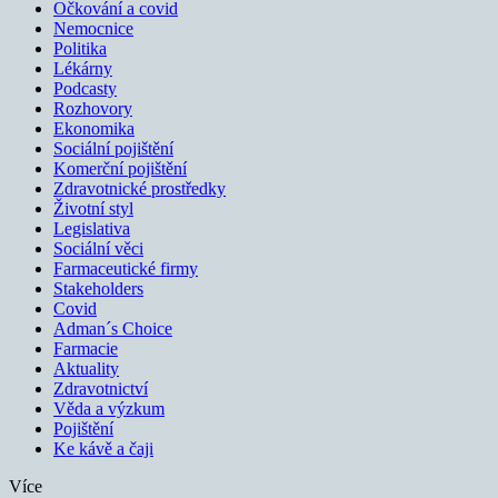
Očkování a covid
Nemocnice
Politika
Lékárny
Podcasty
Rozhovory
Ekonomika
Sociální pojištění
Komerční pojištění
Zdravotnické prostředky
Životní styl
Legislativa
Sociální věci
Farmaceutické firmy
Stakeholders
Covid
Adman´s Choice
Farmacie
Aktuality
Zdravotnictví
Věda a výzkum
Pojištění
Ke kávě a čaji
Více