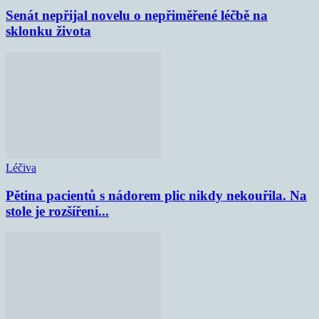
Senát nepřijal novelu o nepřiměřené léčbě na
sklonku života
Léčiva
Pětina pacientů s nádorem plic nikdy nekouřila. Na
stole je rozšíření...