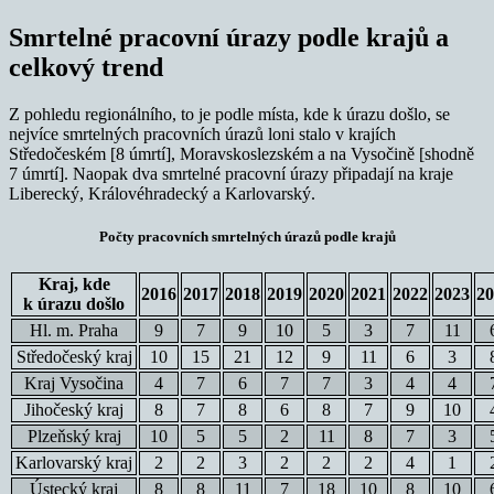
Smrtelné pracovní úrazy podle krajů a
celkový trend
Z pohledu regionálního, to je podle místa, kde k úrazu došlo, se
nejvíce smrtelných pracovních úrazů loni stalo v krajích
Středočeském [8 úmrtí], Moravskoslezském a na Vysočině [shodně
7 úmrtí]. Naopak dva smrtelné pracovní úrazy připadají na kraje
Liberecký, Královéhradecký a Karlovarský.
Počty pracovních smrtelných úrazů podle krajů
Kraj, kde
2016
2017
2018
2019
2020
2021
2022
2023
20
k úrazu došlo
Hl. m. Praha
9
7
9
10
5
3
7
11
Středočeský kraj
10
15
21
12
9
11
6
3
Kraj Vysočina
4
7
6
7
7
3
4
4
Jihočeský kraj
8
7
8
6
8
7
9
10
Plzeňský kraj
10
5
5
2
11
8
7
3
Karlovarský kraj
2
2
3
2
2
2
4
1
Ústecký kraj
8
8
11
7
18
10
8
10