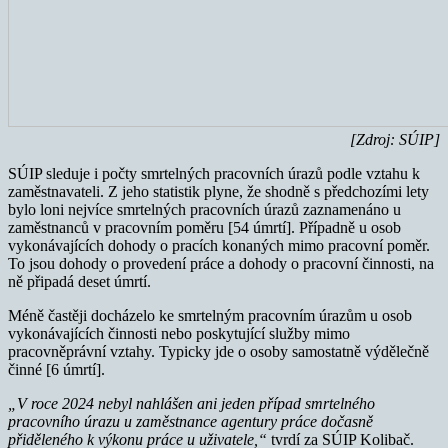
[Zdroj: SÚIP]
SÚIP sleduje i počty smrtelných pracovních úrazů podle vztahu k
zaměstnavateli. Z jeho statistik plyne, že shodně s předchozími lety
bylo loni nejvíce smrtelných pracovních úrazů zaznamenáno u
zaměstnanců v pracovním poměru [54 úmrtí]. Případně u osob
vykonávajících dohody o pracích konaných mimo pracovní poměr.
To jsou dohody o provedení práce a dohody o pracovní činnosti, na
ně připadá deset úmrtí.
Méně častěji docházelo ke smrtelným pracovním úrazům u osob
vykonávajících činnosti nebo poskytující služby mimo
pracovněprávní vztahy. Typicky jde o osoby samostatně výdělečně
činné [6 úmrtí].
„V roce 2024 nebyl nahlášen ani jeden případ smrtelného
pracovního úrazu u zaměstnance agentury práce dočasně
přiděleného k výkonu práce u uživatele,“
tvrdí za SÚIP Kolibač.