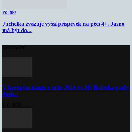
Politika
Juchelka zvažuje vyšší příspěvek na péči 4+. Jasno
má být do...
NOVINKY
V korupční kauze z roku 2018 ve FN Bulovka padly
další...
6. 8. 2026