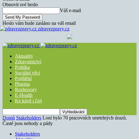
Obnovit své heslo
Váš e-mail
Heslo vám bude zasláno na váš email
zdravezpravy.cz
Aktuality
Zdravotnictví
Politika
Sociální věci
Pojištění
Pharma
Rozhovory
E-Health
Ke kávě i čaji
Domů
Stakeholders
Loni bylo 70 pracovních smrtelných úrazů.
Časté jsou nehody a pády
Stakeholders