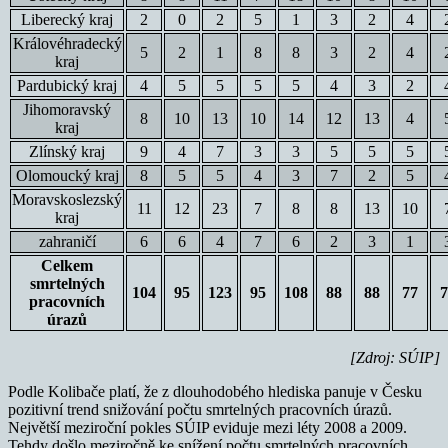
Liberecký kraj
2
0
2
5
1
3
2
4
Královéhradecký
5
2
1
8
8
3
2
4
kraj
Pardubický kraj
4
5
5
5
5
4
3
2
Jihomoravský
8
10
13
10
14
12
13
4
kraj
Zlínský kraj
9
4
7
3
3
5
5
5
Olomoucký kraj
8
5
5
4
3
7
2
5
Moravskoslezský
11
12
23
7
8
8
13
10
kraj
zahraničí
6
6
4
7
6
2
3
1
Celkem
smrtelných
104
95
123
95
108
88
88
77
7
pracovních
úrazů
[Zdroj: SÚIP]
Podle Kolibače platí, že z dlouhodobého hlediska panuje v Česku
pozitivní trend snižování počtu smrtelných pracovních úrazů.
Největší meziroční pokles SÚIP eviduje mezi léty 2008 a 2009.
Tehdy došlo meziročně ke snížení počtu smrtelných pracovních