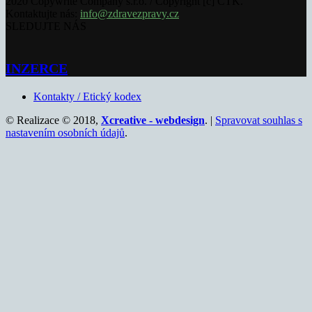
2020 Copywrite Company s.r.o. / Copyright [c] ČTK.
Kontaktujte nás:
info@zdravezpravy.cz
SLEDUJTE NÁS
INZERCE
Kontakty / Etický kodex
© Realizace © 2018,
Xcreative - webdesign
. |
Spravovat souhlas s
nastavením osobních údajů
.