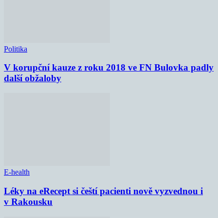
Politika
V korupční kauze z roku 2018 ve FN Bulovka padly
další obžaloby
E-health
Léky na eRecept si čeští pacienti nově vyzvednou i
v Rakousku