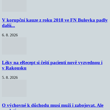
V korupční kauze z roku 2018 ve FN Bulovka padly
další...
6. 8. 2026
Léky na eRecept si čeští pacienti nově vyzvednou i
v Rakousku
5. 8. 2026
O výchovné k důchodu musí muži i zabojovat. Ale