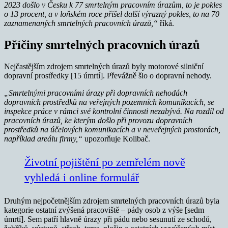
2023 došlo v Česku k 77 smrtelným pracovním úrazům, to je pokles
o 13 procent, a v loňském roce přišel další výrazný pokles, to na 70
zaznamenaných smrtelných pracovních úrazů,“
říká.
Příčiny smrtelných pracovních úrazů
Nejčastějším zdrojem smrtelných úrazů byly motorové silniční
dopravní prostředky [15 úmrtí]. Převážně šlo o dopravní nehody.
„Smrtelnými pracovními úrazy při dopravních nehodách
dopravních prostředků na veřejných pozemních komunikacích, se
inspekce práce v rámci své kontrolní činnosti nezabývá. Na rozdíl od
pracovních úrazů, ke kterým došlo při provozu dopravních
prostředků na účelových komunikacích a v neveřejných prostorách,
například areálu firmy,“
upozorňuje Kolibač.
Životní pojištění po zemřelém nově
vyhledá i online formulář
Druhým nejpočetnějším zdrojem smrtelných pracovních úrazů byla
kategorie ostatní zvýšená pracoviště – pády osob z výše [sedm
úmrtí]. Sem patří hlavně úrazy při pádu nebo sesunutí ze schodů,