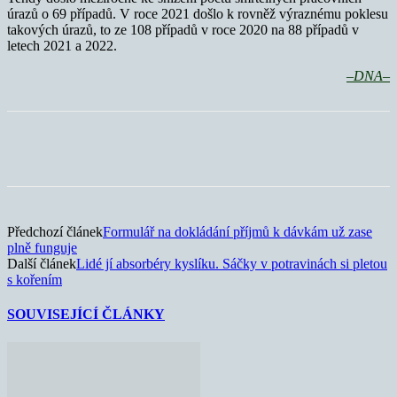
úrazů o 69 případů. V roce 2021 došlo k rovněž výraznému poklesu
takových úrazů, to ze 108 případů v roce 2020 na 88 případů v
letech 2021 a 2022.
–DNA–
Předchozí článek
Formulář na dokládání příjmů k dávkám už zase
plně funguje
Další článek
Lidé jí absorbéry kyslíku. Sáčky v potravinách si pletou
s kořením
SOUVISEJÍCÍ ČLÁNKY