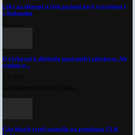
Léky na eRecept si čeští pacienti nově vyzvednou i
v Rakousku
5. 8. 2026
O výchovné k důchodu musí muži i zabojovat. Ale
vyplatí se...
5. 8. 2026
NEJDISKUTOVANĚJŠÍ ČLÁNKY
Část lékařů tvrdě zaútočila na prezidenta ČLK