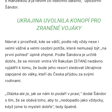
s manželkou a já nevím co všechno dalšího,“
upozornil
Šándor.
UKRAJINA UVOLNILA KONOPÍ PRO
ZRANĚNÉ VOJÁKY
Návrat z prostředí, kde se válčí, podle něj vždy nese i
velmi vážné a velmi osobní potíže, které nemusejí být „na
první pohled“ úplně zřejmé. Podle Šándora je určitě
dobře, že se ministr vnitra Vít Rakušan [STAN] nedávno
vyjádřil k tomu, že bude jeho resort sledovat Ukrajince
zapojené do války, kteří do Česka přijdou za svými
rodinami.
„Otázka ale je, jak se nám to podaří v praxi,“
dodal Šándor
s tím, že se obává toho, aby to „nedopadlo jako vždycky,
když jsme to mysleli dobře“, tedy špatně.