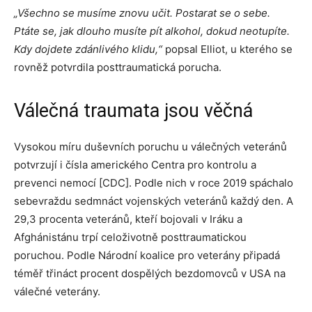
„Všechno se musíme znovu učit. Postarat se o sebe.
Ptáte se, jak dlouho musíte pít alkohol, dokud neotupíte.
Kdy dojdete zdánlivého klidu,“
popsal Elliot, u kterého se
rovněž potvrdila posttraumatická porucha.
Válečná traumata jsou věčná
Vysokou míru duševních poruchu u válečných veteránů
potvrzují i čísla amerického Centra pro kontrolu a
prevenci nemocí [CDC]. Podle nich v roce 2019 spáchalo
sebevraždu sedmnáct vojenských veteránů každý den. A
29,3 procenta veteránů, kteří bojovali v Iráku a
Afghánistánu trpí celoživotně posttraumatickou
poruchou. Podle Národní koalice pro veterány připadá
téměř třináct procent dospělých bezdomovců v USA na
válečné veterány.