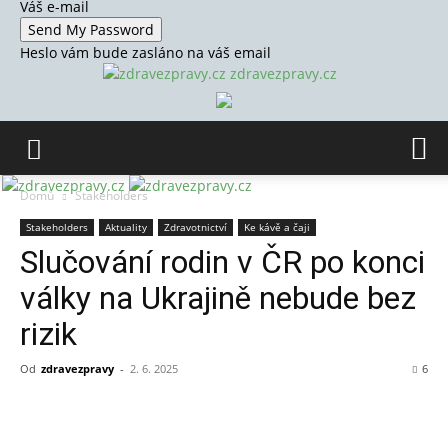
Váš e-mail
Heslo vám bude zasláno na váš email
zdravezpravy.cz
Domů
Stakeholders
Stakeholders
Aktuality
Zdravotnictví
Ke kávě a čaji
Slučování rodin v ČR po konci
války na Ukrajině nebude bez
rizik
Od
zdravezpravy
-
2. 6. 2025
6