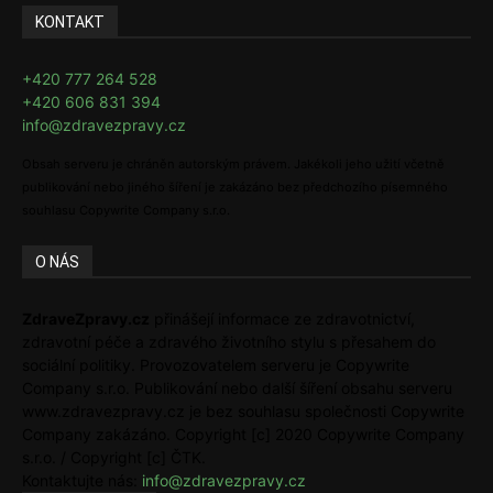
KONTAKT
+420 777 264 528
+420 606 831 394
info@zdravezpravy.cz
Obsah serveru je chráněn autorským právem. Jakékoli jeho užití včetně
publikování nebo jiného šíření je zakázáno bez předchozího písemného
souhlasu Copywrite Company s.r.o.
O NÁS
ZdraveZpravy.cz
přinášejí informace ze zdravotnictví,
zdravotní péče a zdravého životního stylu s přesahem do
sociální politiky. Provozovatelem serveru je Copywrite
Company s.r.o. Publikování nebo další šíření obsahu serveru
www.zdravezpravy.cz je bez souhlasu společnosti Copywrite
Company zakázáno. Copyright [c] 2020 Copywrite Company
s.r.o. / Copyright [c] ČTK.
Kontaktujte nás:
info@zdravezpravy.cz