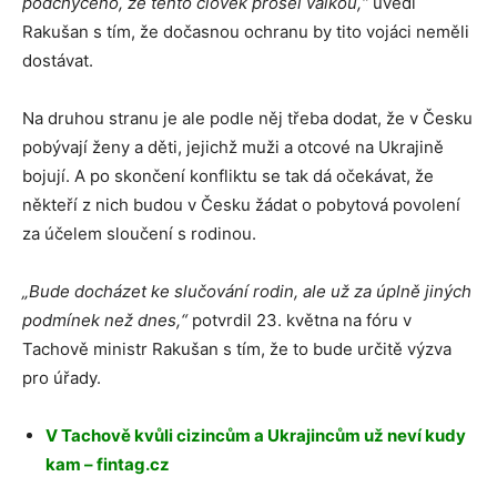
podchyceno, že tento člověk prošel válkou,“
uvedl
Rakušan s tím, že dočasnou ochranu by tito vojáci neměli
dostávat.
Na druhou stranu je ale podle něj třeba dodat, že v Česku
pobývají ženy a děti, jejichž muži a otcové na Ukrajině
bojují. A po skončení konfliktu se tak dá očekávat, že
někteří z nich budou v Česku žádat o pobytová povolení
za účelem sloučení s rodinou.
„Bude docházet ke slučování rodin, ale už za úplně jiných
podmínek než dnes,“
potvrdil 23. května na fóru v
Tachově ministr Rakušan s tím, že to bude určitě výzva
pro úřady.
V Tachově kvůli cizincům a Ukrajincům už neví kudy
kam – fintag.cz