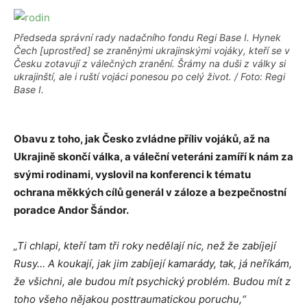
Předseda správní rady nadačního fondu Regi Base I. Hynek
Čech [uprostřed] se zraněnými ukrajinskými vojáky, kteří se v
Česku zotavují z válečných zranění. Šrámy na duši z války si
ukrajinští, ale i ruští vojáci ponesou po celý život. / Foto: Regi
Base I.
Obavu z toho, jak Česko zvládne příliv vojáků, až na
Ukrajině skončí válka, a váleční veteráni zamíří k nám za
svými rodinami, vyslovil na konferenci k tématu
ochrana měkkých cílů generál v záloze a bezpečnostní
poradce Andor Šándor.
„Ti chlapi, kteří tam tři roky nedělají nic, než že zabíjejí
Rusy… A koukají, jak jim zabíjejí kamarády, tak, já neříkám,
že všichni, ale budou mít psychický problém. Budou mít z
toho všeho nějakou posttraumatickou poruchu,“