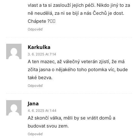
vlast a ta si zaslouží jejich péči. Nikdo jiný to za
ně neudělá, za ni se bijí a nás Čechů je dost.
Chápete ?🤷‍♀️
Odpověď
Karkulka
3. 6. 2025 At 7:14
A ten mazec, až válečný veterán zjistí, že má
zčita jasna o nějakého toho potomka víc, bude
také bezva.
Odpověď
Jana
4. 6. 2025 At 1:44
Až skončí válka, měli by se vrátit domů a
budovat svou zem.
Odpověď