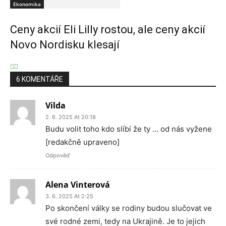
Ekonomika
Ceny akcií Eli Lilly rostou, ale ceny akcií
Novo Nordisku klesají
6 KOMENTÁŘE
Vilda
2. 6. 2025 At 20:18
Budu volit toho kdo slíbí že ty … od nás vyžene
[redakčně upraveno]
Odpověď
Alena Vinterová
3. 6. 2025 At 2:25
Po skončení války se rodiny budou slučovat ve
své rodné zemi, tedy na Ukrajině. Je to jejich