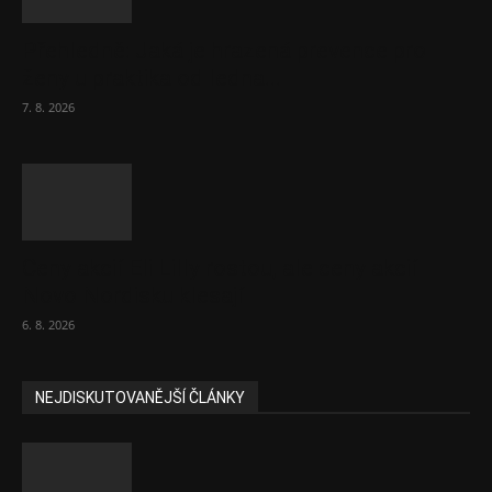
Přehledně: Jaká je hrazená prevence pro
ženy u praktika od ledna...
7. 8. 2026
Ceny akcií Eli Lilly rostou, ale ceny akcií
Novo Nordisku klesají
6. 8. 2026
NEJDISKUTOVANĚJŠÍ ČLÁNKY