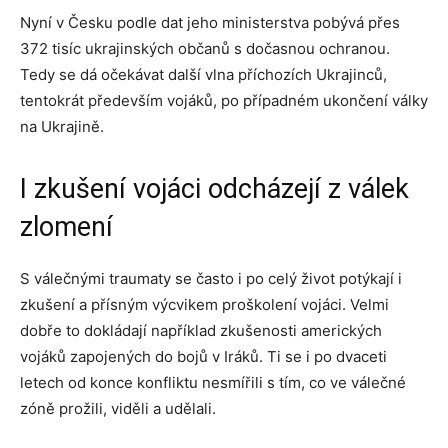
Nyní v Česku podle dat jeho ministerstva pobývá přes
372 tisíc ukrajinských občanů s dočasnou ochranou.
Tedy se dá očekávat další vlna příchozích Ukrajinců,
tentokrát především vojáků, po případném ukončení války
na Ukrajině.
I zkušení vojáci odcházejí z válek
zlomení
S válečnými traumaty se často i po celý život potýkají i
zkušení a přísným výcvikem proškolení vojáci. Velmi
dobře to dokládají například zkušenosti amerických
vojáků zapojených do bojů v Iráků. Ti se i po dvaceti
letech od konce konfliktu nesmířili s tím, co ve válečné
zóně prožili, viděli a udělali.