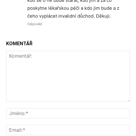
kdo se o ně bude starat, kdo jim a za co
poskytne lékařskou péči a kdo jim bude a z
čeho vyplácet invalidní důchod. Děkuji.
Odpověď
KOMENTÁŘ