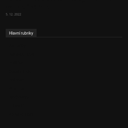
ostuda, říká Milan...
5. 12. 2022
Hlavní rubriky
Aktuality
Zdravotnictví
Politika
Sociální věci
Pojištění
Pharma
Rozhovory
E-Health
Ke kávě i čaji