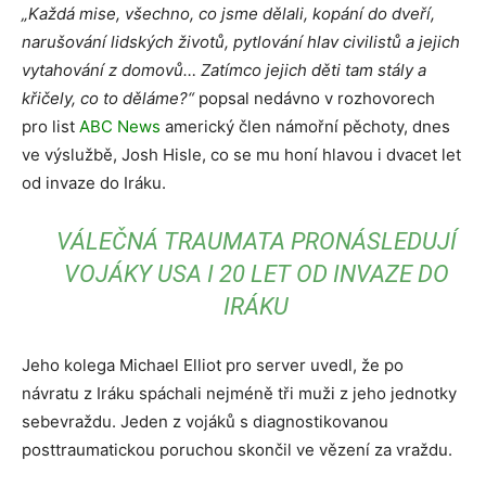
„Každá mise, všechno, co jsme dělali, kopání do dveří,
narušování lidských životů, pytlování hlav civilistů a jejich
vytahování z domovů… Zatímco jejich děti tam stály a
křičely, co to děláme?“
popsal nedávno v rozhovorech
pro list
ABC News
americký člen námořní pěchoty, dnes
ve výslužbě, Josh Hisle, co se mu honí hlavou i dvacet let
od invaze do Iráku.
VÁLEČNÁ TRAUMATA PRONÁSLEDUJÍ
VOJÁKY USA I 20 LET OD INVAZE DO
IRÁKU
Jeho kolega Michael Elliot pro server uvedl, že po
návratu z Iráku spáchali nejméně tři muži z jeho jednotky
sebevraždu. Jeden z vojáků s diagnostikovanou
posttraumatickou poruchou skončil ve vězení za vraždu.