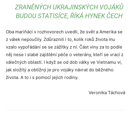
ZRANĚNÝCH UKRAJINSKÝCH VOJÁKŮ
BUDOU STATISÍCE, ŘÍKÁ HYNEK ČECH
Oba mariňáci v rozhovorech uvedli, že svět a Amerika se
z válek nepoučily. Zdůraznili i to, kolik roků života mu
vzalo vypořádání se se zážitky z ní. Část viny za to podle
něj nese i slabé zajištění péče o veterány, kteří se vrací z
válečných oblastí. I když se od dob války ve Vietnamu ví,
jak složitý a obtížný je pro vojáky návrat do běžného
života. A to i s pomocí jejich rodiny.
Veronika Táchová