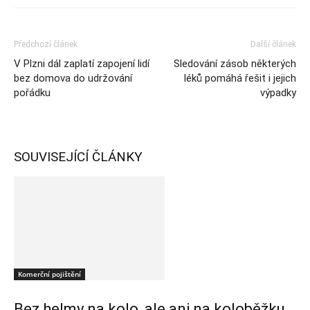
Předchozí článek
Další článek
V Plzni dál zaplatí zapojení lidí
Sledování zásob některých
bez domova do udržování
léků pomáhá řešit i jejich
pořádku
výpadky
SOUVISEJÍCÍ ČLÁNKY
Komerční pojištění
Bez helmy na kolo, ale ani na koloběžku