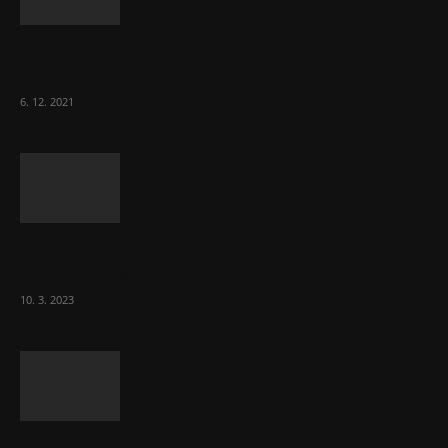
Část lékařů tvrdě zaútočila na prezidenta
ČLK Kubka
6. 12. 2021
Ministr Válek ocenil domov pro seniory za
70 000 měsíčně
10. 3. 2023
To, co se stalo ve stomatologii, je šílená