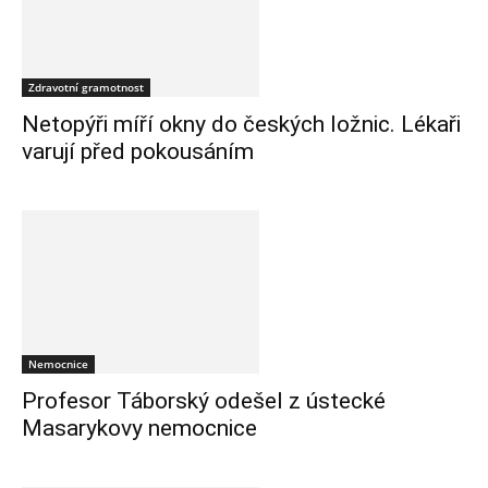
Zdravotní gramotnost
Netopýři míří okny do českých ložnic. Lékaři
varují před pokousáním
Nemocnice
Profesor Táborský odešel z ústecké
Masarykovy nemocnice