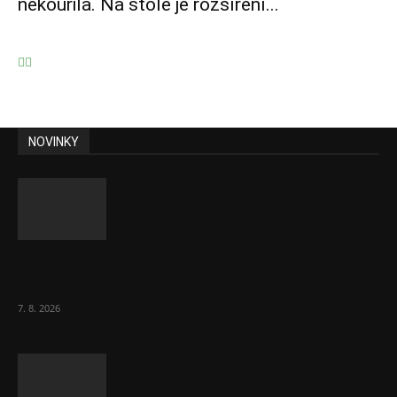
nekouřila. Na stole je rozšíření...
NOVINKY
Bez helmy na kolo, ale ani na koloběžku
nelez, varuje BESIP
7. 8. 2026