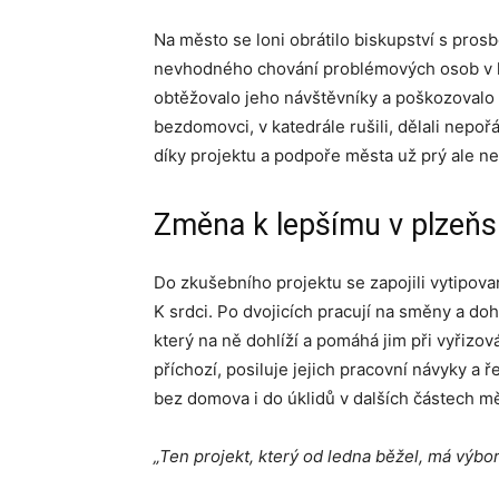
Na město se loni obrátilo biskupství s pros
nevhodného chování problémových osob v ka
obtěžovalo jeho návštěvníky a poškozovalo d
bezdomovci, v katedrále rušili, dělali nepoř
díky projektu a podpoře města už prý ale ne
Změna k lepšímu v plzeňs
Do zkušebního projektu se zapojili vytipova
K srdci. Po dvojicích pracují na směny a doh
který na ně dohlíží a pomáhá jim při vyřizov
příchozí, posiluje jejich pracovní návyky a ř
bez domova i do úklidů v dalších částech mě
„Ten projekt, který od ledna běžel, má výbo