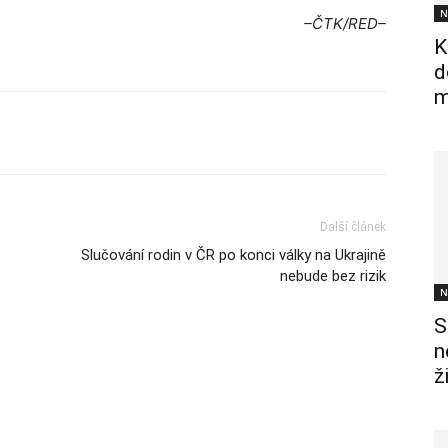
N
–ČTK/RED–
K
d
m
Další článek
Slučování rodin v ČR po konci války na Ukrajině
nebude bez rizik
N
S
n
ž