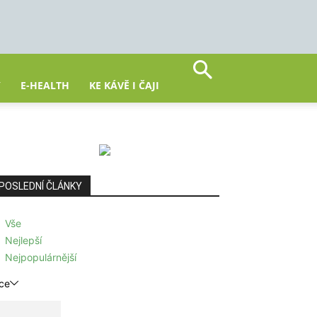
Y
E-HEALTH
KE KÁVĚ I ČAJI
POSLEDNÍ ČLÁNKY
Vše
Nejlepší
Nejpopulárnější
ce