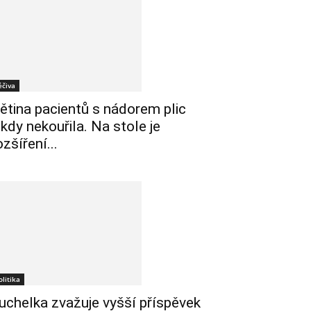
éčiva
ětina pacientů s nádorem plic
ikdy nekouřila. Na stole je
ozšíření...
olitika
uchelka zvažuje vyšší příspěvek