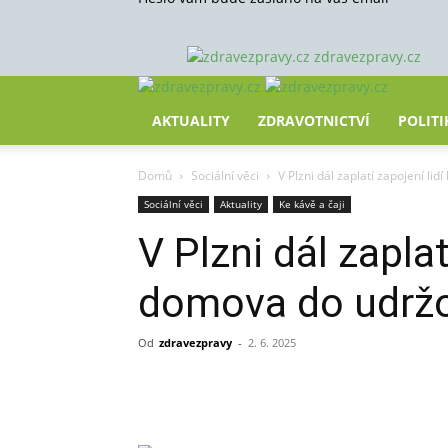
zdravezpravy.cz
AKTUALITY
ZDRAVOTNICTVÍ
POLITI
Domů
Sociální věci
V Plzni dál zaplatí zapojení l
Sociální věci
Aktuality
Ke kávě a čaji
V Plzni dál zaplat
domova do udržo
Od
zdravezpravy
-
2. 6. 2025
Sdílet