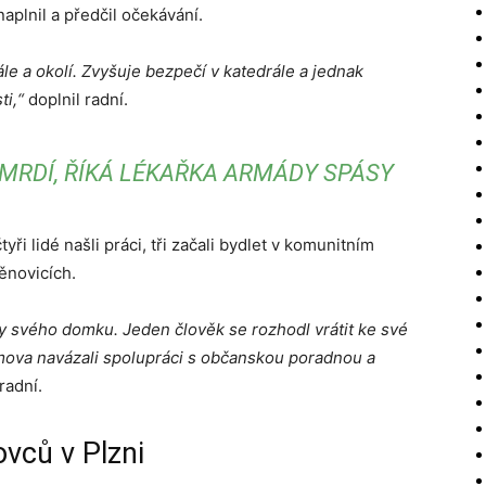
naplnil a předčil očekávání.
le a okolí. Zvyšuje bezpečí v katedrále a jednak
ti,“
doplnil radní.
MRDÍ, ŘÍKÁ LÉKAŘKA ARMÁDY SPÁSY
yři lidé našli práci, tři začali bydlet v komunitním
ěnovicích.
by svého domku. Jeden člověk se rozhodl vrátit ke své
 domova navázali spolupráci s občanskou poradnou a
radní.
vců v Plzni