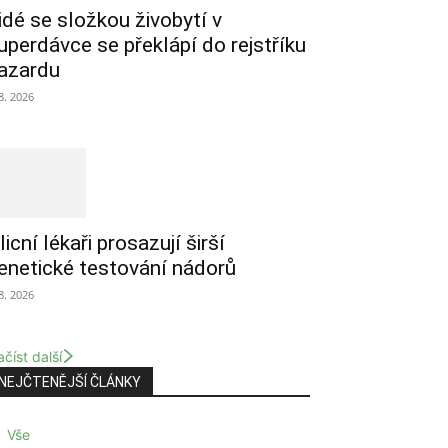
idé se složkou živobytí v
uperdávce se překlápí do rejstříku
azardu
 8. 2026
licní lékaři prosazují širší
enetické testování nádorů
 8. 2026
číst další
NEJČTENĚJŠÍ ČLÁNKY
Vše