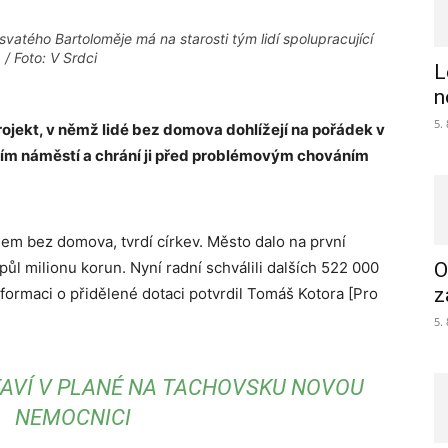
svatého Bartoloměje má na starosti tým lidí spolupracující
/ Foto: V Srdci
L
n
5.
projekt, v němž lidé bez domova dohlížejí na pořádek v
ním náměstí a chrání ji před problémovým chováním
em bez domova, tvrdí církev. Město dalo na první
ůl milionu korun. Nyní radní schválili dalších 522 000
O
z
formaci o přidělené dotaci potvrdil Tomáš Kotora [Pro
5.
TAVÍ V PLANÉ NA TACHOVSKU NOVOU
NEMOCNICI