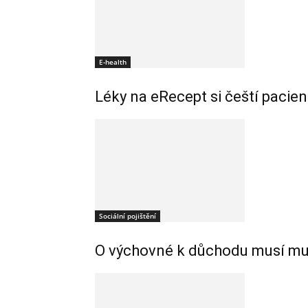
E-health
Léky na eRecept si čeští pacie
Sociální pojištění
O výchovné k důchodu musí muži 