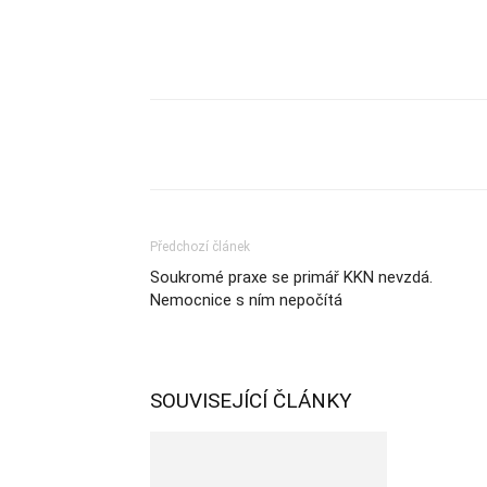
Sdílet
Předchozí článek
Soukromé praxe se primář KKN nevzdá.
Nemocnice s ním nepočítá
SOUVISEJÍCÍ ČLÁNKY