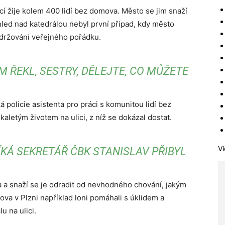
cí žije kolem 400 lidí bez domova. Město se jim snaží
led nad katedrálou nebyl první případ, kdy město
 udržování veřejného pořádku.
 ŘEKL, SESTRY, DĚLEJTE, CO MŮŽETE
 policie asistenta pro práci s komunitou lidí bez
letým životem na ulici, z níž se dokázal dostat.
Ví
ÍKÁ SEKRETÁŘ ČBK STANISLAV PŘIBYL
a snaží se je odradit od nevhodného chování, jakým
ova v Plzni například loni pomáhali s úklidem a
u na ulici.