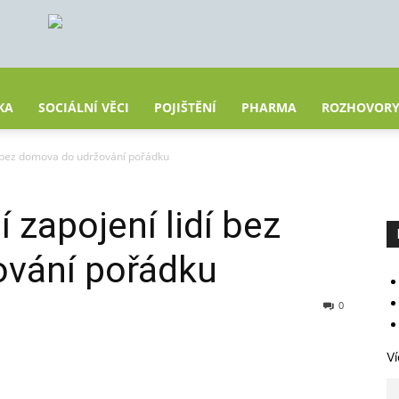
KA
SOCIÁLNÍ VĚCI
POJIŠTĚNÍ
PHARMA
ROZHOVOR
idí bez domova do udržování pořádku
í zapojení lidí bez
vání pořádku
0
Ví