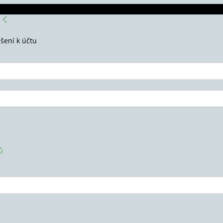
ášení k účtu
ů