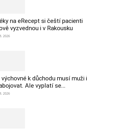
éky na eRecept si čeští pacienti
ově vyzvednou i v Rakousku
 8. 2026
 výchovné k důchodu musí muži i
abojovat. Ale vyplatí se...
 8. 2026