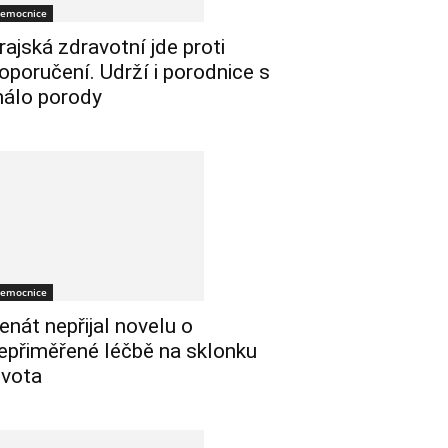
emocnice
rajská zdravotní jde proti
oporučení. Udrží i porodnice s
álo porody
emocnice
enát nepřijal novelu o
epřiměřené léčbě na sklonku
ivota