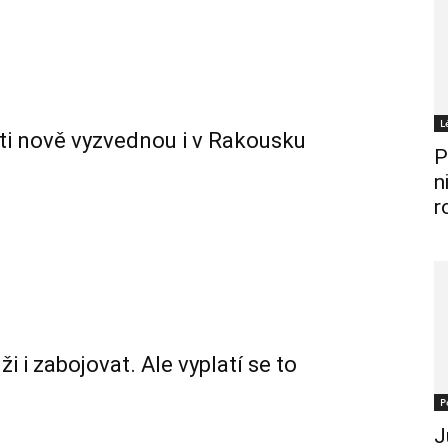
L
nti nově vyzvednou i v Rakousku
P
n
r
i zabojovat. Ale vyplatí se to
P
J