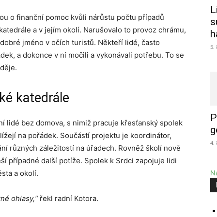
L
bou o finanční pomoc kvůli nárůstu počtu případů
s
tedrále a v jejím okolí. Narušovalo to provoz chrámu,
h
obré jméno v očích turistů. Někteří lidé, často
5.
ádek, a dokonce v ní močili a vykonávali potřebu. To se
děje.
ké katedrále
P
ní lidé bez domova, s nimiž pracuje křesťanský spolek
g
lížejí na pořádek. Součástí projektu je koordinátor,
4.
ání různých záležitostí na úřadech. Rovněž školí nově
eší případné další potíže. Spolek k Srdci zapojuje lidi
sta a okolí.
Na
rné ohlasy,“
řekl radní Kotora.