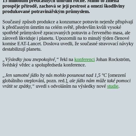
15 milionům předčasných úmrtím ročně. Mimo to změna
prospěje přírodě, zachová se její pestrost a omezí škodliviny
produkované potravinářským průmyslem.
Současný způsob produkce a konzumace potravin nejenže přispívají
k předčasným úmrtím na celém světě, především kvůli vysoké
spotřebě průmyslově zpracovaných potravin a červeného masa, ale
zároveň likviduje i planetu. Upozornili na to minulý týden členové
komise EAT-Lancet. Doslova uvedli, že současné stravovací návyky
destabilizují planetu.
„Výsledky jsou znepokojivé,“
řekl na
konferenci
Johan Rockström,
švédský vědec a spolupředseda konference.
„Jen samotné jídlo by nás mohlo posunout nad 1,5 °C
[omezení
globálního oteplování, pozn. red.]
, ale jídlo nám může také pomoci
vrátit se zpátky,“
uvedl s odvoláním na výsledky nové
studie
.