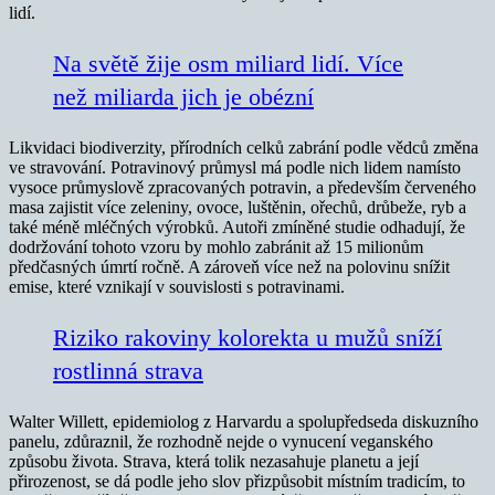
lidí.
Na světě žije osm miliard lidí. Více
než miliarda jich je obézní
Likvidaci biodiverzity, přírodních celků zabrání podle vědců změna
ve stravování. Potravinový průmysl má podle nich lidem namísto
vysoce průmyslově zpracovaných potravin, a především červeného
masa zajistit více zeleniny, ovoce, luštěnin, ořechů, drůbeže, ryb a
také méně mléčných výrobků. Autoři zmíněné studie odhadují, že
dodržování tohoto vzoru by mohlo zabránit až 15 milionům
předčasných úmrtí ročně. A zároveň více než na polovinu snížit
emise, které vznikají v souvislosti s potravinami.
Riziko rakoviny kolorekta u mužů sníží
rostlinná strava
Walter Willett, epidemiolog z Harvardu a spolupředseda diskuzního
panelu, zdůraznil, že rozhodně nejde o vynucení veganského
způsobu života. Strava, která tolik nezasahuje planetu a její
přirozenost, se dá podle jeho slov přizpůsobit místním tradicím, to