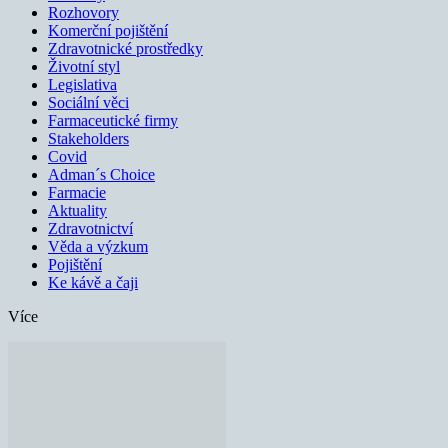
Rozhovory
Komerční pojištění
Zdravotnické prostředky
Životní styl
Legislativa
Sociální věci
Farmaceutické firmy
Stakeholders
Covid
Adman´s Choice
Farmacie
Aktuality
Zdravotnictví
Věda a výzkum
Pojištění
Ke kávě a čaji
Více