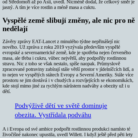
od Středomoří až po Asii, uvedl. Nicméně dodal, že celkový směr je
jasný. A tím je více rostlin a méně masa a cukru.
Vyspělé země slibují změny, ale nic pro ně
nedělají
Závěry zprávy EAT-Lancet z minulého týdne nepřinášejí nic
nového. Už zpráva z roku 2019 vyzývala především vyspělé
evropské a severoamerické země, kde je spotřeba nejen červeného
masa, ale třeba i cukru, vůbec největší, aby podpořily rostlinnou
stravu. Nic z toho se však nestalo, spíše naopak. Průmyslově
zpracované potraviny zabírají stále větší prostor v jídelníčcích lidí, a
to nejen ve vyspělých státech Evropy a Severní Ameriky. Stále více
prostoru se jim dostává i v chudých a rozvíjejících se ekonomikách,
kde stojí mimo jiné za rychlým nárůstem nadváhy a obezity už i u
dětí.
Podvýživě dětí ve světě dominuje
obezita. Vystřídala podváhu
A i Evropa od své ambice podpořit rostlinnou produkci namísto té
živočišné nakonec upustila, uvedl Willett. I když ještě před pěti lety