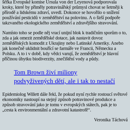
šéfka Evropské komise Ursula von der Leyenová podporovala
kroky, které by přiměly potravinářský průmysl chovat se šetrněji k
přírodě a lidskému zdraví, uvedl. Dokonce se hovořilo o snížení
používání pesticidů v zemědělství na polovinu. A o širší podpoře
takzvaného ekologického zemědělství a zdravějšího stravování.
Namísto toho se podle něj vrací unijní blok k tradičním sporům o to,
zda a jak omezit zemědělské dotace, jak nastavit dovoz
zemědělských komodit z Ukrajiny nebo Latinské Ameriky. Anebo
jak konečně uklidnit bouřící se farmáře ve Francii, Německu a
Polsku. A to i v době, kdy vědci varují, že zemědělství je hlavní
příčinou úbytku biodiverzity, znečištění vody a půdy.
Tom Brown živí miliony
podvyživených dětí, ale i tak to nestačí
Epidemiolog Willett dále řekl, že pokud nyní rychle rostoucí světové
ekonomiky nastoupí na stejný způsob potravinové produkce a
způsob stravování jako je tomu v evropských státech, pak je to
„cesta k environmentální a zdravotní katastrofě“.
Veronika Táchová