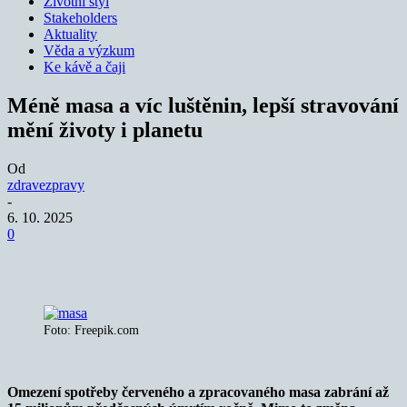
Životní styl
Stakeholders
Aktuality
Věda a výzkum
Ke kávě a čaji
Méně masa a víc luštěnin, lepší stravování
mění životy i planetu
Od
zdravezpravy
-
6. 10. 2025
0
Foto: Freepik.com
Omezení spotřeby červeného a zpracovaného masa zabrání až