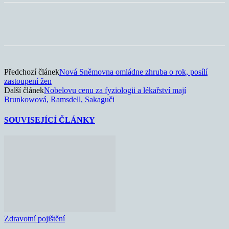
Předchozí článek
Nová Sněmovna omládne zhruba o rok, posílí
zastoupení žen
Další článek
Nobelovu cenu za fyziologii a lékařství mají
Brunkowová, Ramsdell, Sakaguči
SOUVISEJÍCÍ ČLÁNKY
Zdravotní pojištění