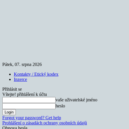
Pátek, 07. srpna 2026
Kontakty / Etický kodex
Inzerce
Přihlásit se
Vítejte! přihlášení k účtu
vaše uživatelské jméno
heslo
Forgot your password? Get help
Prohlášení o zásadách ochrany osobních údajů
Obnova hesla