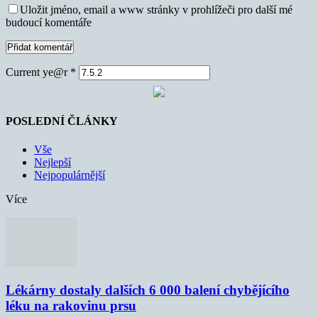
Uložit jméno, email a www stránky v prohlížeči pro další mé
budoucí komentáře
Current ye@r
*
POSLEDNÍ ČLÁNKY
Vše
Nejlepší
Nejpopulárnější
Více
Lékárny dostaly dalších 6 000 balení chybějícího
léku na rakovinu prsu