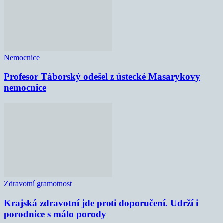
Nemocnice
Profesor Táborský odešel z ústecké Masarykovy
nemocnice
Zdravotní gramotnost
Krajská zdravotní jde proti doporučení. Udrží i
porodnice s málo porody