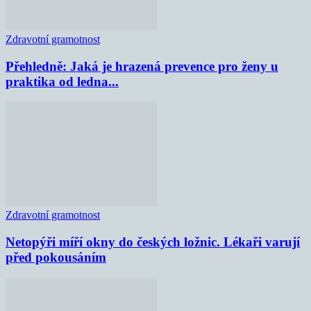
Zdravotní gramotnost
Přehledně: Jaká je hrazená prevence pro ženy u
praktika od ledna...
Zdravotní gramotnost
Netopýři míří okny do českých ložnic. Lékaři varují
před pokousáním