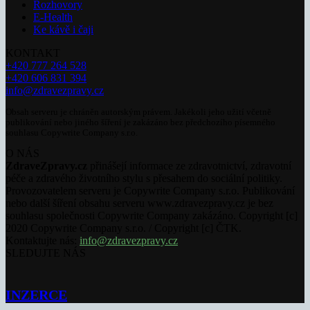
Rozhovory
E-Health
Ke kávě i čaji
KONTAKT
+420 777 264 528
+420 606 831 394
info@zdravezpravy.cz
Obsah serveru je chráněn autorským právem. Jakékoli jeho užití včetně
publikování nebo jiného šíření je zakázáno bez předchozího písemného
souhlasu Copywrite Company s.r.o.
O NÁS
ZdraveZpravy.cz
přinášejí informace ze zdravotnictví, zdravotní
péče a zdravého životního stylu s přesahem do sociální politiky.
Provozovatelem serveru je Copywrite Company s.r.o. Publikování
nebo další šíření obsahu serveru www.zdravezpravy.cz je bez
souhlasu společnosti Copywrite Company zakázáno. Copyright [c]
2020 Copywrite Company s.r.o. / Copyright [c] ČTK.
Kontaktujte nás:
info@zdravezpravy.cz
SLEDUJTE NÁS
INZERCE