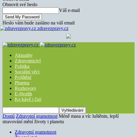
Obnovit své heslo
Váš e-mail
Heslo vám bude zasláno na váš email
zdravezpravy.cz
Aktuality
Zdravotnictví
Politika
Sociální věci
Pojištění
Pharma
Rozhovory
E-Health
Ke kávě i čaji
Domů
Zdravotní gramotnost
Méně masa a víc luštěnin, lepší
stravování mění životy i planetu
Zdravotní gramotnost