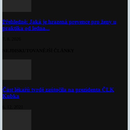
Přehledně: Jaká je hrazená prevence pro ženy u
praktika od ledna...
7. 8. 2026
NEJDISKUTOVANĚJŠÍ ČLÁNKY
Část lékařů tvrdě zaútočila na prezidenta ČLK
Kubka
6. 12. 2021