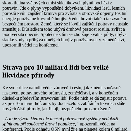
skoro třetina světových emisí skleníkových plynů pochází z
potravin. Jde o plyny vypouštěné dobytkem, likvidaci lesů, lesních
porostů kvůli zajištění krmiva pro zvířata a obrovské objemy fosilní
energie používané k výrobě hnojiv. Vědci hovoří také o takzvaném
bezpečném prostoru Země, který se i kvůli zajištění potravy neustále
zmenšuje. Důsledkem toho ubývá druhová pestrost rostlin, zvířat a
biodiverzita obecně. Společně s tím se zhoršuje kvalita půdy, ubývá
sladké vody a přibývá umělých hnojiv používaných v zemědělství,
upozornili vědci na konferenci.
Strava pro 10 miliard lidí bez velké
likvidace přírody
Ke své kritice nabídli vědci zároveň i cestu, jak změnit současné
nastavení potravinového průmyslu, zemědělství, a v konečném
důsledku především stravování lidí. Podle nich se dá zajistit potrava
až pro 10 miliard lidí, aniž by docházelo k zabírání a likvidaci stále
nových částí přírody, jak říkají, bezpečného prostoru Země.
„A to je výzva, kterou ale dnešní potravinové systémy nedokáží
splnit ani při současné úrovni populace,“
upozornili vědci na
konferenci. Podle odhadu OSN nyní žije na planetě kolem 8 miliard