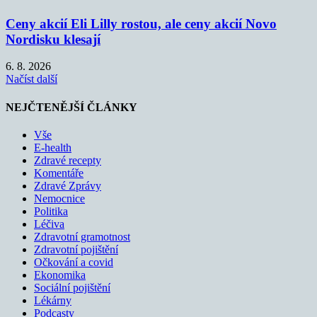
Ceny akcií Eli Lilly rostou, ale ceny akcií Novo
Nordisku klesají
6. 8. 2026
Načíst další
NEJČTENĚJŠÍ ČLÁNKY
Vše
E-health
Zdravé recepty
Komentáře
Zdravé Zprávy
Nemocnice
Politika
Léčiva
Zdravotní gramotnost
Zdravotní pojištění
Očkování a covid
Ekonomika
Sociální pojištění
Lékárny
Podcasty