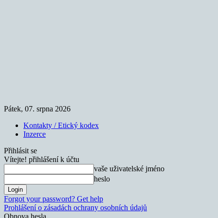
Pátek, 07. srpna 2026
Kontakty / Etický kodex
Inzerce
Přihlásit se
Vítejte! přihlášení k účtu
vaše uživatelské jméno
heslo
Forgot your password? Get help
Prohlášení o zásadách ochrany osobních údajů
Obnova hesla