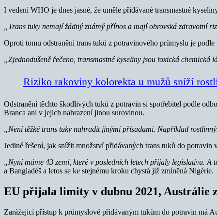
I vedení WHO je dnes jasné, že uměle přidávané transmastné kyseliny 
„Trans tuky nemají žádný známý přínos a mají obrovská zdravotní riz
Oproti tomu odstranění trans tuků z potravinového průmyslu je podle 
„Zjednodušeně řečeno, transmastné kyseliny jsou toxická chemická lát
Riziko rakoviny kolorekta u mužů sníží rostl
Odstranění těchto škodlivých tuků z potravin si spotřebitel podle od
Branca ani v jejich nahrazení jinou surovinou.
„Není těžké trans tuky nahradit jinými přísadami. Například rostlinnými
Jediné řešení, jak snížit množství přidávaných trans tuků do potravin 
„Nyní máme 43 zemí, které v posledních letech přijaly legislativu. A t
a Bangladéš a letos se ke stejnému kroku chystá již zmíněná Nigérie.
EU přijala limity v dubnu 2021, Austrálie 
Zarážející přístup k průmyslově přidávaným tukům do potravin má Aus