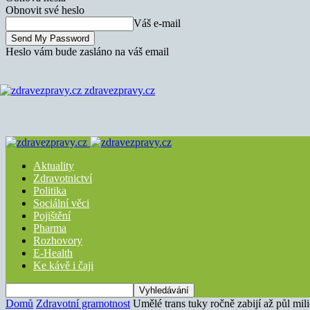
Obnovit své heslo
Váš e-mail
Heslo vám bude zasláno na váš email
zdravezpravy.cz
Aktuality
Zdravotnictví
Politika
Sociální věci
Pojištění
Pharma
Rozhovory
E-Health
Ke kávě i čaji
Domů
Zdravotní gramotnost
Umělé trans tuky ročně zabijí až půl mili