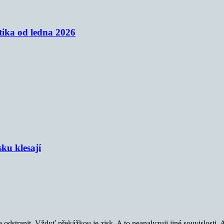
tika od ledna 2026
sku klesají
 odstranit. Vždyť překážkou je zisk. A to neanalyzuji jiné souvislosti. 