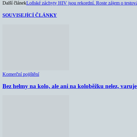
Další článek
Loňské záchyty HIV jsou rekordní. Roste zájem o testov
SOUVISEJÍCÍ ČLÁNKY
Komerční pojištění
Bez helmy na kolo, ale ani na koloběžku nelez, varu