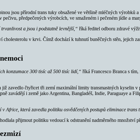
skupinou jsou přírodní trans tuky obsažené ve většině mléčných výrobk
e v pečivu, předpečených výrobcích, ve smaženém i pečeném jídle a mar
rvanlivost a jsou i podstatně levnější,“
říká ředitel odboru zdravé vý
cholesterolu v krvi. Čímž dochází k tuhnutí buněčných stěn, jejich za
 nemoci
ch konzumace 300 tisíc až 500 tisíc lidí,“
říká Francesco Branca s tím, 
 již zavedlo čtyřicet tři zemí maximální limity transmastných kyselin 
pně zavádějí i země jako Argentina, Bangladéš, Indie, Paraguaye a Fili
í v Africe, která zavedla politiku osvědčených postupů eliminace trans
dhodlala přijmout politiku vedoucí k odstranění nadměrného množství 
nezmizí