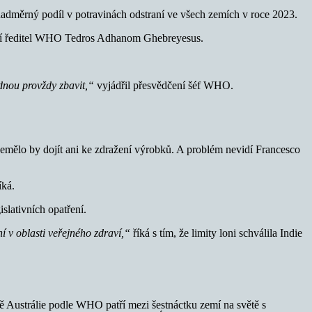
 nadměrný podíl v potravinách odstraní ve všech zemích v roce 2023.
ní ředitel WHO Tedros Adhanom Ghebreyesus.
ednou provždy zbavit,“
vyjádřil přesvědčení šéf WHO.
 nemělo by dojít ani ke zdražení výrobků. A problém nevidí Francesco
íká.
slativních opatření.
ní v oblasti veřejného zdraví,“
říká s tím, že limity loni schválila Indie
ě Austrálie podle WHO patří mezi šestnáctku zemí na světě s