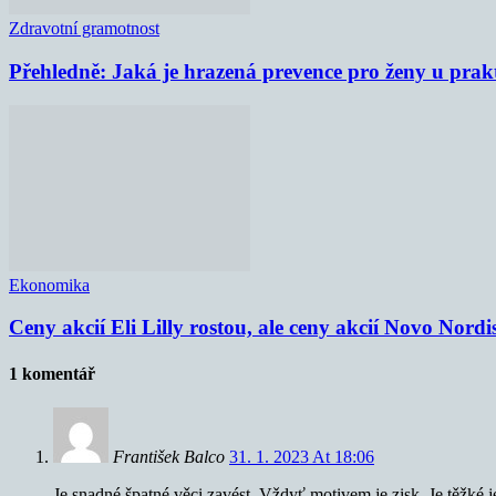
Zdravotní gramotnost
Přehledně: Jaká je hrazená prevence pro ženy u prak
Ekonomika
Ceny akcií Eli Lilly rostou, ale ceny akcií Novo Nordi
1 komentář
František Balco
31. 1. 2023 At 18:06
Je snadné špatné věci zavést. Vždyť motivem je zisk. Je těžké je