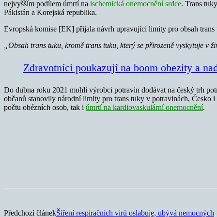
nejvyšším podílem úmrtí na
ischemická onemocnění srdce
. Trans tuk
Pákistán a Korejská republika.
Evropská komise [EK] přijala návrh upravující limity pro obsah trans 
„Obsah trans tuku, kromě trans tuku, který se přirozeně vyskytuje v
Zdravotníci poukazují na boom obezity a n
Do dubna roku 2021 mohli výrobci potravin dodávat na český trh po
občanů stanovily národní limity pro trans tuky v potravinách, Česko 
počtu obézních osob, tak i
úmrtí na kardiovaskulární onemocnění
.
Sdílet
Předchozí článek
Šíření respiračních virů oslabuje, ubývá nemocných