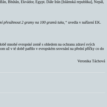
jdžán, Bhútán, Ekvádor, Egypt. Dále Írán [Islámská republika], Nepál,
nesmí přesáhnout 2 gramy na 100 gramů tuku,“
uvedla v nařízení EK.
 době mnohé evropské země s ohledem na ochranu zdraví svých
itom už v té době patřilo v evropském srovnání na přední příčky co do
Veronika Táchová