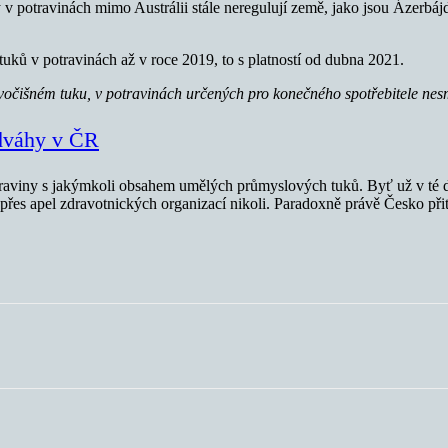
y v potravinách mimo Austrálii stále neregulují země, jako jsou Ázerbá
tuků v potravinách až v roce 2019, to s platností od dubna 2021.
 živočišném tuku, v potravinách určených pro konečného spotřebitele 
adváhy v ČR
traviny s jakýmkoli obsahem umělých průmyslových tuků. Byť už v té
i přes apel zdravotnických organizací nikoli. Paradoxně právě Česko př