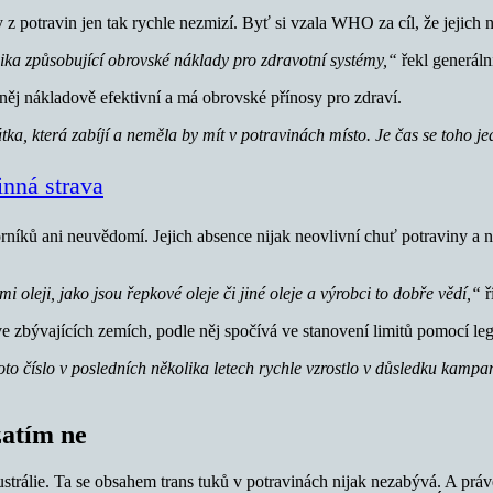
z potravin jen tak rychle nezmizí. Byť si vzala WHO za cíl, že jejich
ika způsobující obrovské náklady pro zdravotní systémy,“
řekl generál
něj nákladově efektivní a má obrovské přínosy pro zdraví.
ka, která zabíjí a neměla by mít v potravinách místo. Je čas se toho j
inná strava
borníků ani neuvědomí. Jejich absence nijak neovlivní chuť potraviny a
 oleji, jako jsou řepkové oleje či jiné oleje a výrobci to dobře vědí,“
ř
ve zbývajících zemích, podle něj spočívá ve stanovení limitů pomocí legi
oto číslo v posledních několika letech rychle vzrostlo v důsledku kampa
zatím ne
trálie. Ta se obsahem trans tuků v potravinách nijak nezabývá. A práv