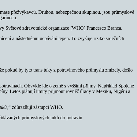
ů a mase přežvýkavců. Druhou, nebezpečnou skupinou, jsou průmyslově
garínech.
živy Světové zdravotnické organizace [WHO] Francesco Branca.
nícení a následnému ucpávání tepen. To zvyšuje riziko srdečních
že pokud by tyto trans tuky z potravinového průmyslu zmizely, došlo
v potravinách. Obvykle jde o země s vyššími příjmy. Například Spojené
píny. Letos plánují limity přijmout rovněž úřady v Mexiku, Nigérii a
 tuků,“
zdůrazňují zástupci WHO.
přidávaných průmyslových tuků do potravin.