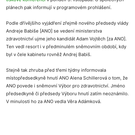
plánech pak informují v programovém prohlášení.
Podle dřívějšího vyjádření zřejmě nového předsedy vlády
Andreje Babiše [ANO] se vedení ministerstva
zdravotnictví ujme jeho kandidát Adam Vojtěch [za ANO].
Ten vedl resort i v předminulém sněmovním období, kdy
byl v čele kabinetu rovněž Andrej Babiš.
Stejně tak zhruba před třemi týdny informovala
místopředsedkyně hnutí ANO Alena Schillerová o tom, že
ANO povede i sněmovní Výbor pro zdravotnictví. Jméno
předsedkyně či předsedy Výboru hnutí zatím neoznámilo.
V minulosti ho za ANO vedla Věra Adámková.