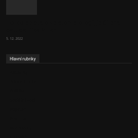
To, co se stalo ve stomatologii, je šílená
ostuda, říká Milan...
5. 12. 2022
Hlavní rubriky
Aktuality
Zdravotnictví
Politika
Sociální věci
Pojištění
Pharma
Rozhovory
E-Health