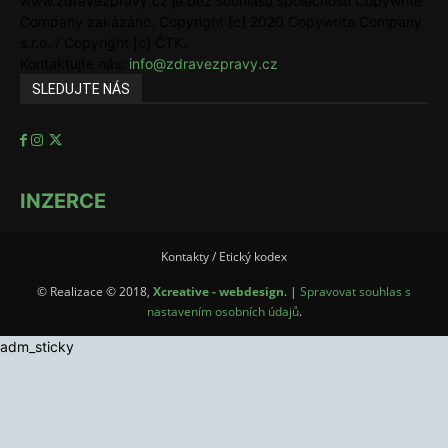
www.zdravezpravy.cz je bez souhlasu společnosti Copywrite
Company zakázáno. Copyright [c] 2020 Copywrite Company
s.r.o. / Copyright [c] ČTK.
Kontaktujte nás:
info@zdravezpravy.cz
SLEDUJTE NÁS
INZERCE
Kontakty / Etický kodex
© Realizace © 2018,
Xcreative - webdesign
. |
Spravovat souhlas s
nastavením osobních údajů
.
adm_sticky