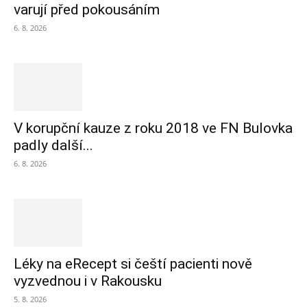
varují před pokousáním
6. 8. 2026
V korupční kauze z roku 2018 ve FN Bulovka
padly další...
6. 8. 2026
Léky na eRecept si čeští pacienti nově
vyzvednou i v Rakousku
5. 8. 2026