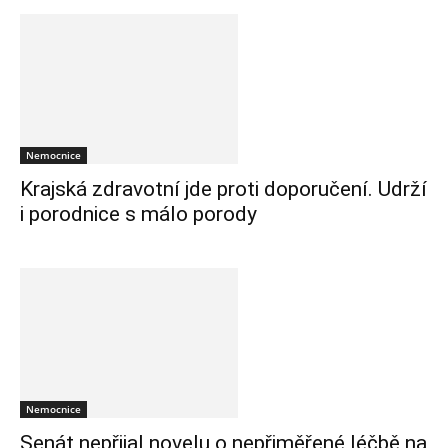
Nemocnice
Krajská zdravotní jde proti doporučení. Udrží
i porodnice s málo porody
Nemocnice
Senát nepřijal novelu o nepřiměřené léčbě na