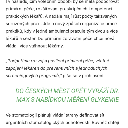
I v následujícím volebním období by se měla podporovat
primární péče, rozšiřování preskripčních kompetencí
praktických lékařů. A nadále mají růst počty takzvaných
sdružených praxí. Jde o nový způsob organizace práce
praktiků, kdy v jedné ambulanci pracuje tým dvou a více
lékařů a sester. Do primární zdravotní péče chce nová
vláda i více vtáhnout lékárny.
„Podpoříme rozvoj a posílení primární péče, včetně
zapojení lékáren do preventivních a jednoduchých
screeningových programů,“
píše se v prohlášení.
DO ČESKÝCH MĚST OPĚT VYRÁŽÍ DR.
MAX S NABÍDKOU MĚŘENÍ GLYKEMIE
Ve stomatologii plánují vládní strany definovat síť
urgentních stomatologických pohotovostí. Rovněž chtějí