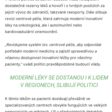
dostatečné rezervy léků a hovoří i o tvrdých postizích za
jejich vývoz do zahraničí, takzvané reexporty. Dále slibuje
revizi centrové péče, která zahrnuje moderní inovativní
léky na onkologická, ale i autoimunitní nebo
kardiovaskulární onemocnění.
„Revidujeme systém tzv. centrové péče, aby odpovídal
potřebám moderní medicíny a zajistil spravedlivou a
včasnou dostupnost inovativní léčby pro všechny
pacienty,“
uvádí politici pravděpodobné budoucí vlády.
MODERNÍ LÉKY SE DOSTANOU I K LIDEM
V REGIONECH, SLIBUJÍ POLITICI
K těmto lékům se pacienti dostávají převážně ve
specializovaných centrech obvykle fungujících ve velkých
nemocnicích ve městech. Už v předvolebních debatách