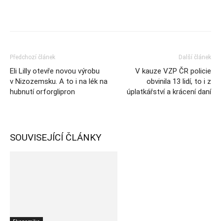
Předchozí článek
Další článek
Eli Lilly otevře novou výrobu
V kauze VZP ČR policie
v Nizozemsku. A to i na lék na
obvinila 13 lidí, to i z
hubnutí orforglipron
úplatkářství a krácení daní
SOUVISEJÍCÍ ČLÁNKY