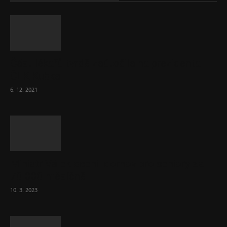
Část lékařů tvrdě zaútočila na prezidenta
ČLK Kubka
6. 12. 2021
Ministr Válek ocenil domov pro seniory za
70 000 měsíčně
10. 3. 2023