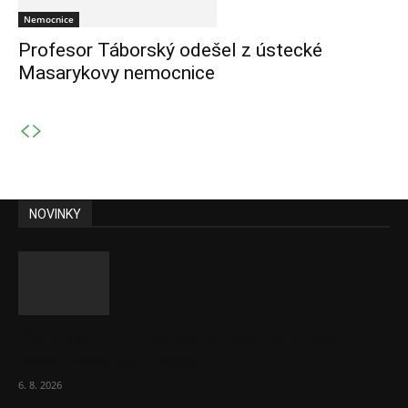
Nemocnice
Profesor Táborský odešel z ústecké
Masarykovy nemocnice
NOVINKY
Ceny akcií Eli Lilly rostou, ale ceny akcií
Novo Nordisku klesají
6. 8. 2026