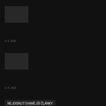
Netopýři míří okny do českých ložnic. Lékaři
varují před pokousáním
6. 8. 2026
V korupční kauze z roku 2018 ve FN Bulovka
padly další...
6. 8. 2026
NEJDISKUTOVANĚJŠÍ ČLÁNKY