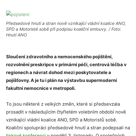
Předsedové hnutí a stran nově vznikající vládní koalice ANO,
SPD a Motoristé sobě při podpisu koaliční smlouvy. / Foto:
Hnutí ANO
Sloučení zdravotního a nemocenského pojištění,
rozvolnění preskripce v primární péči, centrová léčba v
regionech a návrat dohod mezi poskytovatele a
pojišťovny. A je tu i plán na výstavbu supermoderní
fakultní nemocnice v metropoli.
To jsou některé z velkých změn, které si předsevzala
prosadit v následujícím čtyřletém volebním období nově
vznikající vládní koalice ANO, SPD a Motoristů sobě.
Koaliční spolupráci předsedové hnutí a stran podepsali na
tiskové konferenci
v pondělí 3. listopadu. O společných