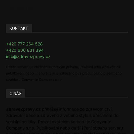
Ke kávě i čaji
KONTAKT
+420 777 264 528
+420 606 831 394
info@zdravezpravy.cz
Obsah serveru je chráněn autorským právem. Jakékoli jeho užití včetně
publikování nebo jiného šíření je zakázáno bez předchozího písemného
souhlasu Copywrite Company s.r.o.
O NÁS
ZdraveZpravy.cz
přinášejí informace ze zdravotnictví,
zdravotní péče a zdravého životního stylu s přesahem do
sociální politiky. Provozovatelem serveru je Copywrite
Company s.r.o. Publikování nebo další šíření obsahu serveru