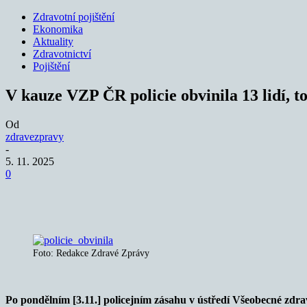
Zdravotní pojištění
Ekonomika
Aktuality
Zdravotnictví
Pojištění
V kauze VZP ČR policie obvinila 13 lidí, to
Od
zdravezpravy
-
5. 11. 2025
0
Sdílet
Foto: Redakce Zdravé Zprávy
Po pondělním [3.11.] policejním zásahu v ústředí Všeobecné zdrav