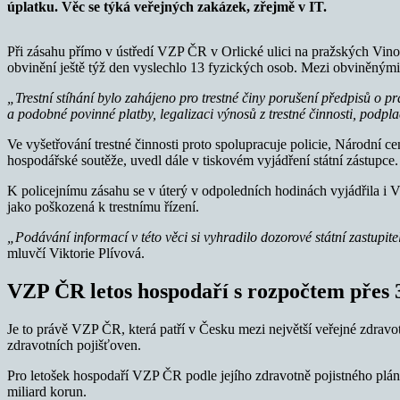
úplatku. Věc se týká veřejných zakázek, zřejmě v IT.
Při zásahu přímo v ústředí VZP ČR v Orlické ulici na pražských Vino
obvinění ještě týž den vyslechlo 13 fyzických osob. Mezi obviněnými
„Trestní stíhání bylo zahájeno pro trestné činy porušení předpisů o p
a podobné povinné platby, legalizaci výnosů z trestné činnosti, podpla
Ve vyšetřování trestné činnosti proto spolupracuje policie, Národní
hospodářské soutěže, uvedl dále v tiskovém vyjádření státní zástupce. 
K policejnímu zásahu se v úterý v odpoledních hodinách vyjádřila i V
jako poškozená k trestnímu řízení.
„Podávání informací v této věci si vyhradilo dozorové státní zastupit
mluvčí Viktorie Plívová.
VZP ČR letos hospodaří s rozpočtem přes 
Je to právě VZP ČR, která patří v Česku mezi největší veřejné zdravo
zdravotních pojišťoven.
Pro letošek hospodaří VZP ČR podle jejího zdravotně pojistného plá
miliard korun.