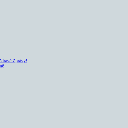
 Zdravé Zprávy!
dně