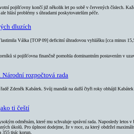
tní pojišťovny končí již několik let po sobě v červených číslech. Kaž
 ale hlásí problémy s úhradami poskytovatelům péče.
vých dluzích
m Vlastimila Válka [TOP 09] deficitní úhradovou vyhlášku [cca minus 1
orníků si pojišťovna finančně pomohla dominantním postavením v uzaví
 i Národní rozpočtová rada
v řadě Zdeněk Kabátek. Svůj mandát na další čtyři roky obhájil Kabáte
ako ti čeští
sokým odměnám, které mu schvaluje správní rada. Naposledy letos v b
ných úkolů. Pro úplnost dodejme, že v roce, za který obdržel maximál
 355 tisíc korun.