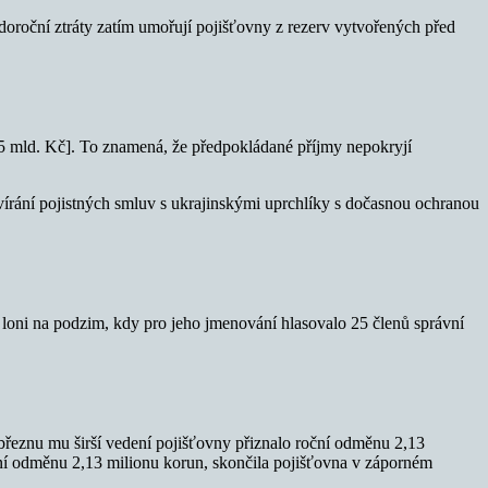
doroční ztráty zatím umořují pojišťovny z rezerv vytvořených před
5,5 mld. Kč]. To znamená, že předpokládané příjmy nepokryjí
rání pojistných smluv s ukrajinskými uprchlíky s dočasnou ochranou
k loni na podzim, kdy pro jeho jmenování hlasovalo 25 členů správní
řeznu mu širší vedení pojišťovny přiznalo roční odměnu 2,13
ní odměnu 2,13 milionu korun, skončila pojišťovna v záporném