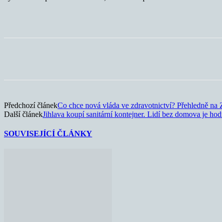
Sdílet
Předchozí článek
Co chce nová vláda ve zdravotnictví? Přehledně na
Další článek
Jihlava koupí sanitární kontejner. Lidí bez domova je ho
SOUVISEJÍCÍ ČLÁNKY