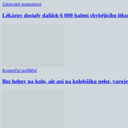
Zdravotní gramotnost
Lékárny dostaly dalších 6 000 balení chybějícího lék
Komerční pojištění
Bez helmy na kolo, ale ani na koloběžku nelez, varu