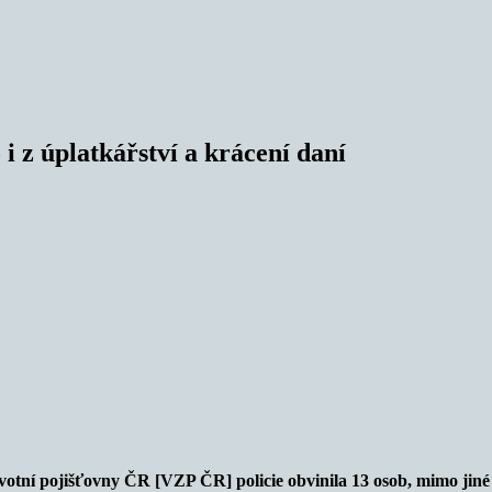
 i z úplatkářství a krácení daní
otní pojišťovny ČR [VZP ČR] policie obvinila 13 osob, mimo jiné z l