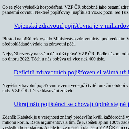
Co se týče výsledků hospodaření, VZP ČR obdobně jako ostatní zdravo
pandemií covidu. Některé pojišťovny [například VoZP, pozn. red.] už
Vojenská zdravotní pojišťovna je v miliardo
Přesto i na příští rok vydalo Ministerstvo zdravotnictví pod vedení
předpokládané výdaje na zdravotní péči.
Nejvyšší rezervy na svém účtu drží právě VZP ČR. Podle názoru odb
po únoru 2022. Těch u nás pobývá už více než 400 tisíc.
Deficitů zdravotních pojišťoven si všímá už
Největší zdravotní pojišťovnu v zemi vede již čtvrté funkční období 
rady VZP ČR. Pět se hlasování zdrželo.
Ukrajinští pojištěnci se chovají úplně stejně j
Zdeněk Kabátek je u veřejnosti známý především kvůli každoročně vy
milionu korun. Rada argumentovala tím, že Kabátek splnil 100% zada
výsledku hospodaření. A dále to, že měsíční plat šéfa VZP ČR činí cca