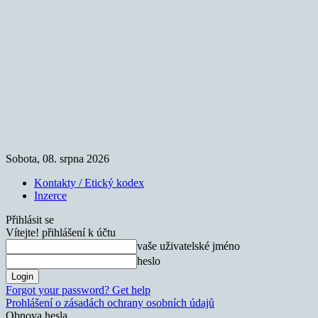
Sobota, 08. srpna 2026
Kontakty / Etický kodex
Inzerce
Přihlásit se
Vítejte! přihlášení k účtu
vaše uživatelské jméno
heslo
Forgot your password? Get help
Prohlášení o zásadách ochrany osobních údajů
Obnova hesla