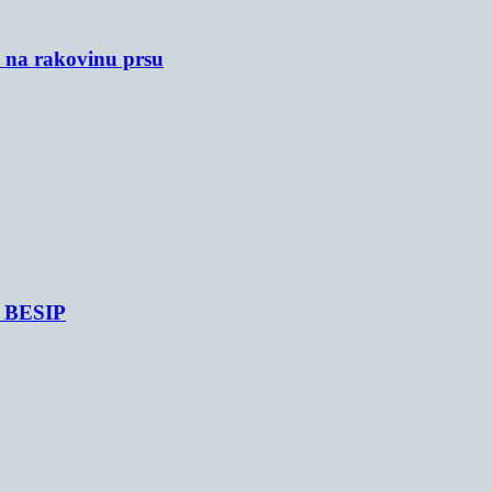
u na rakovinu prsu
je BESIP