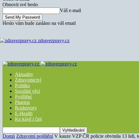
Obnovit své heslo
Váš e-mail
Heslo vám bude zasláno na váš email
zdravezpravy.cz
Aktuality
Zdravotnictví
Politika
Sociální věci
Pojištění
Pharma
Rozhovory
E-Health
Ke kávě i čaji
Domů
Zdravotní pojištění
V kauze VZP ČR policie obvinila 13 lidí, to 