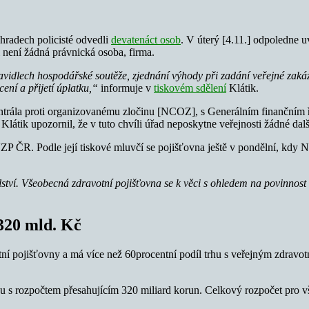
hradech policisté odvedli
devatenáct osob
. V úterý [4.11.] odpoledne uv
 není žádná právnická osoba, firma.
ravidlech hospodářské soutěže, zjednání výhody při zadání veřejné zakáz
cení a přijetí úplatku,“
informuje v
tiskovém sdělení
Klátik.
 centrála proti organizovanému zločinu [NCOZ], s Generálním finanční
Klátik upozornil, že v tuto chvíli úřad neposkytne veřejnosti žádné dal
ZP ČR. Podle její tiskové mluvčí se pojišťovna ještě v pondělní, kdy 
elství. Všeobecná zdravotní pojišťovna se k věci s ohledem na povinnos
320 mld. Kč
tní pojišťovny a má více než 60procentní podíl trhu s veřejným zdravo
nu s rozpočtem přesahujícím 320 miliard korun. Celkový rozpočet pro 