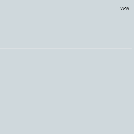
–VRN–