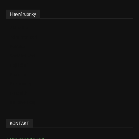
Hlavní rubriky
Aktuality
Zdravotnictví
Politika
Sociální věci
Pojištění
Pharma
Rozhovory
E-Health
Ke kávě i čaji
KONTAKT