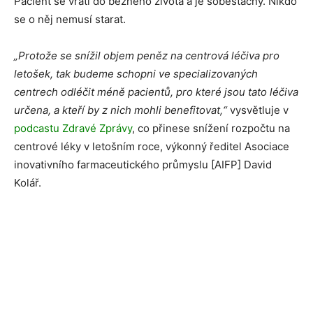
Pacient se vrátí do běžného života a je soběstačný. Nikdo
se o něj nemusí starat.
„Protože se snížil objem peněz na centrová léčiva pro
letošek, tak budeme schopni ve specializovaných
centrech odléčit méně pacientů, pro které jsou tato léčiva
určena, a kteří by z nich mohli benefitovat,“
vysvětluje v
podcastu Zdravé Zprávy
, co přinese snížení rozpočtu na
centrové léky v letošním roce, výkonný ředitel Asociace
inovativního farmaceutického průmyslu [AIFP] David
Kolář.