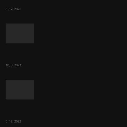
ČLK Kubka
6. 12. 2021
Ministr Válek ocenil domov pro seniory za
70 000 měsíčně
10. 3. 2023
To, co se stalo ve stomatologii, je šílená
ostuda, říká Milan...
5. 12. 2022