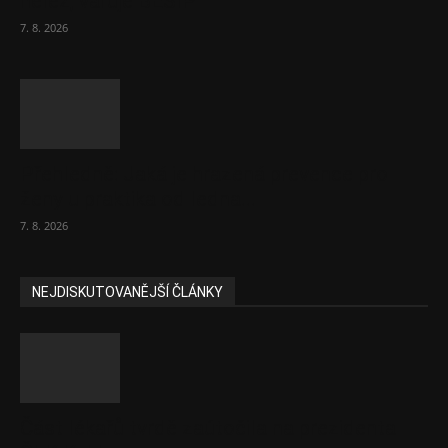
nelez, varuje BESIP
7. 8. 2026
Přehledně: Jaká je hrazená prevence pro
ženy u praktika od ledna...
7. 8. 2026
NEJDISKUTOVANĚJŠÍ ČLÁNKY
Část lékařů tvrdě zaútočila na prezidenta