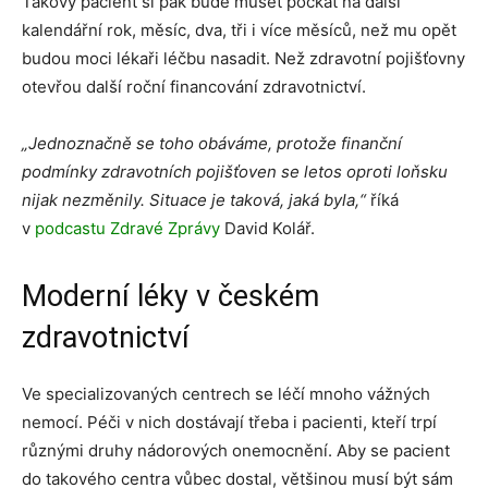
Takový pacient si pak bude muset počkat na další
kalendářní rok, měsíc, dva, tři i více měsíců, než mu opět
budou moci lékaři léčbu nasadit. Než zdravotní pojišťovny
otevřou další roční financování zdravotnictví.
„Jednoznačně se toho obáváme, protože finanční
podmínky zdravotních pojišťoven se letos oproti loňsku
nijak nezměnily. Situace je taková, jaká byla,“
říká
v
podcastu Zdravé Zprávy
David Kolář.
Moderní léky v českém
zdravotnictví
Ve specializovaných centrech se léčí mnoho vážných
nemocí. Péči v nich dostávají třeba i pacienti, kteří trpí
různými druhy nádorových onemocnění. Aby se pacient
do takového centra vůbec dostal, většinou musí být sám