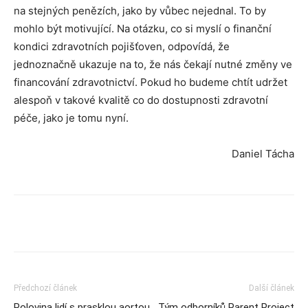
na stejných penězích, jako by vůbec nejednal. To by
mohlo být motivující. Na otázku, co si myslí o finanční
kondici zdravotních pojišťoven, odpovídá, že
jednoznačně ukazuje na to, že nás čekají nutné změny ve
financování zdravotnictví. Pokud ho budeme chtít udržet
alespoň v takové kvalitě co do dostupnosti zdravotní
péče, jako je tomu nyní.
Daniel Tácha
Předchozí článek
Další článek
Polovina lidí s prasklou aortou
Tým odborníků Parent Project