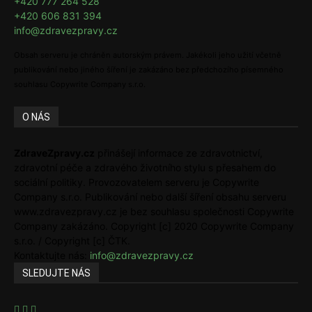
+420 777 264 528
+420 606 831 394
info@zdravezpravy.cz
Obsah serveru je chráněn autorským právem. Jakékoli jeho užití včetně
publikování nebo jiného šíření je zakázáno bez předchozího písemného
souhlasu Copywrite Company s.r.o.
O NÁS
ZdraveZpravy.cz
přinášejí informace ze zdravotnictví,
zdravotní péče a zdravého životního stylu s přesahem do
sociální politiky. Provozovatelem serveru je Copywrite
Company s.r.o. Publikování nebo další šíření obsahu serveru
www.zdravezpravy.cz je bez souhlasu společnosti Copywrite
Company zakázáno. Copyright [c] 2020 Copywrite Company
s.r.o. / Copyright [c] ČTK.
Kontaktujte nás:
info@zdravezpravy.cz
SLEDUJTE NÁS