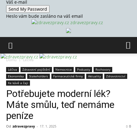
Váš e-mail
Heslo vám bude zasláno na váš email
zdravezpravy.cz
Domů
Léčiva
Léčiva
Zdravotní pojištění
Nemocnice
Podcasty
Rozhovory
Ekonomika
Stakeholders
Farmaceutické firmy
Aktuality
Zdravotnictví
Ke kávě a čaji
Potřebujete moderní lék?
Máte smůlu, teď nemáme
peníze
Od
zdravezpravy
-
17. 1. 2025
0