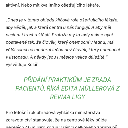
aktivní. Nebo mít kvalitního ošetřujícího lékaře.
„Dnes je v tomto ohledu klíčová role ošetřujícího lékaře,
aby věděl, jak a která centra u nás fungují. A aby měl
pacient i trochu štěstí. Protože my to tady máme nyní
postavené tak, že člověk, který onemocní v lednu, má
větší šanci na moderní léčbu než člověk, který onemocní
v listopadu. A někdy jsou i měsíce velice důležité,“
vysvětluje Kolář.
PŘIDÁNÍ PRAKTIKŮM JE ZRADA
PACIENTŮ, ŘÍKÁ EDITA MÜLLEROVÁ Z
REVMA LIGY
Pro letošní rok úhradová vyhláška ministerstva
zdravotnictví stanovuje, že na centrové léky půjde
necelých 40 miliard korun v rámci celkového zhruba půl