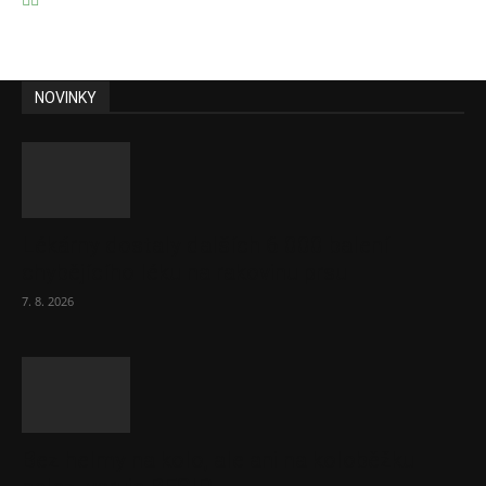
NOVINKY
Lékárny dostaly dalších 6 000 balení
chybějícího léku na rakovinu prsu
7. 8. 2026
Bez helmy na kolo, ale ani na koloběžku