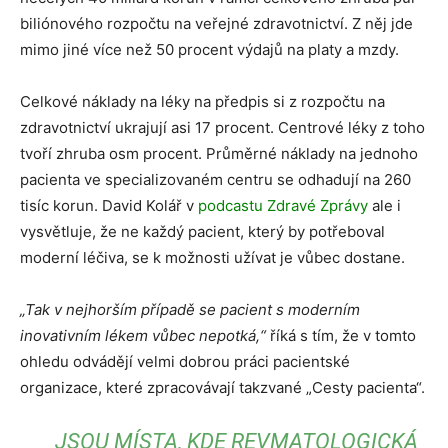
biliónového rozpočtu na veřejné zdravotnictví. Z něj jde
mimo jiné více než 50 procent výdajů na platy a mzdy.
Celkové náklady na léky na předpis si z rozpočtu na
zdravotnictví ukrajují asi 17 procent. Centrové léky z toho
tvoří zhruba osm procent. Průměrné náklady na jednoho
pacienta ve specializovaném centru se odhadují na 260
tisíc korun. David Kolář v
podcastu Zdravé Zprávy
ale i
vysvětluje, že ne každý pacient, který by potřeboval
moderní léčiva, se k možnosti užívat je vůbec dostane.
„Tak v nejhorším případě se pacient s moderním
inovativním lékem vůbec nepotká,“
říká s tím, že v tomto
ohledu odvádějí velmi dobrou práci pacientské
organizace, které zpracovávají takzvané „Cesty pacienta“.
JSOU MÍSTA, KDE REVMATOLOGICKÁ