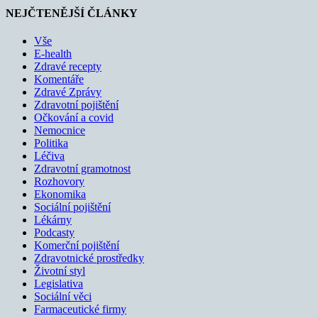
NEJČTENĚJŠÍ ČLÁNKY
Vše
E-health
Zdravé recepty
Komentáře
Zdravé Zprávy
Zdravotní pojištění
Očkování a covid
Nemocnice
Politika
Léčiva
Zdravotní gramotnost
Rozhovory
Ekonomika
Sociální pojištění
Lékárny
Podcasty
Komerční pojištění
Zdravotnické prostředky
Životní styl
Legislativa
Sociální věci
Farmaceutické firmy