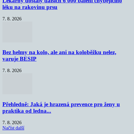
Lékárny dostaly dalších 6 000 balení chybějícího
léku na rakovinu prsu
7. 8. 2026
Bez helmy na kolo, ale ani na koloběžku nelez,
varuje BESIP
7. 8. 2026
Přehledně: Jaká je hrazená prevence pro ženy u
praktika od ledna...
7. 8. 2026
Načíst další