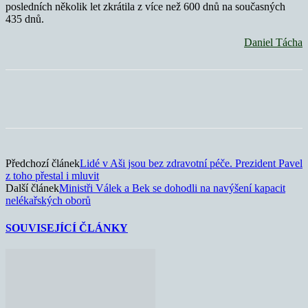
posledních několik let zkrátila z více než 600 dnů na současných
435 dnů.
Daniel Tácha
Předchozí článek
Lidé v Aši jsou bez zdravotní péče. Prezident Pavel
z toho přestal i mluvit
Další článek
Ministři Válek a Bek se dohodli na navýšení kapacit
nelékařských oborů
SOUVISEJÍCÍ ČLÁNKY