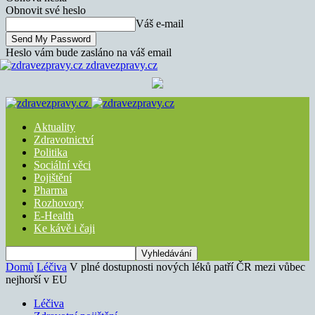
Obnovit své heslo
Váš e-mail
Heslo vám bude zasláno na váš email
zdravezpravy.cz
Aktuality
Zdravotnictví
Politika
Sociální věci
Pojištění
Pharma
Rozhovory
E-Health
Ke kávě i čaji
Domů
Léčiva
V plné dostupnosti nových léků patří ČR mezi vůbec
nejhorší v EU
Léčiva