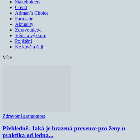
Stakeholders
Covid
Adman´s Choice
Farmacie
Aktuality
Zdravotnictví
Věda a výzkum
Pojištění
Ke kávě a čaji
Více
Zdravotní gramotnost
Přehledně: Jaká je hrazená prevence pro ženy u
praktika od ledna...