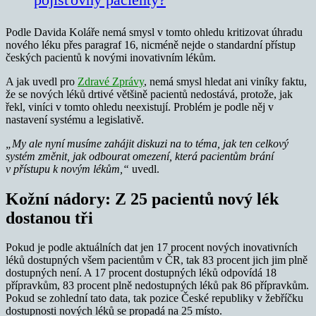
Podle Davida Koláře nemá smysl v tomto ohledu kritizovat úhradu
nového léku přes paragraf 16, nicméně nejde o standardní přístup
českých pacientů k novými inovativním lékům.
A jak uvedl pro
Zdravé Zprávy
, nemá smysl hledat ani viníky faktu,
že se nových léků drtivé většině pacientů nedostává, protože, jak
řekl, viníci v tomto ohledu neexistují. Problém je podle něj v
nastavení systému a legislativě.
„My ale nyní musíme zahájit diskuzi na to téma, jak ten celkový
systém změnit, jak odbourat omezení, která pacientům brání
v přístupu k novým lékům,“
uvedl.
Kožní nádory: Z 25 pacientů nový lék
dostanou tři
Pokud je podle aktuálních dat jen 17 procent nových inovativních
léků dostupných všem pacientům v ČR, tak 83 procent jich jim plně
dostupných není. A 17 procent dostupných léků odpovídá 18
přípravkům, 83 procent plně nedostupných léků pak 86 přípravkům.
Pokud se zohlední tato data, tak pozice České republiky v žebříčku
dostupnosti nových léků se propadá na 25 místo.