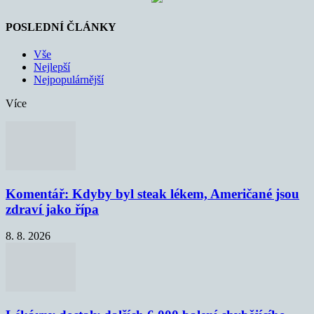
POSLEDNÍ ČLÁNKY
Vše
Nejlepší
Nejpopulárnější
Více
Komentář: Kdyby byl steak lékem, Američané jsou
zdraví jako řípa
8. 8. 2026