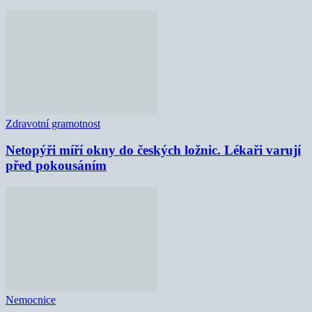
Zdravotní gramotnost
Netopýři míří okny do českých ložnic. Lékaři varují
před pokousáním
Nemocnice