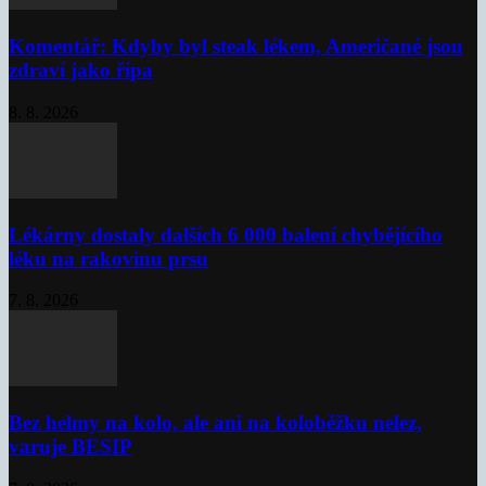
Komentář: Kdyby byl steak lékem, Američané jsou
zdraví jako řípa
8. 8. 2026
Lékárny dostaly dalších 6 000 balení chybějícího
léku na rakovinu prsu
7. 8. 2026
Bez helmy na kolo, ale ani na koloběžku nelez,
varuje BESIP