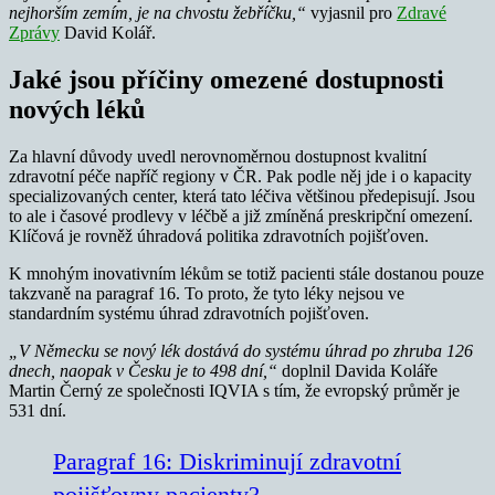
nejhorším zemím, je na chvostu žebříčku,“
vyjasnil pro
Zdravé
Zprávy
David Kolář.
Jaké jsou příčiny omezené dostupnosti
nových léků
Za hlavní důvody uvedl nerovnoměrnou dostupnost kvalitní
zdravotní péče napříč regiony v ČR. Pak podle něj jde i o kapacity
specializovaných center, která tato léčiva většinou předepisují. Jsou
to ale i časové prodlevy v léčbě a již zmíněná preskripční omezení.
Klíčová je rovněž úhradová politika zdravotních pojišťoven.
K mnohým inovativním lékům se totiž pacienti stále dostanou pouze
takzvaně na paragraf 16. To proto, že tyto léky nejsou ve
standardním systému úhrad zdravotních pojišťoven.
„V Německu se nový lék dostává do systému úhrad po zhruba 126
dnech, naopak v Česku je to 498 dní,“
doplnil Davida Koláře
Martin Černý ze společnosti IQVIA s tím, že evropský průměr je
531 dní.
Paragraf 16: Diskriminují zdravotní
pojišťovny pacienty?