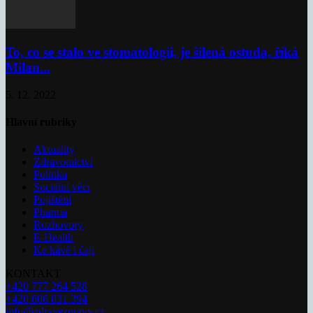
To, co se stalo ve stomatologii, je šílená ostuda, říká
Milan...
5. 12. 2022
Hlavní rubriky
Aktuality
Zdravotnictví
Politika
Sociální věci
Pojištění
Pharma
Rozhovory
E-Health
Ke kávě i čaji
KONTAKT
+420 777 264 528
+420 606 831 394
info@zdravezpravy.cz