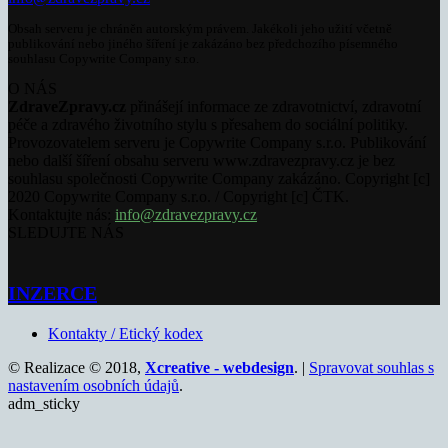
Obsah serveru je chráněn autorským právem. Jakékoli jeho užití včetně
publikování nebo jiného šíření je zakázáno bez předchozího písemného
souhlasu Copywrite Company s.r.o.
O NÁS
ZdraveZpravy.cz
přinášejí informace ze zdravotnictví, zdravotní
péče a zdravého životního stylu s přesahem do sociální politiky.
Provozovatelem serveru je Copywrite Company s.r.o. Publikování
nebo další šíření obsahu serveru www.zdravezpravy.cz je bez
souhlasu společnosti Copywrite Company zakázáno. Copyright [c]
2020 Copywrite Company s.r.o. / Copyright [c] ČTK.
Kontaktujte nás:
info@zdravezpravy.cz
SLEDUJTE NÁS
INZERCE
Kontakty / Etický kodex
© Realizace © 2018,
Xcreative - webdesign
. |
Spravovat souhlas s
nastavením osobních údajů
.
adm_sticky