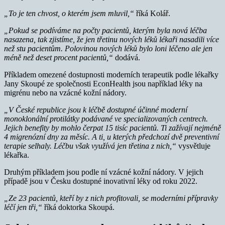
„To je ten chvost, o kterém jsem mluvil,“
říká Kolář.
„Pokud se podíváme na počty pacientů, kterým byla nová léčba
nasazena, tak zjistíme, že jen třetinu nových léků lékaři nasadili více
než stu pacientům. Polovinou nových léků bylo loni léčeno ale jen
méně než deset procent pacientů,“
dodává.
Příkladem omezené dostupnosti moderních terapeutik podle lékařky
Jany Skoupé ze společnosti EconHealth jsou například léky na
migrénu nebo na vzácné kožní nádory.
„V České republice jsou k léčbě dostupné účinné moderní
monoklonální protilátky podávané ve specializovaných centrech.
Jejich benefity by mohlo čerpat 15 tisíc pacientů. Ti zažívají nejméně
4 migrenózní dny za měsíc. A ti, u kterých předchozí dvě preventivní
terapie selhaly. Léčbu však využívá jen třetina z nich,“
vysvětluje
lékařka.
Druhým příkladem jsou podle ní vzácné kožní nádory. V jejich
případě jsou v Česku dostupné inovativní léky od roku 2022.
„Ze 23 pacientů, kteří by z nich profitovali, se moderními přípravky
léčí jen tři,“
říká doktorka Skoupá.