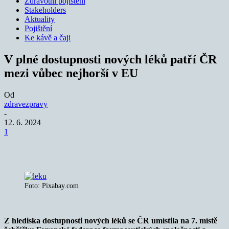
Zdravotní pojištění
Stakeholders
Aktuality
Pojištění
Ke kávě a čaji
V plné dostupnosti nových léků patří ČR
mezi vůbec nejhorší v EU
Od
zdravezpravy
-
12. 6. 2024
1
Foto: Pixabay.com
Z hlediska dostupnosti nových léků se ČR umístila na 7. místě