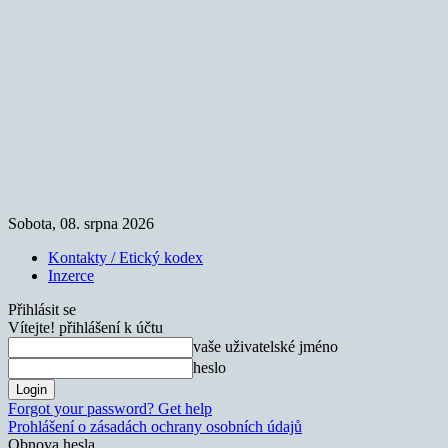
Sobota, 08. srpna 2026
Kontakty / Etický kodex
Inzerce
Přihlásit se
Vítejte! přihlášení k účtu
vaše uživatelské jméno
heslo
Forgot your password? Get help
Prohlášení o zásadách ochrany osobních údajů
Obnova hesla