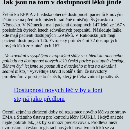
Jak jsou na tom v dostupnosti léků jinde
Žebříčku EFPIA z hlediska obecné dostupnosti pacientů k novým
lékům se na předních místech tradičně umísťuje Švýcarsko a
Německo. V Německu mají pacienti dostupných 147 léků ze 167 v
posledních čtyřech letech schválených preparátů. Následuje Itálie,
kde mají pacienti dostupných 129 léků. V Rakousku jich mají
pacienti dostupných 126. Evropský průměr činí 72 dostupných
nových léků ze zmíněných 167.
„Ve srovnání s vyspělými evropskými státy se z hlediska obecného
pohledu na dostupnost nových léků česká pozice postupně zlepšuje.
Během čtyř let jsme se posunuli z dvacátého místa na aktuální
sedmé místo,“
vysvětluje David Kolář s tím, že navzdory
problémům v praxi je to úspěch, který je třeba vnímat pozitivně.
Dostupnost nových léčiv byla loni
stejná jako předloni
Ocenil zejména zkrácení doby od registrace nového léčiva ze strany
EMA a Státního ústavu pro kontrolu léčiv [SÚKL]. I když ani zde
nejde pokrok tak, jak by si mnozí představovali. Prodleva mezi
evropskou a českou registrací nových inovativních léků se za