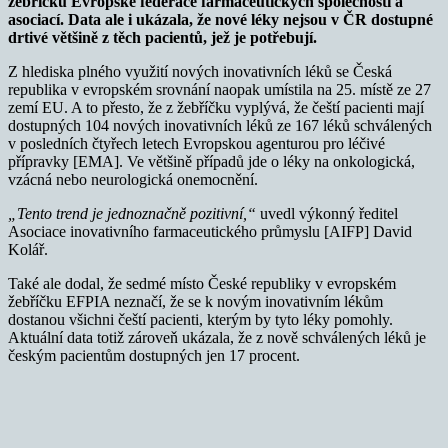
žebříčku Evropské federace farmaceutických společností a
asociací. Data ale i ukázala,
že nové léky nejsou v ČR dostupné
drtivé většině z těch pacientů, jež je potřebují.
Z hlediska plného využití nových inovativních léků se Česká
republika v evropském srovnání naopak umístila na 25. místě ze 27
zemí EU. A to přesto, že z žebříčku vyplývá, že čeští pacienti mají
dostupných 104 nových inovativních léků ze 167 léků schválených
v posledních čtyřech letech Evropskou agenturou pro léčivé
přípravky [EMA]. Ve většině případů jde o léky na onkologická,
vzácná nebo neurologická onemocnění.
„Tento trend je jednoznačně pozitivní,“
uvedl výkonný ředitel
Asociace inovativního farmaceutického průmyslu [AIFP] David
Kolář.
Také ale dodal, že sedmé místo České republiky v evropském
žebříčku EFPIA neznačí, že se k novým inovativním lékům
dostanou všichni čeští pacienti, kterým by tyto léky pomohly.
Aktuální data totiž zároveň ukázala, že z nově schválených léků je
českým pacientům dostupných jen 17 procent.