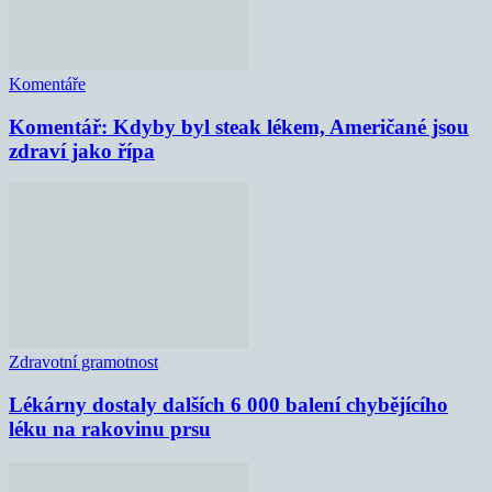
Komentáře
Komentář: Kdyby byl steak lékem, Američané jsou
zdraví jako řípa
Zdravotní gramotnost
Lékárny dostaly dalších 6 000 balení chybějícího
léku na rakovinu prsu