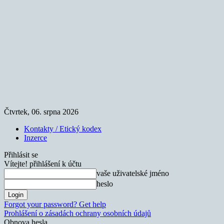
Čtvrtek, 06. srpna 2026
Kontakty / Etický kodex
Inzerce
Přihlásit se
Vítejte! přihlášení k účtu
vaše uživatelské jméno
heslo
Forgot your password? Get help
Prohlášení o zásadách ochrany osobních údajů
Obnova hesla