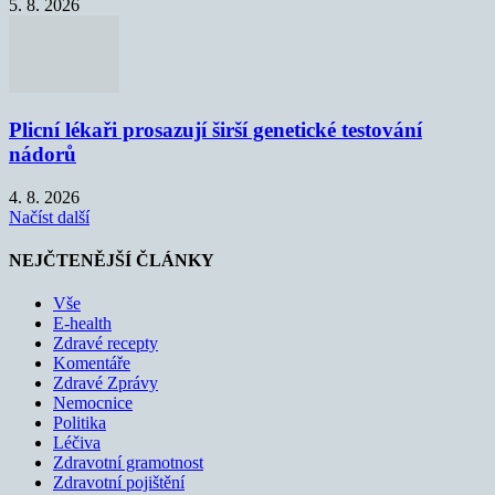
5. 8. 2026
Plicní lékaři prosazují širší genetické testování
nádorů
4. 8. 2026
Načíst další
NEJČTENĚJŠÍ ČLÁNKY
Vše
E-health
Zdravé recepty
Komentáře
Zdravé Zprávy
Nemocnice
Politika
Léčiva
Zdravotní gramotnost
Zdravotní pojištění