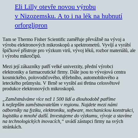
Eli Lilly otevře novou výrobu
v Nizozemsku. A to i na lék na hubnutí
orforglipron
Tam se Thermo Fisher Scientific zaměřuje převážně na vývoj a
výrobu elektronových mikroskopů a spektrometrů. Vyvíjí a vyrábí
špičkové přístroje pro výzkum virů, vývoj léků, rozbor materiálů, ale
i výrobu mikročipů.
Mezi její zákazníky patří velké univerzity, přední výrobci
elektroniky a farmaceutické firmy. Dále jsou to vývojová centra
kosmického, polovodičového, těžebního, automobilového a
leteckého průmyslu. V Brně se vyrábí asi třetina celosvětové
produkce elektronových mikroskopů.
„Zaměstnáváme více než 1 500 lidí a dlouhodobě patříme
k nejlepším zaměstnavatelům v regionu. Najdete mezi námi
odborníky na fyziku, elektroniku, software, mechanickou konstrukci,
logistiku a mnohé další. Investujeme do výzkumu, vývoje a stavíme
na technologických inovacích,“
uvádí zástupci firmy na svých
stránkách.