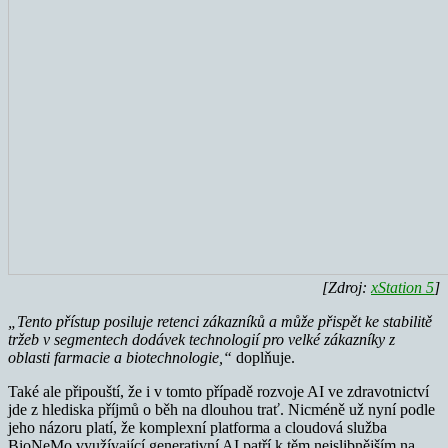
[Zdroj:
xStation 5
]
„Tento přístup posiluje retenci zákazníků a může přispět ke stabilitě
tržeb v segmentech dodávek technologií pro velké zákazníky z
oblasti farmacie a biotechnologie,“
doplňuje.
Také ale připouští, že i v tomto případě rozvoje AI ve zdravotnictví
jde z hlediska příjmů o běh na dlouhou trať. Nicméně už nyní podle
jeho názoru platí, že komplexní platforma a cloudová služba
BioNeMo využívající generativní AI patří k těm nejslibnějším na