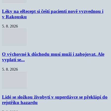
Léky na eRecept si čeští pacienti nově vyzvednou i
v Rakousku
5. 8. 2026
O výchovné k důchodu musí muži i zabojovat. Ale
vyplatí se...
5. 8. 2026
Lidé se složkou živobytí v superdávce se překlápí do
rejstříku hazardu