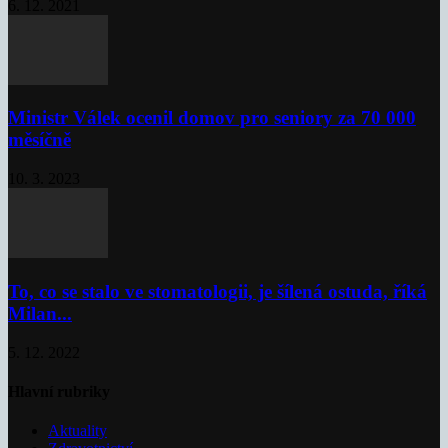
6. 12. 2021
Ministr Válek ocenil domov pro seniory za 70 000
měsíčně
10. 3. 2023
To, co se stalo ve stomatologii, je šílená ostuda, říká
Milan...
5. 12. 2022
Hlavní rubriky
Aktuality