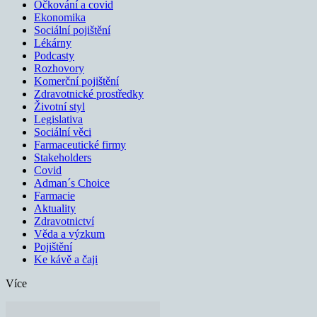
Očkování a covid
Ekonomika
Sociální pojištění
Lékárny
Podcasty
Rozhovory
Komerční pojištění
Zdravotnické prostředky
Životní styl
Legislativa
Sociální věci
Farmaceutické firmy
Stakeholders
Covid
Adman´s Choice
Farmacie
Aktuality
Zdravotnictví
Věda a výzkum
Pojištění
Ke kávě a čaji
Více