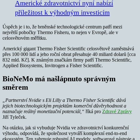
Americké zdravotnictví nyní nabízí
příležitost k výhodným investicím
Úspěch je i to, že brněnské technologické centrum patří mezi
největší pobočky Thermo Fisheru, to nejen v Evropě, ale v
celosvětovém měřítku.
Americký gigant Thermo Fisher Scientific celosvětově zaměstnává
přes 100 000 lidí a jeho roční obrat přesahuje 40 miliard dolarů [cca
832 mld. Kč]. K známým značkám firmy patří Thermo Scientific,
Applied Biosystems, Invitrogen a Fisher Scientific.
BioNeMo má našlápnuto správným
směrem
„Partnerství Nvidie s Eli Lilly a Thermo Fisher Scientific dává
jejich biotechnologickým projektům komerční důvěryhodnost a
naznačuje reálný monetizační potenciál,“
říká pro
Zdravé Zprávy
Jiří Tyleček.
Na otázku, jak si vybuduje Nvidia ve zdravotnictví konkurenční
výhodu, odpovídá, že společnost vytváří komplexní end-to-end
ekosystém. Ten zahrnuje robustní AI modely, softwarové nástroje a