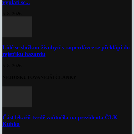
vyplatí se...
5. 8. 2026
Lidé se složkou živobytí v superdávce se překlápí do
rejstříku hazardu
5. 8. 2026
NEJDISKUTOVANĚJŠÍ ČLÁNKY
Část lékařů tvrdě zaútočila na prezidenta ČLK
Kubka