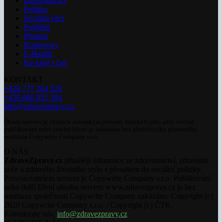
Zdravotnictví
Politika
Sociální věci
Pojištění
Pharma
Rozhovory
E-Health
Ke kávě i čaji
KONTAKT
+420 777 264 528
+420 606 831 394
info@zdravezpravy.cz
Obsah serveru je chráněn autorským právem. Jakékoli jeho užití včetně
publikování nebo jiného šíření je zakázáno bez předchozího písemného
souhlasu Copywrite Company s.r.o.
O NÁS
ZdraveZpravy.cz
přinášejí informace ze zdravotnictví, zdravotní
péče a zdravého životního stylu s přesahem do sociální politiky.
Provozovatelem serveru je Copywrite Company s.r.o. Publikování
nebo další šíření obsahu serveru www.zdravezpravy.cz je bez
souhlasu společnosti Copywrite Company zakázáno. Copyright [c]
2020 Copywrite Company s.r.o. / Copyright [c] ČTK.
Kontaktujte nás:
info@zdravezpravy.cz