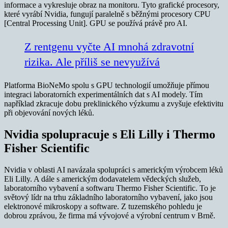
informace a vykresluje obraz na monitoru. Tyto grafické procesory,
které vyrábí Nvidia, fungují paralelně s běžnými procesory CPU
[Central Processing Unit]. GPU se používá právě pro AI.
Z rentgenu vyčte AI mnohá zdravotní
rizika. Ale příliš se nevyužívá
Platforma BioNeMo spolu s GPU technologií umožňuje přímou
integraci laboratorních experimentálních dat s AI modely. Tím
například zkracuje dobu preklinického výzkumu a zvyšuje efektivitu
při objevování nových léků.
Nvidia spolupracuje s Eli Lilly i Thermo
Fisher Scientific
Nvidia v oblasti AI navázala spolupráci s americkým výrobcem léků
Eli Lilly. A dále s americkým dodavatelem vědeckých služeb,
laboratorního vybavení a softwaru Thermo Fisher Scientific. To je
světový lídr na trhu základního laboratorního vybavení, jako jsou
elektronové mikroskopy a software. Z tuzemského pohledu je
dobrou zprávou, že firma má vývojové a výrobní centrum v Brně.