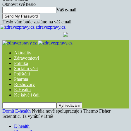
Obnovit své heslo
Váš e-mail
Heslo vám bude zasláno na váš email
zdravezpravy.cz
Aktuality
Zdravotnictví
Politika
Sociální věci
Pojištění
Pharma
Rozhovory
E-Health
Ke kávě i čaji
Domů
E-health
Nvidia nově spolupracuje s Thermo Fisher
Scientific. Ta vyrábí v Brně
E-health