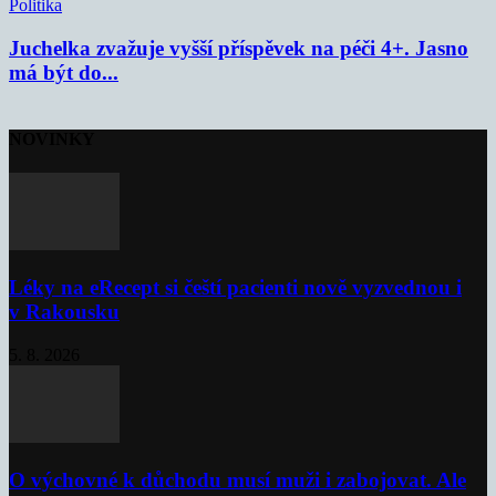
Politika
Juchelka zvažuje vyšší příspěvek na péči 4+. Jasno
má být do...
NOVINKY
Léky na eRecept si čeští pacienti nově vyzvednou i
v Rakousku
5. 8. 2026
O výchovné k důchodu musí muži i zabojovat. Ale