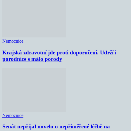
Nemocnice
Krajská zdravotní jde proti doporučení. Udrží i
porodnice s málo porody
Nemocnice
Senát nepřijal novelu o nepřiměřené léčbě na