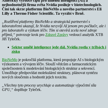
Americký výrobce čipů pro umělou inteligenci [AI] a
nejhodnotnější firma světa Nvidia posiluje v biotechnologiích.
Činí tak skrze platformu BioNeMo a nového partnerství s Eli
Lilly a Thermo Fisher Scientific. Ta vyrábí v Brně.
„Rozšíření platformy BioNeMo a strategická partnerství s
laboratořemi ukazují, že Nvidia nevyvíjí AI jenom pro počítače, ale i
pro laboratoře a výzkum léčiv. Tím si otevírá zcela nové zdroje
příjmů,“
potvrzuje krok pro
Zdravé Zprávy
vedoucí analytik XTB
Jiří Tyleček.
Sektor umělé inteligence jede dál. Nvidia rostla v tržbách i
zisku
BioNeMo
je pokročilá platforma, která propojuje AI s biologickým
výzkumem a vývojem léčiv. Slouží vědcům a farmaceutickým
společnostem k modelování biologických struktur a sekvencí.
Umožňuje předpovídat molekulární struktury, plánovat syntézu
nových sloučenin a hodnotit jejich toxicitu.
„Všechny tyto procesy urychluje a automatizuje výpočetní síla
GPU,“
doplňuje Tyleček.