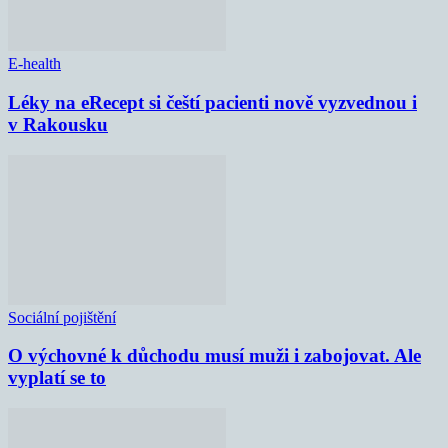
E-health
Léky na eRecept si čeští pacienti nově vyzvednou i
v Rakousku
Sociální pojištění
O výchovné k důchodu musí muži i zabojovat. Ale
vyplatí se to