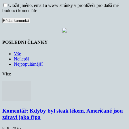
Uložit jméno, email a www stránky v prohlížeči pro další mé
budoucí komentáře
POSLEDNÍ ČLÁNKY
Vše
Nejlepší
Nejpopulárnější
Více
Komentář: Kdyby byl steak lékem, Američané jsou
zdraví jako řípa
8. 8. 2026