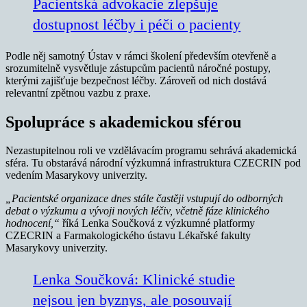
Pacientská advokacie zlepšuje
dostupnost léčby i péči o pacienty
Podle něj samotný Ústav v rámci školení především otevřeně a
srozumitelně vysvětluje zástupcům pacientů náročné postupy,
kterými zajišťuje bezpečnost léčby. Zároveň od nich dostává
relevantní zpětnou vazbu z praxe.
Spolupráce s akademickou sférou
Nezastupitelnou roli ve vzdělávacím programu sehrává akademická
sféra. Tu obstarává národní výzkumná infrastruktura CZECRIN pod
vedením Masarykovy univerzity.
„Pacientské organizace dnes stále častěji vstupují do odborných
debat o výzkumu a vývoji nových léčiv, včetně fáze klinického
hodnocení,“
říká Lenka Součková z výzkumné platformy
CZECRIN a Farmakologického ústavu Lékařské fakulty
Masarykovy univerzity.
Lenka Součková: Klinické studie
nejsou jen byznys, ale posouvají