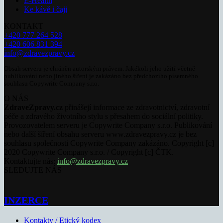
E-Health
Ke kávě i čaji
KONTAKT
+420 777 264 528
+420 606 831 394
info@zdravezpravy.cz
Obsah serveru je chráněn autorským právem. Jakékoli jeho užití včetně
publikování nebo jiného šíření je zakázáno bez předchozího písemného
souhlasu Copywrite Company s.r.o.
O NÁS
ZdraveZpravy.cz
přinášejí informace ze zdravotnictví, zdravotní
péče a zdravého životního stylu s přesahem do sociální politiky.
Provozovatelem serveru je Copywrite Company s.r.o. Publikování
nebo další šíření obsahu serveru www.zdravezpravy.cz je bez
souhlasu společnosti Copywrite Company zakázáno. Copyright [c]
2020 Copywrite Company s.r.o. / Copyright [c] ČTK.
Kontaktujte nás:
info@zdravezpravy.cz
SLEDUJTE NÁS
INZERCE
Kontakty / Etický kodex