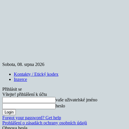
Sobota, 08. srpna 2026
Kontakty / Etický kodex
Inzerce
Přihlásit se
Vítejte! přihlášení k účtu
vaše uživatelské jméno
heslo
Forgot your password? Get help
Prohlášení o zásadách ochrany osobních údajů
Obnova hesla