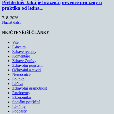
Přehledně: Jaká je hrazená prevence pro ženy u
praktika od ledna...
7. 8. 2026
Načíst další
NEJČTENĚJŠÍ ČLÁNKY
Vše
E-health
Zdravé recepty
Komentáře
Zdravé Zprávy
Zdravotní pojištění
Očkování a covid
Nemocnice
Politika
Léčiva
Zdravotní gramotnost
Rozhovory
Ekonomika
Sociální pojištění
Lékárny
Podcasty