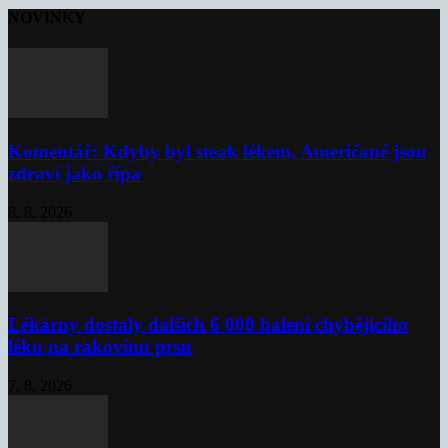
NOVINKY
Komentář: Kdyby byl steak lékem, Američané jsou
zdraví jako řípa
8. 8. 2026
Lékárny dostaly dalších 6 000 balení chybějícího
léku na rakovinu prsu
7. 8. 2026