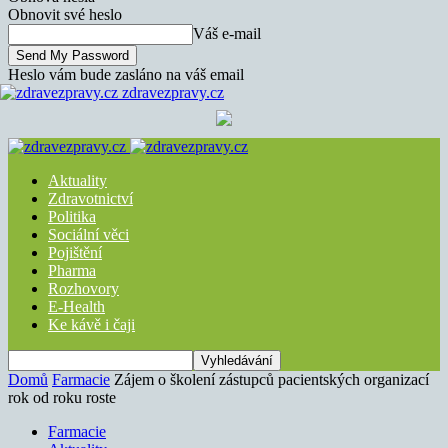
Obnovit své heslo
Váš e-mail
Heslo vám bude zasláno na váš email
zdravezpravy.cz
Aktuality
Zdravotnictví
Politika
Sociální věci
Pojištění
Pharma
Rozhovory
E-Health
Ke kávě i čaji
Domů
Farmacie
Zájem o školení zástupců pacientských organizací
rok od roku roste
Farmacie