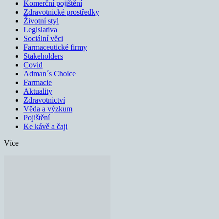
Komerční pojištění
Zdravotnické prostředky
Životní styl
Legislativa
Sociální věci
Farmaceutické firmy
Stakeholders
Covid
Adman´s Choice
Farmacie
Aktuality
Zdravotnictví
Věda a výzkum
Pojištění
Ke kávě a čaji
Více