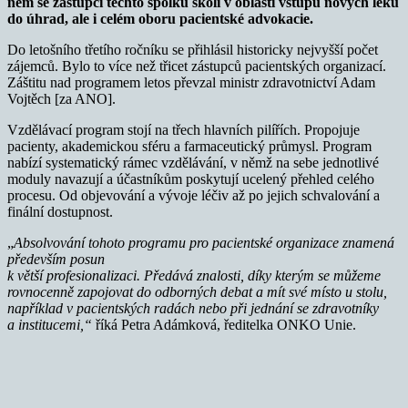
něm se zástupci těchto spolků školí v oblasti vstupů nových léků
do úhrad, ale i celém oboru pacientské advokacie.
Do letošního třetího ročníku se přihlásil historicky nejvyšší počet
zájemců. Bylo to více než třicet zástupců pacientských organizací.
Záštitu nad programem letos převzal ministr zdravotnictví Adam
Vojtěch [za ANO].
Vzdělávací program stojí na třech hlavních pilířích. Propojuje
pacienty, akademickou sféru a farmaceutický průmysl. Program
nabízí systematický rámec vzdělávání, v němž na sebe jednotlivé
moduly navazují a účastníkům poskytují ucelený přehled celého
procesu. Od objevování a vývoje léčiv až po jejich schvalování a
finální dostupnost.
„
Absolvování tohoto programu pro pacientské organizace znamená
především posun
k větší profesionalizaci. Předává znalosti, díky kterým se můžeme
rovnocenně zapojovat do odborných debat a mít své místo u stolu,
například v pacientských radách nebo při jednání se zdravotníky
a institucemi,“
říká Petra Adámková, ředitelka ONKO Unie.