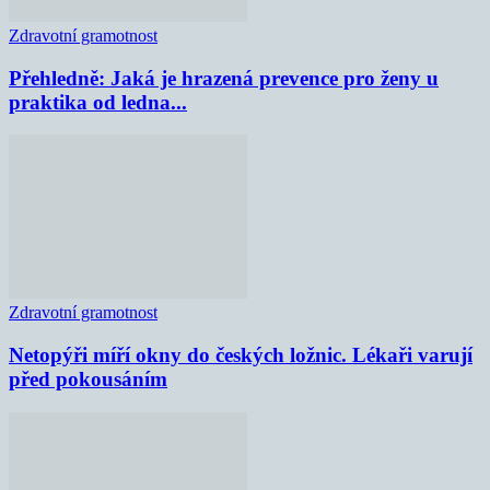
Zdravotní gramotnost
Přehledně: Jaká je hrazená prevence pro ženy u
praktika od ledna...
Zdravotní gramotnost
Netopýři míří okny do českých ložnic. Lékaři varují
před pokousáním