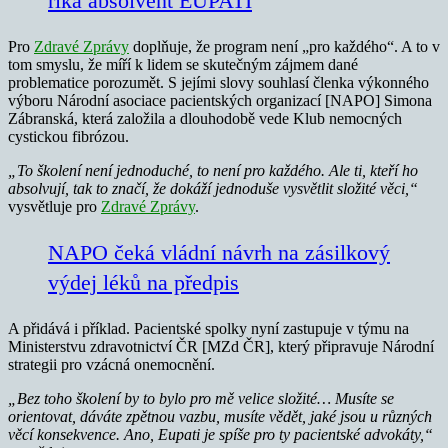
říká absolvent EUPATI
Pro
Zdravé Zprávy
doplňuje, že program není „pro každého“. A to v
tom smyslu, že míří k lidem se skutečným zájmem dané
problematice porozumět. S jejími slovy souhlasí členka výkonného
výboru Národní asociace pacientských organizací [NAPO] Simona
Zábranská, která založila a dlouhodobě vede Klub nemocných
cystickou fibrózou.
„To školení není jednoduché, to není pro každého. Ale ti, kteří ho
absolvují, tak to značí, že dokáží jednoduše vysvětlit složité věci,“
vysvětluje pro
Zdravé Zprávy
.
NAPO čeká vládní návrh na zásilkový
výdej léků na předpis
A přidává i příklad. Pacientské spolky nyní zastupuje v týmu na
Ministerstvu zdravotnictví ČR [MZd ČR], který připravuje Národní
strategii pro vzácná onemocnění.
„Bez toho školení by to bylo pro mě velice složité… Musíte se
orientovat, dáváte zpětnou vazbu, musíte vědět, jaké jsou u různých
věcí konsekvence. Ano, Eupati je spíše pro ty pacientské advokáty,“