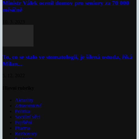
Ministr Válek ocenil domov pro seniory za 70 000
měsíčně
10. 3. 2023
To, co se stalo ve stomatologii, je šílená ostuda, říká
Milan...
5. 12. 2022
Hlavní rubriky
Aktuality
Zdravotnictví
Politika
Sociální věci
Pojištění
Pharma
Rozhovory