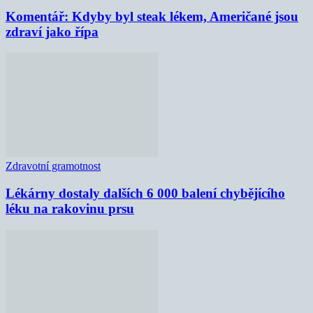
Komentář: Kdyby byl steak lékem, Američané jsou
zdraví jako řípa
Zdravotní gramotnost
Lékárny dostaly dalších 6 000 balení chybějícího
léku na rakovinu prsu