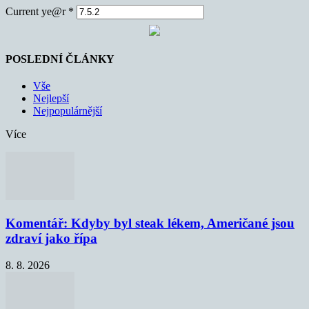
Current ye@r
*
POSLEDNÍ ČLÁNKY
Vše
Nejlepší
Nejpopulárnější
Více
Komentář: Kdyby byl steak lékem, Američané jsou
zdraví jako řípa
8. 8. 2026