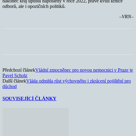
nakonec kraj upustil naposledy v roce 2022, právě kvůli kritice
odborů, ale i opozičních politiků.
–VRN–
Předchozí článek
Vládní zmocněnec pro novou nemocnici v Praze je
Pavel Scholz
Další článek
Vláda odmítla růst výchovného i zkrácení pojištění pro
důchod
SOUVISEJÍCÍ ČLÁNKY