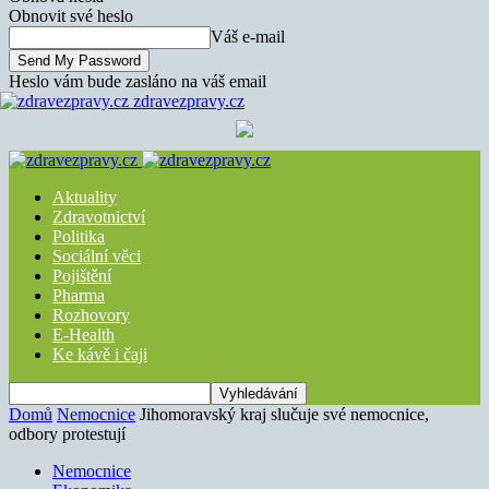
Obnovit své heslo
Váš e-mail
Heslo vám bude zasláno na váš email
zdravezpravy.cz
Aktuality
Zdravotnictví
Politika
Sociální věci
Pojištění
Pharma
Rozhovory
E-Health
Ke kávě i čaji
Domů
Nemocnice
Jihomoravský kraj slučuje své nemocnice,
odbory protestují
Nemocnice