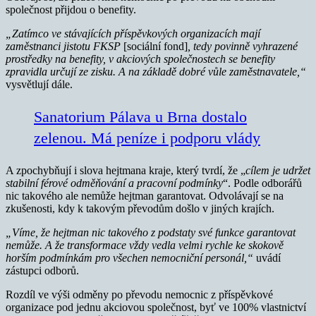
společnost přijdou o benefity.
„Zatímco ve stávajících příspěvkových organizacích mají
zaměstnanci jistotu FKSP
[sociální fond]
, tedy povinně vyhrazené
prostředky na benefity, v akciových společnostech se benefity
zpravidla určují ze zisku. A na základě dobré vůle zaměstnavatele,“
vysvětlují dále.
Sanatorium Pálava u Brna dostalo
zelenou. Má peníze i podporu vlády
A zpochybňují i slova hejtmana kraje, který tvrdí, že „
cílem je udržet
stabilní férové odměňování a pracovní podmínky
“. Podle odborářů
nic takového ale nemůže hejtman garantovat. Odvolávají se na
zkušenosti, kdy k takovým převodům došlo v jiných krajích.
„Víme, že hejtman nic takového z podstaty své funkce garantovat
nemůže. A že transformace vždy vedla velmi rychle ke skokově
horším podmínkám pro všechen nemocniční personál,“
uvádí
zástupci odborů.
Rozdíl ve výši odměny po převodu nemocnic z příspěvkové
organizace pod jednu akciovou společnost, byť ve 100% vlastnictví