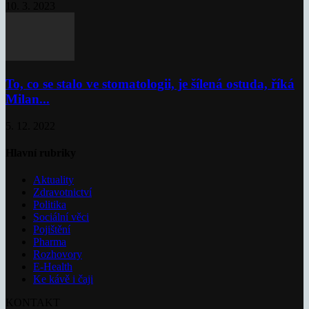
10. 3. 2023
To, co se stalo ve stomatologii, je šílená ostuda, říká
Milan...
5. 12. 2022
Hlavní rubriky
Aktuality
Zdravotnictví
Politika
Sociální věci
Pojištění
Pharma
Rozhovory
E-Health
Ke kávě i čaji
KONTAKT