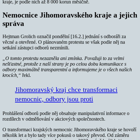
kraje, je podle nich až 8 000 korun měsíčně.
Nemocnice Jihomoravského kraje a jejich
správa
Hejtman Grolich označil pondělní [16.2.] jednání s odboráři za
věcné a otevřené. O plánovaném protestu se však podle něj na
setkání zástupci odborů nezmínili.
„O tomto protestu nezazněla ani zmínka. Považuji to za velmi
nešťastné, protože z naší strany je po celou dobu komunikace s
odbory maximálně transparentní a informujeme je o všech našich
krocích,“
řekl.
Jihomoravský kraj chce transformaci
nemocnic, odbory jsou proti
Prohlášení odborů podle něj obsahuje manipulativní informace o
rozdílech v odměňování v akciových společnostech.
O transformaci krajských nemocnic Jihomoravského kraje se hovoří
několik let a bylo tady více pokusů o takový převod. Od záměru