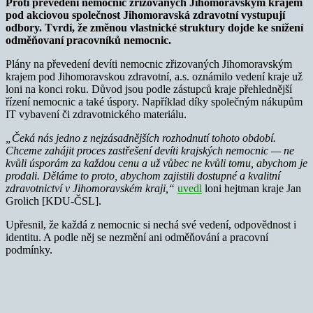
Proti převedení nemocnic zřizovaných Jihomoravským krajem
pod akciovou společnost Jihomoravská zdravotní vystupují
odbory. Tvrdí, že změnou vlastnické struktury dojde ke snížení
odměňovaní pracovníků nemocnic.
Plány na převedení devíti nemocnic zřizovaných Jihomoravským
krajem pod Jihomoravskou zdravotní, a.s. oznámilo vedení kraje už
loni na konci roku. Důvod jsou podle zástupců kraje přehlednější
řízení nemocnic a také úspory. Například díky společným nákupům
IT vybavení či zdravotnického materiálu.
„Čeká nás jedno z nejzásadnějších rozhodnutí tohoto období.
Chceme zahájit proces zastřešení devíti krajských nemocnic — ne
kvůli úsporám za každou cenu a už vůbec ne kvůli tomu, abychom je
prodali. Děláme to proto, abychom zajistili dostupné a kvalitní
zdravotnictví v Jihomoravském kraji,“
uvedl
loni hejtman kraje Jan
Grolich [KDU-ČSL].
Upřesnil, že každá z nemocnic si nechá své vedení, odpovědnost i
identitu. A podle něj se nezmění ani odměňování a pracovní
podmínky.