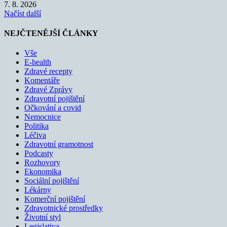
7. 8. 2026
Načíst další
NEJČTENĚJŠÍ ČLÁNKY
Vše
E-health
Zdravé recepty
Komentáře
Zdravé Zprávy
Zdravotní pojištění
Očkování a covid
Nemocnice
Politika
Léčiva
Zdravotní gramotnost
Podcasty
Rozhovory
Ekonomika
Sociální pojištění
Lékárny
Komerční pojištění
Zdravotnické prostředky
Životní styl
Legislativa