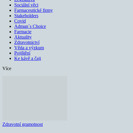
Sociální věci
Farmaceutické firmy
Stakeholders
Covid
Adman´s Choice
Farmacie
Aktuality
Zdravotnictví
Věda a výzkum
Pojištění
Ke kávě a čaji
Více
Zdravotní gramotnost