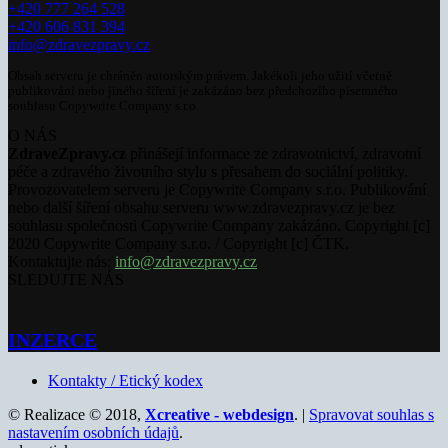
+420 777 264 528
+420 606 831 394
info@zdravezpravy.cz
Obsah serveru je chráněn autorským právem. Jakékoli jeho užití včetně
publikování nebo jiného šíření je zakázáno bez předchozího písemného
souhlasu Copywrite Company s.r.o.
O NÁS
ZdraveZpravy.cz
přinášejí informace ze zdravotnictví, zdravotní
péče a zdravého životního stylu s přesahem do sociální politiky.
Provozovatelem serveru je Copywrite Company s.r.o. Publikování
nebo další šíření obsahu serveru www.zdravezpravy.cz je bez
souhlasu společnosti Copywrite Company zakázáno. Copyright [c]
2020 Copywrite Company s.r.o. / Copyright [c] ČTK.
Kontaktujte nás:
info@zdravezpravy.cz
SLEDUJTE NÁS
INZERCE
Kontakty / Etický kodex
© Realizace © 2018,
Xcreative - webdesign
. |
Spravovat souhlas s
nastavením osobních údajů
.