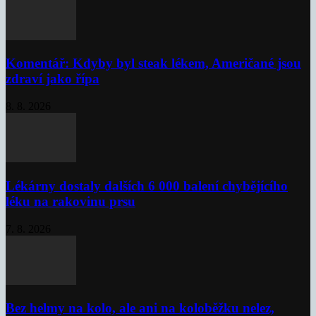
Komentář: Kdyby byl steak lékem, Američané jsou
zdraví jako řípa
8. 8. 2026
Lékárny dostaly dalších 6 000 balení chybějícího
léku na rakovinu prsu
7. 8. 2026
Bez helmy na kolo, ale ani na koloběžku nelez,