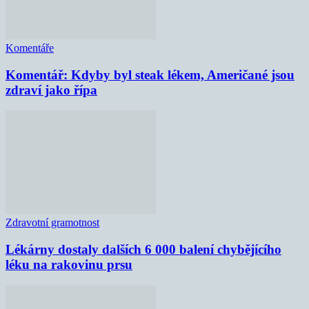
Komentáře
Komentář: Kdyby byl steak lékem, Američané jsou
zdraví jako řípa
Zdravotní gramotnost
Lékárny dostaly dalších 6 000 balení chybějícího
léku na rakovinu prsu