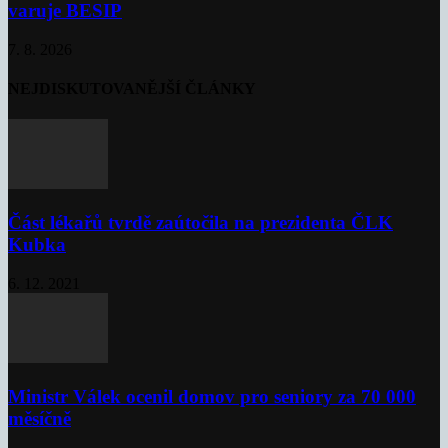
varuje BESIP
7. 8. 2026
NEJDISKUTOVANĚJŠÍ ČLÁNKY
Část lékařů tvrdě zaútočila na prezidenta ČLK
Kubka
6. 12. 2021
Ministr Válek ocenil domov pro seniory za 70 000
měsíčně