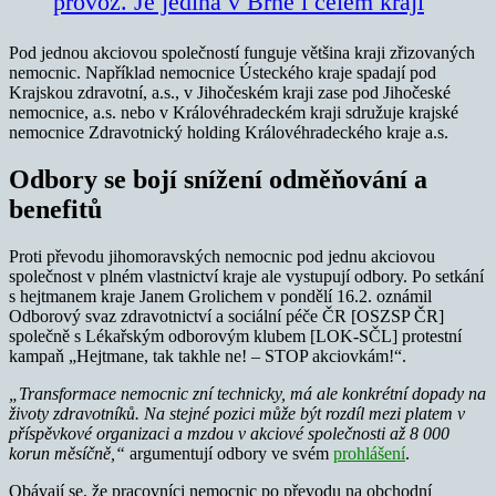
provoz. Je jediná v Brně i celém kraji
Pod jednou akciovou společností funguje většina kraji zřizovaných
nemocnic. Například nemocnice Ústeckého kraje spadají pod
Krajskou zdravotní, a.s., v Jihočeském kraji zase pod Jihočeské
nemocnice, a.s. nebo v Královéhradeckém kraji sdružuje krajské
nemocnice Zdravotnický holding Královéhradeckého kraje a.s.
Odbory se bojí snížení odměňování a
benefitů
Proti převodu jihomoravských nemocnic pod jednu akciovou
společnost v plném vlastnictví kraje ale vystupují odbory. Po setkání
s hejtmanem kraje Janem Grolichem v pondělí 16.2. oznámil
Odborový svaz zdravotnictví a sociální péče ČR [OSZSP ČR]
společně s Lékařským odborovým klubem [LOK-SČL] protestní
kampaň „Hejtmane, tak takhle ne! – STOP akciovkám!“.
„Transformace nemocnic zní technicky, má ale konkrétní dopady na
životy zdravotníků. Na stejné pozici může být rozdíl mezi platem v
příspěvkové organizaci a mzdou v akciové společnosti až 8 000
korun měsíčně,“
argumentují odbory ve svém
prohlášení
.
Obávají se, že pracovníci nemocnic po převodu na obchodní