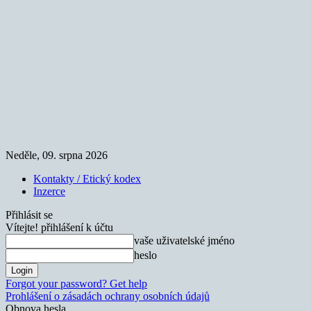
Neděle, 09. srpna 2026
Kontakty / Etický kodex
Inzerce
Přihlásit se
Vítejte! přihlášení k účtu
vaše uživatelské jméno
heslo
Forgot your password? Get help
Prohlášení o zásadách ochrany osobních údajů
Obnova hesla