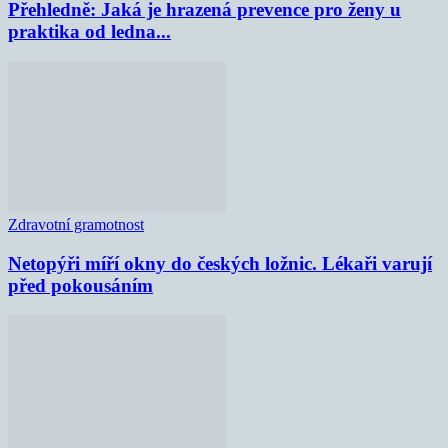
Přehledně: Jaká je hrazená prevence pro ženy u
praktika od ledna...
Zdravotní gramotnost
Netopýři míří okny do českých ložnic. Lékaři varují
před pokousáním