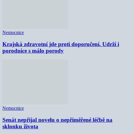
Nemocnice
Krajská zdravotní jde proti doporučení. Udrží i
porodnice s málo porody
Nemocnice
Senát nepřijal novelu o nepřiměřené léčbě na
sklonku života