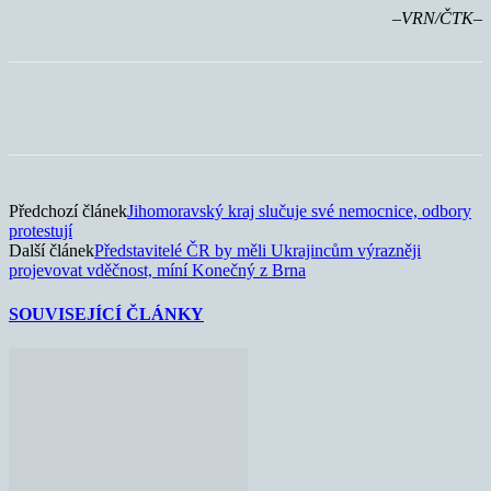
–VRN/ČTK–
Předchozí článek
Jihomoravský kraj slučuje své nemocnice, odbory
protestují
Další článek
Představitelé ČR by měli Ukrajincům výrazněji
projevovat vděčnost, míní Konečný z Brna
SOUVISEJÍCÍ ČLÁNKY