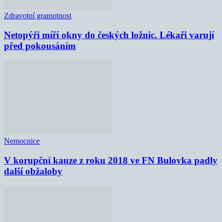
Zdravotní gramotnost
Netopýři míří okny do českých ložnic. Lékaři varují
před pokousáním
Nemocnice
V korupční kauze z roku 2018 ve FN Bulovka padly
další obžaloby