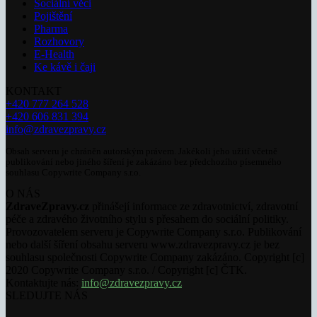
Sociální věci
Pojištění
Pharma
Rozhovory
E-Health
Ke kávě i čaji
KONTAKT
+420 777 264 528
+420 606 831 394
info@zdravezpravy.cz
Obsah serveru je chráněn autorským právem. Jakékoli jeho užití včetně
publikování nebo jiného šíření je zakázáno bez předchozího písemného
souhlasu Copywrite Company s.r.o.
O NÁS
ZdraveZpravy.cz
přinášejí informace ze zdravotnictví, zdravotní
péče a zdravého životního stylu s přesahem do sociální politiky.
Provozovatelem serveru je Copywrite Company s.r.o. Publikování
nebo další šíření obsahu serveru www.zdravezpravy.cz je bez
souhlasu společnosti Copywrite Company zakázáno. Copyright [c]
2020 Copywrite Company s.r.o. / Copyright [c] ČTK.
Kontaktujte nás:
info@zdravezpravy.cz
SLEDUJTE NÁS