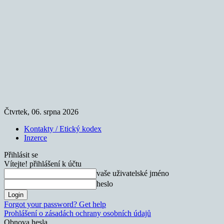
Čtvrtek, 06. srpna 2026
Kontakty / Etický kodex
Inzerce
Přihlásit se
Vítejte! přihlášení k účtu
vaše uživatelské jméno
heslo
Forgot your password? Get help
Prohlášení o zásadách ochrany osobních údajů
Obnova hesla