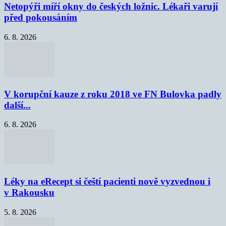
Netopýři míří okny do českých ložnic. Lékaři varují
před pokousáním
6. 8. 2026
V korupční kauze z roku 2018 ve FN Bulovka padly
další...
6. 8. 2026
Léky na eRecept si čeští pacienti nově vyzvednou i
v Rakousku
5. 8. 2026