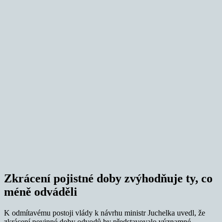
Zkrácení pojistné doby zvýhodňuje ty, co
méně odváděli
K odmítavému postoji vlády k návrhu ministr Juchelka uvedl, že
zkrácení povinné doby odvodů by představovalo významné