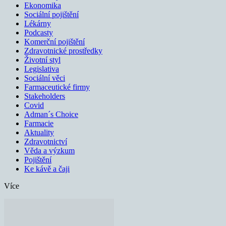
Ekonomika
Sociální pojištění
Lékárny
Podcasty
Komerční pojištění
Zdravotnické prostředky
Životní styl
Legislativa
Sociální věci
Farmaceutické firmy
Stakeholders
Covid
Adman´s Choice
Farmacie
Aktuality
Zdravotnictví
Věda a výzkum
Pojištění
Ke kávě a čaji
Více