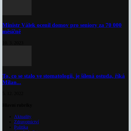
Ministr Válek ocenil domov pro seniory za 70 000
měsíčně
10. 3. 2023
To, co se stalo ve stomatologii, je šílená ostuda, říká
Milan...
5. 12. 2022
Hlavní rubriky
Aktuality
Zdravotnictví
Politika