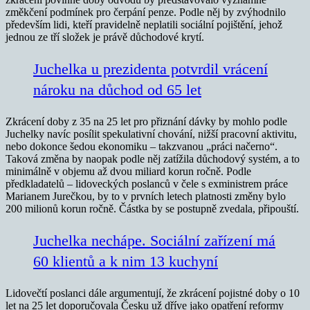
změkčení podmínek pro čerpání penze. Podle něj by zvýhodnilo
především lidi, kteří pravidelně neplatili sociální pojištění, jehož
jednou ze tří složek je právě důchodové krytí.
Juchelka u prezidenta potvrdil vrácení
nároku na důchod od 65 let
Zkrácení doby z 35 na 25 let pro přiznání dávky by mohlo podle
Juchelky navíc posílit spekulativní chování, nižší pracovní aktivitu,
nebo dokonce šedou ekonomiku – takzvanou „práci načerno“.
Taková změna by naopak podle něj zatížila důchodový systém, a to
minimálně v objemu až dvou miliard korun ročně. Podle
předkladatelů – lidoveckých poslanců v čele s exministrem práce
Marianem Jurečkou, by to v prvních letech platnosti změny bylo
200 milionů korun ročně. Částka by se postupně zvedala, připouští.
Juchelka nechápe. Sociální zařízení má
60 klientů a k nim 13 kuchyní
Lidovečtí poslanci dále argumentují, že zkrácení pojistné doby o 10
let na 25 let doporučovala Česku už dříve jako opatření reformy