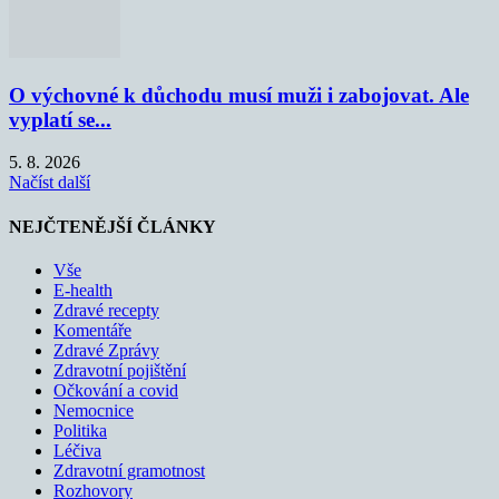
O výchovné k důchodu musí muži i zabojovat. Ale
vyplatí se...
5. 8. 2026
Načíst další
NEJČTENĚJŠÍ ČLÁNKY
Vše
E-health
Zdravé recepty
Komentáře
Zdravé Zprávy
Zdravotní pojištění
Očkování a covid
Nemocnice
Politika
Léčiva
Zdravotní gramotnost
Rozhovory