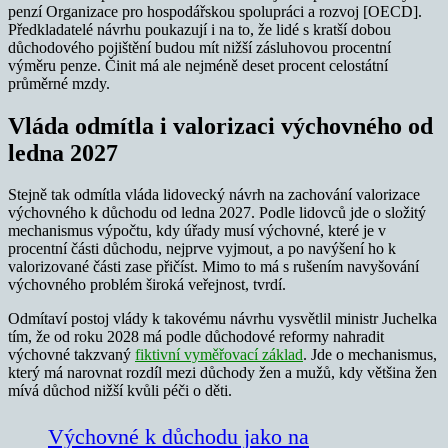
penzí Organizace pro hospodářskou spolupráci a rozvoj [OECD].
Předkladatelé návrhu poukazují i na to, že lidé s kratší dobou
důchodového pojištění budou mít nižší zásluhovou procentní
výměru penze. Činit má ale nejméně deset procent celostátní
průměrné mzdy.
Vláda odmítla i valorizaci výchovného od
ledna 2027
Stejně tak odmítla vláda lidovecký návrh na zachování valorizace
výchovného k důchodu od ledna 2027. Podle lidovců jde o složitý
mechanismus výpočtu, kdy úřady musí výchovné, které je v
procentní části důchodu, nejprve vyjmout, a po navýšení ho k
valorizované části zase přičíst. Mimo to má s rušením navyšování
výchovného problém široká veřejnost, tvrdí.
Odmítaví postoj vlády k takovému návrhu vysvětlil ministr Juchelka
tím, že od roku 2028 má podle důchodové reformy nahradit
výchovné takzvaný
fiktivní vyměřovací základ
. Jde o mechanismus,
který má narovnat rozdíl mezi důchody žen a mužů, kdy většina žen
mívá důchod nižší kvůli péči o děti.
Výchovné k důchodu jako na