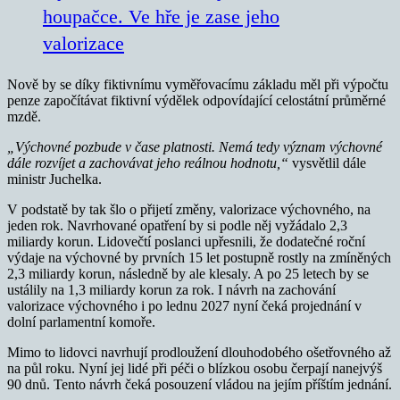
houpačce. Ve hře je zase jeho
valorizace
Nově by se díky fiktivnímu vyměřovacímu základu měl při výpočtu
penze započítávat fiktivní výdělek odpovídající celostátní průměrné
mzdě.
„Výchovné pozbude v čase platnosti. Nemá tedy význam výchovné
dále rozvíjet a zachovávat jeho reálnou hodnotu,“
vysvětlil dále
ministr Juchelka.
V podstatě by tak šlo o přijetí změny, valorizace výchovného, na
jeden rok. Navrhované opatření by si podle něj vyžádalo 2,3
miliardy korun. Lidovečtí poslanci upřesnili, že dodatečné roční
výdaje na výchovné by prvních 15 let postupně rostly na zmíněných
2,3 miliardy korun, následně by ale klesaly. A po 25 letech by se
ustálily na 1,3 miliardy korun za rok. I návrh na zachování
valorizace výchovného i po lednu 2027 nyní čeká projednání v
dolní parlamentní komoře.
Mimo to lidovci navrhují prodloužení dlouhodobého ošetřovného až
na půl roku. Nyní jej lidé při péči o blízkou osobu čerpají nanejvýš
90 dnů. Tento návrh čeká posouzení vládou na jejím příštím jednání.