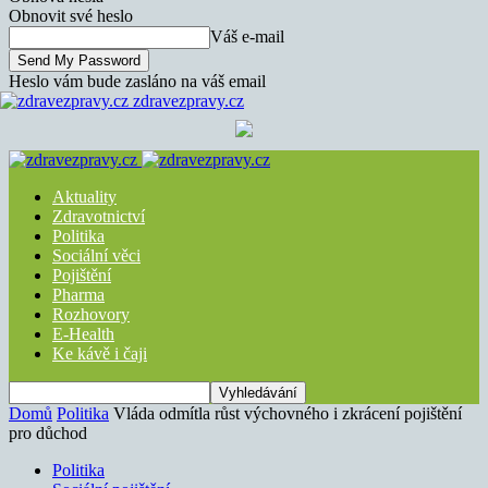
Obnovit své heslo
Váš e-mail
Heslo vám bude zasláno na váš email
zdravezpravy.cz
Aktuality
Zdravotnictví
Politika
Sociální věci
Pojištění
Pharma
Rozhovory
E-Health
Ke kávě i čaji
Domů
Politika
Vláda odmítla růst výchovného i zkrácení pojištění
pro důchod
Politika