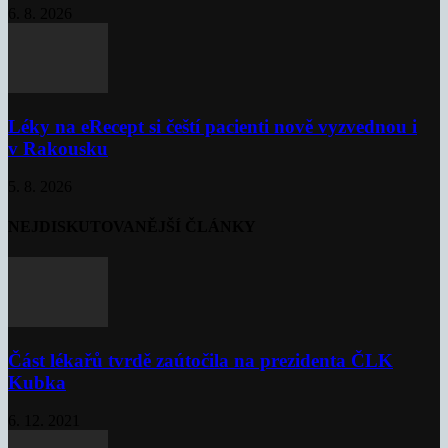
6. 8. 2026
Léky na eRecept si čeští pacienti nově vyzvednou i
v Rakousku
5. 8. 2026
NEJDISKUTOVANĚJŠÍ ČLÁNKY
Část lékařů tvrdě zaútočila na prezidenta ČLK
Kubka
6. 12. 2021