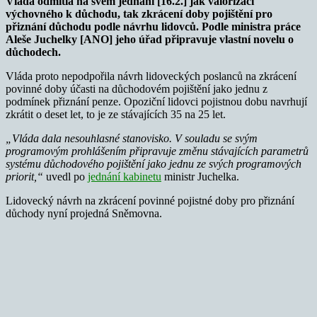
Vláda odmítla na svém jednání [16.2.] jak valorizaci
výchovného k důchodu, tak zkrácení doby pojištění pro
přiznání důchodu podle návrhu lidovců. Podle ministra práce
Aleše Juchelky [ANO] jeho úřad připravuje vlastní novelu o
důchodech.
Vláda proto nepodpořila návrh lidoveckých poslanců na zkrácení
povinné doby účasti na důchodovém pojištění jako jednu z
podmínek přiznání penze. Opoziční lidovci pojistnou dobu navrhují
zkrátit o deset let, to je ze stávajících 35 na 25 let.
„Vláda dala nesouhlasné stanovisko. V souladu se svým
programovým prohlášením připravuje změnu stávajících parametrů
systému důchodového pojištění jako jednu ze svých programových
priorit,“
uvedl po
jednání kabinetu
ministr Juchelka.
Lidovecký návrh na zkrácení povinné pojistné doby pro přiznání
důchody nyní projedná Sněmovna.