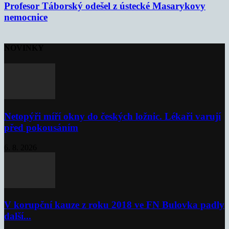
Profesor Táborský odešel z ústecké Masarykovy
nemocnice
NOVINKY
Netopýři míří okny do českých ložnic. Lékaři varují
před pokousáním
6. 8. 2026
V korupční kauze z roku 2018 ve FN Bulovka padly
další...