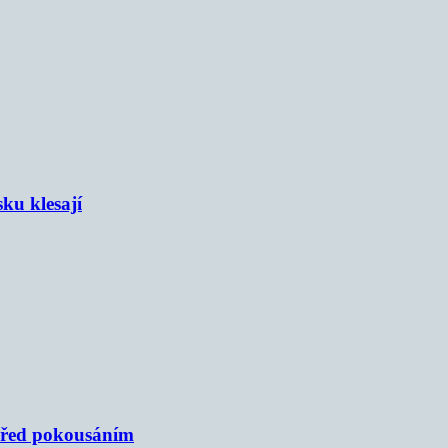
sku klesají
 před pokousáním