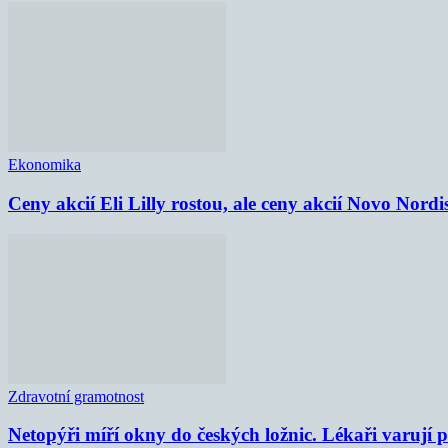
Ekonomika
Ceny akcií Eli Lilly rostou, ale ceny akcií Novo Nordi
Zdravotní gramotnost
Netopýři míří okny do českých ložnic. Lékaři varují