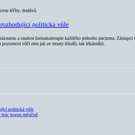
ocesu léčby, dodává.
rozhodující politická vůle
áznamu a znalost farmakoterapie každého jednoho pacienta. Zástupci ČL
pozornost vůči nim jak ze strany lékařů, tak lékárníků.
ící politická vůle
 tisíc korun měsíčně