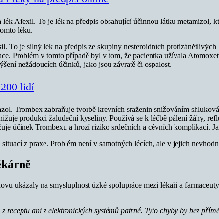
 lék Afexil. To je lék na předpis obsahující účinnou látku metamizol, kt
tomto léku.
l. To je silný lék na předpis ze skupiny nesteroidních protizánětlivých 
ruace. Problém v tomto případě byl v tom, že pacientka užívala Atomoxet
šení nežádoucích účinků, jako jsou závratě či ospalost.
200 lidí
azol. Trombex zabraňuje tvorbě krevních sraženin snižováním shlukován
snižuje produkci žaludeční kyseliny. Používá se k léčbě pálení žáhy, re
ižuje účinek Trombexu a hrozí riziko srdečních a cévních komplikací. J
 situací z praxe. Problém není v samotných lécích, ale v jejich nevhodné
ékárně
 ukázaly na smysluplnost úzké spolupráce mezi lékaři a farmaceuty. V
u z receptu ani z elektronických systémů patrné. Tyto chyby by bez přím