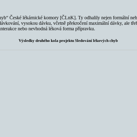
yb“ České lékárnické komory [ČLnK]. Ty odhalily nejen formální nebo a
dávkování, vysokou dávku, včetně překročení maximální dávky, ale třeb
vé interakce nebo nevhodná léková forma přípravku.
Výsledky druhého kola projektu Sledování lékových chyb