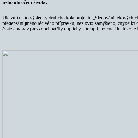
nebo ohrožení života.
Ukazují na to výsledky druhého kola projektu „Sledování lékových ch
předepsání jiného léčivého přípravku, než bylo zamýšleno, chybějící 
časté chyby v preskripci patřily duplicity v terapii, potenciální léko