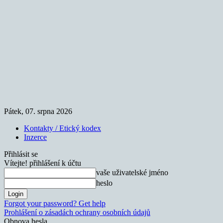
Pátek, 07. srpna 2026
Kontakty / Etický kodex
Inzerce
Přihlásit se
Vítejte! přihlášení k účtu
vaše uživatelské jméno
heslo
Forgot your password? Get help
Prohlášení o zásadách ochrany osobních údajů
Obnova hesla