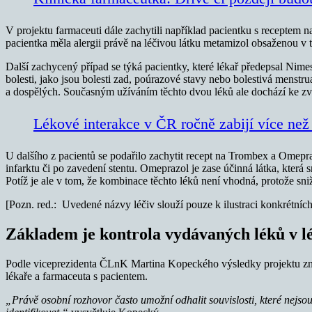
V projektu farmaceuti dále zachytili například pacientku s receptem na
pacientka měla alergii právě na léčivou látku metamizol obsaženou v 
Další zachycený případ se týká pacientky, které lékař předepsal Nimesi
bolesti, jako jsou bolesti zad, poúrazové stavy nebo bolestivá menst
a dospělých. Současným užíváním těchto dvou léků ale dochází ke zvý
Lékové interakce v ČR ročně zabijí více než 
U dalšího z pacientů se podařilo zachytit recept na Trombex a Omepr
infarktu či po zavedení stentu. Omeprazol je zase účinná látka, která 
Potíž je ale v tom, že kombinace těchto léků není vhodná, protože sn
[Pozn. red.: Uvedené názvy léčiv slouží pouze k ilustraci konkrétních
Základem je kontrola vydávaných léků v l
Podle viceprezidenta ČLnK Martina Kopeckého výsledky projektu znovu
lékaře a farmaceuta s pacientem.
„Právě osobní rozhovor často umožní odhalit souvislosti, které nejso