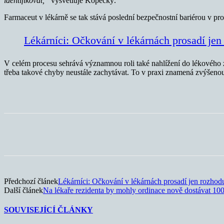
identifikovat,“
vysvětluje Kopecký.
Farmaceut v lékárně se tak stává poslední bezpečnostní bariérou v pr
Lékárníci: Očkování v lékárnách prosadí jen 
V celém procesu sehrává významnou roli také nahlížení do lékového z
třeba takové chyby neustále zachytávat. To v praxi znamená zvýšenou 
Sdílet
Předchozí článek
Lékárníci: Očkování v lékárnách prosadí jen rozhoduj
Další článek
Na lékaře rezidenta by mohly ordinace nově dostávat 100
SOUVISEJÍCÍ ČLÁNKY