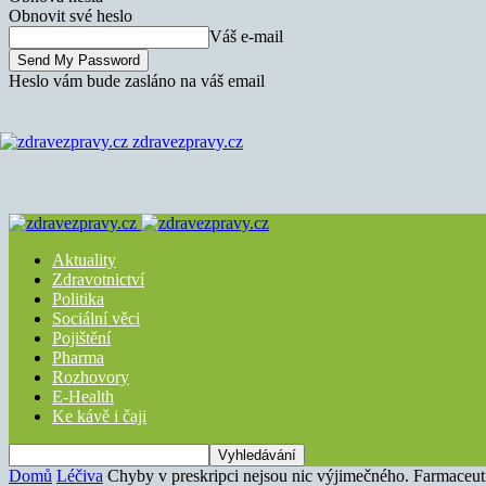
Obnovit své heslo
Váš e-mail
Heslo vám bude zasláno na váš email
zdravezpravy.cz
Aktuality
Zdravotnictví
Politika
Sociální věci
Pojištění
Pharma
Rozhovory
E-Health
Ke kávě i čaji
Domů
Léčiva
Chyby v preskripci nejsou nic výjimečného. Farmaceuti