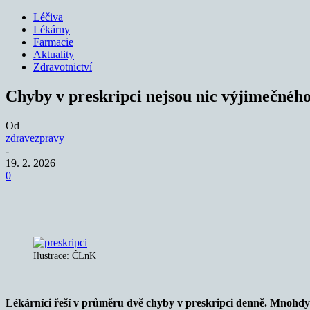
Léčiva
Lékárny
Farmacie
Aktuality
Zdravotnictví
Chyby v preskripci nejsou nic výjimečného
Od
zdravezpravy
-
19. 2. 2026
0
Sdílet
Ilustrace: ČLnK
Lékárníci řeší v průměru dvě chyby v preskripci denně. Mnohdy j