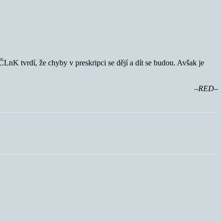
nK tvrdí, že chyby v preskripci se dějí a dít se budou. Avšak je
–RED–