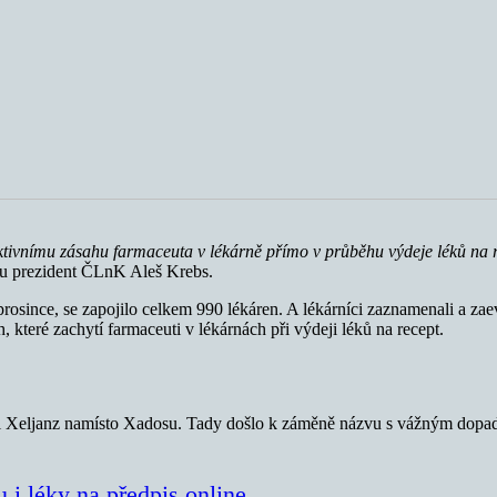
tivnímu zásahu farmaceuta v lékárně přímo v průběhu výdeje léků n
a 
tu prezident ČLnK Aleš Krebs.
 prosince, se zapojilo celkem 990 lékáren. A lékárníci zaznamenali a za
, které zachytí farmaceuti v lékárnách při výdeji léků na recept.
sal Xeljanz namísto Xadosu. Tady došlo k záměně názvu s vážným dopade
 i léky na předpis online