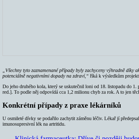
„Všechny tyto zaznamenané případy byly zachyceny výhradně díky ak
potenciálně negativními dopady na zdraví,“
říká k výsledkům projek
Do jeho druhého kola, který se uskutečnil loni od 18. listopadu do 1.
red.]. To podle něj odpovídá cca 1,2 milionu chyb za rok. A to jen těch
Konkrétní případy z praxe lékárníků
U osmileté dívky se podařilo zachytit záměnu léčiv. Lékař jí předep
imunosupresivní lék na artritidu.
Klinická farmaceutka: Dříve či později budou