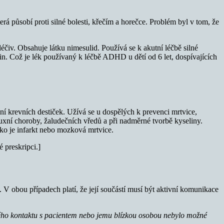
erá působí proti silné bolesti, křečím a horečce. Problém byl v tom, že
léčiv. Obsahuje látku nimesulid. Používá se k akutní léčbě silné
in. Což je lék používaný k léčbě ADHD u dětí od 6 let, dospívajících
í krevních destiček. Užívá se u dospělých k prevenci mrtvice,
fluxní choroby, žaludečních vředů a při nadměrné tvorbě kyseliny.
ako je infarkt nebo mozková mrtvice.
 preskripci.]
 obou případech platí, že její součástí musí být aktivní komunikace
ého kontaktu s pacientem nebo je
mu blízkou osobou nebylo možné