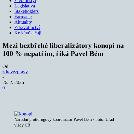
Životní styl
Legislativa
Stakeholders
Farmacie
Aktuality
Zdravotnictví
Ke kávě a čaji
Mezi bezbřehé liberalizátory konopí na
100 % nepatřím, říká Pavel Bém
Od
zdravezpravy
-
26. 2. 2026
0
Národní protidrogový koordinátor Pavel Bém / Foto: Úřad
vlády ČR