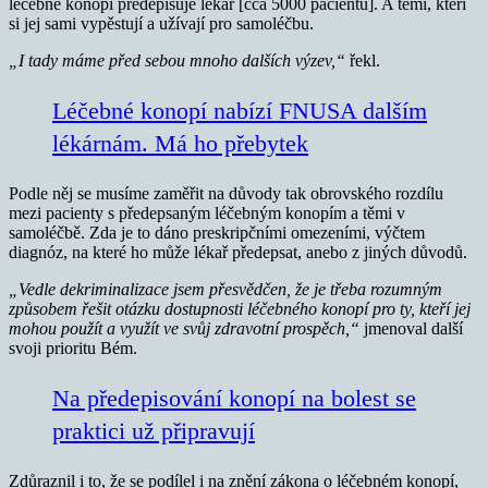
léčebné konopí předepisuje lékař [cca 5000 pacientů]. A těmi, kteří
si jej sami vypěstují a užívají pro samoléčbu.
„I tady máme před sebou mnoho dalších výzev,“
řekl.
Léčebné konopí nabízí FNUSA dalším
lékárnám. Má ho přebytek
Podle něj se musíme zaměřit na důvody tak obrovského rozdílu
mezi pacienty s předepsaným léčebným konopím a těmi v
samoléčbě. Zda je to dáno preskripčními omezeními, výčtem
diagnóz, na které ho může lékař předepsat, anebo z jiných důvodů.
„Vedle dekriminalizace jsem přesvědčen, že je třeba rozumným
způsobem řešit otázku dostupnosti léčebného konopí pro ty, kteří jej
mohou použít a využít ve svůj zdravotní prospěch,“
jmenoval další
svoji prioritu Bém.
Na předepisování konopí na bolest se
praktici už připravují
Zdůraznil i to, že se podílel i na znění zákona o léčebném konopí,