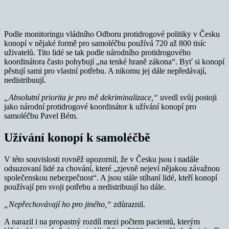
Podle monitoringu vládního Odboru protidrogové politiky v Česku
konopí v nějaké formě pro samoléčbu používá 720 až 800 tisíc
uživatelů. Tito lidé se tak podle národního protidrogového
koordinátora často pohybují „na tenké hraně zákona“. Byť si konopí
pěstují sami pro vlastní potřebu. A nikomu jej dále nepředávají,
nedistribuují.
„Absolutní priorita je pro mě dekriminalizace,“
uvedl svůj postoji
jako národní protidrogové koordinátor k užívání konopí pro
samoléčbu Pavel Bém.
Užívání konopí k samoléčbě
V této souvislosti rovněž upozornil, že v Česku jsou i nadále
odsuzovaní lidé za chování, které „zjevně nejeví nějakou závažnou
společenskou nebezpečnost“. A jsou stále stíhaní lidé, kteří konopí
používají pro svoji potřebu a nedistribuují ho dále.
„Nepřechovávají ho pro jiného,“
zdůraznil.
A narazil i na propastný rozdíl mezi počtem pacientů, kterým