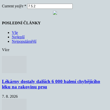
Current ye@r
*
POSLEDNÍ ČLÁNKY
Vše
Nejlepší
Nejpopulárnější
Více
Lékárny dostaly dalších 6 000 balení chybějícího
léku na rakovinu prsu
7. 8. 2026