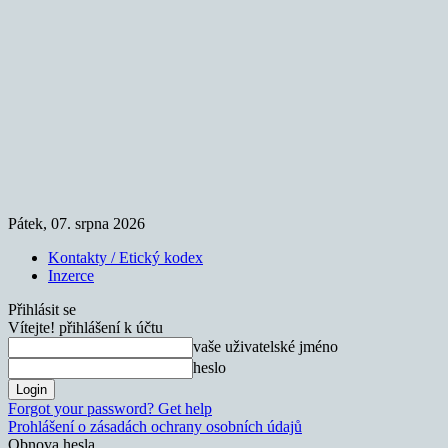
Pátek, 07. srpna 2026
Kontakty / Etický kodex
Inzerce
Přihlásit se
Vítejte! přihlášení k účtu
vaše uživatelské jméno
heslo
Forgot your password? Get help
Prohlášení o zásadách ochrany osobních údajů
Obnova hesla