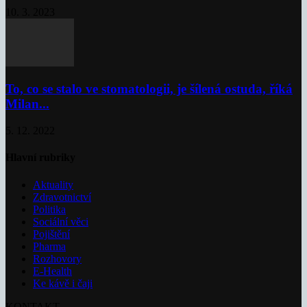
10. 3. 2023
To, co se stalo ve stomatologii, je šílená ostuda, říká
Milan...
5. 12. 2022
Hlavní rubriky
Aktuality
Zdravotnictví
Politika
Sociální věci
Pojištění
Pharma
Rozhovory
E-Health
Ke kávě i čaji
KONTAKT