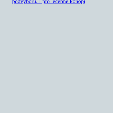
podvýborů. I pro léčebné konopí