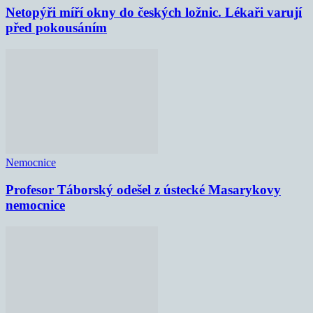
Netopýři míří okny do českých ložnic. Lékaři varují
před pokousáním
Nemocnice
Profesor Táborský odešel z ústecké Masarykovy
nemocnice