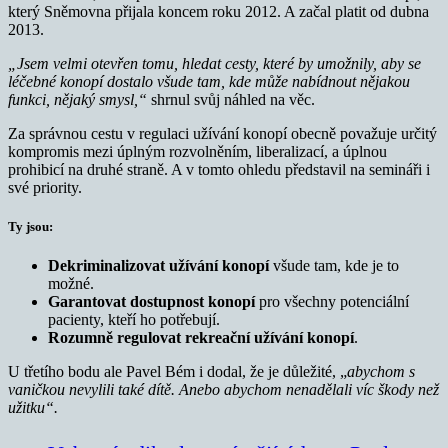
který Sněmovna přijala koncem roku 2012. A začal platit od dubna
2013.
„Jsem velmi otevřen tomu, hledat cesty, které by umožnily, aby se
léčebné konopí dostalo všude tam, kde může nabídnout nějakou
funkci, nějaký smysl,“
shrnul svůj náhled na věc.
Za správnou cestu v regulaci užívání konopí obecně považuje určitý
kompromis mezi úplným rozvolněním, liberalizací, a úplnou
prohibicí na druhé straně. A v tomto ohledu představil na semináři i
své priority.
Ty jsou:
Dekriminalizovat užívání konopí
všude tam, kde je to
možné.
Garantovat dostupnost konopí
pro všechny potenciální
pacienty, kteří ho potřebují.
Rozumně
regulovat rekreační užívání konopí
.
U třetího bodu ale Pavel Bém i dodal, že je důležité, „
abychom s
vaničkou nevylili také dítě. Anebo abychom nenadělali víc škody než
užitku“.