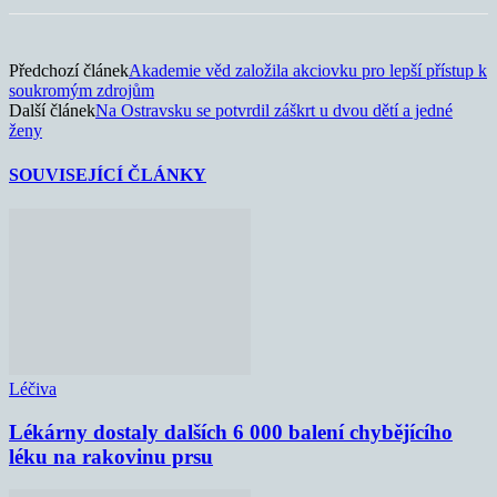
Předchozí článek
Akademie věd založila akciovku pro lepší přístup k
soukromým zdrojům
Další článek
Na Ostravsku se potvrdil záškrt u dvou dětí a jedné
ženy
SOUVISEJÍCÍ ČLÁNKY
Léčiva
Lékárny dostaly dalších 6 000 balení chybějícího
léku na rakovinu prsu