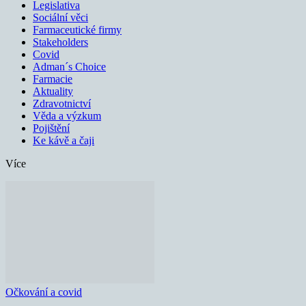
Legislativa
Sociální věci
Farmaceutické firmy
Stakeholders
Covid
Adman´s Choice
Farmacie
Aktuality
Zdravotnictví
Věda a výzkum
Pojištění
Ke kávě a čaji
Více
Očkování a covid