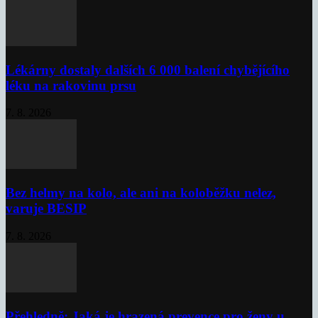
Lékárny dostaly dalších 6 000 balení chybějícího
léku na rakovinu prsu
7. 8. 2026
Bez helmy na kolo, ale ani na koloběžku nelez,
varuje BESIP
7. 8. 2026
Přehledně: Jaká je hrazená prevence pro ženy u