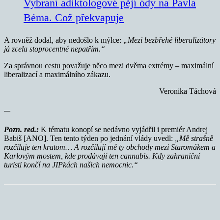
Vybraní adiktologové pějí ódy na Pavla
Béma. Což překvapuje
A rovněž dodal, aby nedošlo k mýlce:
„Mezi bezbřehé liberalizátory
já zcela stoprocentně nepatřím.“
Za správnou cestu považuje něco mezi dvěma extrémy
–
maximální
liberalizací a maximálního zákazu.
Veronika Táchová
—
Pozn. red.:
K tématu konopí se nedávno vyjádřil i premiér Andrej
Babiš [ANO]. Ten tento týden po jednání vlády uvedl:
„Mě strašně
rozčiluje ten kratom… A rozčilují mě ty obchody mezi Staromákem a
Karlovým mostem, kde prodávají ten cannabis. Kdy zahraniční
turisti končí na JIPkách našich nemocnic.“