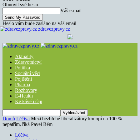
Obnovit své heslo
Váš e-mail
Heslo vám bude zasláno na váš email
zdravezpravy.cz
Aktuality
Zdravotnictví
Politika
Sociální věci
Pojištění
Pharma
Rozhovory
E-Health
Ke kávě i čaji
Domů
Léčiva
Mezi bezbřehé liberalizátory konopí na 100 %
nepatřím, říká Pavel Bém
Léčiva