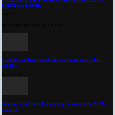
praktika od ledna...
7. 8. 2026
NEJDISKUTOVANĚJŠÍ ČLÁNKY
Část lékařů tvrdě zaútočila na prezidenta ČLK
Kubka
6. 12. 2021
Ministr Válek ocenil domov pro seniory za 70 000
měsíčně