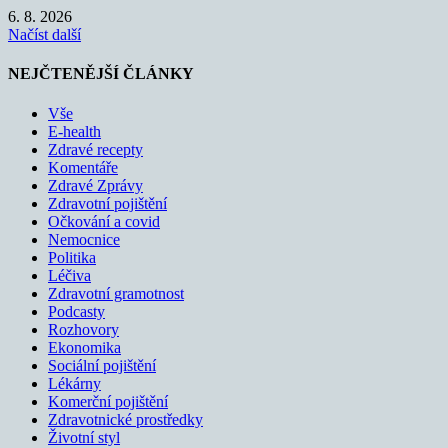
6. 8. 2026
Načíst další
NEJČTENĚJŠÍ ČLÁNKY
Vše
E-health
Zdravé recepty
Komentáře
Zdravé Zprávy
Zdravotní pojištění
Očkování a covid
Nemocnice
Politika
Léčiva
Zdravotní gramotnost
Podcasty
Rozhovory
Ekonomika
Sociální pojištění
Lékárny
Komerční pojištění
Zdravotnické prostředky
Životní styl