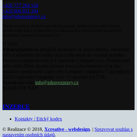
+420 777 264 528
+420 606 831 394
info@zdravezpravy.cz
Obsah serveru je chráněn autorským právem. Jakékoli jeho užití včetně
publikování nebo jiného šíření je zakázáno bez předchozího písemného
souhlasu Copywrite Company s.r.o.
O NÁS
ZdraveZpravy.cz
přinášejí informace ze zdravotnictví, zdravotní
péče a zdravého životního stylu s přesahem do sociální politiky.
Provozovatelem serveru je Copywrite Company s.r.o. Publikování
nebo další šíření obsahu serveru www.zdravezpravy.cz je bez
souhlasu společnosti Copywrite Company zakázáno. Copyright [c]
2020 Copywrite Company s.r.o. / Copyright [c] ČTK.
Kontaktujte nás:
info@zdravezpravy.cz
SLEDUJTE NÁS
INZERCE
Kontakty / Etický kodex
© Realizace © 2018,
Xcreative - webdesign
. |
Spravovat souhlas s
nastavením osobních údajů
.