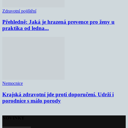
Zdravotní pojištění
Přehledně: Jaká je hrazená prevence pro ženy u
praktika od ledna...
Nemocnice
Krajská zdravotní jde proti doporučení. Udrží i
porodnice s málo porody
NOVINKY