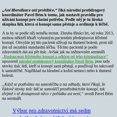
„Ani liberalizace ani prohibice,“
říká národní protidrogový
koordinátor Pavel Bém k tomu, jak nastavit pravidla pro
užívání konopí pro vlastní potřebu. Podle něj je tu široká
skupina lidí, která si konopí sama pěstuje a ordinuje k léčbě.
A ta by se podle něj neměla trestat. Zhruba třináct let, od roku 2013,
mohou někteří lékaři vybraným pacientům předepisovat léčebné
konopí. Obvykle jej tito pacienti užívají na tlumení bolesti, proti níž
jim už nezabírá standardní léčba. Těchto pacientů je podle
zdravotních dat asi pět tisíc. Avšak jak na sněmovním semináři
„Budoucnost léčebného konopí a odklon od jeho kriminalizace
“
upozornil
národní protidrogový koordinátor Pavel Bém
, jsou tady
stovky tisíc lidí, kteří si konopí sami pěstují, a používají ho takzvaně
k samoléčbě. Například na kloubní a kožní nemoci nebo k tlumení
bolesti.
„Když se podíváme na samoléčbu a na odhady, které říkají, že
řádově stovky tisíc lidí se samoléčí prostřednictvím konopí, tak
zřejmě v té dostupnosti něco v pořádku asi není,“
uvedl Pavel Bém
na semináři.
Výbor pro zdravotnictví má sedm