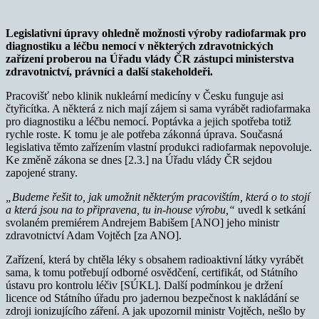
Legislativní úpravy ohledně možnosti výroby radiofarmak pro
diagnostiku a léčbu nemocí v některých zdravotnických
zařízení proberou na Úřadu vlády ČR zástupci ministerstva
zdravotnictví, právníci a další stakeholdeři.
Pracovišť nebo klinik nukleární medicíny v Česku funguje asi
čtyřicítka. A některá z nich mají zájem si sama vyrábět radiofarmaka
pro diagnostiku a léčbu nemocí. Poptávka a jejich spotřeba totiž
rychle roste. K tomu je ale potřeba zákonná úprava. Současná
legislativa těmto zařízením vlastní produkci radiofarmak nepovoluje.
Ke změně zákona se dnes [2.3.] na Úřadu vlády ČR sejdou
zapojené strany.
„Budeme řešit to, jak umožnit některým pracovištím, která o to stojí
a která jsou na to připravena, tu in-house výrobu,“
uvedl k setkání
svolaném premiérem Andrejem Babišem [ANO] jeho ministr
zdravotnictví Adam Vojtěch [za ANO].
Zařízení, která by chtěla léky s obsahem radioaktivní látky vyrábět
sama, k tomu potřebují odborné osvědčení, certifikát, od Státního
ústavu pro kontrolu léčiv [SÚKL]. Další podmínkou je držení
licence od Státního úřadu pro jadernou bezpečnost k nakládání se
zdroji ionizujícího záření. A jak upozornil ministr Vojtěch, nešlo by