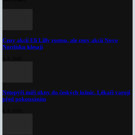
Ceny akcií Eli Lilly rostou, ale ceny akcií Novo
Nordisku klesají
6. 8. 2026
Netopýři míří okny do českých ložnic. Lékaři varují
před pokousáním
6. 8. 2026