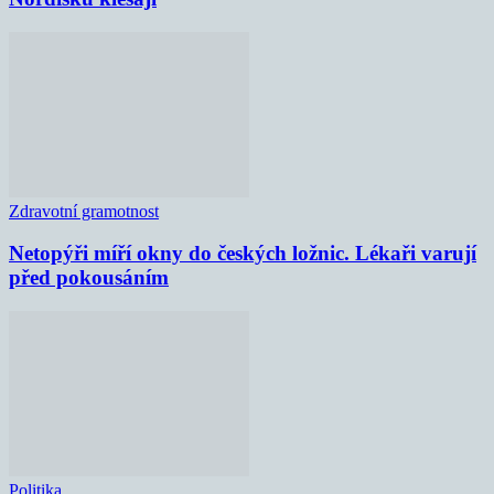
Zdravotní gramotnost
Netopýři míří okny do českých ložnic. Lékaři varují
před pokousáním
Politika