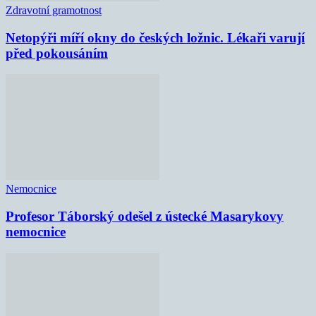
Zdravotní gramotnost
Netopýři míří okny do českých ložnic. Lékaři varují
před pokousáním
Nemocnice
Profesor Táborský odešel z ústecké Masarykovy
nemocnice