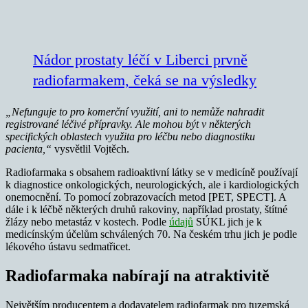
Nádor prostaty léčí v Liberci prvně
radiofarmakem, čeká se na výsledky
„Nefunguje to pro komerční využití, ani to nemůže nahradit
registrované léčivé přípravky. Ale mohou být v některých
specifických oblastech využita pro léčbu nebo diagnostiku
pacienta,“
vysvětlil Vojtěch.
Radiofarmaka s obsahem radioaktivní látky se v medicíně používají
k diagnostice onkologických, neurologických, ale i kardiologických
onemocnění. To pomocí zobrazovacích metod [PET, SPECT]. A
dále i k léčbě některých druhů rakoviny, například prostaty, štítné
žlázy nebo metastáz v kostech. Podle
údajů
SÚKL jich je k
medicínským účelům schválených 70. Na českém trhu jich je podle
lékového ústavu sedmatřicet.
Radiofarmaka nabírají na atraktivitě
Největším producentem a dodavatelem radiofarmak pro tuzemská