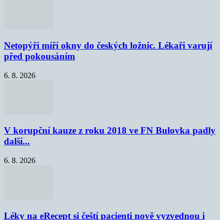
Netopýři míří okny do českých ložnic. Lékaři varují
před pokousáním
6. 8. 2026
V korupční kauze z roku 2018 ve FN Bulovka padly
další...
6. 8. 2026
Léky na eRecept si čeští pacienti nově vyzvednou i