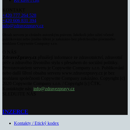
Ke kávě i čaji
KONTAKT
+420 777 264 528
+420 606 831 394
info@zdravezpravy.cz
Obsah serveru je chráněn autorským právem. Jakékoli jeho užití včetně
publikování nebo jiného šíření je zakázáno bez předchozího písemného
souhlasu Copywrite Company s.r.o.
O NÁS
ZdraveZpravy.cz
přinášejí informace ze zdravotnictví, zdravotní
péče a zdravého životního stylu s přesahem do sociální politiky.
Provozovatelem serveru je Copywrite Company s.r.o. Publikování
nebo další šíření obsahu serveru www.zdravezpravy.cz je bez
souhlasu společnosti Copywrite Company zakázáno. Copyright [c]
2020 Copywrite Company s.r.o. / Copyright [c] ČTK.
Kontaktujte nás:
info@zdravezpravy.cz
SLEDUJTE NÁS
INZERCE
Kontakty / Etický kodex