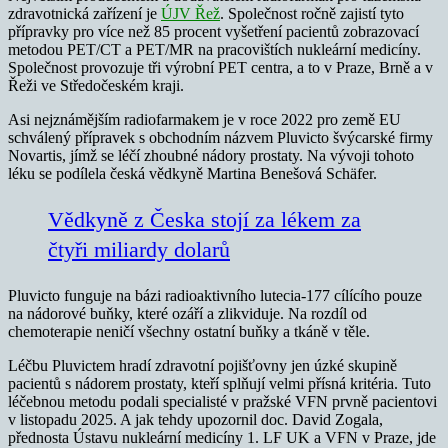
zdravotnická zařízení je
ÚJV Řež
. Společnost ročně zajistí tyto
přípravky pro více než 85 procent vyšetření pacientů zobrazovací
metodou PET/CT a PET/MR na pracovištích nukleární medicíny.
Společnost provozuje tři výrobní PET centra, a to v Praze, Brně a v
Řeži ve Středočeském kraji.
Asi nejznámějším radiofarmakem je v roce 2022 pro země EU
schválený přípravek s obchodním názvem Pluvicto švýcarské firmy
Novartis, jímž se léčí zhoubné nádory prostaty. Na vývoji tohoto
léku se podílela česká vědkyně Martina Benešová Schäfer.
Vědkyně z Česka stojí za lékem za
čtyři miliardy dolarů
Pluvicto funguje na bázi radioaktivního lutecia-177 cílícího pouze
na nádorové buňky, které ozáří a zlikviduje. Na rozdíl od
chemoterapie neničí všechny ostatní buňky a tkáně v těle.
Léčbu Pluvictem hradí zdravotní pojišťovny jen úzké skupině
pacientů s nádorem prostaty, kteří splňují velmi přísná kritéria. Tuto
léčebnou metodu podali specialisté v pražské VFN prvně pacientovi
v listopadu 2025. A jak tehdy upozornil doc. David Zogala,
přednosta Ústavu nukleární medicíny 1. LF UK a VFN v Praze, jde