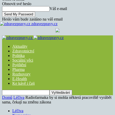
Obnovit své heslo
Váš e-mail
Heslo vám bude zasláno na váš email
zdravezpravy.cz
Aktuality
Zdravotnictví
Politika
Sociální věci
Pojištění
Pharma
Rozhovory
E-Health
Ke kávě i čaji
Domů
Léčiva
Radiofarmaka by si mohla některá pracoviště vyrábět
sama, čekají na změnu zákona
Léčiva