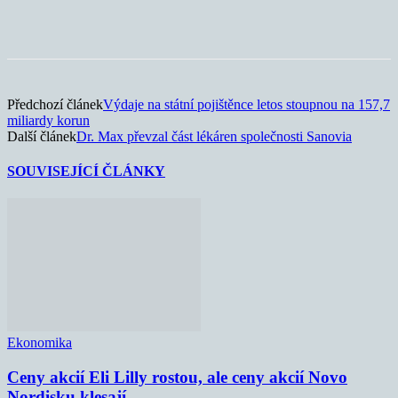
Předchozí článek
Výdaje na státní pojištěnce letos stoupnou na 157,7
miliardy korun
Další článek
Dr. Max převzal část lékáren společnosti Sanovia
SOUVISEJÍCÍ ČLÁNKY
Ekonomika
Ceny akcií Eli Lilly rostou, ale ceny akcií Novo
Nordisku klesají