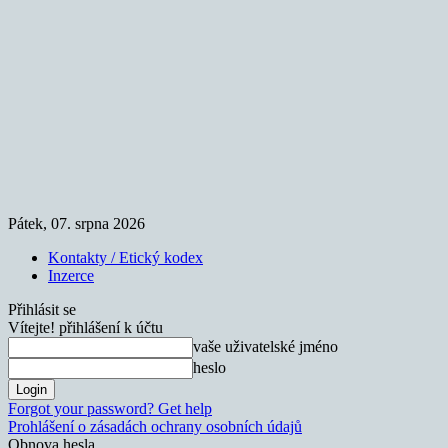
Pátek, 07. srpna 2026
Kontakty / Etický kodex
Inzerce
Přihlásit se
Vítejte! přihlášení k účtu
vaše uživatelské jméno
heslo
Forgot your password? Get help
Prohlášení o zásadách ochrany osobních údajů
Obnova hesla