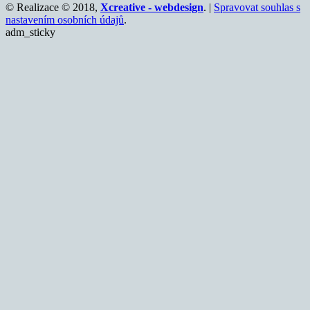
© Realizace © 2018,
Xcreative - webdesign
. |
Spravovat souhlas s
nastavením osobních údajů
.
adm_sticky