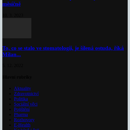
měsíčně
10. 3. 2023
To, co se stalo ve stomatologii, je šílená ostuda, říká
Milan...
5. 12. 2022
Hlavní rubriky
Aktuality
Zdravotnictví
Politika
Sociální věci
Pojištění
Pharma
Rozhovory
E-Health