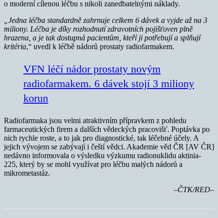
o moderní cílenou léčbu s nikoli zanedbatelnými náklady.
„Jedna léčba standardně zahrnuje celkem 6 dávek a vyjde až na 3
miliony. Léčba je díky rozhodnutí zdravotních pojišťoven plně
hrazena, a je tak dostupná pacientům, kteří ji potřebují a splňují
kritéria
,“ uvedl k léčbě nádorů prostaty radiofarmakem.
VFN léčí nádor prostaty novým
radiofarmakem. 6 dávek stojí 3 miliony
korun
Radiofarmaka jsou velmi atraktivním přípravkem z pohledu
farmaceutických firem a dalších vědeckých pracovišť. Poptávka po
nich rychle roste, a to jak pro diagnostické, tak léčebné účely. A
jejich vývojem se zabývají i čeští vědci. Akademie věd ČR [AV ČR]
nedávno informovala o výsledku výzkumu radionuklidu aktinia-
225, který by se mohl využívat pro léčbu malých nádorů a
mikrometastáz.
–ČTK/RED–