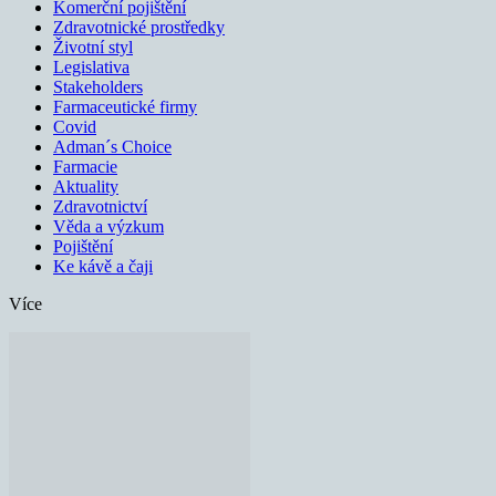
Komerční pojištění
Zdravotnické prostředky
Životní styl
Legislativa
Stakeholders
Farmaceutické firmy
Covid
Adman´s Choice
Farmacie
Aktuality
Zdravotnictví
Věda a výzkum
Pojištění
Ke kávě a čaji
Více