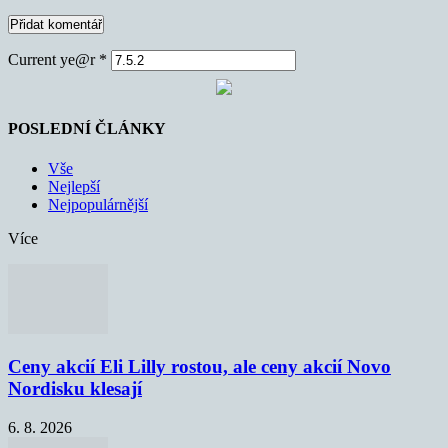
Current ye@r
*
POSLEDNÍ ČLÁNKY
Vše
Nejlepší
Nejpopulárnější
Více
Ceny akcií Eli Lilly rostou, ale ceny akcií Novo
Nordisku klesají
6. 8. 2026