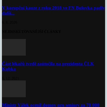
V korupční kauze z roku 2018 ve FN Bulovka padly
další...
6. 8. 2026
NEJDISKUTOVANĚJŠÍ ČLÁNKY
Část lékařů tvrdě zaútočila na prezidenta ČLK
Kubka
6. 12. 2021
Ministr Válek ocenil domov pro seniory za 70 000