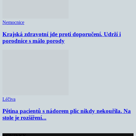
Nemocnice
Krajská zdravotní jde proti doporučení. Udrží i
porodnice s málo porody
Léčiva
Pětina pacientů s nádorem plic nikdy nekouřila. Na
stole je rozšíření...
NOVINKY