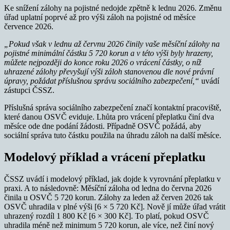
Ke snížení zálohy na pojistné nedojde zpětně k lednu 2026. Změnu
úřad uplatní poprvé až pro výši záloh na pojistné od měsíce
července 2026.
„Pokud však v lednu až červnu 2026 činily vaše měsíční zálohy na
pojistné minimální částku 5 720 korun a v této výši byly hrazeny,
můžete nejpozději do konce roku 2026 o vrácení částky, o níž
uhrazené zálohy převyšují výši záloh stanovenou dle nové právní
úpravy, požádat příslušnou správu sociálního zabezpečení,“
uvádí
zástupci ČSSZ.
Příslušná správa sociálního zabezpečení značí kontaktní pracoviště,
které danou OSVČ eviduje. Lhůta pro vrácení přeplatku činí dva
měsíce ode dne podání žádosti. Případně OSVČ požádá, aby
sociální správa tuto částku použila na úhradu záloh na další měsíce.
Modelový příklad a vrácení přeplatku
ČSSZ uvádí i modelový příklad, jak dojde k vyrovnání přeplatku v
praxi. A to následovně: Měsíční záloha od ledna do června 2026
činila u OSVČ 5 720 korun. Zálohy za leden až červen 2026 tak
OSVČ uhradila v plné výši [6 × 5 720 Kč]. Nově jí může úřad vrátit
uhrazený rozdíl 1 800 Kč [6 × 300 Kč]. To platí, pokud OSVČ
uhradila méně než minimum 5 720 korun, ale více, než činí nový