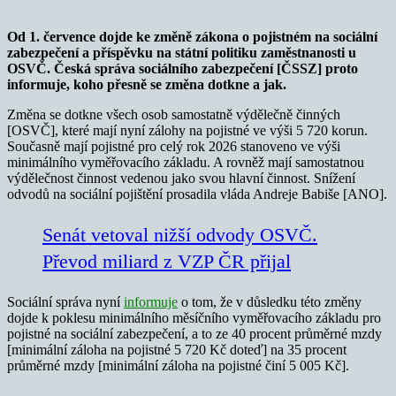
Od 1. července dojde ke změně zákona o pojistném na sociální
zabezpečení a příspěvku na státní politiku zaměstnanosti u
OSVČ. Česká správa sociálního zabezpečení [ČSSZ] proto
informuje, koho přesně se změna dotkne a jak.
Změna se dotkne všech osob samostatně výdělečně činných
[OSVČ], které mají nyní zálohy na pojistné ve výši 5 720 korun.
Současně mají pojistné pro celý rok 2026 stanoveno ve výši
minimálního vyměřovacího základu. A rovněž mají samostatnou
výdělečnost činnost vedenou jako svou hlavní činnost. Snížení
odvodů na sociální pojištění prosadila vláda Andreje Babiše [ANO].
Senát vetoval nižší odvody OSVČ.
Převod miliard z VZP ČR přijal
Sociální správa nyní
informuje
o tom, že v důsledku této změny
dojde k poklesu minimálního měsíčního vyměřovacího základu pro
pojistné na sociální zabezpečení, a to ze 40 procent průměrné mzdy
[minimální záloha na pojistné 5 720 Kč doteď] na 35 procent
průměrné mzdy [minimální záloha na pojistné činí 5 005 Kč].