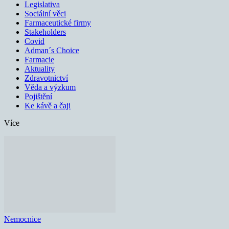
Legislativa
Sociální věci
Farmaceutické firmy
Stakeholders
Covid
Adman´s Choice
Farmacie
Aktuality
Zdravotnictví
Věda a výzkum
Pojištění
Ke kávě a čaji
Více
Nemocnice