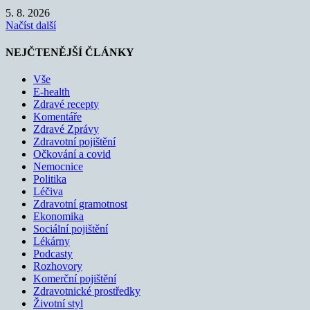
5. 8. 2026
Načíst další
NEJČTENĚJŠÍ ČLÁNKY
Vše
E-health
Zdravé recepty
Komentáře
Zdravé Zprávy
Zdravotní pojištění
Očkování a covid
Nemocnice
Politika
Léčiva
Zdravotní gramotnost
Ekonomika
Sociální pojištění
Lékárny
Podcasty
Rozhovory
Komerční pojištění
Zdravotnické prostředky
Životní styl