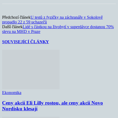
Předchozí článek
U testů z fyzičky na záchranáře v Sokolově
propadlo 22 z 59 uchazečů
Další článek
Lidé s částkou na živobytí v superdávce dostanou 70%
slevu na MHD v Praze
SOUVISEJÍCÍ ČLÁNKY
Ekonomika
Ceny akcií Eli Lilly rostou, ale ceny akcií Novo
Nordisku klesají