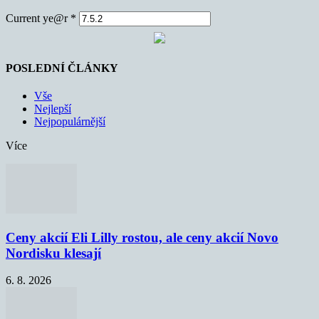
Current ye@r
*
POSLEDNÍ ČLÁNKY
Vše
Nejlepší
Nejpopulárnější
Více
Ceny akcií Eli Lilly rostou, ale ceny akcií Novo
Nordisku klesají
6. 8. 2026