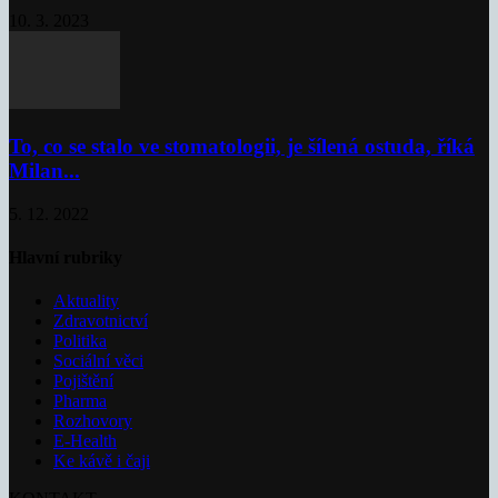
10. 3. 2023
To, co se stalo ve stomatologii, je šílená ostuda, říká
Milan...
5. 12. 2022
Hlavní rubriky
Aktuality
Zdravotnictví
Politika
Sociální věci
Pojištění
Pharma
Rozhovory
E-Health
Ke kávě i čaji