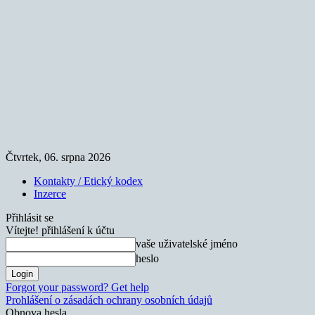
Čtvrtek, 06. srpna 2026
Kontakty / Etický kodex
Inzerce
Přihlásit se
Vítejte! přihlášení k účtu
vaše uživatelské jméno
heslo
Forgot your password? Get help
Prohlášení o zásadách ochrany osobních údajů
Obnova hesla