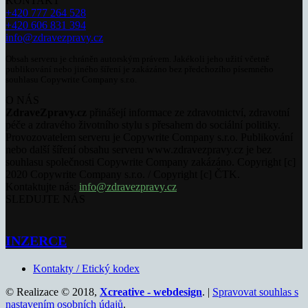
KONTAKT
+420 777 264 528
+420 606 831 394
info@zdravezpravy.cz
Obsah serveru je chráněn autorským právem. Jakékoli jeho užití včetně
publikování nebo jiného šíření je zakázáno bez předchozího písemného
souhlasu Copywrite Company s.r.o.
O NÁS
ZdraveZpravy.cz
přinášejí informace ze zdravotnictví, zdravotní
péče a zdravého životního stylu s přesahem do sociální politiky.
Provozovatelem serveru je Copywrite Company s.r.o. Publikování
nebo další šíření obsahu serveru www.zdravezpravy.cz je bez
souhlasu společnosti Copywrite Company zakázáno. Copyright [c]
2020 Copywrite Company s.r.o. / Copyright [c] ČTK.
Kontaktujte nás:
info@zdravezpravy.cz
SLEDUJTE NÁS
INZERCE
Kontakty / Etický kodex
© Realizace © 2018,
Xcreative - webdesign
. |
Spravovat souhlas s
nastavením osobních údajů
.