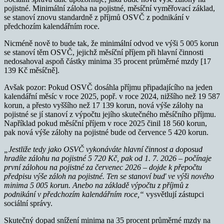
pojistné. Minimální záloha na pojistné, měsíční vyměřovací základ,
se stanoví znovu standardně z příjmů OSVČ z podnikání v
předchozím kalendářním roce.
Nicméně nově to bude tak, že minimální odvod ve výši 5 005 korun
se stanoví těm OSVČ, jejichž měsíční příjem při hlavní činnosti
nedosahoval aspoň částky minima 35 procent průměrné mzdy [17
139 Kč měsíčně].
Avšak pozor: Pokud OSVČ dosáhla příjmu připadajícího na jeden
kalendářní měsíc v roce 2025, popř. v roce 2024, nižšího než 19 587
korun, a přesto vyššího než 17 139 korun, nová výše zálohy na
pojistné se jí stanoví z výpočtu jejího skutečného měsíčního příjmu.
Například pokud měsíční příjem v roce 2025 činil 18 560 korun,
pak nová výše zálohy na pojistné bude od července 5 420 korun.
„Jestliže tedy jako OSVČ vykonáváte hlavní činnost a doposud
hradíte zálohu na pojistné 5 720 Kč, pak od 1. 7. 2026 – počínaje
první zálohou na pojistné za červenec 2026 – dojde k přepočtu
předpisu výše záloh na pojistné. Ten se stanoví buď ve výši nového
minima 5 005 korun. Anebo na základě výpočtu z příjmů z
podnikání v předchozím kalendářním roce,“
vysvětlují zástupci
sociální správy.
Skutečný dopad snížení minima na 35 procent průměrné mzdy na