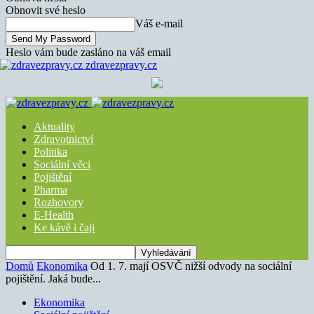
Obnovit své heslo
Váš e-mail
Heslo vám bude zasláno na váš email
zdravezpravy.cz
Aktuality
Zdravotnictví
Politika
Sociální věci
Pojištění
Pharma
Rozhovory
E-Health
Ke kávě i čaji
Domů
Ekonomika
Od 1. 7. mají OSVČ nižší odvody na sociální
pojištění. Jaká bude...
Ekonomika