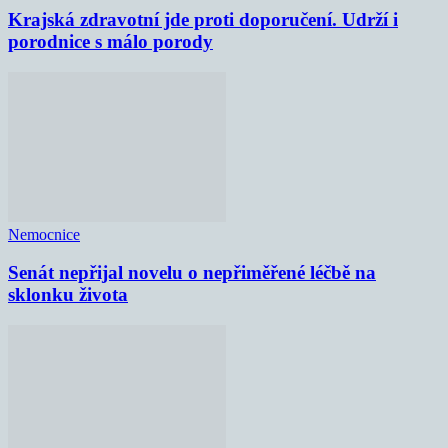
Krajská zdravotní jde proti doporučení. Udrží i
porodnice s málo porody
Nemocnice
Senát nepřijal novelu o nepřiměřené léčbě na
sklonku života