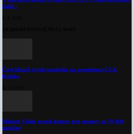
další...
6. 8. 2026
NEJDISKUTOVANĚJŠÍ ČLÁNKY
Část lékařů tvrdě zaútočila na prezidenta ČLK
Kubka
6. 12. 2021
Ministr Válek ocenil domov pro seniory za 70 000
měsíčně