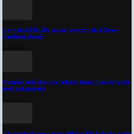
Ceny akcií Eli Lilly rostou, ale ceny akcií Novo
Nordisku klesají
6. 8. 2026
Netopýři míří okny do českých ložnic. Lékaři varují
před pokousáním
6. 8. 2026
V korupční kauze z roku 2018 ve FN Bulovka padly