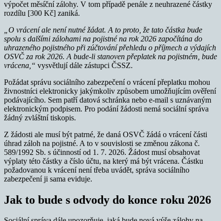
výpočet měsíční zálohy. V tom případě penále z neuhrazené částky
rozdílu [300 Kč] zaniká.
„O vrácení ale není nutné žádat. A to proto, že tato částka bude
spolu s dalšími zálohami na pojistné na rok 2026 započítána do
uhrazeného pojistného při zúčtování přehledu o příjmech a výdajích
OSVČ za rok 2026. A bude-li stanoven přeplatek na pojistném, bude
vrácena,“
vysvětlují dále zástupci ČSSZ.
Požádat správu sociálního zabezpečení o vrácení přeplatku mohou
živnostníci elektronicky jakýmkoliv způsobem umožňujícím ověření
podávajícího. Sem patří datová schránka nebo e-mail s uznávaným
elektronickým podpisem. Pro podání žádosti nemá sociální správa
žádný zvláštní tiskopis.
Z žádosti ale musí být patrné, že daná OSVČ žádá o vrácení části
úhrad záloh na pojistné. A to v souvislosti se změnou zákona č.
589/1992 Sb. s účinností od 1. 7. 2026. Žádost musí obsahovat
výplaty této částky a číslo účtu, na který má být vrácena. Částku
požadovanou k vrácení není třeba uvádět, správa sociálního
zabezpečení ji sama eviduje.
Jak to bude s odvody do konce roku 2026
Sociální správa dále upozorňuje, jaká bude nová výše zálohy na