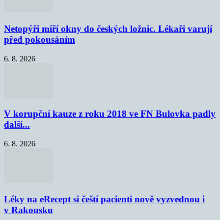
Netopýři míří okny do českých ložnic. Lékaři varují
před pokousáním
6. 8. 2026
V korupční kauze z roku 2018 ve FN Bulovka padly
další...
6. 8. 2026
Léky na eRecept si čeští pacienti nově vyzvednou i
v Rakousku