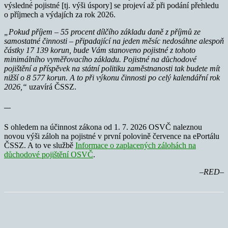
výsledné pojistné [tj. výši úspory] se projeví až při podání přehledu
o příjmech a výdajích za rok 2026.
„Pokud příjem – 55 procent dílčího základu daně z příjmů ze
samostatné činnosti – připadající na jeden měsíc nedosáhne alespoň
částky 17 139 korun, bude Vám stanoveno pojistné z tohoto
minimálního vyměřovacího základu. Pojistné na důchodové
pojištění a příspěvek na státní politiku zaměstnanosti tak budete mít
nižší o 8 577 korun. A to při výkonu činnosti po celý kalendářní rok
2026,“
uzavírá ČSSZ.
—
S ohledem na účinnost zákona od 1. 7. 2026 OSVČ naleznou
novou výši záloh na pojistné v první polovině července na ePortálu
ČSSZ. A to ve službě
Informace o zaplacených zálohách na
důchodové pojištění OSVČ
.
–RED–