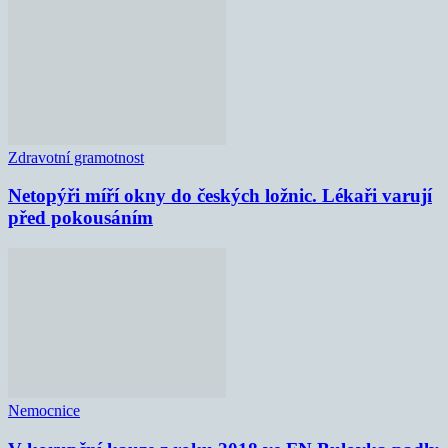
Zdravotní gramotnost
Netopýři míří okny do českých ložnic. Lékaři varují
před pokousáním
Nemocnice