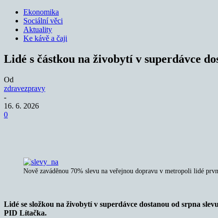
Ekonomika
Sociální věci
Aktuality
Ke kávě a čaji
Lidé s částkou na živobytí v superdávce 
Od
zdravezpravy
-
16. 6. 2026
0
Sdílet
Nově zaváděnou 70% slevu na veřejnou dopravu v metropoli lidé prvně
Lidé se složkou na živobytí v superdávce dostanou od srpna slevu
PID Lítačka.