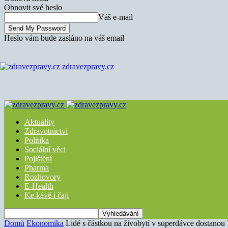
Obnovit své heslo
Váš e-mail
Heslo vám bude zasláno na váš email
zdravezpravy.cz
Aktuality
Zdravotnictví
Politika
Sociální věci
Pojištění
Pharma
Rozhovory
E-Health
Ke kávě i čaji
Domů
Ekonomika
Lidé s částkou na živobytí v superdávce dostano