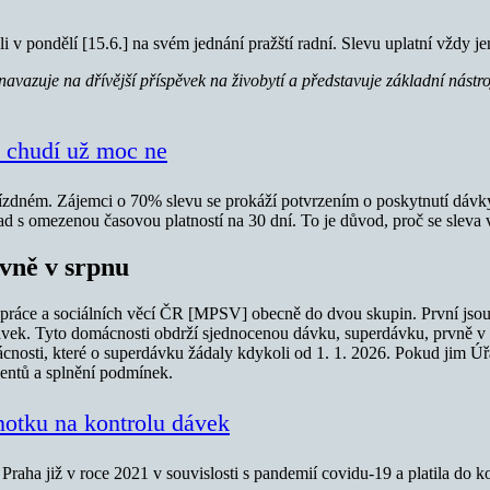
i v pondělí [15.6.] na svém jednání pražští radní. Slevu uplatní vždy je
navazuje na dřívější příspěvek na živobytí a představuje základní nás
i chudí už moc ne
jízdném. Zájemci o 70% slevu se prokáží potvrzením o poskytnutí dávky
řad s omezenou časovou platností na 30 dní. To je důvod, proč se slev
vně v srpnu
práce a sociálních věcí ČR [MPSV] obecně do dvou skupin. První jsou t
ávek. Tyto domácnosti obdrží sjednocenou dávku, superdávku, prvně v s
osti, které o superdávku žádaly kdykoli od 1. 1. 2026. Pokud jim Úřad
entů a splnění podmínek.
dnotku na kontrolu dávek
Praha již v roce 2021 v souvislosti s pandemií covidu-19 a platila do k