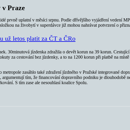
y v Praze
idé prvně uplatní v měsíci srpnu. Podle dřívějšího vyjádření vedení 
složkou na živobytí v superdávce již mohou nahrávat potvrzení o přizná
u už letos platit za ČT a ČRo
k. 30minutová jízdenka zdražila o devět korun na 39 korun. Cestující 
pokuty za cestování bez jízdenky, a to na 1200 korun při platbě na míst
do metropole zasáhlo také zdražení jízdného v Pražské integrované do
, argumentují tím, že financování dopravního podniku je dlouhodobě ne
ování. S tím zase ale nesouhlasí koalice Spolu.