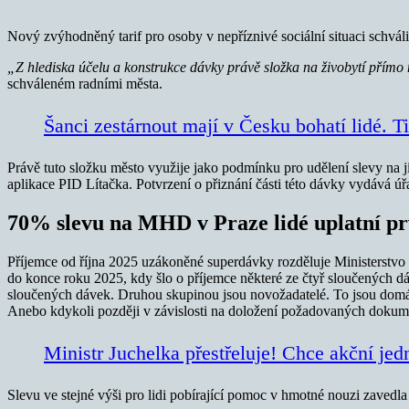
Nový zvýhodněný tarif pro osoby v nepříznivé sociální situaci schválil
„Z hlediska účelu a konstrukce dávky právě složka na živobytí přímo 
schváleném radními města.
Šanci zestárnout mají v Česku bohatí lidé. T
Právě tuto složku město využije jako podmínku pro udělení slevy na 
aplikace PID Lítačka. Potvrzení o přiznání části této dávky vydává ú
70% slevu na MHD v Praze lidé uplatní pr
Příjemce od října 2025 uzákoněné superdávky rozděluje Ministerstvo 
do konce roku 2025, kdy šlo o příjemce některé ze čtyř sloučených d
sloučených dávek. Druhou skupinou jsou novožadatelé. To jsou domácn
Anebo kdykoli později v závislosti na doložení požadovaných dokum
Ministr Juchelka přestřeluje! Chce akční je
Slevu ve stejné výši pro lidi pobírající pomoc v hmotné nouzi zavedla 