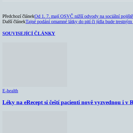
Předchozí článek
Od 1. 7. mají OSVČ nižší odvody na sociální pojiště
Další článek
Tajné podání omamné látky do pití či jídla bude trestným
SOUVISEJÍCÍ ČLÁNKY
E-health
Léky na eRecept si čeští pacienti nově vyzvednou i v