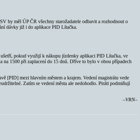
MPSV by měl ÚP ČR všechny starožadatele odbavit a rozhodnout o
ní dávky již i do aplikace PID Lítačka.
ušetří, pokud využijí k nákupu jízdenky aplikaci PID Lítačka, ve
ě a na 1500 při zaplacení do 15 dnů. Dříve to bylo v obou případech
pravě [PID] mezi hlavním městem a krajem. Vedení magistrátu vede
udržitelné. Zatím se vedení města ale nedohodlo. Piráti podmiňují
–VRN–