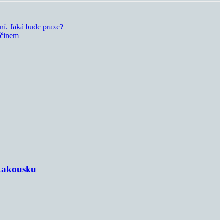
ní. Jaká bude praxe?
 činem
 Rakousku