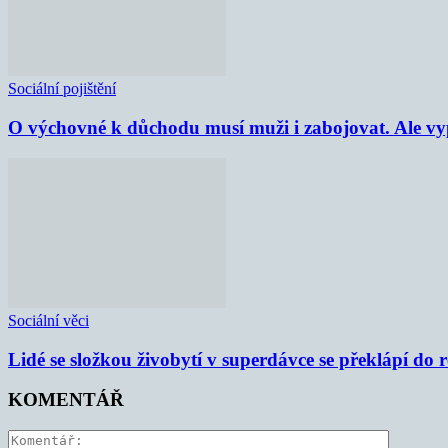
Sociální pojištění
O výchovné k důchodu musí muži i zabojovat. Ale vypl
Sociální věci
Lidé se složkou živobytí v superdávce se překlápí do 
KOMENTÁŘ