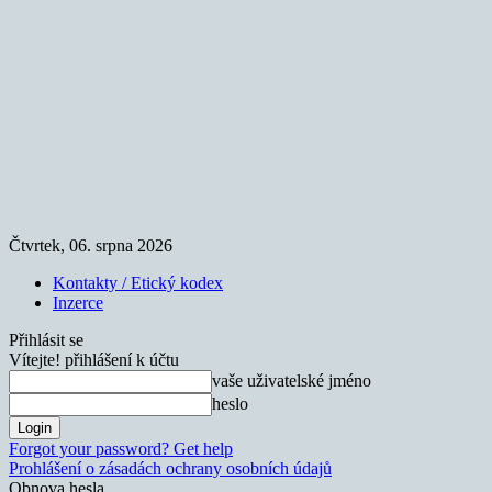
Čtvrtek, 06. srpna 2026
Kontakty / Etický kodex
Inzerce
Přihlásit se
Vítejte! přihlášení k účtu
vaše uživatelské jméno
heslo
Forgot your password? Get help
Prohlášení o zásadách ochrany osobních údajů
Obnova hesla