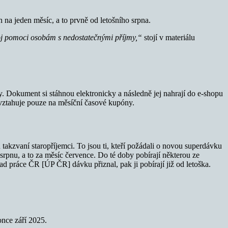
n na jeden měsíc, a to prvně od letošního srpna.
troj pomoci osobám s nedostatečnými příjmy,“
stojí v materiálu
. Dokument si stáhnou elektronicky a následně jej nahrají do e-shopu
a vztahuje pouze na měsíční časové kupóny.
akzvaní staropříjemci. To jsou ti, kteří požádali o novou superdávku
rpnu, a to za měsíc července. Do té doby pobírají některou ze
 práce ČR [ÚP ČR] dávku přiznal, pak ji pobírají již od letoška.
once září 2025.