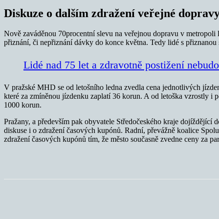
Diskuze o dalším zdražení veřejné doprav
Nově zaváděnou 70procentní slevu na veřejnou dopravu v metropoli l
přiznání, či nepřiznání dávky do konce května. Tedy lidé s přiznanou 
Lidé nad 75 let a zdravotně postižení nebudo
V pražské MHD se od letošního ledna zvedla cena jednotlivých jízdene
které za zmíněnou jízdenku zaplatí 36 korun. A od letoška vzrostly i 
1000 korun.
Pražany, a především pak obyvatele Středočeského kraje dojíždějící 
diskuse i o zdražení časových kupónů. Radní, převážně koalice Spolu
zdražení časových kupónů tím, že město současně zvedne ceny za park
Sdílet