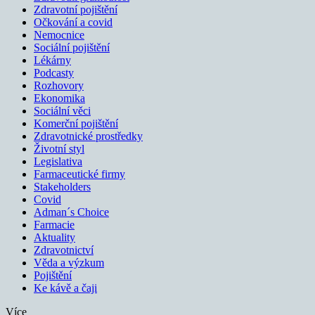
Zdravotní pojištění
Očkování a covid
Nemocnice
Sociální pojištění
Lékárny
Podcasty
Rozhovory
Ekonomika
Sociální věci
Komerční pojištění
Zdravotnické prostředky
Životní styl
Legislativa
Farmaceutické firmy
Stakeholders
Covid
Adman´s Choice
Farmacie
Aktuality
Zdravotnictví
Věda a výzkum
Pojištění
Ke kávě a čaji
Více