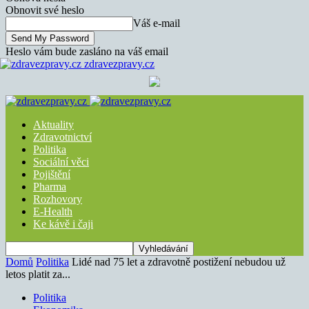
Obnovit své heslo
Váš e-mail
Heslo vám bude zasláno na váš email
zdravezpravy.cz
Aktuality
Zdravotnictví
Politika
Sociální věci
Pojištění
Pharma
Rozhovory
E-Health
Ke kávě i čaji
Domů
Politika
Lidé nad 75 let a zdravotně postižení nebudou už
letos platit za...
Politika