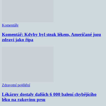
Komentáře
Komentář: Kdyby byl steak lékem, Američané jsou
zdraví jako řípa
Zdravotní pojištění
Lékárny dostaly dalších 6 000 balení chybějícího
léku na rakovinu prsu