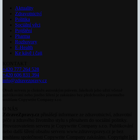
Aktuality
Zdravotnictví
Politika
Sociální věci
Pojištění
Pharma
Rozhovory
E-Health
Ke kávě i čaji
KONTAKT
+420 777 264 528
+420 606 831 394
info@zdravezpravy.cz
Obsah serveru je chráněn autorským právem. Jakékoli jeho užití včetně
publikování nebo jiného šíření je zakázáno bez předchozího písemného
souhlasu Copywrite Company s.r.o.
O NÁS
ZdraveZpravy.cz
přinášejí informace ze zdravotnictví, zdravotní
péče a zdravého životního stylu s přesahem do sociální politiky.
Provozovatelem serveru je Copywrite Company s.r.o. Publikování
nebo další šíření obsahu serveru www.zdravezpravy.cz je bez
souhlasu společnosti Copywrite Company zakázáno. Copyright [c]