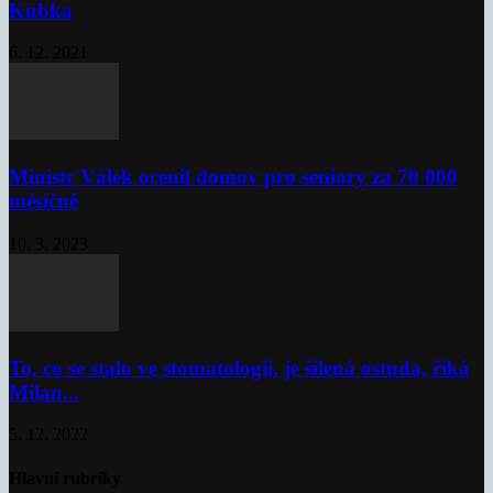
Kubka
6. 12. 2021
Ministr Válek ocenil domov pro seniory za 70 000
měsíčně
10. 3. 2023
To, co se stalo ve stomatologii, je šílená ostuda, říká
Milan...
5. 12. 2022
Hlavní rubriky