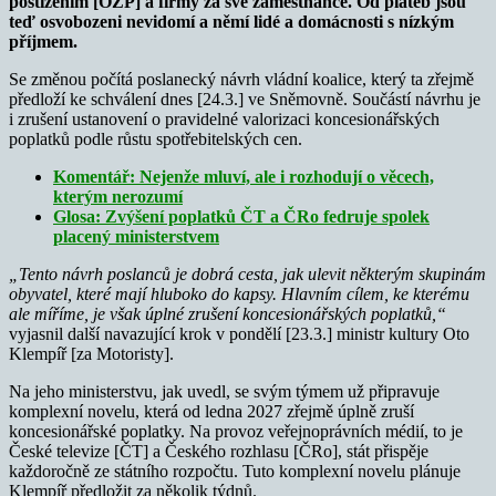
postižením [OZP] a firmy za své zaměstnance. Od plateb jsou
teď osvobozeni nevidomí a němí lidé a domácnosti s nízkým
příjmem.
Se změnou počítá poslanecký návrh vládní koalice, který ta zřejmě
předloží ke schválení dnes [24.3.] ve Sněmovně. Součástí návrhu je
i zrušení ustanovení o pravidelné valorizaci koncesionářských
poplatků podle růstu spotřebitelských cen.
Komentář: Nejenže mluví, ale i rozhodují o věcech,
kterým nerozumí
Glosa: Zvýšení poplatků ČT a ČRo fedruje spolek
placený ministerstvem
„Tento návrh poslanců je dobrá cesta, jak ulevit některým skupinám
obyvatel, které mají hluboko do kapsy. Hlavním cílem, ke kterému
ale míříme, je však úplné zrušení koncesionářských poplatků,“
vyjasnil další navazující krok v pondělí [23.3.] ministr kultury Oto
Klempíř [za Motoristy].
Na jeho ministerstvu, jak uvedl, se svým týmem už připravuje
komplexní novelu, která od ledna 2027 zřejmě úplně zruší
koncesionářské poplatky. Na provoz veřejnoprávních médií, to je
České televize [ČT] a Českého rozhlasu [ČRo], stát přispěje
každoročně ze státního rozpočtu. Tuto komplexní novelu plánuje
Klempíř předložit za několik týdnů.