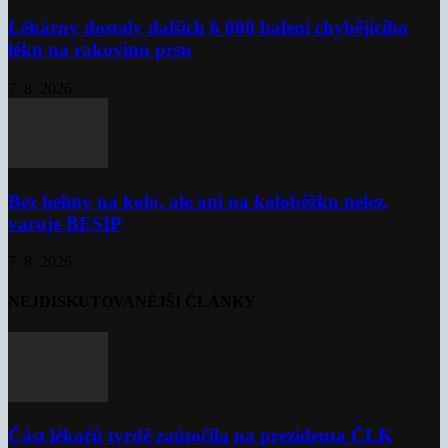
Lékárny dostaly dalších 6 000 balení chybějícího
léku na rakovinu prsu
7. 8. 2026
Bez helmy na kolo, ale ani na koloběžku nelez,
varuje BESIP
7. 8. 2026
NEJDISKUTOVANĚJŠÍ ČLÁNKY
Část lékařů tvrdě zaútočila na prezidenta ČLK