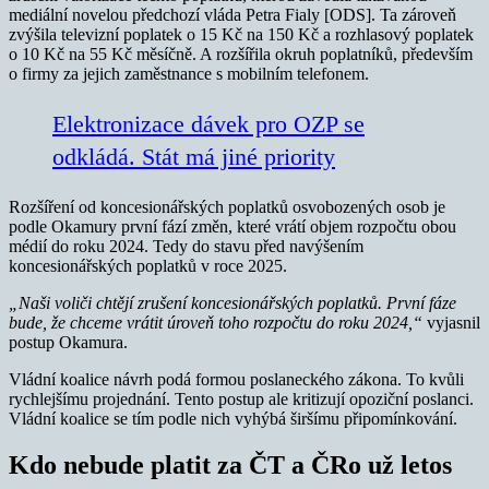
mediální novelou předchozí vláda Petra Fialy [ODS]. Ta zároveň
zvýšila televizní poplatek o 15 Kč na 150 Kč a rozhlasový poplatek
o 10 Kč na 55 Kč měsíčně. A rozšířila okruh poplatníků, především
o firmy za jejich zaměstnance s mobilním telefonem.
Elektronizace dávek pro OZP se
odkládá. Stát má jiné priority
Rozšíření od koncesionářských poplatků osvobozených osob je
podle Okamury první fází změn, které vrátí objem rozpočtu obou
médií do roku 2024. Tedy do stavu před navýšením
koncesionářských poplatků v roce 2025.
„Naši voliči chtějí zrušení koncesionářských poplatků. První fáze
bude, že chceme vrátit úroveň toho rozpočtu do roku 2024,“
vyjasnil
postup Okamura.
Vládní koalice návrh podá formou poslaneckého zákona. To kvůli
rychlejšímu projednání. Tento postup ale kritizují opoziční poslanci.
Vládní koalice se tím podle nich vyhýbá širšímu připomínkování.
Kdo nebude platit za ČT a ČRo už letos