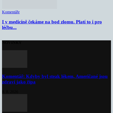
Komentáře
I v medicíně čekáme na bod zlomu. Platí to i pro
léčbu...
NOVINKY
Komentář: Kdyby byl steak lékem, Američané jsou
zdraví jako řípa
8. 8. 2026