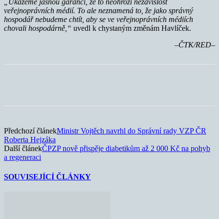
„Ukážeme jasnou garanci, že to neohrozí nezávislost
veřejnoprávních médií. To ale neznamená to, že jako správný
hospodář nebudeme chtít, aby se ve veřejnoprávních médiích
chovali hospodárně,“
uvedl k chystaným změnám Havlíček.
–ČTK/RED–
Předchozí článek
Ministr Vojtěch navrhl do Správní rady VZP ČR
Roberta Hejzáka
Další článek
ČPZP nově přispěje diabetikům až 2 000 Kč na pohyb
a regeneraci
SOUVISEJÍCÍ ČLÁNKY