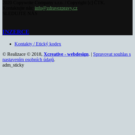
2020 Copywrite Company s.r.o. / Copyright [c] ČTK.
Kontaktujte nás:
info@zdravezpravy.cz
SLEDUJTE NÁS
INZERCE
Kontakty / Etický kodex
© Realizace © 2018,
Xcreative - webdesign
. |
Spravovat souhlas s
nastavením osobních údajů
.
adm_sticky