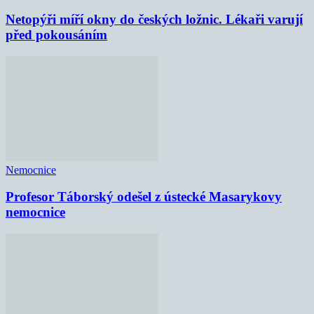
Netopýři míří okny do českých ložnic. Lékaři varují
před pokousáním
Nemocnice
Profesor Táborský odešel z ústecké Masarykovy
nemocnice