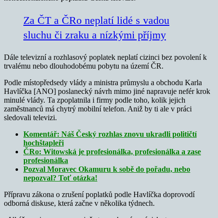
Za ČT a ČRo neplatí lidé s vadou
sluchu či zraku a nízkými příjmy
Dále televizní a rozhlasový poplatek neplatí cizinci bez povolení k
trvalému nebo dlouhodobému pobytu na území ČR.
Podle místopředsedy vlády a ministra průmyslu a obchodu Karla
Havlíčka [ANO] poslanecký návrh mimo jiné napravuje nefér krok
minulé vlády. Ta zpoplatnila i firmy podle toho, kolik jejich
zaměstnanců má chytrý mobilní telefon. Aniž by ti ale v práci
sledovali televizi.
Komentář: Náš Český rozhlas znovu ukradli političtí
hochštapleři
ČRo: Witowská je profesionálka, profesionálka a zase
profesionálka
Pozval Moravec Okamuru k sobě do pořadu, nebo
nepozval? Toť otázka!
Přípravu zákona o zrušení poplatků podle Havlíčka doprovodí
odborná diskuse, která začne v několika týdnech.