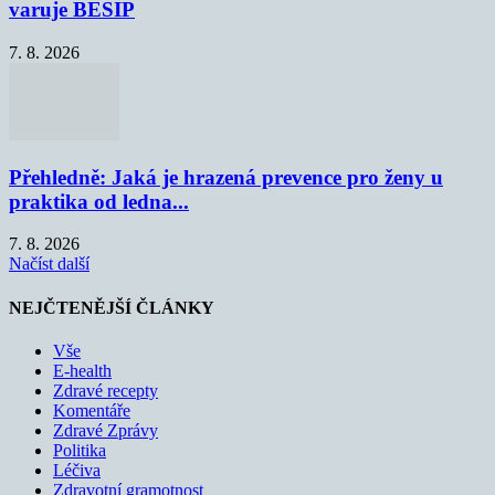
varuje BESIP
7. 8. 2026
Přehledně: Jaká je hrazená prevence pro ženy u
praktika od ledna...
7. 8. 2026
Načíst další
NEJČTENĚJŠÍ ČLÁNKY
Vše
E-health
Zdravé recepty
Komentáře
Zdravé Zprávy
Politika
Léčiva
Zdravotní gramotnost