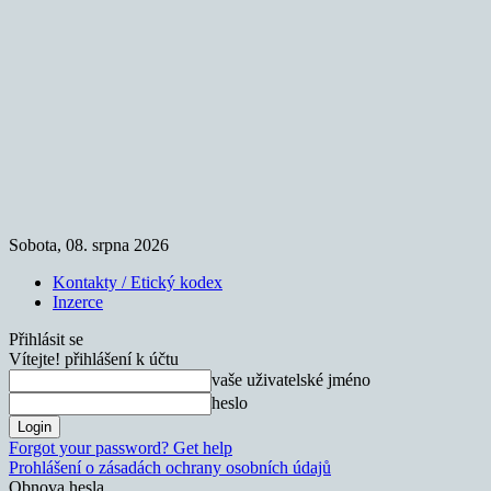
Sobota, 08. srpna 2026
Kontakty / Etický kodex
Inzerce
Přihlásit se
Vítejte! přihlášení k účtu
vaše uživatelské jméno
heslo
Forgot your password? Get help
Prohlášení o zásadách ochrany osobních údajů
Obnova hesla