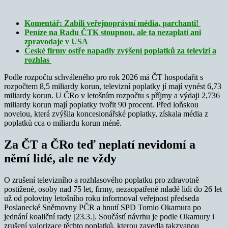
Komentář: Zabili veřejnoprávní média, parchanti!
Peníze na Radu ČTK stoupnou, ale ta nezaplatí ani
zpravodaje v USA
České firmy ostře napadly zvýšení poplatků za televizi a
rozhlas
Podle rozpočtu schváleného pro rok 2026 má ČT hospodařit s
rozpočtem 8,5 miliardy korun, televizní poplatky jí mají vynést 6,73
miliardy korun. U ČRo v letošním rozpočtu s příjmy a výdaji 2,736
miliardy korun mají poplatky tvořit 90 procent. Před loňskou
novelou, která zvýšila koncesionářské poplatky, získala média z
poplatků cca o miliardu korun méně.
Za ČT a ČRo teď neplatí nevidomí a
němí lidé, ale ne vždy
O zrušení televizního a rozhlasového poplatku pro zdravotně
postižené, osoby nad 75 let, firmy, nezaopatřené mladé lidi do 26 let
už od poloviny letošního roku informoval veřejnost předseda
Poslanecké Sněmovny PČR a hnutí SPD Tomio Okamura po
jednání koaliční rady [23.3.]. Součástí návrhu je podle Okamury i
zrušení valorizace těchto poplatků, kterou zavedla takzvanou