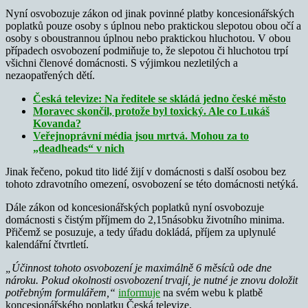
Nyní osvobozuje zákon od jinak povinné platby koncesionářských
poplatků pouze osoby s úplnou nebo praktickou slepotou obou očí a
osoby s oboustrannou úplnou nebo praktickou hluchotou. V obou
případech osvobození podmiňuje to, že slepotou či hluchotou trpí
všichni členové domácnosti. S výjimkou nezletilých a
nezaopatřených dětí.
Česká televize: Na ředitele se skládá jedno české město
Moravec skončil, protože byl toxický. Ale co Lukáš
Kovanda?
Veřejnoprávní média jsou mrtvá. Mohou za to
„deadheads“ v nich
Jinak řečeno, pokud tito lidé žijí v domácnosti s další osobou bez
tohoto zdravotního omezení, osvobození se této domácnosti netýká.
Dále zákon od koncesionářských poplatků nyní osvobozuje
domácnosti s čistým příjmem do 2,15násobku životního minima.
Přičemž se posuzuje, a tedy úřadu dokládá, příjem za uplynulé
kalendářní čtvrtletí.
„Účinnost tohoto osvobození je maximálně 6 měsíců ode dne
nároku. Pokud okolnosti osvobození trvají, je nutné je znovu doložit
potřebným formulářem,“
informuje
na svém webu k platbě
koncesionářského poplatku Česká televize.