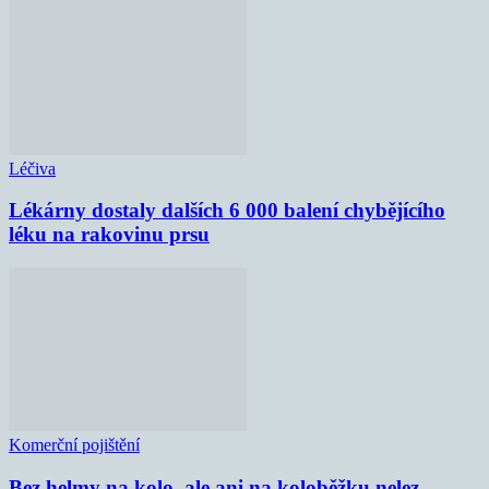
Léčiva
Lékárny dostaly dalších 6 000 balení chybějícího
léku na rakovinu prsu
Komerční pojištění
Bez helmy na kolo, ale ani na koloběžku nelez,