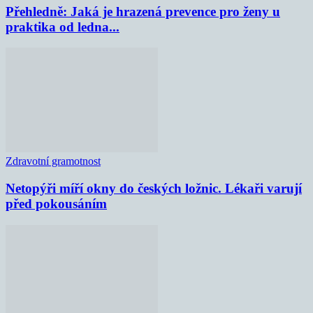
Přehledně: Jaká je hrazená prevence pro ženy u
praktika od ledna...
Zdravotní gramotnost
Netopýři míří okny do českých ložnic. Lékaři varují
před pokousáním