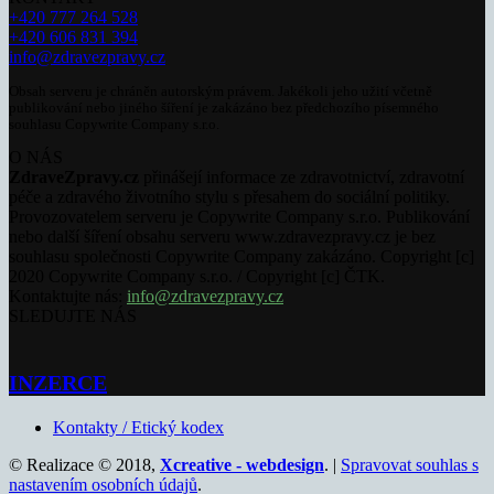
+420 777 264 528
+420 606 831 394
info@zdravezpravy.cz
Obsah serveru je chráněn autorským právem. Jakékoli jeho užití včetně
publikování nebo jiného šíření je zakázáno bez předchozího písemného
souhlasu Copywrite Company s.r.o.
O NÁS
ZdraveZpravy.cz
přinášejí informace ze zdravotnictví, zdravotní
péče a zdravého životního stylu s přesahem do sociální politiky.
Provozovatelem serveru je Copywrite Company s.r.o. Publikování
nebo další šíření obsahu serveru www.zdravezpravy.cz je bez
souhlasu společnosti Copywrite Company zakázáno. Copyright [c]
2020 Copywrite Company s.r.o. / Copyright [c] ČTK.
Kontaktujte nás:
info@zdravezpravy.cz
SLEDUJTE NÁS
INZERCE
Kontakty / Etický kodex
© Realizace © 2018,
Xcreative - webdesign
. |
Spravovat souhlas s
nastavením osobních údajů
.