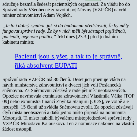
sdružuje bezmála šedesát pacientských organizací. Za vládu ho do
Správní rady Všeobecné zdravotní pojišťovny [VZP ČR] navrhl
ministr zdravotnictví Adam Vojtěch.
„Je to i dobrý symbol, jak si do budoucna představuji, že by měly
fungovat správní rady. Že by v nich měli být zástupci pojištěnců,
pacientů, nejenom politici,“
řekl dnes [23.3.] před jednáním
kabinetu ministr.
Pacienti jsou slyšet, a tak to je správně,
říká absolvent EUPATI
Správní rada VZP ČR má 30 členů. Deset jich jmenuje vláda na
návrh ministerstva zdravotnictví a dvacet jich volí Poslanecká
sněmovna. Za Sněmovnu zůstává v radě pět míst neobsazených.
Opozice navrhovala exministra zdravotnictví Vlastimila Válka [TOP
09] nebo exministra financí Zbyňka Stanjuru [ODS], ve volbě ale
neuspěli. 15 členů už zvládla Sněmovna zvolit. Za opozici zůstávají
čtyři místa neobsazená a další jedno místo připadá na nominanta
Motoristů. Ti místo nabídli bývalému místopředsedovi správní rady
VZP ČR Miroslavu Kalouskovi. Ten z nominace nakonec na vlastní
žádost ustoupil.