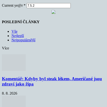
Current ye@r
*
POSLEDNÍ ČLÁNKY
Vše
Nejlepší
Nejpopulárnější
Více
Komentář: Kdyby byl steak lékem, Američané jsou
zdraví jako řípa
8. 8. 2026