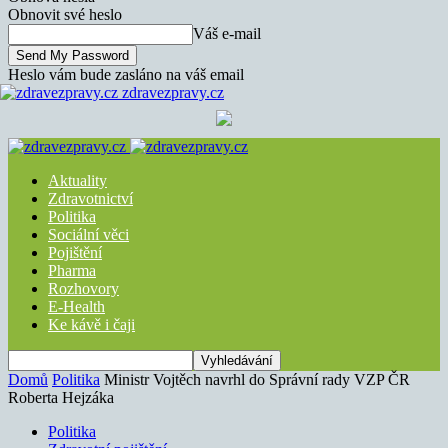
Obnovit své heslo
Váš e-mail
Heslo vám bude zasláno na váš email
zdravezpravy.cz
Aktuality
Zdravotnictví
Politika
Sociální věci
Pojištění
Pharma
Rozhovory
E-Health
Ke kávě i čaji
Domů
Politika
Ministr Vojtěch navrhl do Správní rady VZP ČR
Roberta Hejzáka
Politika