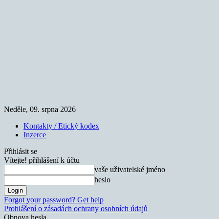
Neděle, 09. srpna 2026
Kontakty / Etický kodex
Inzerce
Přihlásit se
Vítejte! přihlášení k účtu
vaše uživatelské jméno
heslo
Forgot your password? Get help
Prohlášení o zásadách ochrany osobních údajů
Obnova hesla