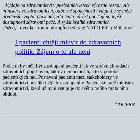
„Výdaje na zdravotnictví v posledních letech výrazně rostou. Ale
ministerstvo zdravotnictví, odborné společnosti i vláda by se měly
především zeptat pacientů, zda tento nárůst pociťují na lepší
dostupnosti zdravotní péče. A vyšší kvalitě zdravotních
služeb,“
uvedla k tomu místopředsedkyně NAPO Edita Müllerová.
I pacienti chtějí mluvit do zdravotních
politik. Zájem o to ale není
Podle ní by měli být zastoupeni pacienti jak ve správních radách
zdravotních pojišťoven, tak i v nemocnicích, a to v podobě
pacientských rad. Postavení pacientů mezi stakeholdery ve
zdravotnictví posílilo i jejich zastoupení v Pacientské radě ministra
zdravotnictví, která už nyní vstupuje do svého třetího funkčního
období.
–ČTK/VRN–