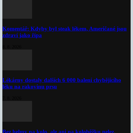
Komentář: Kdyby byl steak lékem, Američané jsou
zdraví jako řípa
8. 8. 2026
Lékárny dostaly dalších 6 000 balení chybějícího
léku na rakovinu prsu
7. 8. 2026
Bez helmy na kolo, ale ani na koloběžku nelez,