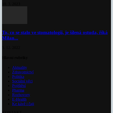
10. 3. 2023
To, co se stalo ve stomatologii, je šílená ostuda, říká
Milan...
5. 12. 2022
Hlavní rubriky
Aktuality
Zdravotnictví
Politika
Sociální věci
Pojištění
Pharma
Rozhovory
E-Health
Ke kávě i čaji
KONTAKT