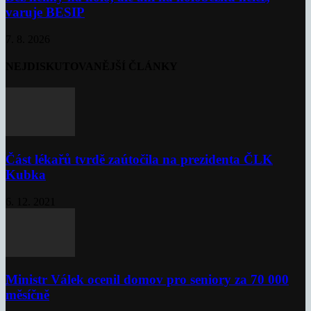
varuje BESIP
7. 8. 2026
NEJDISKUTOVANĚJŠÍ ČLÁNKY
Část lékařů tvrdě zaútočila na prezidenta ČLK
Kubka
6. 12. 2021
Ministr Válek ocenil domov pro seniory za 70 000
měsíčně