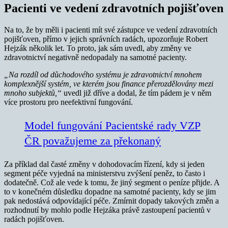
Pacienti ve vedení zdravotních pojišťoven
Na to, že by měli i pacienti mít své zástupce ve vedení zdravotních
pojišťoven, přímo v jejich správních radách, upozorňuje Robert
Hejzák několik let. To proto, jak sám uvedl, aby změny ve
zdravotnictví negativně nedopadaly na samotné pacienty.
„Na rozdíl od důchodového systému je zdravotnictví mnohem
komplexnější systém, ve kterém jsou finance přerozdělovány mezi
mnoho subjektů,“
uvedl již dříve a dodal, že tím pádem je v něm
více prostoru pro neefektivní fungování.
Model fungování Pacientské rady VZP
ČR považujeme za překonaný
Za příklad dal časté změny v dohodovacím řízení, kdy si jeden
segment péče vyjedná na ministerstvu zvýšení peněz, to často i
dodatečně. Což ale vede k tomu, že jiný segment o peníze přijde. A
to v konečném důsledku dopadne na samotné pacienty, kdy se jim
pak nedostává odpovídající péče. Zmírnit dopady takových změn a
rozhodnutí by mohlo podle Hejzáka právě zastoupení pacientů v
radách pojišťoven.