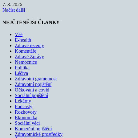
7. 8. 2026
Načíst další
NEJČTENĚJŠÍ ČLÁNKY
Vše
E-health
Zdravé recepty
Komentáře
Zdravé Zprávy
Nemocnice
Politika
Léčiva
Zdravotní gramotnost
Zdravotní pojištění
Očkování a covid
Sociální pojištění
Lékárny
Podcasty
Rozhovory
Ekonomika
Sociální věci
Komerční pojištění
Zdravotnické prostředky