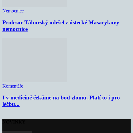
Nemocnice
Profesor Táborský odešel z ústecké Masarykovy
nemocnice
Komentáře
I v medicíně čekáme na bod zlomu. Platí to i pro
léčbu...
NOVINKY