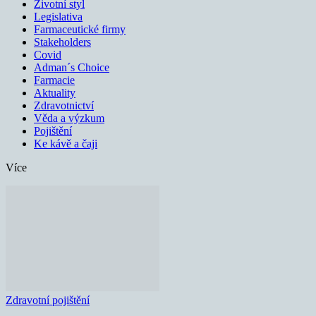
Životní styl
Legislativa
Farmaceutické firmy
Stakeholders
Covid
Adman´s Choice
Farmacie
Aktuality
Zdravotnictví
Věda a výzkum
Pojištění
Ke kávě a čaji
Více
Zdravotní pojištění