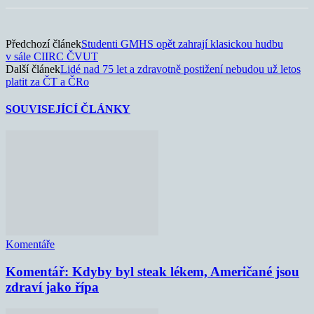
Předchozí článek
Studenti GMHS opět zahrají klasickou hudbu
v sále CIIRC ČVUT
Další článek
Lidé nad 75 let a zdravotně postižení nebudou už letos
platit za ČT a ČRo
SOUVISEJÍCÍ ČLÁNKY
Komentáře
Komentář: Kdyby byl steak lékem, Američané jsou
zdraví jako řípa