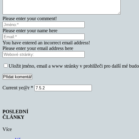
Please enter your comment!
Please enter your name here
You have entered an incorrect email address!
Please enter your email address here
Uložit jméno, email a www stránky v prohlížeči pro další mé bud
Current ye@r
*
POSLEDNÍ
ČLÁNKY
Více