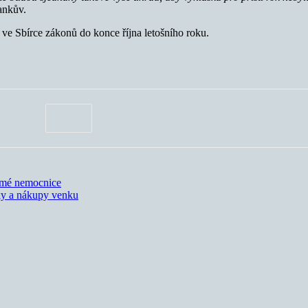
ankův.
ve Sbírce zákonů do konce října letošního roku.
romé nemocnice
lky a nákupy venku