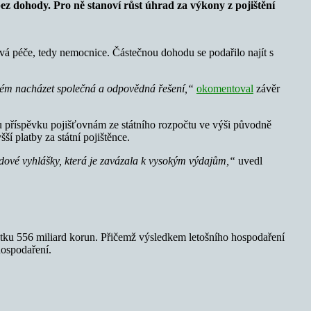
ez dohody. Pro ně stanoví růst úhrad za výkony z pojištění
ová péče, tedy nemocnice. Částečnou dohodu se podařilo najít s
ystém nacházet společná a odpovědná řešení,“
okomentoval
závěr
u příspěvku pojišťovnám ze státního rozpočtu ve výši původně
í platby za státní pojištěnce.
adové vyhlášky, která je zavázala k vysokým výdajům,“
uvedl
stku 556 miliard korun. Přičemž výsledkem letošního hospodaření
hospodaření.