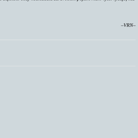
–VRN–