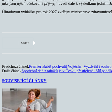
jaké jsou jejich očekávané příjmy,“
uvedl dále k výsledkům jednání J
Úhradovou vyhlášku pro rok 2027 zveřejní ministerstvo zdravotnictví 
Sdílet
Předchozí článek
Premiér Babiš pochválil Vojtěcha. Vyzdvihl i souk
Další článek
Spotřební daň z tabáků je v Česku přestřelená. Sílí padě
SOUVISEJÍCÍ ČLÁNKY