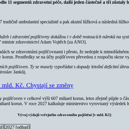
 11 segmentů zdravotní péče, další jeden částečně a tři zůstaly b
 tradičně ambulantní specialisté a pak akutní lůžková a následná lůžk
služeb i zdravotní pojišťovny dokážou i v době rostoucích nároků na s
7 ministr zdravotnictví Adam Vojtěch [za ANO].
radách se zdravotními pojišťovnami i přesto, že nedojde k mimořádném
korun. Prostředky se na účty pojišťoven převedou z rozpočtu skrze vyšš
ích pojišťoven. Ty se musely vypořádat s dopady letošní deficitní úhr
roslav Jankůj.
00 mld. Kč. Chystají se změny
 pojišťoven v celkové výši 607 miliard korun, letos zřejmě půjde o čá
miliard korun. V roce 2027 kalkuluje ministerstvo vyrovnaný výsledek 
Vývoj výdajů veřejného zdravotního pojištění [v mld. Kč]:
d]
2027 [odhad]