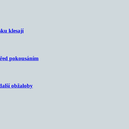
sku klesají
 před pokousáním
alší obžaloby