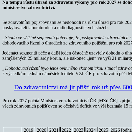
Na tempu růstu úhrad za zdravotní výkony pro rok 2027 se dohodlo
ministerstvo zdravotnictví.
Se zdravotními pojišťovnami se nedohodli na růstu úhrad pro rok 2027
poskytovateli laboratorních a radiodiagnostických služeb.
„Shoda ve většině segmentů potvrzuje, že poskytovatelé zdravotních 
dohodovacího řízení o úhradách ze zdravotního pojištění pro rok 202
Jedenáct segmentů péče a další jeden částečně uzavřely dohodu o úh
zamýšlených 25 miliardy korun, ale nakonec „jen“ ve výši 21 miliardy 
„Dohodovací řízení bylo letos ovlivněno ekonomickou situací zdravotn
k výsledkům jednání náměstek ředitele VZP ČR pro zdravotní péči Mi
Do zdravotnictví má jít příští rok už přes 6
Pro rok 2027 počítá Ministerstvo zdravotnictví ČR [MZd ČR] s příjmy
všech zdravotních pojišťoven se očekává deficit ve výši bezmála 15 
2019
2020
2021
2022
2023
2024
2025
2026 [odha