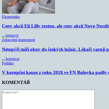
Ekonomika
Ceny akcií Eli Lilly rostou, ale ceny akcií Novo Nordi
Zdravotní gramotnost
Netopýři míří okny do českých ložnic. Lékaři varují
Politika
V korupční kauze z roku 2018 ve FN Bulovka padly d
KOMENTÁŘ