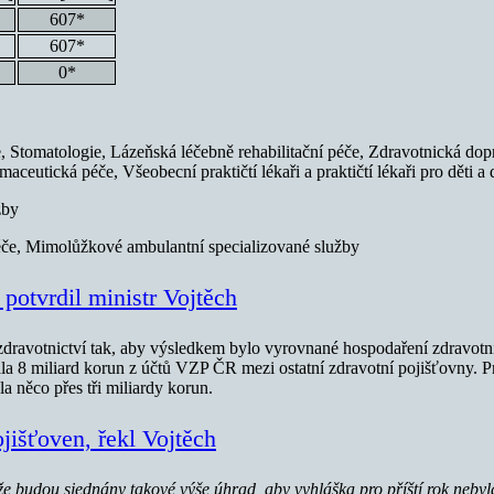
607*
607*
0*
 Stomatologie, Lázeňská léčebně rehabilitační péče, Zdravotnická dop
eutická péče, Všeobecní praktičtí lékaři a praktičtí lékaři pro děti a 
žby
éče, Mimolůžkové ambulantní specializované služby
potvrdil ministr Vojtěch
dravotnictví tak, aby výsledkem bylo vyrovnané hospodaření zdravotní
ála 8 miliard korun z účtů VZP ČR mezi ostatní zdravotní pojišťovny. Pr
a něco přes tři miliardy korun.
ojišťoven, řekl Vojtěch
e budou sjednány takové výše úhrad, aby vyhláška pro příští rok nebyla