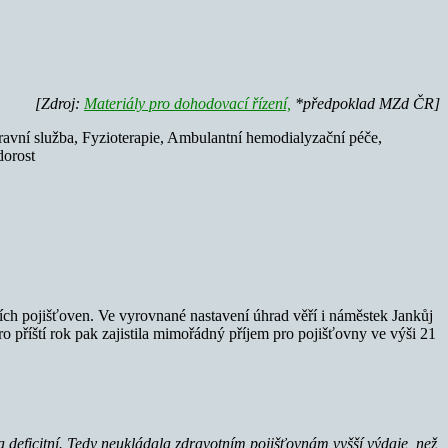
[Zdroj:
Materiály pro dohodovací řízení,
*předpoklad MZd ČR]
ravní služba, Fyzioterapie, Ambulantní hemodialyzační péče,
dorost
ch pojišťoven. Ve vyrovnané nastavení úhrad věří i náměstek Jankůj
o příští rok pak zajistila mimořádný příjem pro pojišťovny ve výši 21
 deficitní. Tedy neukládala zdravotním pojišťovnám vyšší výdaje, než