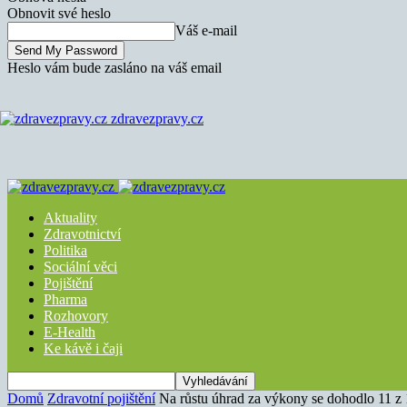
Obnovit své heslo
Váš e-mail
Heslo vám bude zasláno na váš email
zdravezpravy.cz
Aktuality
Zdravotnictví
Politika
Sociální věci
Pojištění
Pharma
Rozhovory
E-Health
Ke kávě i čaji
Domů
Zdravotní pojištění
Na růstu úhrad za výkony se dohodlo 11 z