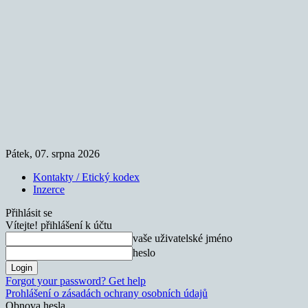
Pátek, 07. srpna 2026
Kontakty / Etický kodex
Inzerce
Přihlásit se
Vítejte! přihlášení k účtu
vaše uživatelské jméno
heslo
Forgot your password? Get help
Prohlášení o zásadách ochrany osobních údajů
Obnova hesla