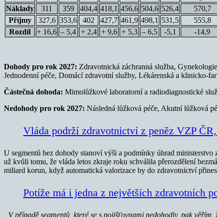
Náklady
311
359
404,4
418,1
456,6
504,6
526,4
570,7
Příjmy
327,6
353,6
402
427,7
461,9
498,1
531,5
555,8
Rozdíl
+ 16,6
– 5,4
+ 2,4
+ 9,6
+ 5,3
– 6,5
-5,1
-14,9
Dohody pro rok 2027:
Zdravotnická záchranná služba, Gynekologie,
Jednodenní péče, Domácí zdravotní služby, Lékárenská a klinicko-farmac
Částečná dohoda:
Mimolůžkové laboratorní a radiodiagnostické slu
Nedohody pro rok 2027:
Následná lůžková péče, Akutní lůžková p
Vláda podrží zdravotnictví z peněz VZP ČR, 
U segmentů bez dohody stanoví výši a podmínky úhrad ministerstvo z
už kvůli tomu, že vláda letos zkraje roku schválila přerozdělení bezm
miliard korun, když automatická valorizace by do zdravotnictví přinesl
Potíže má i jedna z největších zdravotních p
„V případě segmentů, které se s pojišťovnami nedohodly, pak věřím, ž