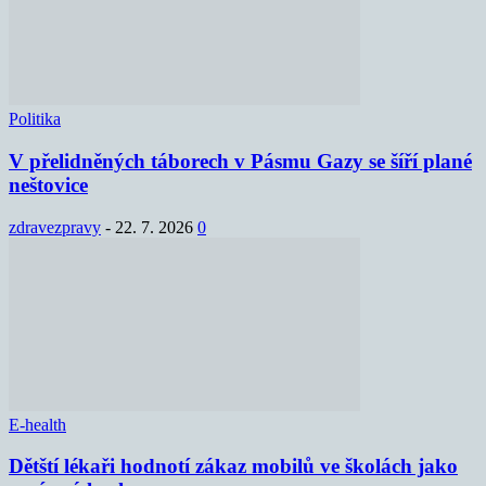
Politika
V přelidněných táborech v Pásmu Gazy se šíří plané
neštovice
zdravezpravy
-
22. 7. 2026
0
E-health
Dětští lékaři hodnotí zákaz mobilů ve školách jako