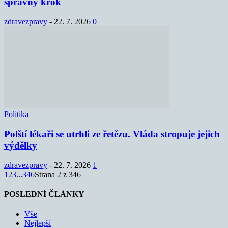
správný krok
zdravezpravy
-
22. 7. 2026
0
Politika
Polští lékaři se utrhli ze řetězu. Vláda stropuje jejich
výdělky
zdravezpravy
-
22. 7. 2026
1
1
2
3
...
346
Strana 2 z 346
POSLEDNÍ ČLÁNKY
Vše
Nejlepší