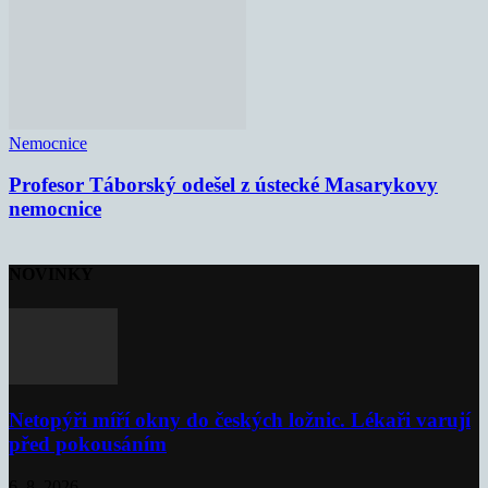
Nemocnice
Profesor Táborský odešel z ústecké Masarykovy
nemocnice
NOVINKY
Netopýři míří okny do českých ložnic. Lékaři varují
před pokousáním
6. 8. 2026