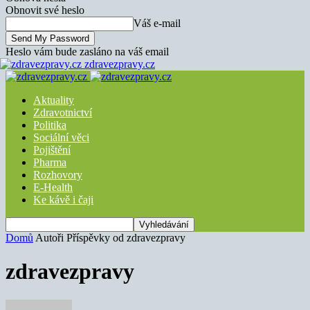
Obnovit své heslo
Váš e-mail
Heslo vám bude zasláno na váš email
zdravezpravy.cz
Aktuality
Zdravotnictví
Politika
Sociální věci
Pojištění
Pharma
Rozhovory
E-Health
Ke kávě i čaji
Domů
Autoři
Příspěvky od zdravezpravy
zdravezpravy