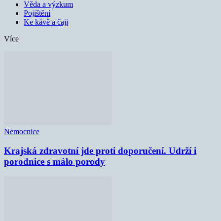
Věda a výzkum
Pojištění
Ke kávě a čaji
Více
Nemocnice
Krajská zdravotní jde proti doporučení. Udrží i
porodnice s málo porody