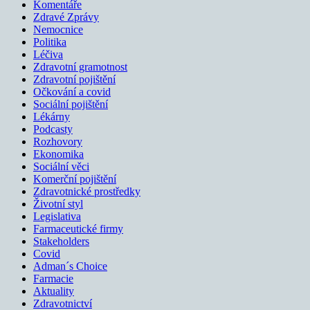
Komentáře
Zdravé Zprávy
Nemocnice
Politika
Léčiva
Zdravotní gramotnost
Zdravotní pojištění
Očkování a covid
Sociální pojištění
Lékárny
Podcasty
Rozhovory
Ekonomika
Sociální věci
Komerční pojištění
Zdravotnické prostředky
Životní styl
Legislativa
Farmaceutické firmy
Stakeholders
Covid
Adman´s Choice
Farmacie
Aktuality
Zdravotnictví