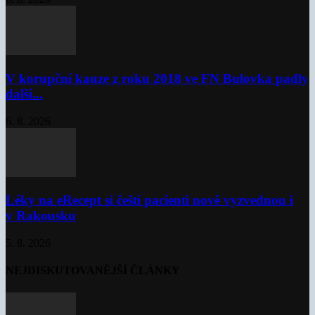
V korupční kauze z roku 2018 ve FN Bulovka padly
další...
6. 8. 2026
Léky na eRecept si čeští pacienti nově vyzvednou i
v Rakousku
5. 8. 2026
NEJDISKUTOVANĚJŠÍ ČLÁNKY