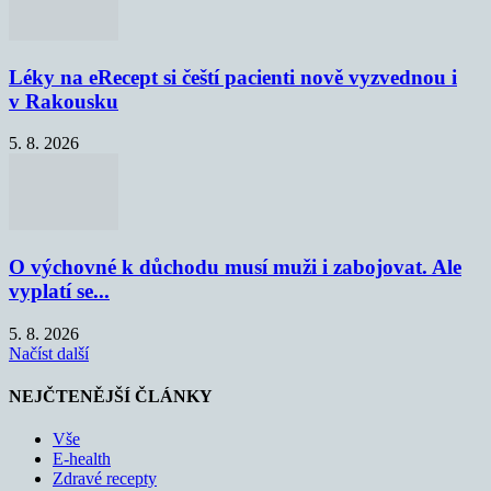
Léky na eRecept si čeští pacienti nově vyzvednou i
v Rakousku
5. 8. 2026
O výchovné k důchodu musí muži i zabojovat. Ale
vyplatí se...
5. 8. 2026
Načíst další
NEJČTENĚJŠÍ ČLÁNKY
Vše
E-health
Zdravé recepty