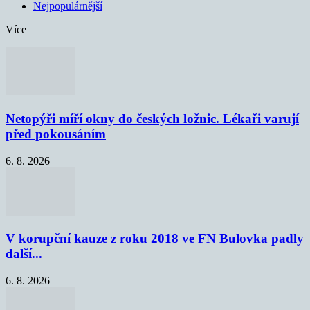
Nejpopulárnější
Více
Netopýři míří okny do českých ložnic. Lékaři varují
před pokousáním
6. 8. 2026
V korupční kauze z roku 2018 ve FN Bulovka padly
další...
6. 8. 2026