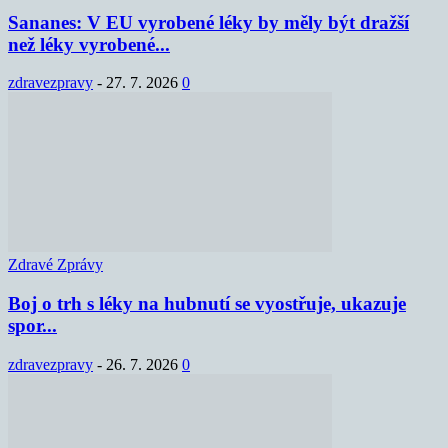
Sananes: V EU vyrobené léky by měly být dražší
než léky vyrobené...
zdravezpravy
-
27. 7. 2026
0
Zdravé Zprávy
Boj o trh s léky na hubnutí se vyostřuje, ukazuje
spor...
zdravezpravy
-
26. 7. 2026
0