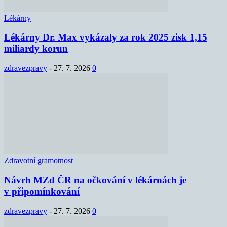
Lékárny
Lékárny Dr. Max vykázaly za rok 2025 zisk 1,15
miliardy korun
zdravezpravy
-
27. 7. 2026
0
Zdravotní gramotnost
Návrh MZd ČR na očkování v lékárnách je
v připomínkování
zdravezpravy
-
27. 7. 2026
0