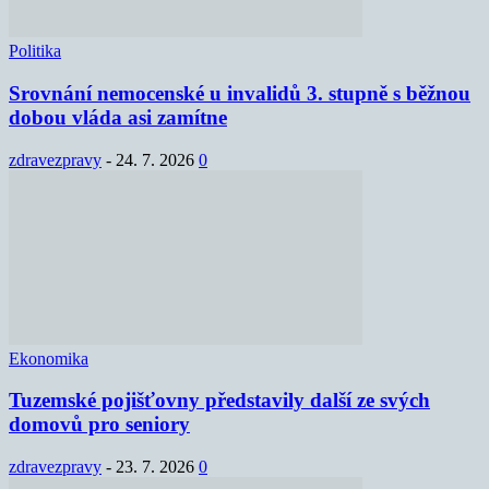
Politika
Srovnání nemocenské u invalidů 3. stupně s běžnou
dobou vláda asi zamítne
zdravezpravy
-
24. 7. 2026
0
Ekonomika
Tuzemské pojišťovny představily další ze svých
domovů pro seniory
zdravezpravy
-
23. 7. 2026
0