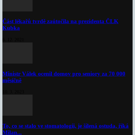
Část lékařů tvrdě zaútočila na prezidenta ČLK
Kubka
6. 12. 2021
Ministr Válek ocenil domov pro seniory za 70 000
měsíčně
10. 3. 2023
To, co se stalo ve stomatologii, je šílená ostuda, říká
Milan...