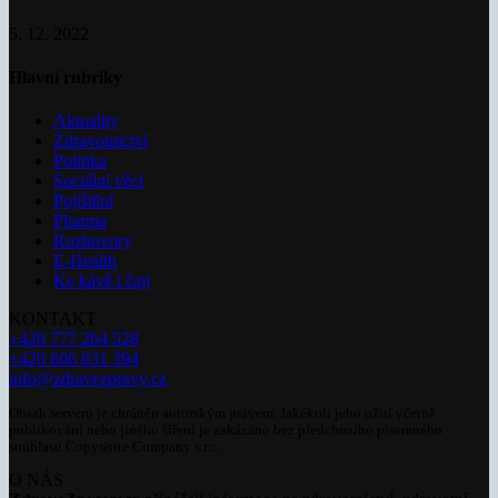
5. 12. 2022
Hlavní rubriky
Aktuality
Zdravotnictví
Politika
Sociální věci
Pojištění
Pharma
Rozhovory
E-Health
Ke kávě i čaji
KONTAKT
+420 777 264 528
+420 606 831 394
info@zdravezpravy.cz
Obsah serveru je chráněn autorským právem. Jakékoli jeho užití včetně
publikování nebo jiného šíření je zakázáno bez předchozího písemného
souhlasu Copywrite Company s.r.o.
O NÁS