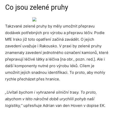
Co jsou zelené pruhy
Takzvané zelené pruhy by měly umožnit přepravu
dodávek potřebných pro výrobu a přepravu léčiv. Podle
MfE Irsko již toto opatření začíná zavádět. O jejich
zavedení uvažuje i Rakousko. V praxi by zelené pruhy
znamenaly zavedení jednotného označení kamionů, které
přepravují léčivé látky a léčiva [na obr., pozn. red.]. Ale i
další komponenty nutné pro výrobu léků. Cílem je
umožnit jejich snadnou identifikaci. To proto, aby mohly
rychle přecházet přes hranice.
„Uvítali bychom i vyhrazené silniční trasy. To proto,
abychom v této náročné době urychlili pohyb naší
logistiky,“
upřesňuje Adrian van den Hoven v dopise EK
.