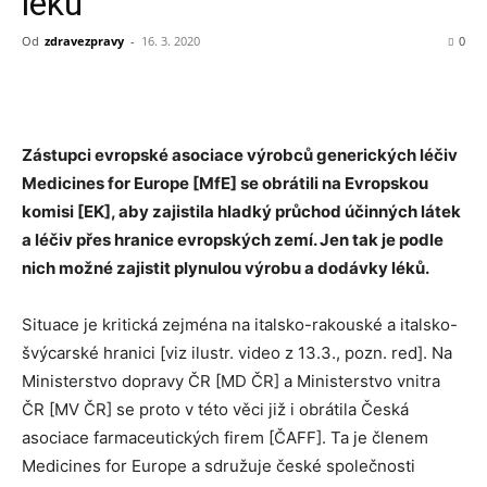
léků
Od
zdravezpravy
-
16. 3. 2020
0
Zástupci evropské asociace výrobců generických léčiv
Medicines for Europe [MfE] se obrátili na Evropskou
komisi [EK], aby zajistila hladký průchod účinných látek
a léčiv přes hranice evropských zemí. Jen tak je podle
nich možné zajistit plynulou výrobu a dodávky léků.
Situace je kritická zejména na italsko-rakouské a italsko-
švýcarské hranici [viz ilustr. video z 13.3., pozn. red]. Na
Ministerstvo dopravy ČR [MD ČR] a Ministerstvo vnitra
ČR [MV ČR] se proto v této věci již i obrátila Česká
asociace farmaceutických firem [ČAFF]. Ta je členem
Medicines for Europe a sdružuje české společnosti