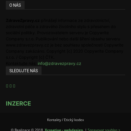
O NÁS
ZdraveZpravy.cz
přinášejí informace ze zdravotnictví,
zdravotní péče a zdravého životního stylu s přesahem do
sociální politiky. Provozovatelem serveru je Copywrite
Company s.r.o. Publikování nebo další šíření obsahu serveru
www.zdravezpravy.cz je bez souhlasu společnosti Copywrite
Company zakázáno. Copyright [c] 2020 Copywrite Company
s.r.o. / Copyright [c] ČTK.
Kontaktujte nás:
info@zdravezpravy.cz
SLEDUJTE NÁS
INZERCE
Kontakty / Etický kodex
© Realizace © 2018,
Xcreative - webdesign
. |
Spravovat souhlas s