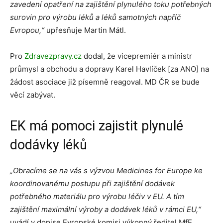
zavedení opatření na zajištění plynulého toku potřebných
surovin pro výrobu léků a léků samotných napříč
Evropou,“
upřesňuje Martin Mátl.
Pro
Zdravezpravy.cz
dodal, že vicepremiér a ministr
průmysl a obchodu a dopravy Karel Havlíček [za ANO] na
žádost asociace již písemně reagoval. MD ČR se bude
věcí zabývat.
EK má pomoci zajistit plynulé
dodávky léků
„Obracíme se na vás s výzvou Medicines for Europe ke
koordinovanému postupu při zajištění dodávek
potřebného materiálu pro výrobu léčiv v EU. A tím
zajištění maximální výroby a dodávek léků v rámci EU,“
uvádí v dopise Evropské komisi výkonný ředitel MfE