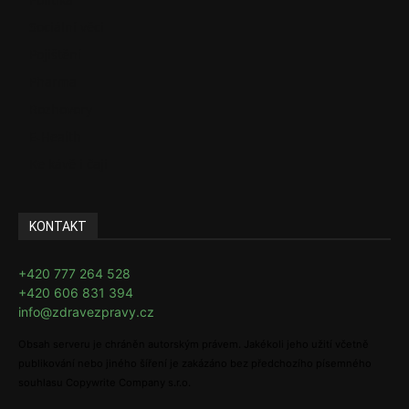
Sociální věci
Pojištění
Pharma
Rozhovory
E-Health
Ke kávě i čaji
KONTAKT
+420 777 264 528
+420 606 831 394
info@zdravezpravy.cz
Obsah serveru je chráněn autorským právem. Jakékoli jeho užití včetně
publikování nebo jiného šíření je zakázáno bez předchozího písemného
souhlasu Copywrite Company s.r.o.