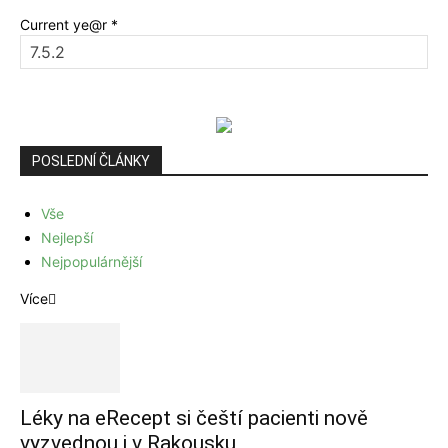
Current ye@r
*
POSLEDNÍ ČLÁNKY
Vše
Nejlepší
Nejpopulárnější
Více
Léky na eRecept si čeští pacienti nově
vyzvednou i v Rakousku