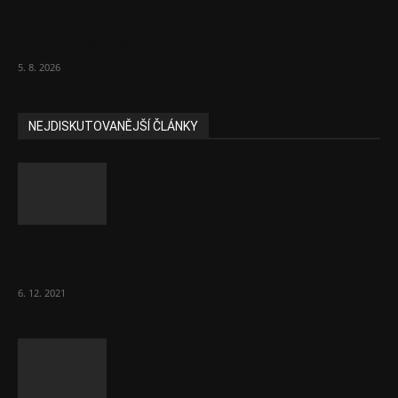
Lidé se složkou živobytí v superdávce se
překlápí do rejstříku hazardu
5. 8. 2026
NEJDISKUTOVANĚJŠÍ ČLÁNKY
Část lékařů tvrdě zaútočila na prezidenta
ČLK Kubka
6. 12. 2021