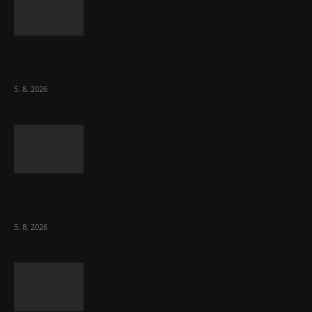
Léky na eRecept si čeští pacienti nově
vyzvednou i v Rakousku
5. 8. 2026
O výchovné k důchodu musí muži i
zabojovat. Ale vyplatí se...
5. 8. 2026