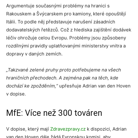
Argumentuje současnými problémy na hranici s
Rakouskem a Švýcarskem pro kamiony, které opouštějí
Itálii. To podle něj představuje narušení zásadních
dodavatelských řetězců. Což z hlediska zajištění dodávek
léčiv ohrožuje celou Evropu. Problémy jsou způsobeny
rozdílnými pravidly uplatňovanými ministerstvy vnitra a
dopravy v daných zemích.
„Takzvané zelené pruhy proto potřebujeme na všech
hraničních přechodech. A zejména pak na těch, kde
dochází ke zpožděním,“
upřesňuje Adrian van den Hoven
v dopise.
MfE: Více než 300 továren
V dopise, který mají
Zdravezpravy.cz
k dispozici, Adrian
van den Hoven dále žádá Evropskou komisi, aby