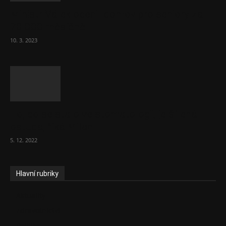
Ministr Válek ocenil domov pro seniory za
70 000 měsíčně
10. 3. 2023
To, co se stalo ve stomatologii, je šílená
ostuda, říká Milan...
5. 12. 2022
Hlavní rubriky
Aktuality
Zdravotnictví
Politika