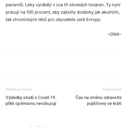
pacientů. Léky vyrábějí v cca tří stovkách továren. Ty nyní
pracují na 100 procent, aby zajistily dodávky jak akutních,
tak chronických léků pro obyvatele celé Evropy.
–DNA–
Předchozí článek
Další článek
Výsledky studií o Covid-19
Čas na změnu zdravotní
příliš optimismu nevzbuzují
pojišťovny se krátí