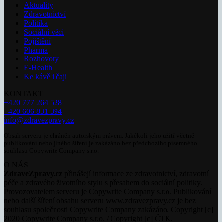
Aktuality
Zdravotnictví
Politika
Sociální věci
Pojištění
Pharma
Rozhovory
E-Health
Ke kávě i čaji
KONTAKT
+420 777 264 528
+420 606 831 394
info@zdravezpravy.cz
Obsah serveru je chráněn autorským právem. Jakékoli jeho užití včetně
publikování nebo jiného šíření je zakázáno bez předchozího písemného
souhlasu Copywrite Company s.r.o.
O NÁS
ZdraveZpravy.cz
přinášejí informace ze zdravotnictví, zdravotní
péče a zdravého životního stylu s přesahem do sociální politiky.
Provozovatelem serveru je Copywrite Company s.r.o. Publikování
nebo další šíření obsahu serveru www.zdravezpravy.cz je bez
souhlasu společnosti Copywrite Company zakázáno. Copyright [c]
2020 Copywrite Company s.r.o. / Copyright [c] ČTK.