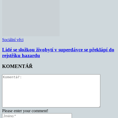
Sociální věci
Lidé se složkou živobytí v superdávce se překlápí do
rejstříku hazardu
KOMENTÁŘ
Please enter your comment!