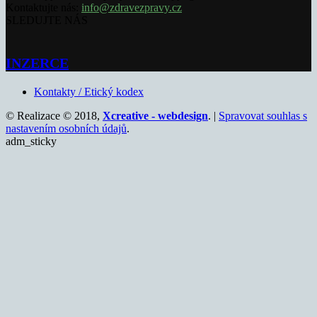
Kontaktujte nás:
info@zdravezpravy.cz
SLEDUJTE NÁS
INZERCE
Kontakty / Etický kodex
© Realizace © 2018,
Xcreative - webdesign
. |
Spravovat souhlas s
nastavením osobních údajů
.
adm_sticky