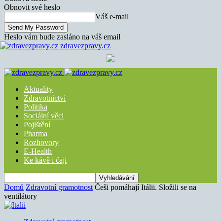
Obnovit své heslo
Váš e-mail
Heslo vám bude zasláno na váš email
zdravezpravy.cz
Aktuality
Zdravotnictví
Politika
Sociální věci
Pojištění
Pharma
Rozhovory
E-Health
Ke kávě i čaji
Domů
Zdravotní gramotnost
Češi pomáhají Itálii. Složili se na
ventilátory