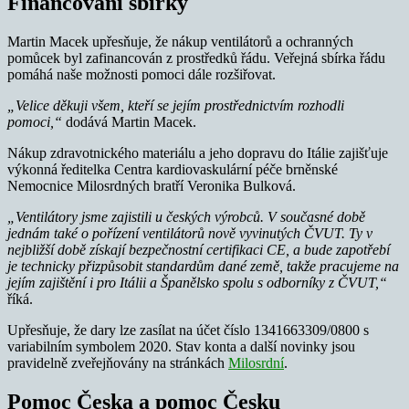
Financování sbírky
Martin Macek upřesňuje, že nákup ventilátorů a ochranných
pomůcek byl zafinancován z prostředků řádu. Veřejná sbírka řádu
pomáhá naše možnosti pomoci dále rozšiřovat.
„Velice děkuji všem, kteří se jejím prostřednictvím rozhodli
pomoci,“
dodává Martin Macek.
Nákup zdravotnického materiálu a jeho dopravu do Itálie zajišťuje
výkonná ředitelka Centra kardiovaskulární péče brněnské
Nemocnice Milosrdných bratří Veronika Bulková.
„Ventilátory jsme zajistili u českých výrobců. V současné době
jednám také o pořízení ventilátorů nově vyvinutých ČVUT. Ty v
nejbližší době získají bezpečnostní certifikaci CE, a bude zapotřebí
je technicky přizpůsobit standardům dané země, takže pracujeme na
jejím zajištění i pro Itálii a Španělsko spolu s odborníky z ČVUT,“
říká.
Upřesňuje, že dary lze zasílat na účet číslo 1341663309/0800 s
variabilním symbolem 2020. Stav konta a další novinky jsou
pravidelně zveřejňovány na stránkách
Milosrdní
.
Pomoc Česka a pomoc Česku