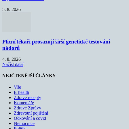
5. 8. 2026
Plicní lékaři prosazují širší genetické testování
nádorů
4. 8. 2026
Načíst další
NEJČTENĚJŠÍ ČLÁNKY
Vše
E-health
Zdravé recepty
Komentáře
Zdravé Zprávy
Zdravotní pojištění
Očkování a covid
Nemocnice
Politika