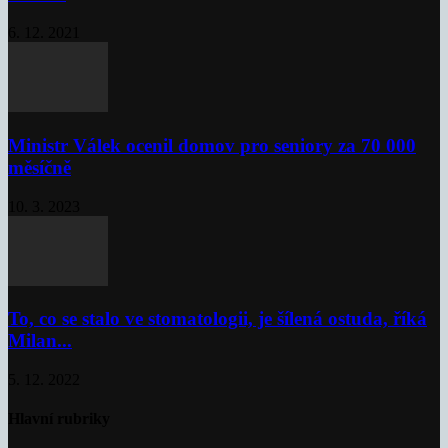
6. 12. 2021
Ministr Válek ocenil domov pro seniory za 70 000
měsíčně
10. 3. 2023
To, co se stalo ve stomatologii, je šílená ostuda, říká
Milan...
5. 12. 2022
Hlavní rubriky