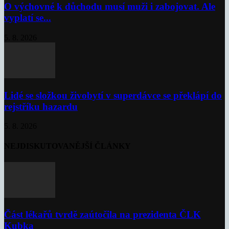
O výchovné k důchodu musí muži i zabojovat. Ale
vyplatí se...
5. 8. 2026
Lidé se složkou živobytí v superdávce se překlápí do
rejstříku hazardu
5. 8. 2026
NEJDISKUTOVANĚJŠÍ ČLÁNKY
Část lékařů tvrdě zaútočila na prezidenta ČLK
Kubka