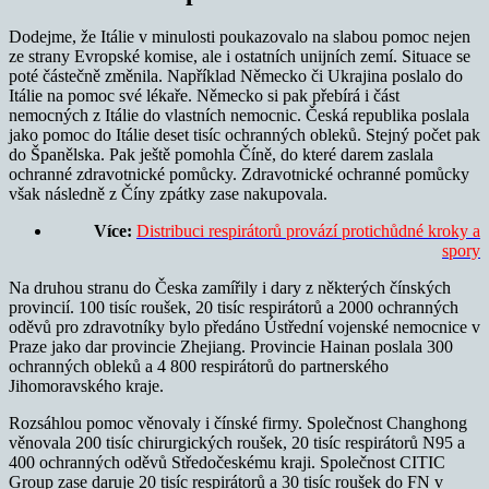
Dodejme, že Itálie v minulosti poukazovalo na slabou pomoc nejen
ze strany Evropské komise, ale i ostatních unijních zemí. Situace se
poté částečně změnila. Například Německo či Ukrajina poslalo do
Itálie na pomoc své lékaře. Německo si pak přebírá i část
nemocných z Itálie do vlastních nemocnic. Česká republika poslala
jako pomoc do Itálie deset tisíc ochranných obleků. Stejný počet pak
do Španělska. Pak ještě pomohla Číně, do které darem zaslala
ochranné zdravotnické pomůcky. Zdravotnické ochranné pomůcky
však následně z Číny zpátky zase nakupovala.
Více:
Distribuci respirátorů provází protichůdné kroky a
spory
Na druhou stranu do Česka zamířily i dary z některých čínských
provincií. 100 tisíc roušek, 20 tisíc respirátorů a 2000 ochranných
oděvů pro zdravotníky bylo předáno Ústřední vojenské nemocnice v
Praze jako dar provincie Zhejiang. Provincie Hainan poslala 300
ochranných obleků a 4 800 respirátorů do partnerského
Jihomoravského kraje.
Rozsáhlou pomoc věnovaly i čínské firmy. Společnost Changhong
věnovala 200 tisíc chirurgických roušek, 20 tisíc respirátorů N95 a
400 ochranných oděvů Středočeskému kraji. Společnost CITIC
Group zase daruje 20 tisíc respirátorů a 30 tisíc roušek do FN v