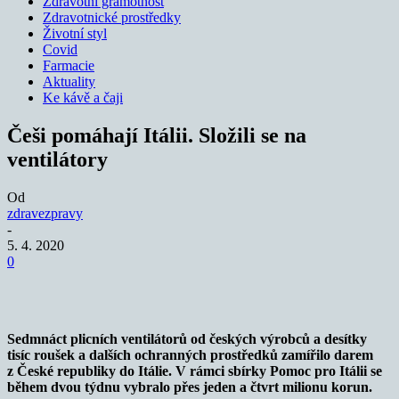
Zdravotní gramotnost
Zdravotnické prostředky
Životní styl
Covid
Farmacie
Aktuality
Ke kávě a čaji
Češi pomáhají Itálii. Složili se na
ventilátory
Od
zdravezpravy
-
5. 4. 2020
0
Sedmnáct plicních ventilátorů od českých výrobců a desítky
tisíc roušek a dalších ochranných prostředků zamířilo darem
z České republiky do Itálie. V rámci sbírky Pomoc pro Itálii se
během dvou týdnu vybralo přes jeden a čtvrt milionu korun.