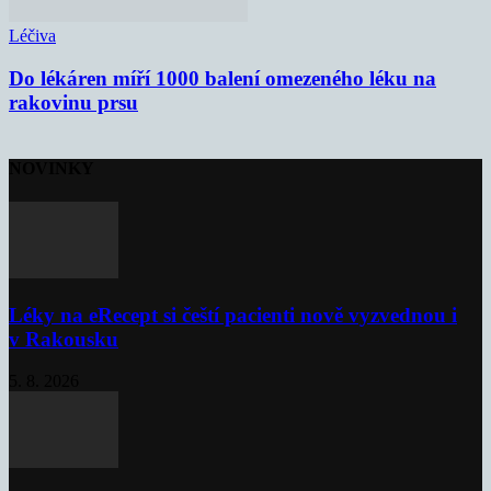
Léčiva
Do lékáren míří 1000 balení omezeného léku na
rakovinu prsu
NOVINKY
Léky na eRecept si čeští pacienti nově vyzvednou i
v Rakousku
5. 8. 2026