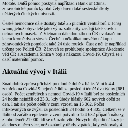
Motole. Další pomoc poskytla například i Bank of China,
zdravotnické pomůcky obdržely darem také sesterské školy
některých čínských univerzit.
České nemocnice dále dostaly také 25 plicních ventilátorů z Tchaj-
wanu, jehož obyvatelé jako výraz solidarity zasílají také stovku
ochranných masek. Z Vietnamu dále dorazilo do ČR evakuačním
letem kromě dvou stovek Čechů a několikatunového nákupu
zdravotnických pomůcek také 24 tisíc roušek. Část z něj je například
určena pro Policii ČR. Zároveň se prohlubuje spolupráce Akademie
věd ČR a Academia Sinica v boji s nákazou Covid-19. Chystá se i
další materiální pomoc.
Aktuální vývoj v Itálii
Snad dobrá zpráva přichází po dlouhé době z Itálie. V ní k 4.4.
zemřelo na Covid-19 nejméně lidí za poslední téměř dva týdny [681
osob]. Počet zemřelých s nemocí Covid-19 v Itálii byl za posledních
24 hodin nejnižší od 23.3., kdy úřady hlásily 602 nových obětí za
den. I tak ale počet obětí v zemi vzrostl na 15 362. Počet
infikovaných se zvýšil za posledních 24 hodin o 4 805. Celkem se v
Itálii od začátku epidemie v zemi potvrdilo 124 632 případů nákazy,
z toho téměř 21 000 lidí se už uzdravilo. Nových případů nákazy je
ale dnes o něco více, než oznámily úřady v pátek, kdy evidovaly 4