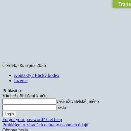
Trans
Čtvrtek, 06. srpna 2026
Kontakty / Etický kodex
Inzerce
Přihlásit se
Vítejte! přihlášení k účtu
vaše uživatelské jméno
heslo
Forgot your password? Get help
Prohlášení o zásadách ochrany osobních údajů
Obnova hesla