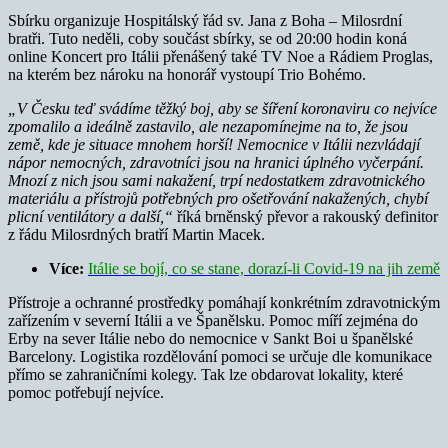
Sbírku organizuje Hospitálský řád sv. Jana z Boha – Milosrdní
bratři. Tuto neděli, coby součást sbírky, se od 20:00 hodin koná
online Koncert pro Itálii přenášený také TV Noe a Rádiem Proglas,
na kterém bez nároku na honorář vystoupí Trio Bohémo.
„V Česku teď svádíme těžký boj, aby se šíření koronaviru co nejvíce
zpomalilo a ideálně zastavilo, ale nezapomínejme na to, že jsou
země, kde je situace mnohem horší! Nemocnice v Itálii nezvládají
nápor nemocných, zdravotníci jsou na hranici úplného vyčerpání.
Mnozí z nich jsou sami nakažení, trpí nedostatkem zdravotnického
materiálu a přístrojů potřebných pro ošetřování nakažených, chybí
plicní ventilátory a další,“
říká brněnský převor a rakouský definitor
z řádu Milosrdných bratří Martin Macek.
Více:
Itálie se bojí, co se stane, dorazí-li Covid-19 na jih země
Přístroje a ochranné prostředky pomáhají konkrétním zdravotnickým
zařízením v severní Itálii a ve Španělsku. Pomoc míří zejména do
Erby na sever Itálie nebo do nemocnice v Sankt Boi u španělské
Barcelony. Logistika rozdělování pomoci se určuje dle komunikace
přímo se zahraničními kolegy. Tak lze obdarovat lokality, které
pomoc potřebují nejvíce.