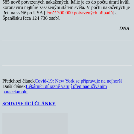
585 nově potvrzených nakažených. Itálie je co do počtu úmrtí kvůli
koronaviru nejhůře zasaženým státem světa. V počtu nakažených je
třetí na světě po USA [
téměř 300 000 potvrzených případů
] a
Španělsku [cca 124 736 osob].
–DNA–
Předchozí článek
Covid-19: New York se připravuje na nejhorší
Další článek
Lékárníci důrazně varují před nadužíváním
paracetamolu
SOUVISEJÍCÍ ČLÁNKY