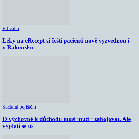
E-health
Léky na eRecept si čeští pacienti nově vyzvednou i
v Rakousku
Sociální pojištění
O výchovné k důchodu musí muži i zabojovat. Ale
vyplatí se to