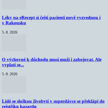
Léky na eRecept si čeští pacienti nově vyzvednou i
v Rakousku
5. 8. 2026
O výchovné k důchodu musí muži i zabojovat. Ale
vyplatí se...
5. 8. 2026
Lidé se složkou živobytí v superdávce se překlápí do
rejstříku hazardu