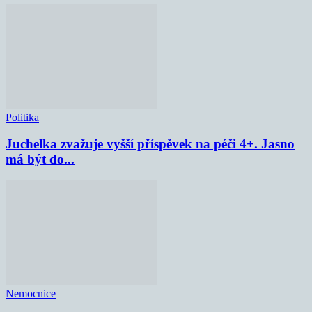
Politika
Juchelka zvažuje vyšší příspěvek na péči 4+. Jasno
má být do...
Nemocnice