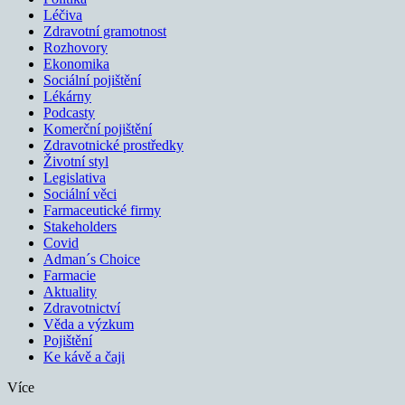
Léčiva
Zdravotní gramotnost
Rozhovory
Ekonomika
Sociální pojištění
Lékárny
Podcasty
Komerční pojištění
Zdravotnické prostředky
Životní styl
Legislativa
Sociální věci
Farmaceutické firmy
Stakeholders
Covid
Adman´s Choice
Farmacie
Aktuality
Zdravotnictví
Věda a výzkum
Pojištění
Ke kávě a čaji
Více