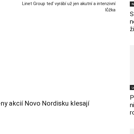
Linet Group teď vyrábí už jen akutní a intenzivní
N
lůžka
S
n
ž
L
P
ceny akcií Novo Nordisku klesají
n
r