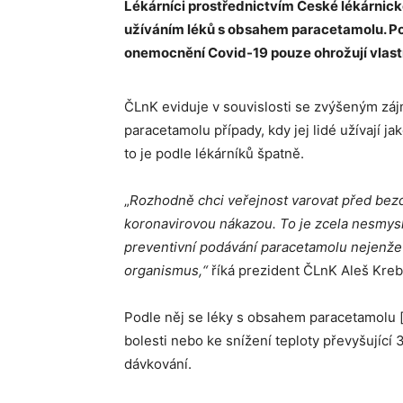
Lékárníci prostřednictvím České lékárnic
užíváním léků s obsahem paracetamolu. Po
onemocnění Covid-19 pouze ohrožují vlastn
ČLnK eviduje v souvislosti se zvýšeným zá
paracetamolu případy, kdy jej lidé užívají 
to je podle lékárníků špatně.
„
Rozhodně
chci veřejnost varovat před be
koronavirovou nákazou. T
o
je zcela nesmys
preventivní podávání paracetamolu nejenže 
organismus,“
říká prezident ČLnK Aleš Kreb
Podle něj se léky s obsahem paracetamolu [n
bolesti nebo ke snížení teploty převyšující
dávkování.