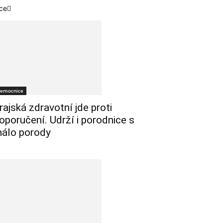
ce
emocnice
rajská zdravotní jde proti
oporučení. Udrží i porodnice s
álo porody