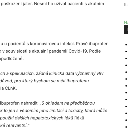
poškození jater. Nesmí ho užívat pacienti s akutním
5.
Na
u u pacientů s koronavirovou infekcí. Právě ibuprofen
 v souvislosti s aktuální pandemií Covid-19. Podle
nepodložené.
ch a spekulacích, žádná klinická data významný vliv
důvod, pro který bychom se měli ibuprofenu
la ČLnK.
 ibuprofen nahradit:
„S ohledem na předběžnou
 to jen s vědomím jeho limitací a toxicity, která může
 použití dalších hepatotoxických léků
[léků
ké relevantní.“