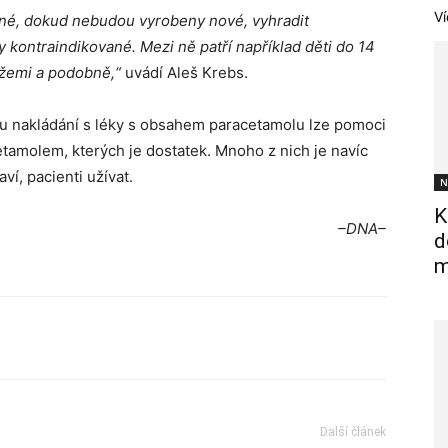
Ví
tné, dokud nebudou vyrobeny nové, vyhradit
 kontraindikované. Mezi ně patří například děti do 14
tížemi a podobně,“
uvádí Aleš Krebs.
u nakládání s léky s obsahem paracetamolu lze pomoci
amolem, kterých je dostatek. Mnoho z nich je navíc
ví, pacienti užívat.
N
K
–DNA–
d
m
Další článek