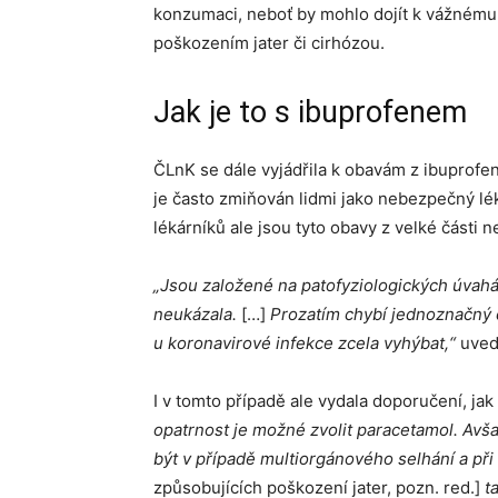
konzumaci, neboť by mohlo dojít k vážnému 
poškozením jater či cirhózou.
Jak je to s ibuprofenem
ČLnK se dále vyjádřila k obavám z ibuprofen
je často zmiňován lidmi jako nebezpečný lék
lékárníků ale jsou tyto obavy z velké části 
„Jsou založené na patofyziologických úvahá
neukázala.
[…]
Prozatím chybí jednoznačný 
u koronavirové infekce zcela vyhýbat,“
uved
I v tomto případě ale vydala doporučení, jak
opatrnost je možné zvolit paracetamol. Avšak
být v případě multiorgánového selhání a při
způsobujících poškození jater, pozn. red.]
ta