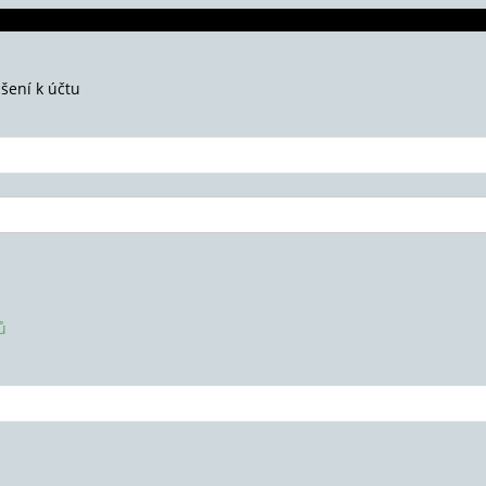
ášení k účtu
ů