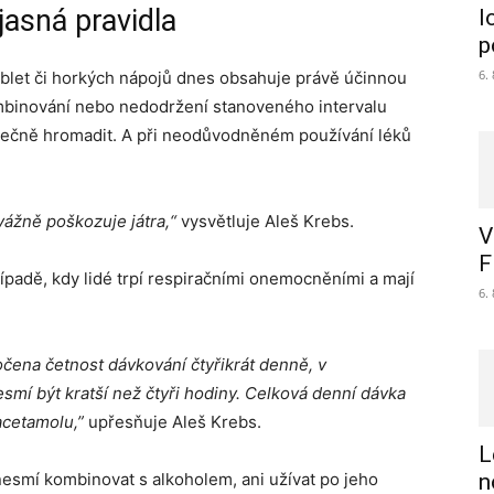
asná pravidla
l
p
6.
blet či horkých nápojů dnes obsahuje právě účinnou
ombinování nebo nedodržení stanoveného intervalu
pečně hromadit. A při neodůvodněném používání léků
ážně poškozuje játra,“
vysvětluje Aleš Krebs.
V
F
ípadě, kdy lidé trpí respiračními onemocněními a mají
6.
čena četnost dávkování čtyřikrát denně, v
mí být kratší než čtyři hodiny. Celková denní dávka
acetamolu,”
upřesňuje Aleš Krebs.
L
nesmí kombinovat s alkoholem, ani užívat po jeho
n