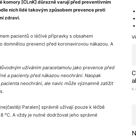
ké komory [ČLnK] důrazně varují před preventivním
dle nich lidé takovým způsobem prevence proti
í zdraví.
jmem pacientů o léčivé přípravky s obsahem
Ví
jako domnělou prevenci před koronavirovou nákazou. A
zdůvodným užívání
m
paracetamolu jako prevence před
C
lné a pacienty před nákazou neochrání. Naopak
a
pacienta neochrání, ale navíc může významně zatížit
6.
s.
ejčastěji Paralen] správně užívají pouze k léčbě
 38 °C. A vždy je nutné dodržovat jeho správné
N