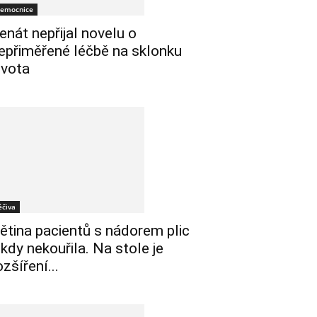
emocnice
enát nepřijal novelu o
epřiměřené léčbě na sklonku
ivota
éčiva
ětina pacientů s nádorem plic
ikdy nekouřila. Na stole je
ozšíření...