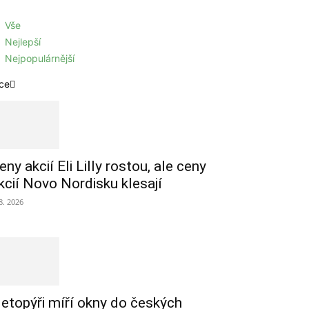
Vše
Nejlepší
Nejpopulárnější
ce
eny akcií Eli Lilly rostou, ale ceny
kcií Novo Nordisku klesají
 8. 2026
etopýři míří okny do českých