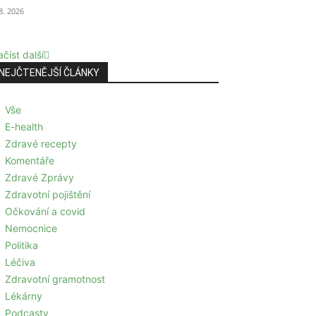
 8. 2026
číst další
NEJČTENĚJŠÍ ČLÁNKY
Vše
E-health
Zdravé recepty
Komentáře
Zdravé Zprávy
Zdravotní pojištění
Očkování a covid
Nemocnice
Politika
Léčiva
Zdravotní gramotnost
Lékárny
Podcasty