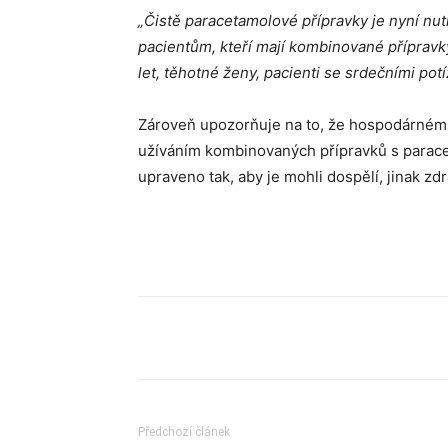
„Čistě paracetamolové přípravky je nyní nu
pacientům, kteří mají kombinované přípravky
let, těhotné ženy, pacienti se srdečními po
Zároveň upozorňuje na to, že hospodárném
užíváním kombinovaných přípravků s paracet
upraveno tak, aby je mohli dospělí, jinak zdra
Sdílet
Předchozí článek