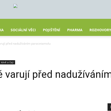
KA
SOCIÁLNÍ VĚCI
POJIŠTĚNÍ
PHARMA
ROZHOVOR
arují před nadužíváním paracetamolu
 kávě a čaji
ě varují před nadužíván