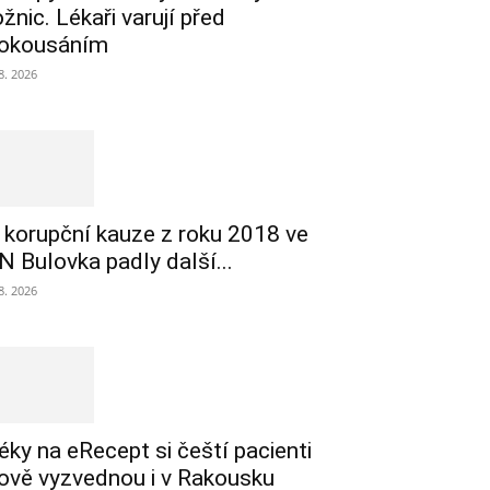
ožnic. Lékaři varují před
okousáním
 8. 2026
 korupční kauze z roku 2018 ve
N Bulovka padly další...
 8. 2026
éky na eRecept si čeští pacienti
ově vyzvednou i v Rakousku