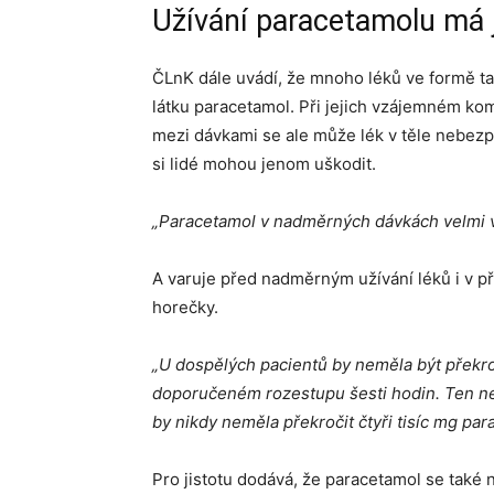
Užívání paracetamolu má j
ČLnK dále uvádí, že mnoho léků ve formě ta
látku paracetamol. Při jejich vzájemném k
mezi dávkami se ale může lék v těle nebez
si lidé mohou jenom uškodit.
„Paracetamol v nadměrných dávkách velmi v
A varuje před nadměrným užívání léků i v př
horečky.
„U
dospělých pacientů
by neměla být překro
doporučeném rozestupu šesti hodin. Ten nes
by nikdy neměla překročit čtyři tisíc mg par
Pro jistotu dodává, že paracetamol se také 