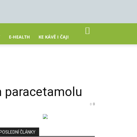
Y
E-HEALTH
KE KÁVĚ I ČAJI
ím paracetamolu
0
POSLEDNÍ ČLÁNKY