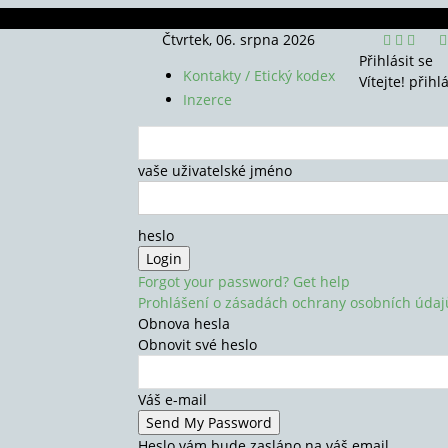
Čtvrtek, 06. srpna 2026
Přihlásit se
Kontakty / Etický kodex
Vítejte! přihl
Inzerce
vaše uživatelské jméno
heslo
Forgot your password? Get help
Prohlášení o zásadách ochrany osobních údaj
Obnova hesla
Obnovit své heslo
Váš e-mail
Heslo vám bude zasláno na váš email