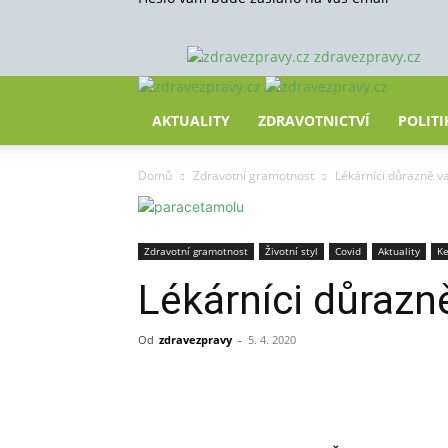
zdravezpravy.cz
AKTUALITY
ZDRAVOTNICTVÍ
POLITI
Domů
Zdravotní gramotnost
Lékárníci důrazně v
Zdravotní gramotnost
Životní styl
Covid
Aktuality
Ke
Lékárníci důrazn
Od
zdravezpravy
-
5. 4. 2020
Sdílet