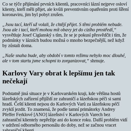
Co se týče přijímání prvních klientů, pracovníci lázní nejprve osloví
klienty, kteří měli přijet, ale kvůli preventivním opatřením proti šíření
koronaviru, jim byl pobyt zrušen.
„Jsou tací, kteří už volali, že chtějí přijet. S těmi problém nebude.
Jsou ale i tací, kteří mohou mít obavy jet do cizího prostředí,“
vysvětluje Josef Ciglanský s tím, že se je pokusí přesvědčit i tím, že
podmínky v lázních budou možná o mnoho bezpečnější, než když
by zůstali doma.
„Naše snaha bude, aby období v tomto režimu nebylo moc dlouhé,
ale v tom startu jsme schopni to zorganizovat,“
shrnuje.
Karlovy Vary obrat k lepšímu jen tak
nečekají
Podstatně jiná situace je v Karlovarském kraji, kde většina hostů
lázeňských zařízení přijíždí ze zahraničí a lázeňskou péči si sami
hradí. Čeští klienti nejsou do Karlových Varů za lázeňskou péčí
zvyklí jezdit. To znamená, že podle tamní primátorky Andrey
Pfeffer Ferklové [ANO] lázeňství v Karlových Varech bez
zahraniční klientely nepřežije ani do konce roku. Další problém vidí
v udržení odborného personálu do doby, než se začnou vracet
zahraniční klienti.