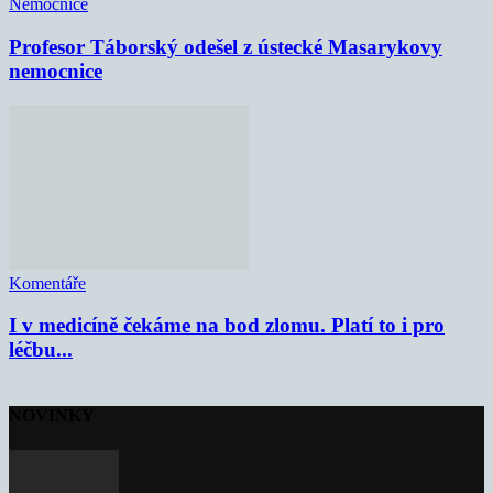
Nemocnice
Profesor Táborský odešel z ústecké Masarykovy
nemocnice
Komentáře
I v medicíně čekáme na bod zlomu. Platí to i pro
léčbu...
NOVINKY