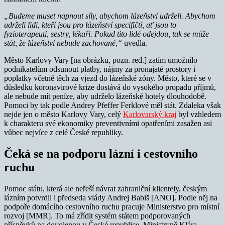
„Budeme muset napnout síly, abychom lázeňství udrželi. Abychom
udrželi lidi, kteří jsou pro lázeňství specifičtí, ať jsou to
fyzioterapeuti, sestry, lékaři. Pokud tito lidé odejdou, tak se může
stát, že lázeňství nebude zachované,“
uvedla.
Město Karlovy Vary [na obrázku, pozn. red.] zatím umožnilo
podnikatelům odsunout platby, nájmy za pronajaté prostory i
poplatky včetně těch za vjezd do lázeňské zóny. Město, které se v
důsledku koronavirové krize dostává do vysokého propadu příjmů,
ale nebude mít peníze, aby udrželo lázeňské hotely dlouhodobě.
Pomoci by tak podle Andrey Pfeffer Ferklové měl stát. Zdaleka však
nejde jen o město Karlovy Vary, celý
Karlovarský kraj
byl vzhledem
k charakteru své ekonomiky preventivními opatřeními zasažen asi
vůbec nejvíce z celé České republiky.
Čeká se na podporu lázní i cestovního
ruchu
Pomoc státu, která ale neřeší návrat zahraniční klientely, českým
lázním potvrdil i předseda vlády Andrej Babiš [ANO]. Podle něj na
podpoře domácího cestovního ruchu pracuje Ministerstvo pro místní
rozvoj [MMR]. To má zřídit systém státem podporovaných
příspěvků na dovolenou v České republice. Ministryně Klára