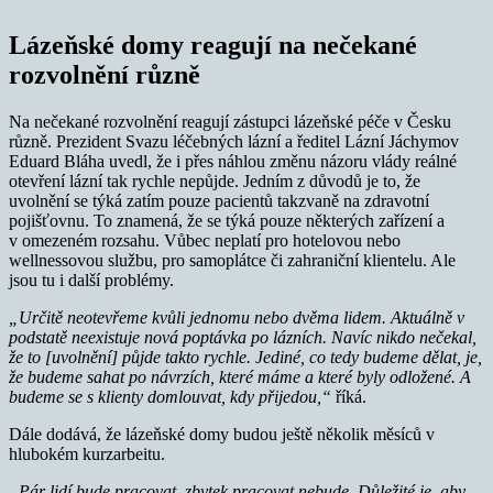
Lázeňské domy reagují na nečekané
rozvolnění různě
Na nečekané rozvolnění reagují zástupci lázeňské péče v Česku
různě. Prezident Svazu léčebných lázní a ředitel Lázní Jáchymov
Eduard Bláha uvedl, že i přes náhlou změnu názoru vlády reálné
otevření lázní tak rychle nepůjde. Jedním z důvodů je to, že
uvolnění se týká zatím pouze pacientů takzvaně na zdravotní
pojišťovnu. To znamená, že se týká pouze některých zařízení a
v omezeném rozsahu. Vůbec neplatí pro hotelovou nebo
wellnessovou službu, pro samoplátce či zahraniční klientelu. Ale
jsou tu i další problémy.
„Určitě neotevřeme kvůli jednomu nebo dvěma lidem. Aktuálně v
podstatě neexistuje nová poptávka po lázních. Navíc nikdo nečekal,
že to [uvolnění] půjde takto rychle. Jediné, co tedy budeme dělat, je,
že budeme sahat po návrzích, které máme a které byly odložené. A
budeme se s klienty domlouvat, kdy přijedou,“
říká.
Dále dodává, že lázeňské domy budou ještě několik měsíců v
hlubokém kurzarbeitu.
„Pár lidí bude pracovat, zbytek pracovat nebude. Důležité je, aby