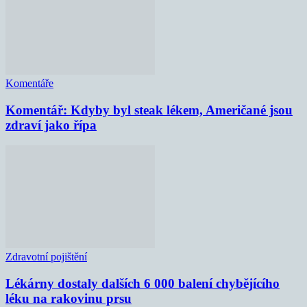
Komentáře
Komentář: Kdyby byl steak lékem, Američané jsou
zdraví jako řípa
Zdravotní pojištění
Lékárny dostaly dalších 6 000 balení chybějícího
léku na rakovinu prsu