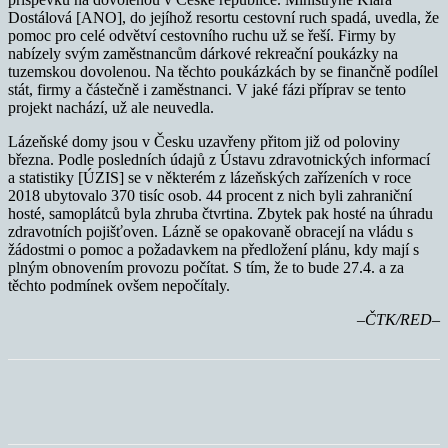
Dostálová [ANO], do jejíhož resortu cestovní ruch spadá, uvedla, že
pomoc pro celé odvětví cestovního ruchu už se řeší. Firmy by
nabízely svým zaměstnancům dárkové rekreační poukázky na
tuzemskou dovolenou. Na těchto poukázkách by se finančně podílel
stát, firmy a částečně i zaměstnanci. V jaké fázi příprav se tento
projekt nachází, už ale neuvedla.
Lázeňské domy jsou v Česku uzavřeny přitom již od poloviny
března. Podle posledních údajů z Ústavu zdravotnických informací
a statistiky [ÚZIS] se v některém z lázeňských zařízeních v roce
2018 ubytovalo 370 tisíc osob. 44 procent z nich byli zahraniční
hosté, samoplátců byla zhruba čtvrtina. Zbytek pak hosté na úhradu
zdravotních pojišťoven. Lázně se opakovaně obracejí na vládu s
žádostmi o pomoc a požadavkem na předložení plánu, kdy mají s
plným obnovením provozu počítat. S tím, že to bude 27.4. a za
těchto podmínek ovšem nepočítaly.
–ČTK/RED–