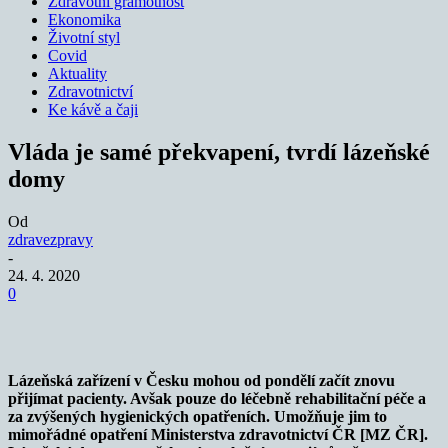
Zdravotní gramotnost
Ekonomika
Životní styl
Covid
Aktuality
Zdravotnictví
Ke kávě a čaji
Vláda je samé překvapení, tvrdí lázeňské
domy
Od
zdravezpravy
-
24. 4. 2020
0
Lázeňská zařízení v Česku mohou od pondělí začít znovu
přijímat pacienty. Avšak pouze do léčebně rehabilitační péče a
za zvýšených hygienických opatřeních. Umožňuje jim to
mimořádné opatření Ministerstva zdravotnictví ČR [MZ ČR].