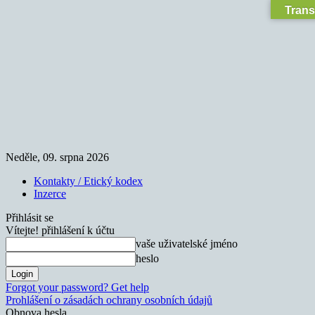
Trans
Neděle, 09. srpna 2026
Kontakty / Etický kodex
Inzerce
Přihlásit se
Vítejte! přihlášení k účtu
vaše uživatelské jméno
heslo
Forgot your password? Get help
Prohlášení o zásadách ochrany osobních údajů
Obnova hesla