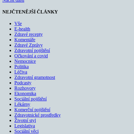
Načíst další
NEJČTENĚJŠÍ ČLÁNKY
Vše
E-health
Zdravé recepty
Komentáře
Zdravé Zprávy
Zdravotní pojištění
Očkování a covid
Nemocnice
Politika
Léčiva
Zdravotní gramotnost
Podcasty
Rozhovory
Ekonomika
Sociální pojištění
Lékárny
Komerční pojištění
Zdravotnické prostředky
Životní styl
Legislativa
Sociální věci