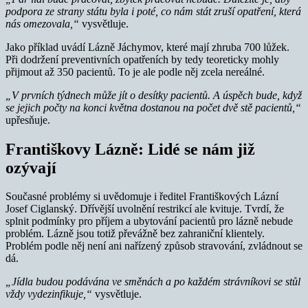
podpora ze strany státu byla i poté, co nám stát zruší opatření, která
nás omezovala,“
vysvětluje.
Jako příklad uvádí Lázně Jáchymov, které mají zhruba 700 lůžek.
Při dodržení preventivních opatřeních by tedy teoreticky mohly
přijmout až 350 pacientů. To je ale podle něj zcela nereálné.
„V prvních týdnech může jít o desítky pacientů. A úspěch bude, když
se jejich počty na konci května dostanou na počet dvě stě pacientů,“
upřesňuje.
Františkovy Lázně: Lidé se nám již
ozývají
Současné problémy si uvědomuje i ředitel Františkových Lázní
Josef Ciglanský. Dřívější uvolnění restrikcí ale kvituje. Tvrdí, že
splnit podmínky pro příjem a ubytování pacientů pro lázně nebude
problém. Lázně jsou totiž převážně bez zahraniční klientely.
Problém podle něj není ani nařízený způsob stravování, zvládnout se
dá.
„Jídla budou podávána ve směnách a po každém strávníkovi se stůl
vždy vydezinfikuje,“
vysvětluje.