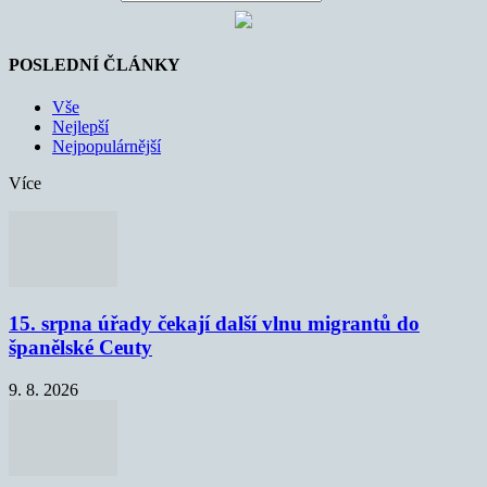
POSLEDNÍ ČLÁNKY
Vše
Nejlepší
Nejpopulárnější
Více
15. srpna úřady čekají další vlnu migrantů do
španělské Ceuty
9. 8. 2026