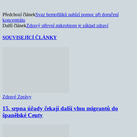
Předchozí článek
Svaz hemofiliků nabízí pomoc při doručení
koncentrátu
Další článek
Zdravý střevní mikrobiom je základ zdraví
SOUVISEJÍCÍ ČLÁNKY
Zdravé Zprávy
15. srpna úřady čekají další vlnu migrantů do
španělské Ceuty