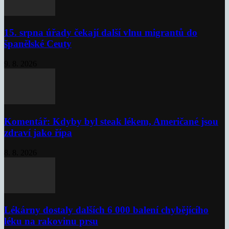
15. srpna úřady čekají další vlnu migrantů do
španělské Ceuty
9. 8. 2026
Komentář: Kdyby byl steak lékem, Američané jsou
zdraví jako řípa
8. 8. 2026
Lékárny dostaly dalších 6 000 balení chybějícího
léku na rakovinu prsu