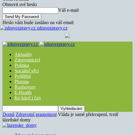
Obnovit své heslo
Váš e-mail
Heslo vám bude zasláno na váš email
zdravezpravy.cz
Aktuality
Zdravotnictví
Politika
Sociální věci
Pojištění
Pharma
Rozhovory
E-Health
Ke kávě i čaji
Domů
Zdravotní gramotnost
Vláda je samé překvapení, tvrdí
lázeňské domy