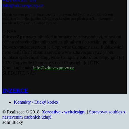
+420 606 831 394
info@zdravezpravy.cz
Obsah serveru je chráněn autorským právem. Jakékoli jeho užití včetně
publikování nebo jiného šíření je zakázáno bez předchozího písemného
souhlasu Copywrite Company s.r.o.
O NÁS
ZdraveZpravy.cz
přinášejí informace ze zdravotnictví, zdravotní
péče a zdravého životního stylu s přesahem do sociální politiky.
Provozovatelem serveru je Copywrite Company s.r.o. Publikování
nebo další šíření obsahu serveru www.zdravezpravy.cz je bez
souhlasu společnosti Copywrite Company zakázáno. Copyright [c]
2020 Copywrite Company s.r.o. / Copyright [c] ČTK.
Kontaktujte nás:
info@zdravezpravy.cz
SLEDUJTE NÁS
INZERCE
Kontakty / Etický kodex
© Realizace © 2018,
Xcreative - webdesign
. |
Spravovat souhlas s
nastavením osobních údajů
.
adm_sticky