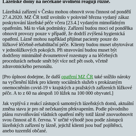
Lázeňské domy na nečekané uvolnění reagují různě.
Lázeňská zařízení v Česku mohou obnovit svou činnost od pondělí
27.4.2020. MZ ČR totiž uvolnilo v polovině března vydaný zákaz
poskytování lázeňské péče včera [23.4.] vydaným mimořádným
opatřením. Má to však podmínky. Zařízení budou moci od pondělka
obnovit provozy pouze v případě, že dodrží zvýšená hygienická
opatření. Lázně mohou například přijímat pacienty pouze do
lůžkové léčebně-rehabilitační péče. Klienty budou muset ubytovávat
v jednolůžkových pokojích. Při stravování budou muset být
dodrženy minimálně dvoumetrové rozestupy a na léčebných
procedurách nebude smět být více než pět osob, včetně
zdravotnického personálu.
[Pro úplnost dodejme, že další
opatření MZ ČR
také snížilo nároky
na vyčlenění lůžek pro klienty sociálních služeb s prokázaným
onemocněním covid-19 v krajských a pražských zařízeních lůžkové
péče. A to z 60 na alespoň 10 lůžek na 100 000 obyvatel.]
Jak vyplývá z reakcí zástupců samotných lázeňských domů, aktuální
změna stavu je pro ně nečekaným překvapením. Podle původního
plánu rozvolňování vládních opatření měly totiž lázně znovuobnovit
svou činnost až 8. června. V určité výhodě jsou podle zástupců
lázeňských zařízení ty lázně, jejichž klienti jsou buď pojištěnci,
anebo tuzemští občané.