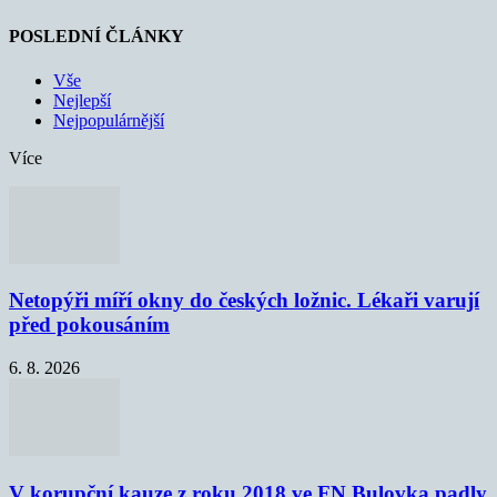
POSLEDNÍ ČLÁNKY
Vše
Nejlepší
Nejpopulárnější
Více
Netopýři míří okny do českých ložnic. Lékaři varují
před pokousáním
6. 8. 2026
V korupční kauze z roku 2018 ve FN Bulovka padly