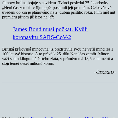
filmový hrdina bojuje s covidem. Tvůrci poslední 25. bondovky
„Není čas zemřít“ v říjnu opět posunuli její premiéru. Celosvětové
uvedení do kin je plánováno na 2. dubna příštího roku. Film měl mít
premiéru přitom již letos na jaře.
James Bond musí počkat. Kvůli
koronaviru SARS-CoV-2
Britská královská mincovna již představila svou největší minci za 1
100 let své historie. A to právě k 25. dílu Není čas zemřít. Mince
váží sedm kilogramů čistého zlata, v průměru má 18,5 centimetrů a
stojí téměř deset milionů korun.
–ČTK/RED–