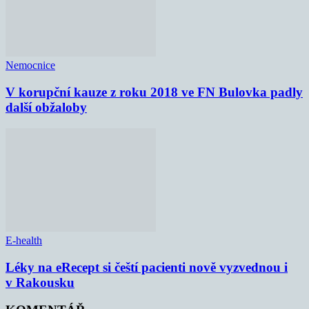
Nemocnice
V korupční kauze z roku 2018 ve FN Bulovka padly
další obžaloby
E-health
Léky na eRecept si čeští pacienti nově vyzvednou i
v Rakousku