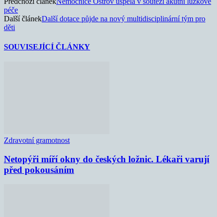
Předchozí článek
Nemocnice Ostrov uspěla v soutěži akutní lůžkové
péče
Další článek
Další dotace půjde na nový multidisciplinární tým pro
děti
SOUVISEJÍCÍ ČLÁNKY
Zdravotní gramotnost
Netopýři míří okny do českých ložnic. Lékaři varují
před pokousáním