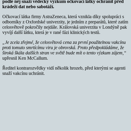
podle něj snaží vědecký výzkum očkovací látky ochránit před
krádeží dat nebo sabotáží.
Očkovací látka firmy AstraZeneca, která vznikla díky spolupráci s
odborníky z Oxfordské univerzity, je jedním z preparátů, které zatím
celosvětově pokročily nejdále. Královská univerzita v Londýně pak
vyvíjí další látku, která je v rané fázi klinických testů.
„Je zcela zřejmé, že celosvětová cena za první použitelnou vakcínu
proti tomuto smrtícímu viru je obrovská. Proto předpokládáme, že
široká škála dalších stran ve světě bude mít o tento výzkum zájem,“
upřesnil Ken McCallum.
Ředitel kontrarozvědky vidí několik hrozeb, před kterými se agenti
snaží vakcínu uchránit.