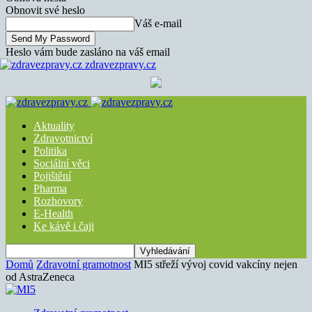
Obnovit své heslo
Váš e-mail
Heslo vám bude zasláno na váš email
zdravezpravy.cz
Aktuality
Zdravotnictví
Politika
Sociální věci
Pojištění
Pharma
Rozhovory
E-Health
Ke kávě i čaji
Domů
Zdravotní gramotnost
MI5 střeží vývoj covid vakcíny nejen
od AstraZeneca