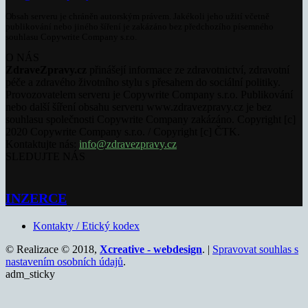
Obsah serveru je chráněn autorským právem. Jakékoli jeho užití včetně
publikování nebo jiného šíření je zakázáno bez předchozího písemného
souhlasu Copywrite Company s.r.o.
O NÁS
ZdraveZpravy.cz
přinášejí informace ze zdravotnictví, zdravotní
péče a zdravého životního stylu s přesahem do sociální politiky.
Provozovatelem serveru je Copywrite Company s.r.o. Publikování
nebo další šíření obsahu serveru www.zdravezpravy.cz je bez
souhlasu společnosti Copywrite Company zakázáno. Copyright [c]
2020 Copywrite Company s.r.o. / Copyright [c] ČTK.
Kontaktujte nás:
info@zdravezpravy.cz
SLEDUJTE NÁS
INZERCE
Kontakty / Etický kodex
© Realizace © 2018,
Xcreative - webdesign
. |
Spravovat souhlas s
nastavením osobních údajů
.
adm_sticky