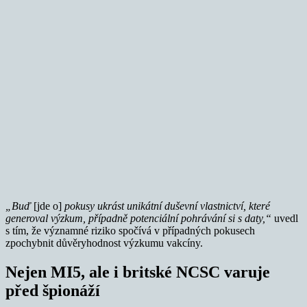
„Buď
[jde o]
pokusy ukrást unikátní duševní vlastnictví, které
generoval výzkum, případně potenciální pohrávání si s daty,“
uvedl
s tím, že významné riziko spočívá v případných pokusech
zpochybnit důvěryhodnost výzkumu vakcíny.
Nejen MI5, ale i britské NCSC varuje
před špionáží