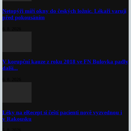
Netopýři míří okny do českých ložnic. Lékaři varují
před pokousáním
6. 8. 2026
V korupční kauze z roku 2018 ve FN Bulovka padly
další...
6. 8. 2026
Léky na eRecept si čeští pacienti nově vyzvednou i
v Rakousku
5. 8. 2026