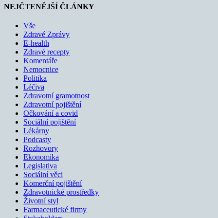
NEJČTENĚJŠÍ ČLÁNKY
Vše
Zdravé Zprávy
E-health
Zdravé recepty
Komentáře
Nemocnice
Politika
Léčiva
Zdravotní gramotnost
Zdravotní pojištění
Očkování a covid
Sociální pojištění
Lékárny
Podcasty
Rozhovory
Ekonomika
Legislativa
Sociální věci
Komerční pojištění
Zdravotnické prostředky
Životní styl
Farmaceutické firmy