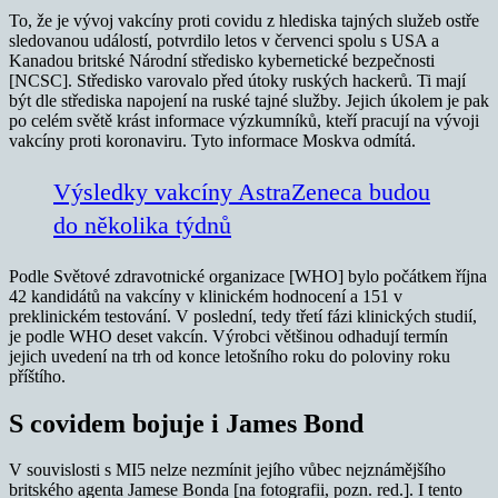
To, že je vývoj vakcíny proti covidu z hlediska tajných služeb ostře
sledovanou událostí, potvrdilo letos v červenci spolu s USA a
Kanadou britské Národní středisko kybernetické bezpečnosti
[NCSC]. Středisko varovalo před útoky ruských hackerů. Ti mají
být dle střediska napojení na ruské tajné služby. Jejich úkolem je pak
po celém světě krást informace výzkumníků, kteří pracují na vývoji
vakcíny proti koronaviru. Tyto informace Moskva odmítá.
Výsledky vakcíny AstraZeneca budou
do několika týdnů
Podle Světové zdravotnické organizace [WHO] bylo počátkem října
42 kandidátů na vakcíny v klinickém hodnocení a 151 v
preklinickém testování. V poslední, tedy třetí fázi klinických studií,
je podle WHO deset vakcín. Výrobci většinou odhadují termín
jejich uvedení na trh od konce letošního roku do poloviny roku
příštího.
S covidem bojuje i James Bond
V souvislosti s MI5 nelze nezmínit jejího vůbec nejznámějšího
britského agenta Jamese Bonda [na fotografii, pozn. red.]. I tento