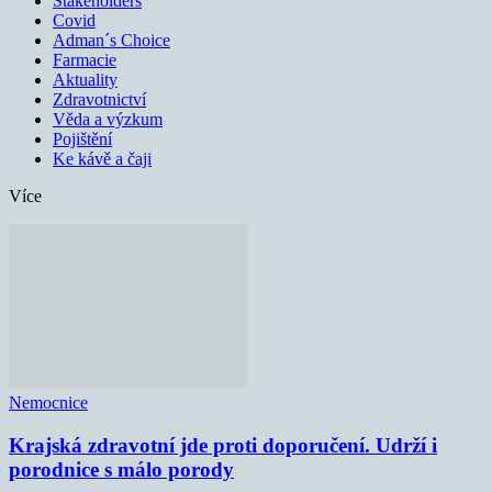
Stakeholders
Covid
Adman´s Choice
Farmacie
Aktuality
Zdravotnictví
Věda a výzkum
Pojištění
Ke kávě a čaji
Více
Nemocnice
Krajská zdravotní jde proti doporučení. Udrží i
porodnice s málo porody