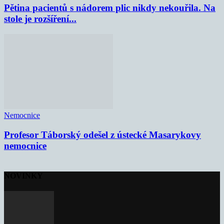
Pětina pacientů s nádorem plic nikdy nekouřila. Na
stole je rozšíření...
Nemocnice
Profesor Táborský odešel z ústecké Masarykovy
nemocnice
NOVINKY