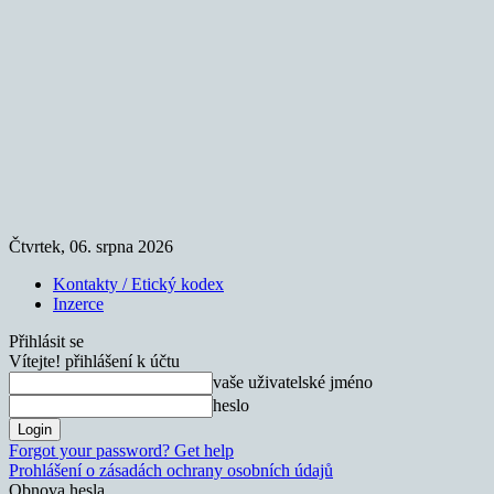
Čtvrtek, 06. srpna 2026
Kontakty / Etický kodex
Inzerce
Přihlásit se
Vítejte! přihlášení k účtu
vaše uživatelské jméno
heslo
Forgot your password? Get help
Prohlášení o zásadách ochrany osobních údajů
Obnova hesla