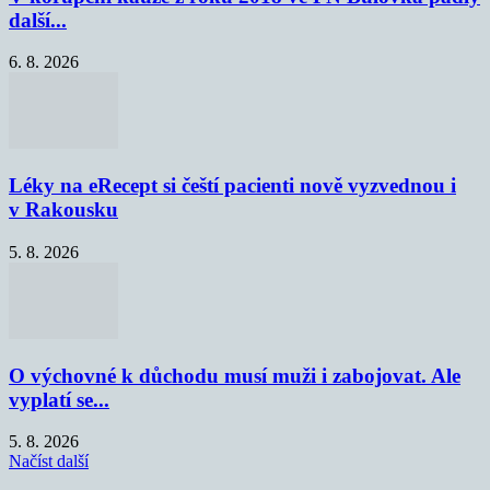
další...
6. 8. 2026
Léky na eRecept si čeští pacienti nově vyzvednou i
v Rakousku
5. 8. 2026
O výchovné k důchodu musí muži i zabojovat. Ale
vyplatí se...
5. 8. 2026
Načíst další