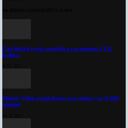
NEJDISKUTOVANĚJŠÍ ČLÁNKY
Část lékařů tvrdě zaútočila na prezidenta ČLK
Kubka
6. 12. 2021
Ministr Válek ocenil domov pro seniory za 70 000
měsíčně
10. 3. 2023