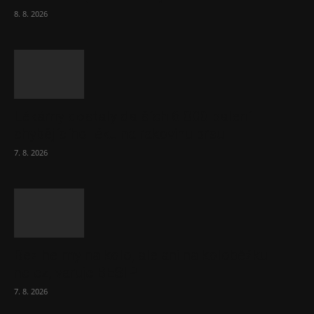
8. 8. 2026
Lékárny dostaly dalších 6 000 balení
chybějícího léku na rakovinu prsu
7. 8. 2026
Bez helmy na kolo, ale ani na koloběžku
nelez, varuje BESIP
7. 8. 2026