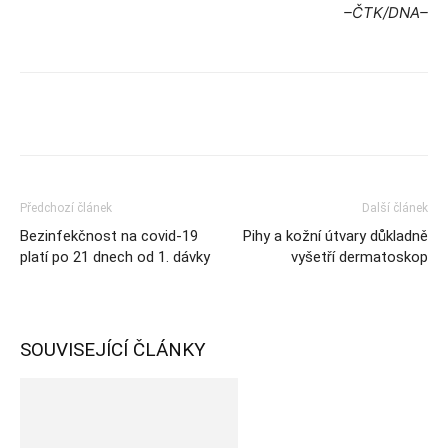
–ČTK/DNA–
Předchozí článek
Další článek
Bezinfekčnost na covid-19
Pihy a kožní útvary důkladně
platí po 21 dnech od 1. dávky
vyšetří dermatoskop
SOUVISEJÍCÍ ČLÁNKY