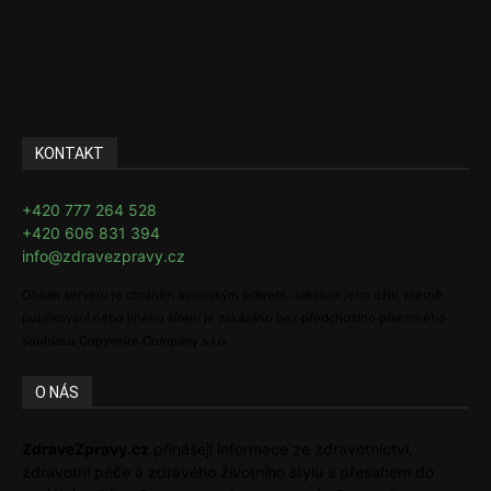
Rozhovory
E-Health
Ke kávě i čaji
KONTAKT
+420 777 264 528
+420 606 831 394
info@zdravezpravy.cz
Obsah serveru je chráněn autorským právem. Jakékoli jeho užití včetně
publikování nebo jiného šíření je zakázáno bez předchozího písemného
souhlasu Copywrite Company s.r.o.
O NÁS
ZdraveZpravy.cz
přinášejí informace ze zdravotnictví,
zdravotní péče a zdravého životního stylu s přesahem do