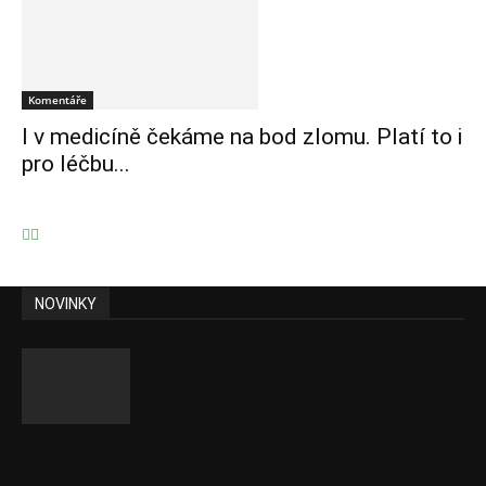
Komentáře
I v medicíně čekáme na bod zlomu. Platí to i
pro léčbu...
NOVINKY
Komentář: Kdyby byl steak lékem,
Američané jsou zdraví jako řípa