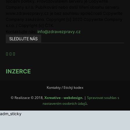
sociální politiky. Provozovatelem serveru je Copywrite
Company s.r.o. Publikování nebo další šíření obsahu serveru
www.zdravezpravy.cz je bez souhlasu společnosti Copywrite
Company zakázáno. Copyright [c] 2020 Copywrite Company
s.r.o. / Copyright [c] ČTK.
Kontaktujte nás:
info@zdravezpravy.cz
SLEDUJTE NÁS
INZERCE
Kontakty / Etický kodex
© Realizace © 2018,
Xcreative - webdesign
. |
Spravovat souhlas s
nastavením osobních údajů
.
adm_sticky