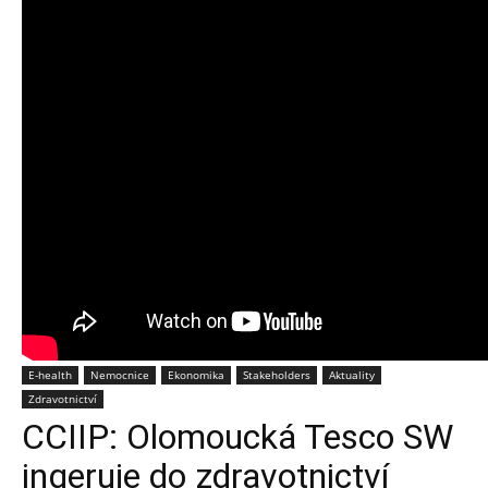
E-health
Nemocnice
Ekonomika
Stakeholders
Aktuality
Zdravotnictví
CCIIP: Olomoucká Tesco SW
ingeruje do zdravotnictví