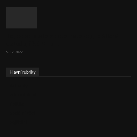
To, co se stalo ve stomatologii, je šílená
ostuda, říká Milan...
5. 12. 2022
Hlavní rubriky
Aktuality
Zdravotnictví
Politika
Sociální věci
Pojištění
Pharma