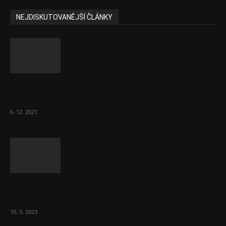
NEJDISKUTOVANĚJŠÍ ČLÁNKY
Část lékařů tvrdě zaútočila na prezidenta
ČLK Kubka
6. 12. 2021
Ministr Válek ocenil domov pro seniory za
70 000 měsíčně
10. 3. 2023