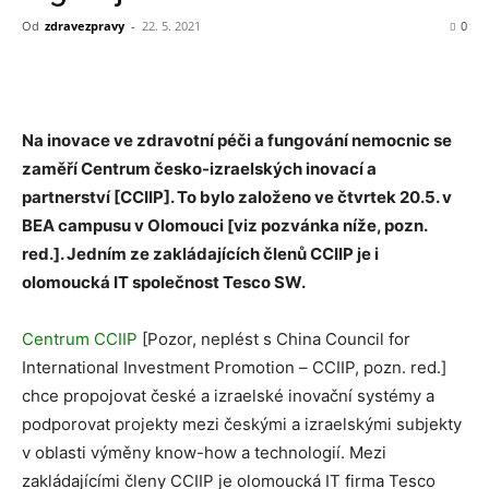
Od
zdravezpravy
-
22. 5. 2021
0
Na inovace ve zdravotní péči a fungování nemocnic se
zaměří Centrum česko-izraelských inovací a
partnerství [CCIIP]. To bylo založeno ve čtvrtek 20.5. v
BEA campusu v Olomouci [viz pozvánka níže, pozn.
red.]. Jedním ze zakládajících členů CCIIP je i
olomoucká IT společnost Tesco SW.
Centrum CCIIP
[Pozor, neplést s
China Council for
International Investment Promotion
–
CCIIP, pozn. red.]
chce propojovat české a izraelské inovační systémy a
podporovat projekty mezi českými a izraelskými subjekty
v oblasti výměny know-how a technologií. Mezi
zakládajícími členy CCIIP je olomoucká IT firma Tesco