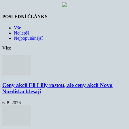
POSLEDNÍ ČLÁNKY
Vše
Nejlepší
Nejpopulárnější
Více
Ceny akcií Eli Lilly rostou, ale ceny akcií Novo
Nordisku klesají
6. 8. 2026