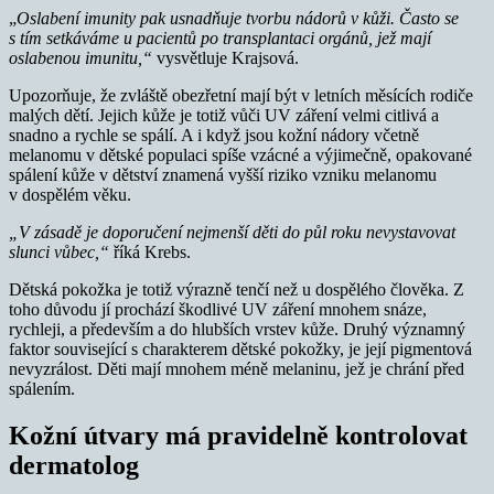
„
Oslabení imunity pak usnadňuje tvorbu nádorů v kůži. Často se
s tím setkáváme u pacientů po transplantaci orgánů, jež mají
oslabenou imunitu,“
vysvětluje Krajsová.
Upozorňuje, že zvláště obezřetní mají být v letních měsících rodiče
malých dětí. Jejich kůže je totiž vůči UV záření velmi citlivá a
snadno a rychle se spálí. A i když jsou kožní nádory včetně
melanomu v dětské populaci spíše vzácné a výjimečně, opakované
spálení kůže v dětství znamená vyšší riziko vzniku melanomu
v dospělém věku.
„V zásadě je doporučení nejmenší děti do půl roku nevystavovat
slunci vůbec,“
říká Krebs.
Dětská pokožka je totiž výrazně tenčí než u dospělého člověka. Z
toho důvodu jí prochází škodlivé UV záření mnohem snáze,
rychleji, a především a do hlubších vrstev kůže. Druhý významný
faktor související s charakterem dětské pokožky, je její pigmentová
nevyzrálost. Děti mají mnohem méně melaninu, jež je chrání před
spálením.
Kožní útvary má pravidelně kontrolovat
dermatolog