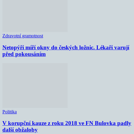
Zdravotní gramotnost
Netopýři míří okny do českých ložnic. Lékaři varují
před pokousáním
Politika
V korupční kauze z roku 2018 ve FN Bulovka padly
další obžaloby