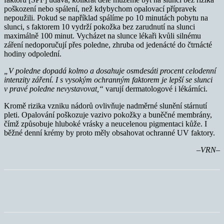
poškození nebo spálení, než kdybychom opalovací přípravek
nepoužili. Pokud se například spálíme po 10 minutách pobytu na
slunci, s faktorem 10 vydrží pokožka bez zarudnutí na slunci
maximálně 100 minut. Vycházet na slunce lékaři kvůli silnému
záření nedoporučují přes poledne, zhruba od jedenácté do čtrnácté
hodiny odpolední.
„V poledne dopadá kolmo a dosahuje osmdesáti procent celodenní
intenzity záření. I s vysokým ochranným faktorem je lepší se slunci
v pravé poledne nevystavovat,“
varují dermatologové i lékárníci.
Kromě rizika vzniku nádorů ovlivňuje nadměrné slunění stárnutí
pleti. Opalování poškozuje vazivo pokožky a buněčné membrány,
čímž způsobuje hluboké vrásky a neucelenou pigmentaci kůže. I
běžné denní krémy by proto měly obsahovat ochranné UV faktory.
–VRN–