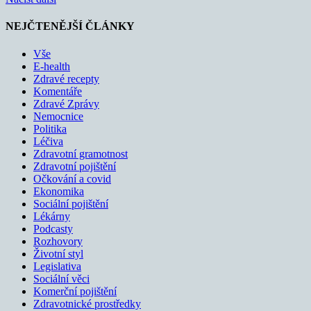
NEJČTENĚJŠÍ ČLÁNKY
Vše
E-health
Zdravé recepty
Komentáře
Zdravé Zprávy
Nemocnice
Politika
Léčiva
Zdravotní gramotnost
Zdravotní pojištění
Očkování a covid
Ekonomika
Sociální pojištění
Lékárny
Podcasty
Rozhovory
Životní styl
Legislativa
Sociální věci
Komerční pojištění
Zdravotnické prostředky