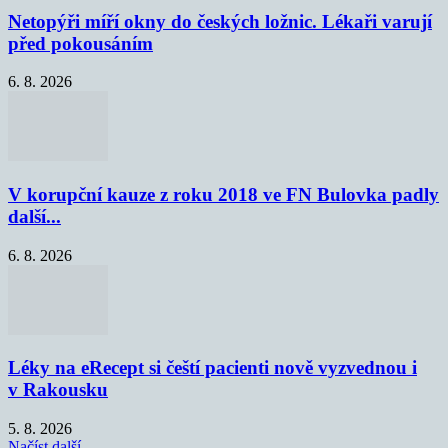
Netopýři míří okny do českých ložnic. Lékaři varují
před pokousáním
6. 8. 2026
V korupční kauze z roku 2018 ve FN Bulovka padly
další...
6. 8. 2026
Léky na eRecept si čeští pacienti nově vyzvednou i
v Rakousku
5. 8. 2026
Načíst další