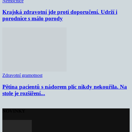
Nemocnice
Krajská zdravotní jde proti doporučení. Udrží i
porodnice s málo porody
Zdravotní gramotnost
Pětina pacientů s nádorem plic nikdy nekouřila. Na
stole je rozšíření...
NOVINKY