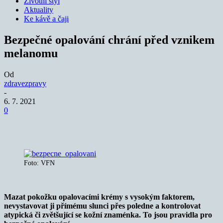
Životní styl
Aktuality
Ke kávě a čaji
Bezpečné opalování chrání před vznikem
melanomu
Od
zdravezpravy
-
6. 7. 2021
0
Foto: VFN
Mazat pokožku opalovacími krémy s vysokým faktorem,
nevystavovat ji přímému slunci přes poledne a kontrolovat
atypická či zvětšující se kožní znaménka. To jsou pravidla pro