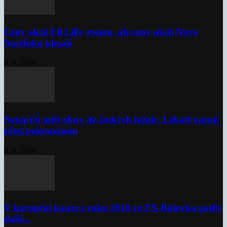
Ceny akcií Eli Lilly rostou, ale ceny akcií Novo
Nordisku klesají
6. 8. 2026
Netopýři míří okny do českých ložnic. Lékaři varují
před pokousáním
6. 8. 2026
V korupční kauze z roku 2018 ve FN Bulovka padly
další...