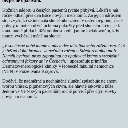
bezpečné opalování.
Kožních nádoru u českých pacientů rychle přibývá. Lékaři u nás
ročně odhalí přes dva tisíce nových melanomů. Za jejich nárůstem
stojí zvyšující se intenzita slunečního záření v našem regionu, časté
pobyty u moře a nízká ochrana pokožky před sluncem. Letos je k
tomu nutné přidat i nižší odolnost kvůli jarním lockdownům, kdy
mnozí vycházeli méně na slunce.
„
V současné době máme u nás index ultrafialového záření osm. Což
je běžná dolní hranice slunečního záření u Středozemního moře.
Neměli bychom proto zapomínat na opalovací krémy s vysokými
ochrannými faktory ani v Čechách,“
upozorňuje primářka
Dermatovenerologické kliniky Všeobecné fakultní nemocnice
[VFN] v Praze Ivana Krajsová.
Dodává, že nadměrné a nechráněné slunění způsobuje nejenom
tvorbu vrásek, pigmentových skvrn, ale hlavně rakovinu kůže.
Jenom ve VFN svým pacientům ročně potvrdí přes čtyři stovky
nových melanomů.