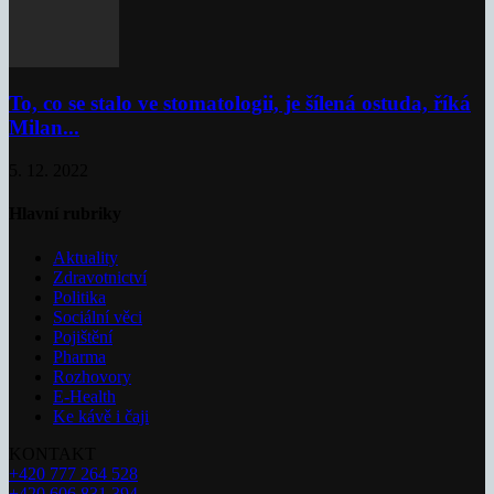
To, co se stalo ve stomatologii, je šílená ostuda, říká
Milan...
5. 12. 2022
Hlavní rubriky
Aktuality
Zdravotnictví
Politika
Sociální věci
Pojištění
Pharma
Rozhovory
E-Health
Ke kávě i čaji
KONTAKT
+420 777 264 528
+420 606 831 394