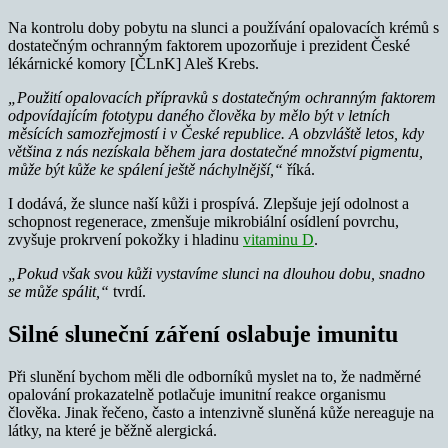
Na kontrolu doby pobytu na slunci a používání opalovacích krémů s
dostatečným ochranným faktorem upozorňuje i prezident České
lékárnické komory [ČLnK] Aleš Krebs.
„Použití opalovacích přípravků s dostatečným ochranným faktorem
odpovídajícím fototypu daného člověka by mělo být v letních
měsících samozřejmostí i v České republice. A obzvláště letos, kdy
většina z nás nezískala během jara dostatečné množství pigmentu,
může být kůže ke spálení ještě náchylnější,“
říká.
I dodává, že slunce naší kůži i prospívá. Zlepšuje její odolnost a
schopnost regenerace, zmenšuje mikrobiální osídlení povrchu,
zvyšuje prokrvení pokožky i hladinu
vitaminu D
.
„Pokud však svou kůži vystavíme slunci na dlouhou dobu, snadno
se může spálit,“
tvrdí.
Silné sluneční záření oslabuje imunitu
Při slunění bychom měli dle odborníků myslet na to, že nadměrné
opalování prokazatelně potlačuje imunitní reakce organismu
člověka. Jinak řečeno, často a intenzivně sluněná kůže nereaguje na
látky, na které je běžně alergická.