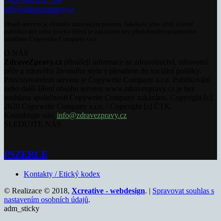
info@zdravezpravy.cz
Obsah serveru je chráněn autorským právem. Jakékoli jeho užití včetně
publikování nebo jiného šíření je zakázáno bez předchozího písemného
souhlasu Copywrite Company s.r.o.
O NÁS
ZdraveZpravy.cz
přinášejí informace ze zdravotnictví, zdravotní
péče a zdravého životního stylu s přesahem do sociální politiky.
Provozovatelem serveru je Copywrite Company s.r.o. Publikování
nebo další šíření obsahu serveru www.zdravezpravy.cz je bez
souhlasu společnosti Copywrite Company zakázáno. Copyright [c]
2020 Copywrite Company s.r.o. / Copyright [c] ČTK.
Kontaktujte nás:
info@zdravezpravy.cz
SLEDUJTE NÁS
INZERCE
Kontakty / Etický kodex
© Realizace © 2018,
Xcreative - webdesign
. |
Spravovat souhlas s
nastavením osobních údajů
.
adm_sticky