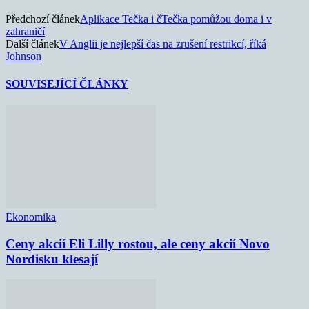
Předchozí článek
Aplikace Tečka i čTečka pomůžou doma i v
zahraničí
Další článek
V Anglii je nejlepší čas na zrušení restrikcí, říká
Johnson
SOUVISEJÍCÍ ČLÁNKY
Ekonomika
Ceny akcií Eli Lilly rostou, ale ceny akcií Novo
Nordisku klesají