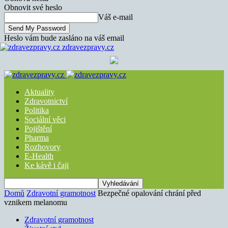
Obnovit své heslo
Váš e-mail
Heslo vám bude zasláno na váš email
zdravezpravy.cz
Aktuality
Zdravotnictví
Politika
Sociální věci
Pojištění
Pharma
Rozhovory
E-Health
Ke kávě i čaji
Domů
Zdravotní gramotnost
Bezpečné opalování chrání před
vznikem melanomu
Zdravotní gramotnost