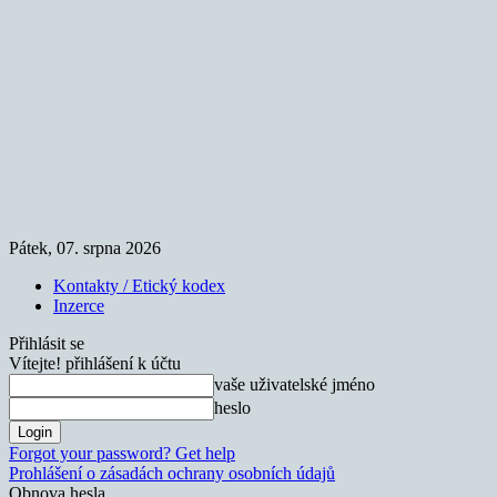
Pátek, 07. srpna 2026
Kontakty / Etický kodex
Inzerce
Přihlásit se
Vítejte! přihlášení k účtu
vaše uživatelské jméno
heslo
Forgot your password? Get help
Prohlášení o zásadách ochrany osobních údajů
Obnova hesla