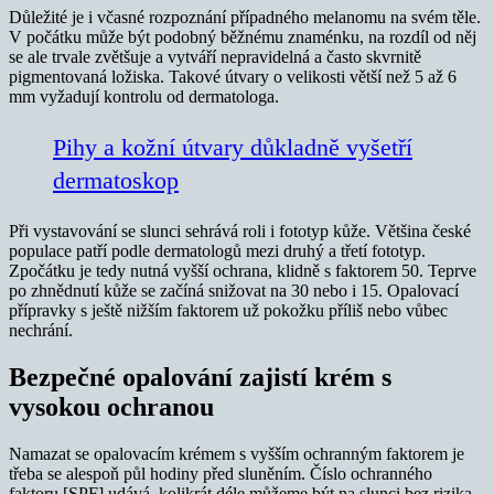
Důležité je i včasné rozpoznání případného melanomu na svém těle.
V počátku může být podobný běžnému znaménku, na rozdíl od něj
se ale trvale zvětšuje a vytváří nepravidelná a často skvrnitě
pigmentovaná ložiska. Takové útvary o velikosti větší než 5 až 6
mm vyžadují kontrolu od dermatologa.
Pihy a kožní útvary důkladně vyšetří
dermatoskop
Při vystavování se slunci sehrává roli i fototyp kůže. Většina české
populace patří podle dermatologů mezi druhý a třetí fototyp.
Zpočátku je tedy nutná vyšší ochrana, klidně s faktorem 50. Teprve
po zhnědnutí kůže se začíná snižovat na 30 nebo i 15. Opalovací
přípravky s ještě nižším faktorem už pokožku příliš nebo vůbec
nechrání.
Bezpečné opalování zajistí krém s
vysokou ochranou
Namazat se opalovacím krémem s vyšším ochranným faktorem je
třeba se alespoň půl hodiny před sluněním. Číslo ochranného
faktoru [SPF] udává, kolikrát déle můžeme být na slunci bez rizika