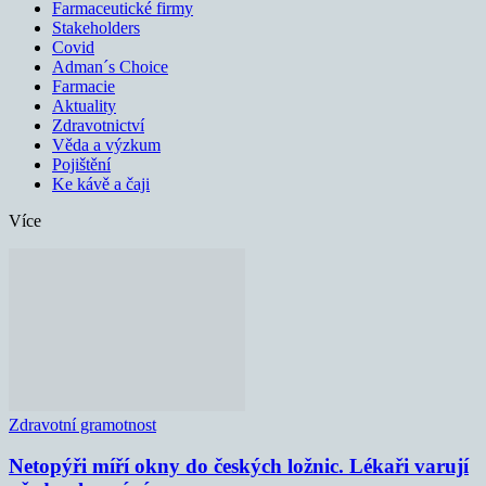
Farmaceutické firmy
Stakeholders
Covid
Adman´s Choice
Farmacie
Aktuality
Zdravotnictví
Věda a výzkum
Pojištění
Ke kávě a čaji
Více
Zdravotní gramotnost
Netopýři míří okny do českých ložnic. Lékaři varují